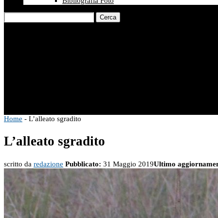
Bibliografia Foto
Cerca
Home
-
L’alleato sgradito
L’alleato sgradito
scritto da
redazione
Pubblicato:
31 Maggio 2019
Ultimo aggiornamen