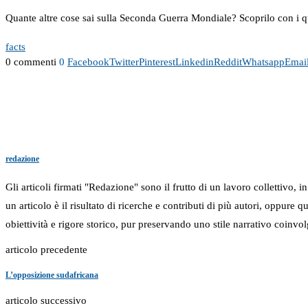
Quante altre cose sai sulla Seconda Guerra Mondiale? Scoprilo con i q
facts
0 commenti
0
Facebook
Twitter
Pinterest
Linkedin
Reddit
Whatsapp
Emai
redazione
Gli articoli firmati "Redazione" sono il frutto di un lavoro collettivo, 
un articolo è il risultato di ricerche e contributi di più autori, oppure
obiettività e rigore storico, pur preservando uno stile narrativo coinvol
articolo precedente
L’opposizione sudafricana
articolo successivo