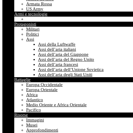
Armata Rossa
US Army
Armi e tecnologie
Protagonisti
Militari
Politici
Assi
Assi della Luftwaffe
Assi dell’aria italiani
Assi dell’aria del Giappone
Assi dell’aria del Regno Unito
Assi dell’aria francesi
Assi dell’aria dell’Unione Sovietica
Assi dell’aria degli Stati Uniti
Battaglie
Europa Occidentale
Europa Orientale
Africa
Atlantico
Medio Oriente e Africa Orientale
Pacifico
Risorse
Immagini
Musei
Approfondimenti