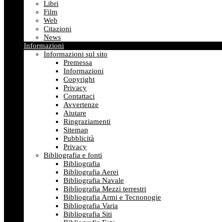
Libri
Film
Web
Citazioni
News
Informazioni
Informazioni sul sito
Premessa
Informazioni
Copyright
Privacy
Contattaci
Avvertenze
Aiutare
Ringraziamenti
Sitemap
Pubblicità
Privacy
Bibliografia e fonti
Bibliografia
Bibliografia Aerei
Bibliografia Navale
Bibliografia Mezzi terrestri
Bibliografia Armi e Tecnonogie
Bibliografia Varia
Bibliografia Siti