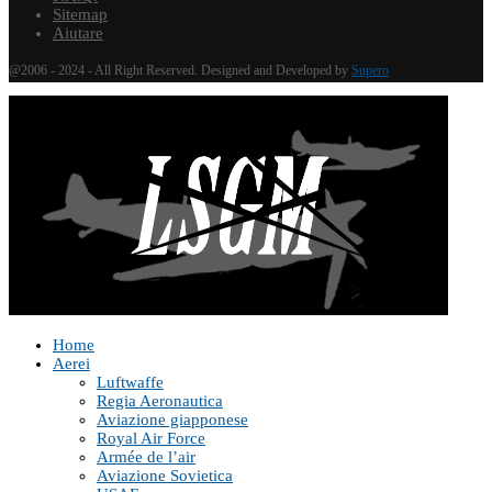
Sitemap
Aiutare
@2006 - 2024 - All Right Reserved. Designed and Developed by
Supero
Home
Aerei
Luftwaffe
Regia Aeronautica
Aviazione giapponese
Royal Air Force
Armée de l’air
Aviazione Sovietica