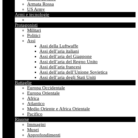
Armata Rossa
US Army
Armi e tecnologie
Protagonisti
Militari
Politici
Assi
Assi della Luftwaffe
Assi dell’aria italiani
Assi dell’aria del Giappone
Assi dell’aria del Regno Unito
Assi dell’aria francesi
Assi dell’aria dell’Unione Sovietica
Assi dell’aria degli Stati Uniti
Battaglie
Europa Occidentale
Europa Orientale
Africa
Atlantico
Medio Oriente e Africa Orientale
Pacifico
Risorse
Immagini
Musei
Approfondimenti