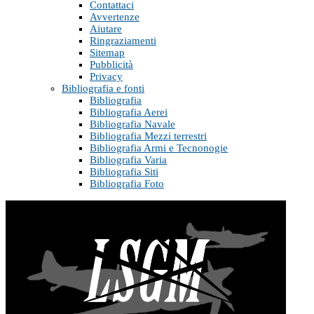
Contattaci
Avvertenze
Aiutare
Ringraziamenti
Sitemap
Pubblicità
Privacy
Bibliografia e fonti
Bibliografia
Bibliografia Aerei
Bibliografia Navale
Bibliografia Mezzi terrestri
Bibliografia Armi e Tecnonogie
Bibliografia Varia
Bibliografia Siti
Bibliografia Foto