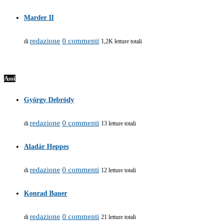
Marder II
redazione
0 commenti
di
1,2K letture totali
Assi
György Debrödy
redazione
0 commenti
di
13 letture totali
Aladár Heppes
redazione
0 commenti
di
12 letture totali
Konrad Bauer
redazione
0 commenti
di
21 letture totali