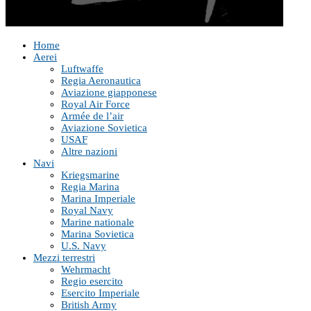
Home
Aerei
Luftwaffe
Regia Aeronautica
Aviazione giapponese
Royal Air Force
Armée de l’air
Aviazione Sovietica
USAF
Altre nazioni
Navi
Kriegsmarine
Regia Marina
Marina Imperiale
Royal Navy
Marine nationale
Marina Sovietica
U.S. Navy
Mezzi terrestri
Wehrmacht
Regio esercito
Esercito Imperiale
British Army