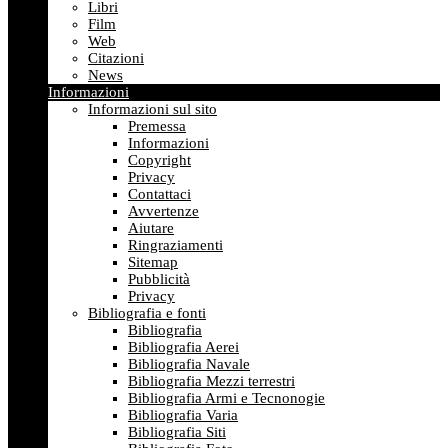
Libri
Film
Web
Citazioni
News
Informazioni
Informazioni sul sito
Premessa
Informazioni
Copyright
Privacy
Contattaci
Avvertenze
Aiutare
Ringraziamenti
Sitemap
Pubblicità
Privacy
Bibliografia e fonti
Bibliografia
Bibliografia Aerei
Bibliografia Navale
Bibliografia Mezzi terrestri
Bibliografia Armi e Tecnonogie
Bibliografia Varia
Bibliografia Siti