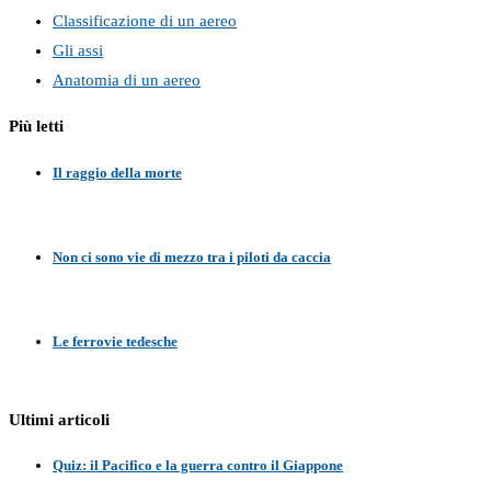
Classificazione di un aereo
Gli assi
Anatomia di un aereo
Più letti
Il raggio della morte
Non ci sono vie di mezzo tra i piloti da caccia
Le ferrovie tedesche
Ultimi articoli
Quiz: il Pacifico e la guerra contro il Giappone