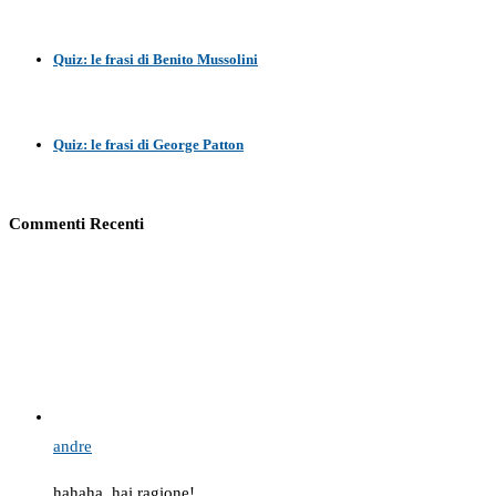
Quiz: le frasi di Benito Mussolini
Quiz: le frasi di George Patton
Commenti Recenti
andre
hahaha, hai ragione!