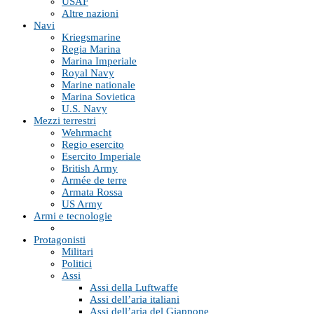
USAF
Altre nazioni
Navi
Kriegsmarine
Regia Marina
Marina Imperiale
Royal Navy
Marine nationale
Marina Sovietica
U.S. Navy
Mezzi terrestri
Wehrmacht
Regio esercito
Esercito Imperiale
British Army
Armée de terre
Armata Rossa
US Army
Armi e tecnologie
Protagonisti
Militari
Politici
Assi
Assi della Luftwaffe
Assi dell’aria italiani
Assi dell’aria del Giappone