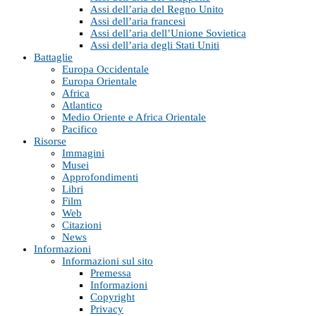
Assi dell’aria del Regno Unito
Assi dell’aria francesi
Assi dell’aria dell’Unione Sovietica
Assi dell’aria degli Stati Uniti
Battaglie
Europa Occidentale
Europa Orientale
Africa
Atlantico
Medio Oriente e Africa Orientale
Pacifico
Risorse
Immagini
Musei
Approfondimenti
Libri
Film
Web
Citazioni
News
Informazioni
Informazioni sul sito
Premessa
Informazioni
Copyright
Privacy