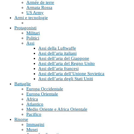
Armée de terre
Armata Rossa
US Army
Armi e tecnologie
Protagonisti
Militari
Politici
Assi
Assi della Luftwaffe
Assi dell’aria italiani
Assi dell’aria del Giappone
Assi dell’aria del Regno Unito
Assi dell’aria francesi
Assi dell’aria dell’Unione Sovietica
Assi dell’aria degli Stati Uniti
Battaglie
Europa Occidentale
Europa Orientale
Africa
Atlantico
Medio Oriente e Africa Orientale
Pacifico
Risorse
Immagini
Musei