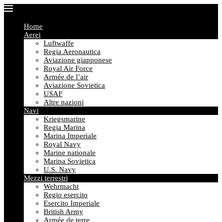
Home
Aerei
Luftwaffe
Regia Aeronautica
Aviazione giapponese
Royal Air Force
Armée de l’air
Aviazione Sovietica
USAF
Altre nazioni
Navi
Kriegsmarine
Regia Marina
Marina Imperiale
Royal Navy
Marine nationale
Marina Sovietica
U.S. Navy
Mezzi terrestri
Wehrmacht
Regio esercito
Esercito Imperiale
British Army
Armée de terre