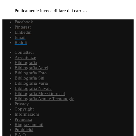
Praticamente invece di fare dei carri…
Facebook
Pinterest
Linkedin
Email
Reddit
Contattaci
Avvertenze
Bibliografia
Bibliografia Aerei
Bibliografia Foto
Bibliografia Siti
Bibliografia Varia
Bibliografia Navale
Bibliografia Mezzi terrestri
Bibliografia Armi e Tecnonogie
Privacy
Copyright
Informazioni
Premessa
Ringraziamenti
Pubblicità
F.A.Q.