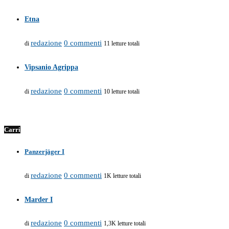
Etna
redazione
0 commenti
di
11 letture totali
Vipsanio Agrippa
redazione
0 commenti
di
10 letture totali
Carri
Panzerjäger I
redazione
0 commenti
di
1K letture totali
Marder I
redazione
0 commenti
di
1,3K letture totali