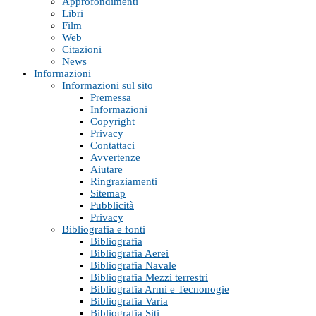
Approfondimenti
Libri
Film
Web
Citazioni
News
Informazioni
Informazioni sul sito
Premessa
Informazioni
Copyright
Privacy
Contattaci
Avvertenze
Aiutare
Ringraziamenti
Sitemap
Pubblicità
Privacy
Bibliografia e fonti
Bibliografia
Bibliografia Aerei
Bibliografia Navale
Bibliografia Mezzi terrestri
Bibliografia Armi e Tecnonogie
Bibliografia Varia
Bibliografia Siti