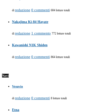
redazione
0 commenti
di
604 letture totali
Nakajima Ki-84 Hayate
redazione
1 commento
di
772 letture totali
Kawanishi N1K Shiden
redazione
0 commenti
di
864 letture totali
Navi
Vesuvio
redazione
0 commenti
di
8 letture totali
Etna