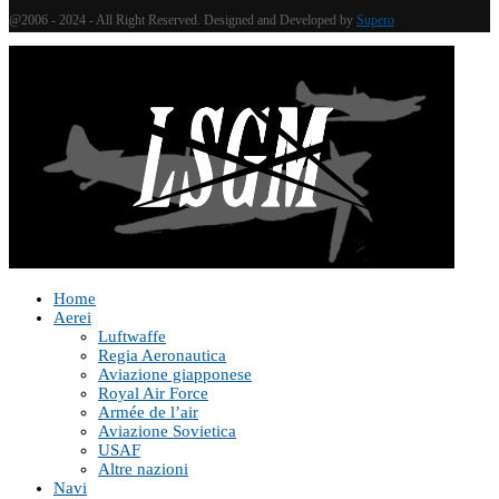
@2006 - 2024 - All Right Reserved. Designed and Developed by
Supero
Home
Aerei
Luftwaffe
Regia Aeronautica
Aviazione giapponese
Royal Air Force
Armée de l’air
Aviazione Sovietica
USAF
Altre nazioni
Navi