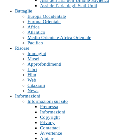
Assi dell’aria dell’Unione Sovietica
Assi dell’aria degli Stati Uniti
Battaglie
Europa Occidentale
Europa Orientale
Africa
Atlantico
Medio Oriente e Africa Orientale
Pacifico
Risorse
Immagini
Musei
Approfondimenti
Libri
Film
Web
Citazioni
News
Informazioni
Informazioni sul sito
Premessa
Informazioni
Copyright
Privacy
Contattaci
Avvertenze
Aiutare