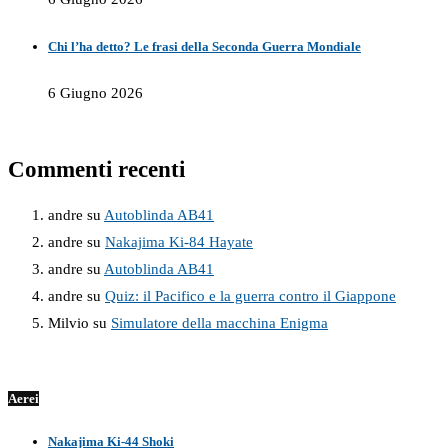
Chi l’ha detto? Le frasi della Seconda Guerra Mondiale
6 Giugno 2026
Commenti recenti
andre
su
Autoblinda AB41
andre
su
Nakajima Ki-84 Hayate
andre
su
Autoblinda AB41
andre
su
Quiz: il Pacifico e la guerra contro il Giappone
Milvio
su
Simulatore della macchina Enigma
Aerei
Nakajima Ki-44 Shoki