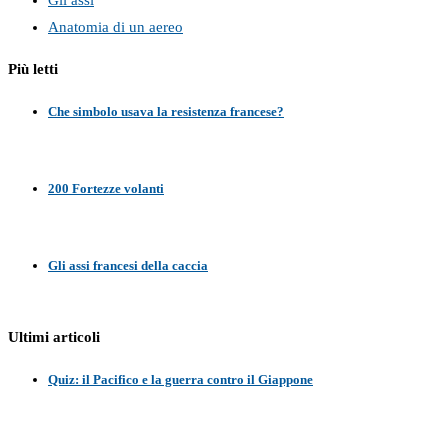
Gli assi
Anatomia di un aereo
Più letti
Che simbolo usava la resistenza francese?
200 Fortezze volanti
Gli assi francesi della caccia
Ultimi articoli
Quiz: il Pacifico e la guerra contro il Giappone