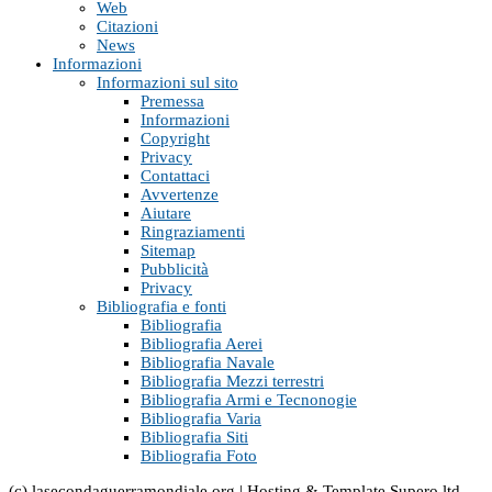
Web
Citazioni
News
Informazioni
Informazioni sul sito
Premessa
Informazioni
Copyright
Privacy
Contattaci
Avvertenze
Aiutare
Ringraziamenti
Sitemap
Pubblicità
Privacy
Bibliografia e fonti
Bibliografia
Bibliografia Aerei
Bibliografia Navale
Bibliografia Mezzi terrestri
Bibliografia Armi e Tecnonogie
Bibliografia Varia
Bibliografia Siti
Bibliografia Foto
(c) lasecondaguerramondiale.org | Hosting & Template Supero ltd