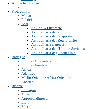
Armi e tecnologie
Protagonisti
Militari
Politici
Assi
Assi della Luftwaffe
Assi dell’aria italiani
Assi dell’aria del Giappone
Assi dell’aria del Regno Unito
Assi dell’aria francesi
Assi dell’aria dell’Unione Sovietica
Assi dell’aria degli Stati Uniti
Battaglie
Europa Occidentale
Europa Orientale
Africa
Atlantico
Medio Oriente e Africa Orientale
Pacifico
Risorse
Immagini
Musei
Approfondimenti
Libri
Film