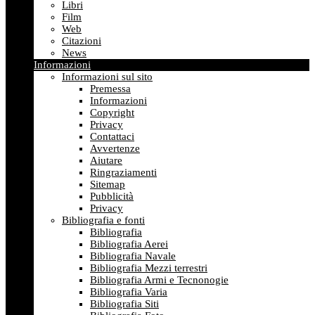
Libri
Film
Web
Citazioni
News
Informazioni
Informazioni sul sito
Premessa
Informazioni
Copyright
Privacy
Contattaci
Avvertenze
Aiutare
Ringraziamenti
Sitemap
Pubblicità
Privacy
Bibliografia e fonti
Bibliografia
Bibliografia Aerei
Bibliografia Navale
Bibliografia Mezzi terrestri
Bibliografia Armi e Tecnonogie
Bibliografia Varia
Bibliografia Siti