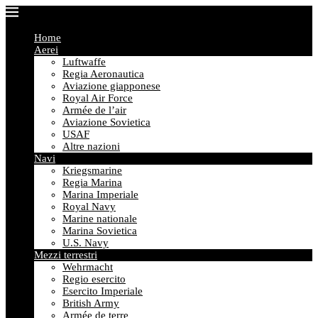
Home
Aerei
Luftwaffe
Regia Aeronautica
Aviazione giapponese
Royal Air Force
Armée de l’air
Aviazione Sovietica
USAF
Altre nazioni
Navi
Kriegsmarine
Regia Marina
Marina Imperiale
Royal Navy
Marine nationale
Marina Sovietica
U.S. Navy
Mezzi terrestri
Wehrmacht
Regio esercito
Esercito Imperiale
British Army
Armée de terre