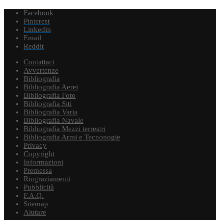
Facebook
Pinterest
Linkedin
Email
Reddit
Contattaci
Avvertenze
Bibliografia
Bibliografia Aerei
Bibliografia Foto
Bibliografia Siti
Bibliografia Varia
Bibliografia Navale
Bibliografia Mezzi terrestri
Bibliografia Armi e Tecnonogie
Privacy
Copyright
Informazioni
Premessa
Ringraziamenti
Pubblicità
F.A.Q.
Sitemap
Aiutare