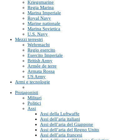
Kriegsmarine
Regia Marina
Marina Imperiale
Royal Navy
Marine nationale
Marina Sovietica
U.S. Navy
Mezzi terrestri
Wehrmacht
Regio esercito
Esercito Imperiale
British Army
Armée de terre
Armata Rossa
US Army
Armi e tecnologie
Protagonisti
Militari
Politici
Assi
Assi della Luftwaffe
Assi dell’aria italiani
Assi dell’aria del Giappone
Assi dell’aria del Regno Unito
Assi dell’aria francesi