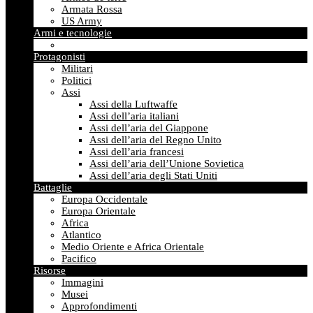
Armata Rossa
US Army
Armi e tecnologie
Protagonisti
Militari
Politici
Assi
Assi della Luftwaffe
Assi dell’aria italiani
Assi dell’aria del Giappone
Assi dell’aria del Regno Unito
Assi dell’aria francesi
Assi dell’aria dell’Unione Sovietica
Assi dell’aria degli Stati Uniti
Battaglie
Europa Occidentale
Europa Orientale
Africa
Atlantico
Medio Oriente e Africa Orientale
Pacifico
Risorse
Immagini
Musei
Approfondimenti