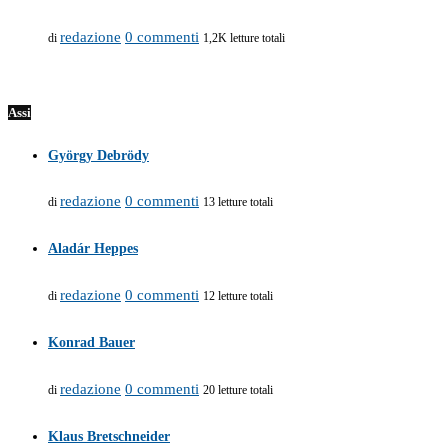
redazione
0 commenti
di
1,2K letture totali
Assi
György Debrödy
redazione
0 commenti
di
13 letture totali
Aladár Heppes
redazione
0 commenti
di
12 letture totali
Konrad Bauer
redazione
0 commenti
di
20 letture totali
Klaus Bretschneider