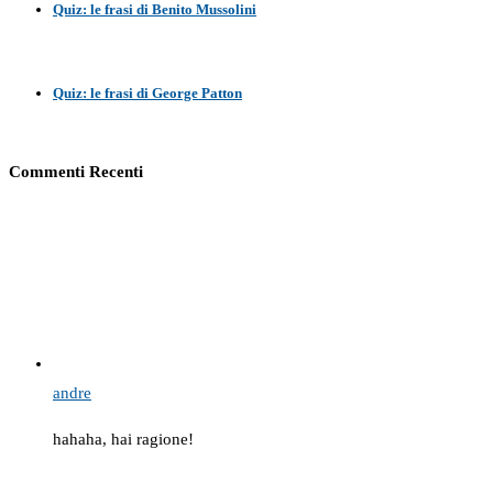
Quiz: le frasi di Benito Mussolini
Quiz: le frasi di George Patton
Commenti Recenti
andre
hahaha, hai ragione!