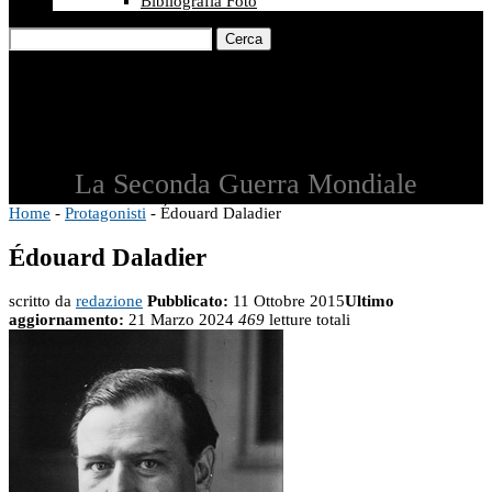
Bibliografia Foto
Cerca
La Seconda Guerra Mondiale
Home
-
Protagonisti
-
Édouard Daladier
Édouard Daladier
scritto da
redazione
Pubblicato:
11 Ottobre 2015
Ultimo
aggiornamento:
21 Marzo 2024
469
letture totali