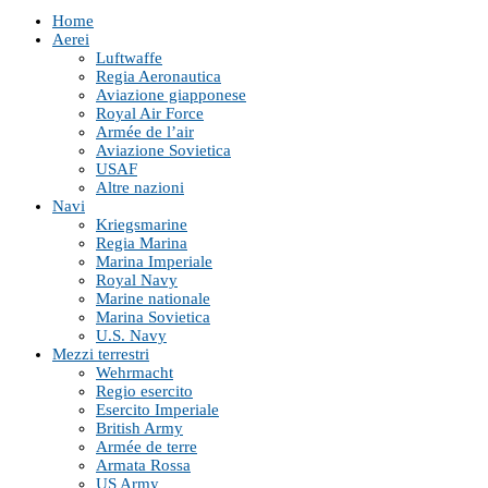
Home
Aerei
Luftwaffe
Regia Aeronautica
Aviazione giapponese
Royal Air Force
Armée de l’air
Aviazione Sovietica
USAF
Altre nazioni
Navi
Kriegsmarine
Regia Marina
Marina Imperiale
Royal Navy
Marine nationale
Marina Sovietica
U.S. Navy
Mezzi terrestri
Wehrmacht
Regio esercito
Esercito Imperiale
British Army
Armée de terre
Armata Rossa
US Army