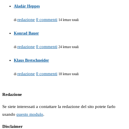
Aladár Heppes
redazione
0 commenti
di
14 letture totali
Konrad Bauer
redazione
0 commenti
di
24 letture totali
Klaus Bretschneider
redazione
0 commenti
di
18 letture totali
Redazione
Se siete interessati a contattare la redazione del sito potete farlo
usando
questo modulo
.
Disclaimer