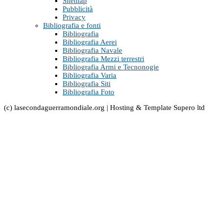
Sitemap
Pubblicità
Privacy
Bibliografia e fonti
Bibliografia
Bibliografia Aerei
Bibliografia Navale
Bibliografia Mezzi terrestri
Bibliografia Armi e Tecnonogie
Bibliografia Varia
Bibliografia Siti
Bibliografia Foto
(c) lasecondaguerramondiale.org | Hosting & Template Supero ltd