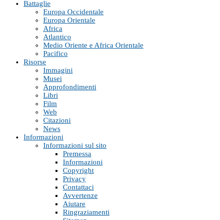
Battaglie
Europa Occidentale
Europa Orientale
Africa
Atlantico
Medio Oriente e Africa Orientale
Pacifico
Risorse
Immagini
Musei
Approfondimenti
Libri
Film
Web
Citazioni
News
Informazioni
Informazioni sul sito
Premessa
Informazioni
Copyright
Privacy
Contattaci
Avvertenze
Aiutare
Ringraziamenti