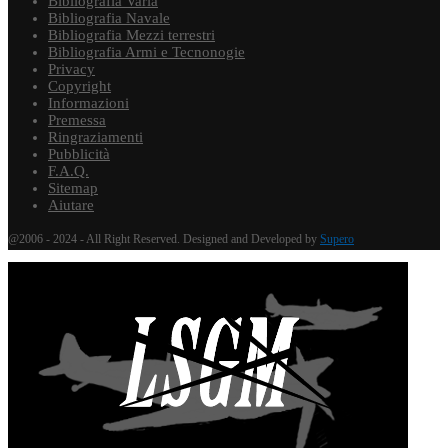
Bibliografia Varia
Bibliografia Navale
Bibliografia Mezzi terrestri
Bibliografia Armi e Tecnonogie
Privacy
Copyright
Informazioni
Premessa
Ringraziamenti
Pubblicità
F.A.Q.
Sitemap
Aiutare
@2006 - 2024 - All Right Reserved. Designed and Developed by
Supero