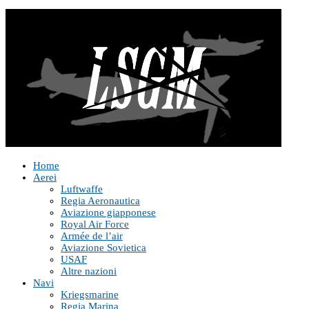
Home
Aerei
Luftwaffe
Regia Aeronautica
Aviazione giapponese
Royal Air Force
Armée de l’air
Aviazione Sovietica
USAF
Altre nazioni
Navi
Kriegsmarine
Regia Marina