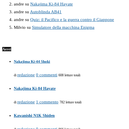
andre
su
Nakajima Ki-84 Hayate
andre
su
Autoblinda AB41
andre
su
Quiz: il Pacifico e la guerra contro il Giappone
Milvio
su
Simulatore della macchina Enigma
Aerei
Nakajima Ki-44 Shoki
redazione
0 commenti
di
608 letture totali
Nakajima Ki-84 Hayate
redazione
1 commento
di
782 letture totali
Kawanishi N1K Shiden