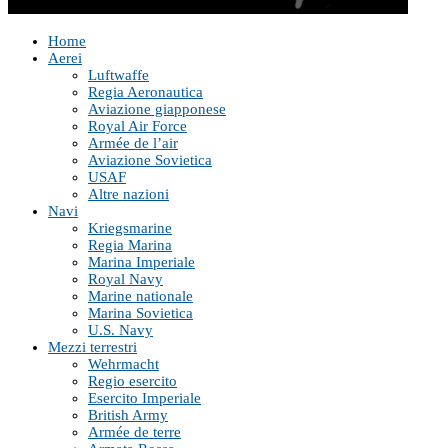
Home
Aerei
Luftwaffe
Regia Aeronautica
Aviazione giapponese
Royal Air Force
Armée de l’air
Aviazione Sovietica
USAF
Altre nazioni
Navi
Kriegsmarine
Regia Marina
Marina Imperiale
Royal Navy
Marine nationale
Marina Sovietica
U.S. Navy
Mezzi terrestri
Wehrmacht
Regio esercito
Esercito Imperiale
British Army
Armée de terre