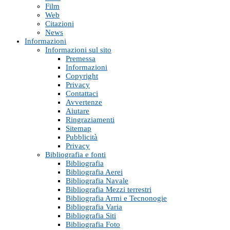
Film
Web
Citazioni
News
Informazioni
Informazioni sul sito
Premessa
Informazioni
Copyright
Privacy
Contattaci
Avvertenze
Aiutare
Ringraziamenti
Sitemap
Pubblicità
Privacy
Bibliografia e fonti
Bibliografia
Bibliografia Aerei
Bibliografia Navale
Bibliografia Mezzi terrestri
Bibliografia Armi e Tecnonogie
Bibliografia Varia
Bibliografia Siti
Bibliografia Foto