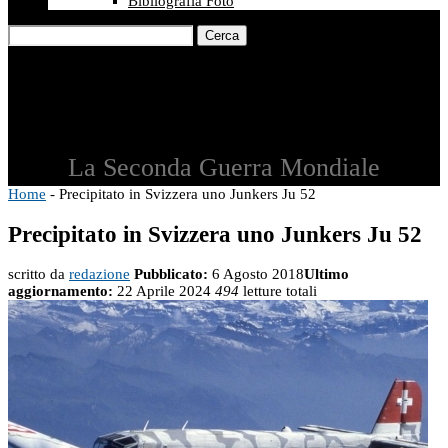
Bibliografia Foto
Cerca
La Seconda Guerra Mondiale
Home
-
Precipitato in Svizzera uno Junkers Ju 52
Precipitato in Svizzera uno Junkers Ju 52
scritto da
redazione
Pubblicato:
6 Agosto 2018
Ultimo
aggiornamento:
22 Aprile 2024
494
letture totali