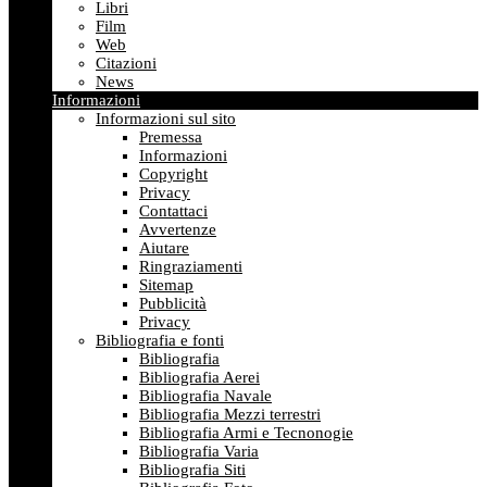
Libri
Film
Web
Citazioni
News
Informazioni
Informazioni sul sito
Premessa
Informazioni
Copyright
Privacy
Contattaci
Avvertenze
Aiutare
Ringraziamenti
Sitemap
Pubblicità
Privacy
Bibliografia e fonti
Bibliografia
Bibliografia Aerei
Bibliografia Navale
Bibliografia Mezzi terrestri
Bibliografia Armi e Tecnonogie
Bibliografia Varia
Bibliografia Siti