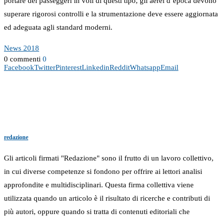
portare dei passeggeri in voli di questi tipo, gli aerei d’epoca devono
superare rigorosi controlli e la strumentazione deve essere aggiornata
ed adeguata agli standard moderni.
News 2018
0 commenti
0
Facebook
Twitter
Pinterest
Linkedin
Reddit
Whatsapp
Email
redazione
Gli articoli firmati "Redazione" sono il frutto di un lavoro collettivo,
in cui diverse competenze si fondono per offrire ai lettori analisi
approfondite e multidisciplinari. Questa firma collettiva viene
utilizzata quando un articolo è il risultato di ricerche e contributi di
più autori, oppure quando si tratta di contenuti editoriali che