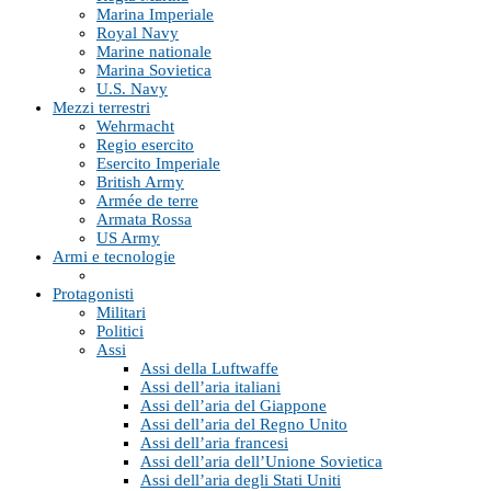
Marina Imperiale
Royal Navy
Marine nationale
Marina Sovietica
U.S. Navy
Mezzi terrestri
Wehrmacht
Regio esercito
Esercito Imperiale
British Army
Armée de terre
Armata Rossa
US Army
Armi e tecnologie
Protagonisti
Militari
Politici
Assi
Assi della Luftwaffe
Assi dell’aria italiani
Assi dell’aria del Giappone
Assi dell’aria del Regno Unito
Assi dell’aria francesi
Assi dell’aria dell’Unione Sovietica
Assi dell’aria degli Stati Uniti