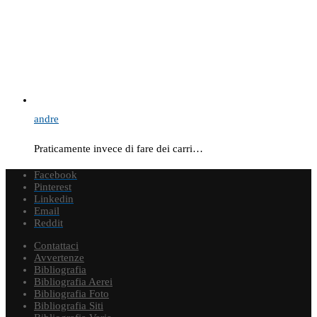
andre
Praticamente invece di fare dei carri…
Facebook
Pinterest
Linkedin
Email
Reddit
Contattaci
Avvertenze
Bibliografia
Bibliografia Aerei
Bibliografia Foto
Bibliografia Siti