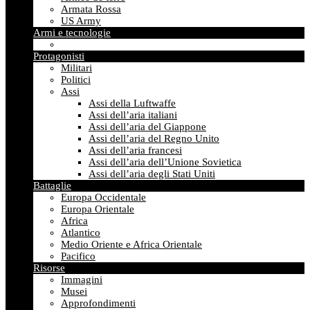
Armata Rossa
US Army
Armi e tecnologie
Protagonisti
Militari
Politici
Assi
Assi della Luftwaffe
Assi dell’aria italiani
Assi dell’aria del Giappone
Assi dell’aria del Regno Unito
Assi dell’aria francesi
Assi dell’aria dell’Unione Sovietica
Assi dell’aria degli Stati Uniti
Battaglie
Europa Occidentale
Europa Orientale
Africa
Atlantico
Medio Oriente e Africa Orientale
Pacifico
Risorse
Immagini
Musei
Approfondimenti