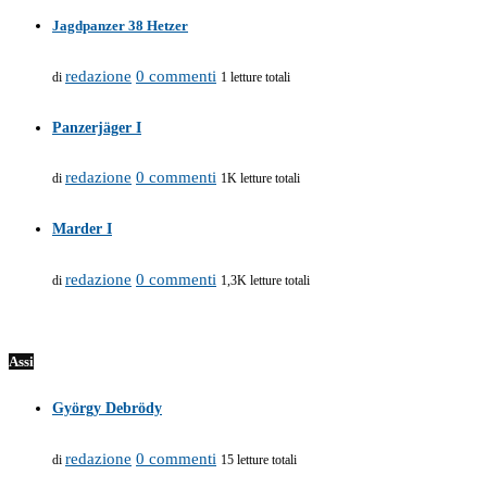
Jagdpanzer 38 Hetzer
redazione
0 commenti
di
1 letture totali
Panzerjäger I
redazione
0 commenti
di
1K letture totali
Marder I
redazione
0 commenti
di
1,3K letture totali
Assi
György Debrödy
redazione
0 commenti
di
15 letture totali