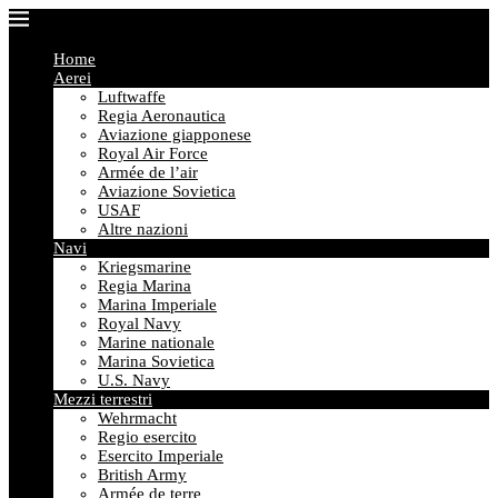
Home
Aerei
Luftwaffe
Regia Aeronautica
Aviazione giapponese
Royal Air Force
Armée de l’air
Aviazione Sovietica
USAF
Altre nazioni
Navi
Kriegsmarine
Regia Marina
Marina Imperiale
Royal Navy
Marine nationale
Marina Sovietica
U.S. Navy
Mezzi terrestri
Wehrmacht
Regio esercito
Esercito Imperiale
British Army
Armée de terre