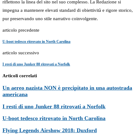
riflettono la linea del sito nel suo complesso. La Redazione si
impegna a mantenere elevati standard di obiettività e rigore storico,
pur preservando uno stile narrativo coinvolgente.
articolo precedente
U-boot tedesco ritrovato in North Carolina
articolo successivo
I resti di uno Junker 88 ritrovati a Norfolk
Articoli correlati
Un aereo nazista NON è precipitato in una autostrada
americana
I resti di uno Junker 88 ritrovati a Norfolk
U-boot tedesco ritrovato in North Carolina
Flying Legends Airshow 2018: Duxford