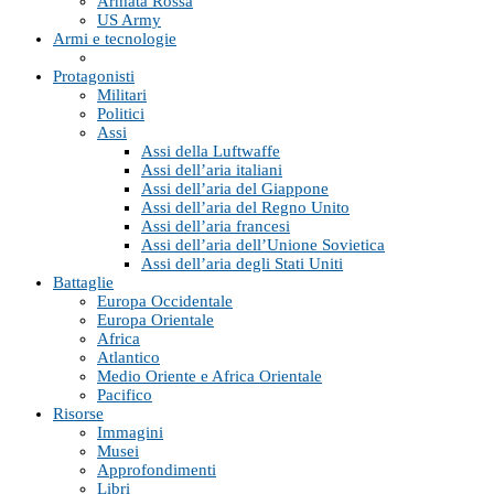
Armata Rossa
US Army
Armi e tecnologie
Protagonisti
Militari
Politici
Assi
Assi della Luftwaffe
Assi dell’aria italiani
Assi dell’aria del Giappone
Assi dell’aria del Regno Unito
Assi dell’aria francesi
Assi dell’aria dell’Unione Sovietica
Assi dell’aria degli Stati Uniti
Battaglie
Europa Occidentale
Europa Orientale
Africa
Atlantico
Medio Oriente e Africa Orientale
Pacifico
Risorse
Immagini
Musei
Approfondimenti
Libri