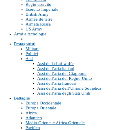
Regio esercito
Esercito Imperiale
British Army
Armée de terre
Armata Rossa
US Army
Armi e tecnologie
Protagonisti
Militari
Politici
Assi
Assi della Luftwaffe
Assi dell’aria italiani
Assi dell’aria del Giappone
Assi dell’aria del Regno Unito
Assi dell’aria francesi
Assi dell’aria dell’Unione Sovietica
Assi dell’aria degli Stati Uniti
Battaglie
Europa Occidentale
Europa Orientale
Africa
Atlantico
Medio Oriente e Africa Orientale
Pacifico