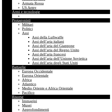
Armata Rossa
US Army
Armi e tecnologie
Protagonisti
Militari
Politici
Assi
Assi della Luftwaffe
Assi dell’aria italiani
Assi dell’aria del Giappone
Assi dell’aria del Regno Unito
Assi dell’aria francesi
Assi dell’aria dell’Unione Sovietica
Assi dell’aria degli Stati Uniti
Battaglie
Europa Occidentale
Europa Orientale
Africa
Atlantico
Medio Oriente e Africa Orientale
Pacifico
Risorse
Immagini
Musei
Approfondimenti