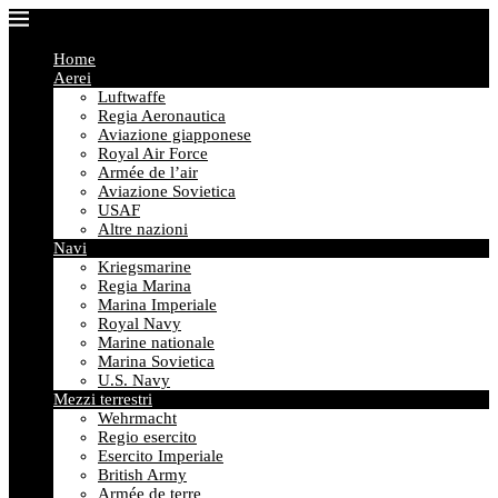
Home
Aerei
Luftwaffe
Regia Aeronautica
Aviazione giapponese
Royal Air Force
Armée de l’air
Aviazione Sovietica
USAF
Altre nazioni
Navi
Kriegsmarine
Regia Marina
Marina Imperiale
Royal Navy
Marine nationale
Marina Sovietica
U.S. Navy
Mezzi terrestri
Wehrmacht
Regio esercito
Esercito Imperiale
British Army
Armée de terre