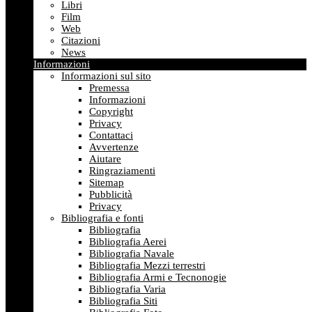
Libri
Film
Web
Citazioni
News
Informazioni
Informazioni sul sito
Premessa
Informazioni
Copyright
Privacy
Contattaci
Avvertenze
Aiutare
Ringraziamenti
Sitemap
Pubblicità
Privacy
Bibliografia e fonti
Bibliografia
Bibliografia Aerei
Bibliografia Navale
Bibliografia Mezzi terrestri
Bibliografia Armi e Tecnonogie
Bibliografia Varia
Bibliografia Siti