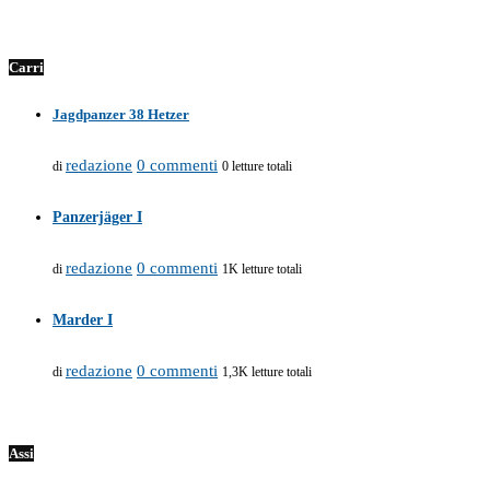
Carri
Jagdpanzer 38 Hetzer
redazione
0 commenti
di
0 letture totali
Panzerjäger I
redazione
0 commenti
di
1K letture totali
Marder I
redazione
0 commenti
di
1,3K letture totali
Assi