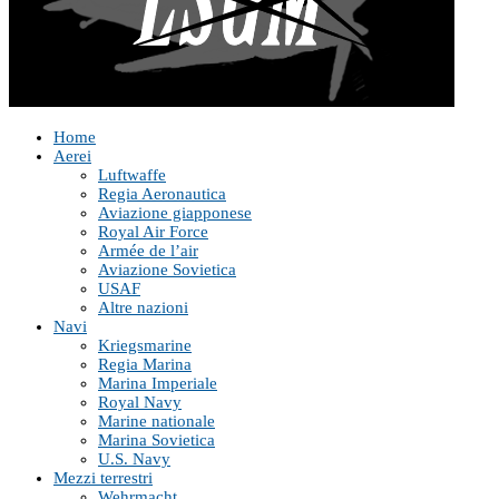
Home
Aerei
Luftwaffe
Regia Aeronautica
Aviazione giapponese
Royal Air Force
Armée de l’air
Aviazione Sovietica
USAF
Altre nazioni
Navi
Kriegsmarine
Regia Marina
Marina Imperiale
Royal Navy
Marine nationale
Marina Sovietica
U.S. Navy
Mezzi terrestri
Wehrmacht