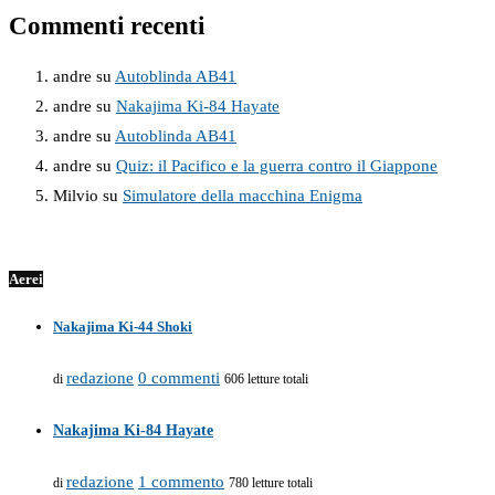
Commenti recenti
andre
su
Autoblinda AB41
andre
su
Nakajima Ki-84 Hayate
andre
su
Autoblinda AB41
andre
su
Quiz: il Pacifico e la guerra contro il Giappone
Milvio
su
Simulatore della macchina Enigma
Aerei
Nakajima Ki-44 Shoki
redazione
0 commenti
di
606 letture totali
Nakajima Ki-84 Hayate
redazione
1 commento
di
780 letture totali