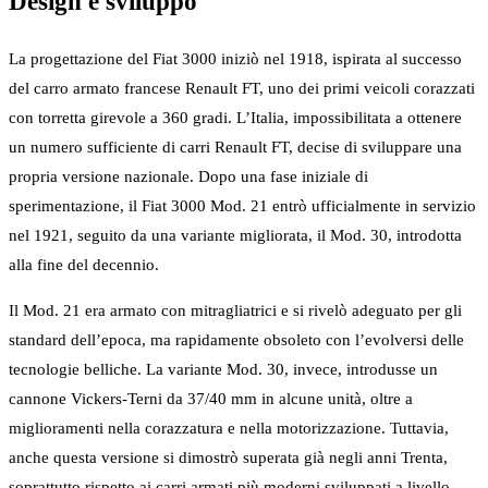
Design e sviluppo
La progettazione del Fiat 3000 iniziò nel 1918, ispirata al successo
del carro armato francese Renault FT, uno dei primi veicoli corazzati
con torretta girevole a 360 gradi. L’Italia, impossibilitata a ottenere
un numero sufficiente di carri Renault FT, decise di sviluppare una
propria versione nazionale. Dopo una fase iniziale di
sperimentazione, il Fiat 3000 Mod. 21 entrò ufficialmente in servizio
nel 1921, seguito da una variante migliorata, il Mod. 30, introdotta
alla fine del decennio.
Il Mod. 21 era armato con mitragliatrici e si rivelò adeguato per gli
standard dell’epoca, ma rapidamente obsoleto con l’evolversi delle
tecnologie belliche. La variante Mod. 30, invece, introdusse un
cannone Vickers-Terni da 37/40 mm in alcune unità, oltre a
miglioramenti nella corazzatura e nella motorizzazione. Tuttavia,
anche questa versione si dimostrò superata già negli anni Trenta,
soprattutto rispetto ai carri armati più moderni sviluppati a livello