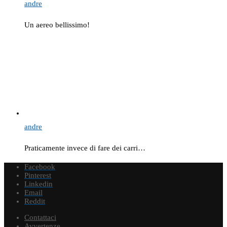
andre
Un aereo bellissimo!
andre
Praticamente invece di fare dei carri…
Facebook
Pinterest
Linkedin
Email
Reddit
Contattaci
Avvertenze