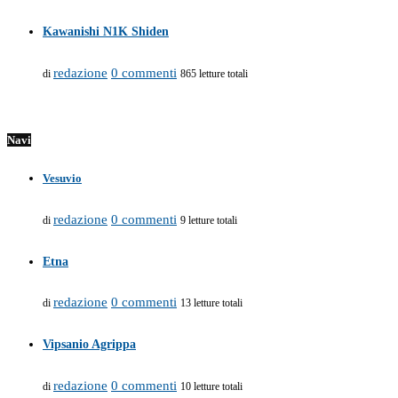
Kawanishi N1K Shiden
redazione
0 commenti
di
865 letture totali
Navi
Vesuvio
redazione
0 commenti
di
9 letture totali
Etna
redazione
0 commenti
di
13 letture totali
Vipsanio Agrippa
redazione
0 commenti
di
10 letture totali