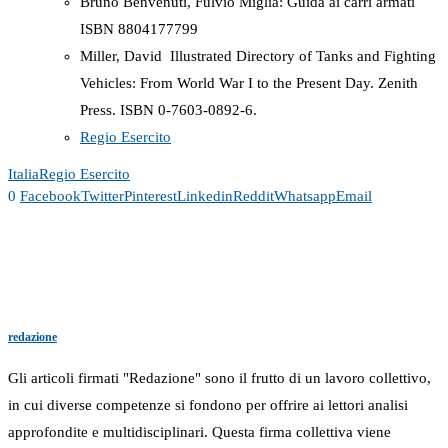
Bruno Benvenuti, Fulvio Miglia: Guida ai carri armati
ISBN 8804177799
Miller, David Illustrated Directory of Tanks and Fighting
Vehicles: From World War I to the Present Day. Zenith
Press. ISBN 0-7603-0892-6.
Regio Esercito
Italia
Regio Esercito
0
Facebook
Twitter
Pinterest
Linkedin
Reddit
Whatsapp
Email
redazione
Gli articoli firmati "Redazione" sono il frutto di un lavoro collettivo,
in cui diverse competenze si fondono per offrire ai lettori analisi
approfondite e multidisciplinari. Questa firma collettiva viene