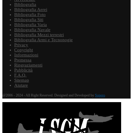
Bibliografia
Bibliografia Aerei
Bibliografia Foto
Bibliografia Siti
Bibliografia Varia
Bibliografia Navale
Bibliografia Mezzi terrestri
Bibliografia Armi e Tecnonogie
Privacy
Copyright
Informazioni
Premessa
Ringraziamenti
Pubblicità
F.A.Q.
Sitemap
Aiutare
@2006 - 2024 - All Right Reserved. Designed and Developed by
Supero