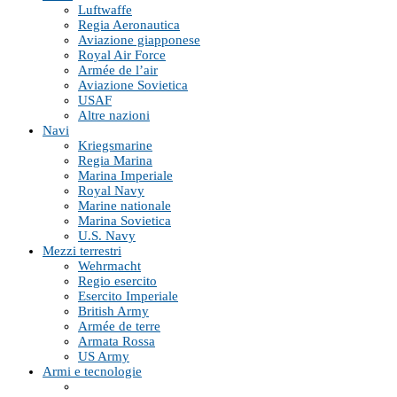
Luftwaffe
Regia Aeronautica
Aviazione giapponese
Royal Air Force
Armée de l’air
Aviazione Sovietica
USAF
Altre nazioni
Navi
Kriegsmarine
Regia Marina
Marina Imperiale
Royal Navy
Marine nationale
Marina Sovietica
U.S. Navy
Mezzi terrestri
Wehrmacht
Regio esercito
Esercito Imperiale
British Army
Armée de terre
Armata Rossa
US Army
Armi e tecnologie