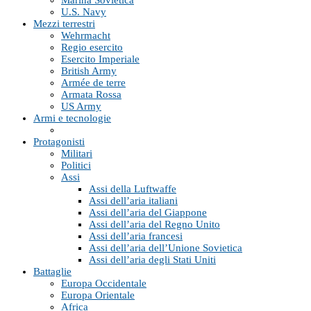
Marina Sovietica
U.S. Navy
Mezzi terrestri
Wehrmacht
Regio esercito
Esercito Imperiale
British Army
Armée de terre
Armata Rossa
US Army
Armi e tecnologie
Protagonisti
Militari
Politici
Assi
Assi della Luftwaffe
Assi dell’aria italiani
Assi dell’aria del Giappone
Assi dell’aria del Regno Unito
Assi dell’aria francesi
Assi dell’aria dell’Unione Sovietica
Assi dell’aria degli Stati Uniti
Battaglie
Europa Occidentale
Europa Orientale
Africa