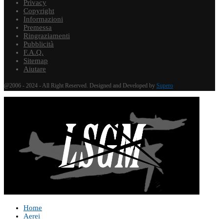
Privacy
Copyright
Informazioni
Premessa
Ringraziamenti
Pubblicità
F.A.Q.
Sitemap
Aiutare
@2006 - 2024 - All Right Reserved. Designed and Developed by
Supero
Home
Aerei