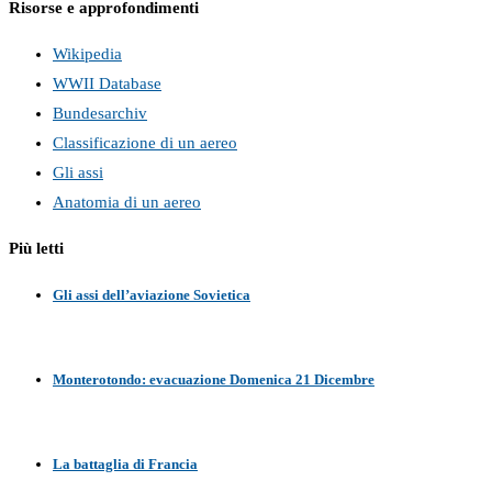
Risorse e approfondimenti
Wikipedia
WWII Database
Bundesarchiv
Classificazione di un aereo
Gli assi
Anatomia di un aereo
Più letti
Gli assi dell’aviazione Sovietica
Monterotondo: evacuazione Domenica 21 Dicembre
La battaglia di Francia