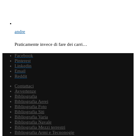
andre
Praticamente invece di fare dei carri…
Facebook
Pinterest
Linkedin
Email
Reddit
Contattaci
Avvertenze
Bibliografia
Bibliografia Aerei
Bibliografia Foto
Bibliografia Siti
Bibliografia Varia
Bibliografia Navale
Bibliografia Mezzi terrestri
Bibliografia Armi e Tecnonogie