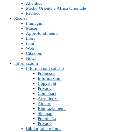
Atlantico
Medio Oriente e Africa Orientale
Pacifico
Risorse
Immagini
Musei
Approfondimenti
Libri
Film
Web
Citazioni
News
Informazioni
Informazioni sul sito
Premessa
Informazioni
Copyright
Privacy
Contattaci
Avvertenze
Aiutare
Ringraziamenti
Sitemap
Pubblicità
Privacy
Bibliografia e fonti