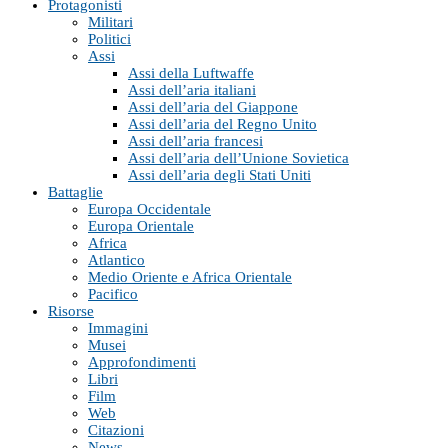
Protagonisti
Militari
Politici
Assi
Assi della Luftwaffe
Assi dell’aria italiani
Assi dell’aria del Giappone
Assi dell’aria del Regno Unito
Assi dell’aria francesi
Assi dell’aria dell’Unione Sovietica
Assi dell’aria degli Stati Uniti
Battaglie
Europa Occidentale
Europa Orientale
Africa
Atlantico
Medio Oriente e Africa Orientale
Pacifico
Risorse
Immagini
Musei
Approfondimenti
Libri
Film
Web
Citazioni
News