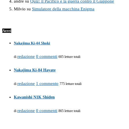
andre
su
Quiz: il Pacifico e la guerra contro il Giappone
Milvio
su
Simulatore della macchina Enigma
Aerei
Nakajima Ki-44 Shoki
redazione
0 commenti
di
605 letture totali
Nakajima Ki-84 Hayate
redazione
1 commento
di
775 letture totali
Kawanishi N1K Shiden
redazione
0 commenti
di
865 letture totali