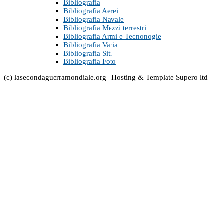
Bibliografia
Bibliografia Aerei
Bibliografia Navale
Bibliografia Mezzi terrestri
Bibliografia Armi e Tecnonogie
Bibliografia Varia
Bibliografia Siti
Bibliografia Foto
(c) lasecondaguerramondiale.org | Hosting & Template Supero ltd