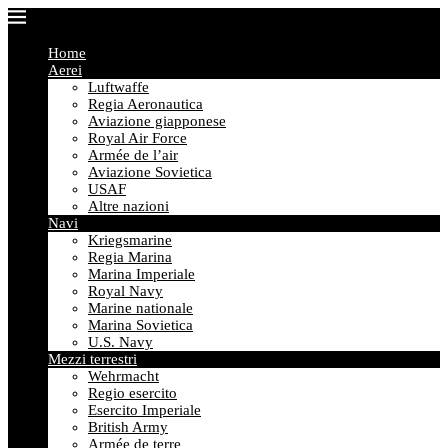
Home
Aerei
Luftwaffe
Regia Aeronautica
Aviazione giapponese
Royal Air Force
Armée de l’air
Aviazione Sovietica
USAF
Altre nazioni
Navi
Kriegsmarine
Regia Marina
Marina Imperiale
Royal Navy
Marine nationale
Marina Sovietica
U.S. Navy
Mezzi terrestri
Wehrmacht
Regio esercito
Esercito Imperiale
British Army
Armée de terre