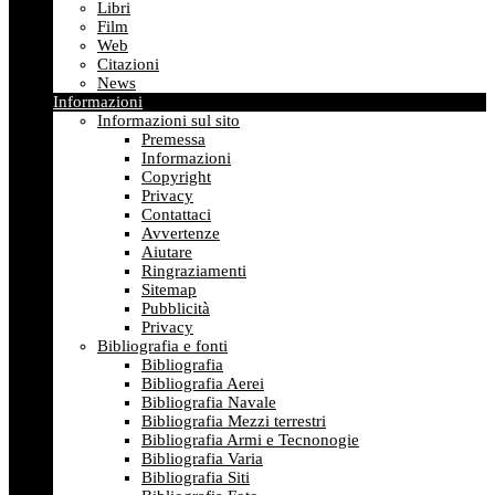
Libri
Film
Web
Citazioni
News
Informazioni
Informazioni sul sito
Premessa
Informazioni
Copyright
Privacy
Contattaci
Avvertenze
Aiutare
Ringraziamenti
Sitemap
Pubblicità
Privacy
Bibliografia e fonti
Bibliografia
Bibliografia Aerei
Bibliografia Navale
Bibliografia Mezzi terrestri
Bibliografia Armi e Tecnonogie
Bibliografia Varia
Bibliografia Siti