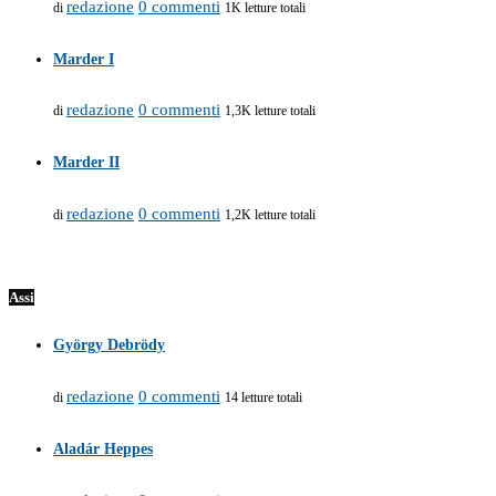
redazione
0 commenti
di
1K letture totali
Marder I
redazione
0 commenti
di
1,3K letture totali
Marder II
redazione
0 commenti
di
1,2K letture totali
Assi
György Debrödy
redazione
0 commenti
di
14 letture totali
Aladár Heppes