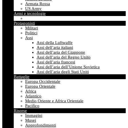
Armata Rossa
US Army
Armi e tecnologie
Protagonisti
Militari
Politici
Assi
Assi della Luftwaffe
Assi dell’aria italiani
Assi dell’aria del Giappone
Assi dell’aria del Regno Unito
Assi dell’aria francesi
Assi dell’aria dell’Unione Sovietica
Assi dell’aria degli Stati Uniti
Battaglie
Europa Occidentale
Europa Orientale
Africa
Atlantico
Medio Oriente e Africa Orientale
Pacifico
Risorse
Immagini
Musei
Approfondimenti