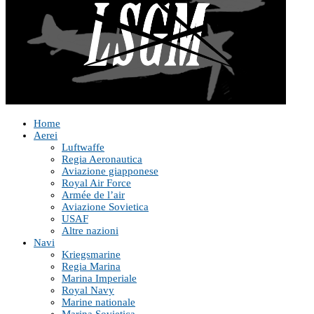
Home
Aerei
Luftwaffe
Regia Aeronautica
Aviazione giapponese
Royal Air Force
Armée de l’air
Aviazione Sovietica
USAF
Altre nazioni
Navi
Kriegsmarine
Regia Marina
Marina Imperiale
Royal Navy
Marine nationale