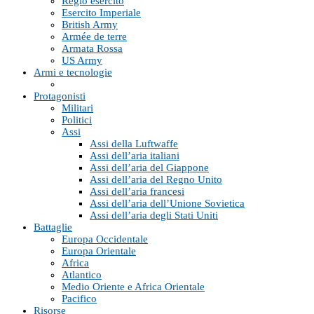
Regio esercito
Esercito Imperiale
British Army
Armée de terre
Armata Rossa
US Army
Armi e tecnologie
Protagonisti
Militari
Politici
Assi
Assi della Luftwaffe
Assi dell’aria italiani
Assi dell’aria del Giappone
Assi dell’aria del Regno Unito
Assi dell’aria francesi
Assi dell’aria dell’Unione Sovietica
Assi dell’aria degli Stati Uniti
Battaglie
Europa Occidentale
Europa Orientale
Africa
Atlantico
Medio Oriente e Africa Orientale
Pacifico
Risorse