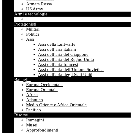
Armata Rossa
US Army
Armi e tecnologie
Protagonisti
Militari
Politici
Assi
Assi della Luftwaffe
Assi dell’aria italiani
Assi dell’aria del Giappone
Assi dell’aria del Regno Unito
Assi dell’aria francesi
Assi dell’aria dell’Unione Sovietica
Assi dell’aria degli Stati Uniti
Battaglie
Europa Occidentale
Europa Orientale
Africa
Atlantico
Medio Oriente e Africa Orientale
Pacifico
Risorse
Immagini
Musei
Approfondimenti