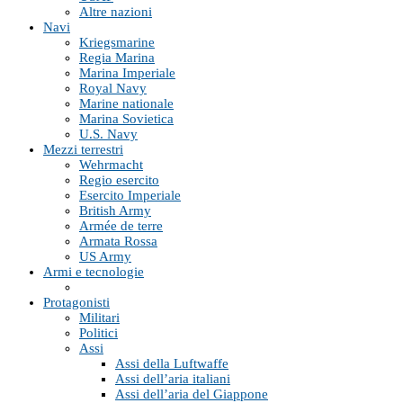
Altre nazioni
Navi
Kriegsmarine
Regia Marina
Marina Imperiale
Royal Navy
Marine nationale
Marina Sovietica
U.S. Navy
Mezzi terrestri
Wehrmacht
Regio esercito
Esercito Imperiale
British Army
Armée de terre
Armata Rossa
US Army
Armi e tecnologie
Protagonisti
Militari
Politici
Assi
Assi della Luftwaffe
Assi dell’aria italiani
Assi dell’aria del Giappone