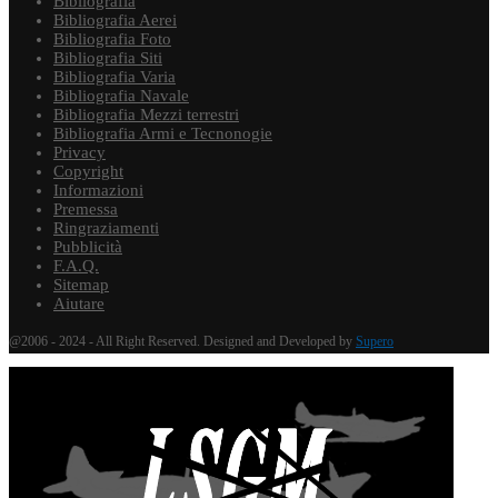
Bibliografia
Bibliografia Aerei
Bibliografia Foto
Bibliografia Siti
Bibliografia Varia
Bibliografia Navale
Bibliografia Mezzi terrestri
Bibliografia Armi e Tecnonogie
Privacy
Copyright
Informazioni
Premessa
Ringraziamenti
Pubblicità
F.A.Q.
Sitemap
Aiutare
@2006 - 2024 - All Right Reserved. Designed and Developed by
Supero