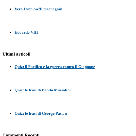
Vera Lynn, we’ll meet again
Edoardo VIII
Ultimi articoli
Quiz: il Pacifico e la guerra contro il Giappone
Quiz: le frasi di Benito Mussolini
Quiz: le frasi di George Patton
Commenti Recenti