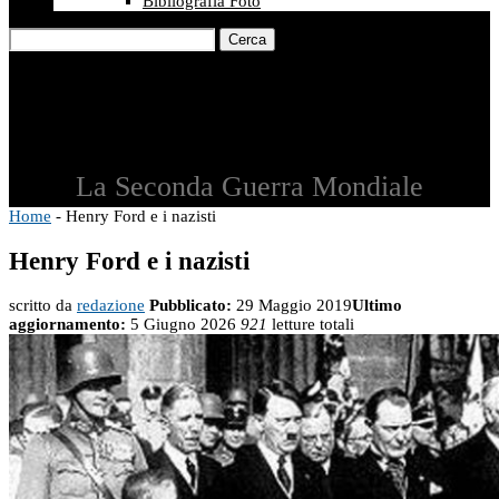
Bibliografia Foto
Cerca
La Seconda Guerra Mondiale
Home
-
Henry Ford e i nazisti
Henry Ford e i nazisti
scritto da
redazione
Pubblicato:
29 Maggio 2019
Ultimo
aggiornamento:
5 Giugno 2026
921
letture totali