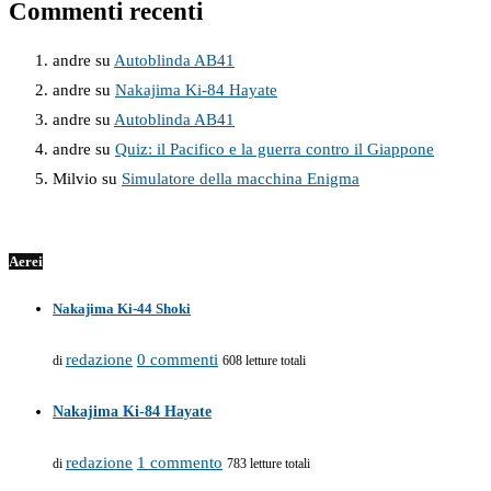
Commenti recenti
andre
su
Autoblinda AB41
andre
su
Nakajima Ki-84 Hayate
andre
su
Autoblinda AB41
andre
su
Quiz: il Pacifico e la guerra contro il Giappone
Milvio
su
Simulatore della macchina Enigma
Aerei
Nakajima Ki-44 Shoki
redazione
0 commenti
di
608 letture totali
Nakajima Ki-84 Hayate
redazione
1 commento
di
783 letture totali