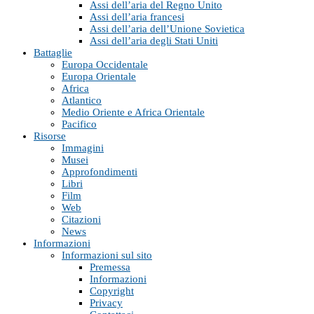
Assi dell’aria del Regno Unito
Assi dell’aria francesi
Assi dell’aria dell’Unione Sovietica
Assi dell’aria degli Stati Uniti
Battaglie
Europa Occidentale
Europa Orientale
Africa
Atlantico
Medio Oriente e Africa Orientale
Pacifico
Risorse
Immagini
Musei
Approfondimenti
Libri
Film
Web
Citazioni
News
Informazioni
Informazioni sul sito
Premessa
Informazioni
Copyright
Privacy