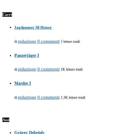
Carri
Jagdpanzer 38 Hetzer
redazione
0 commenti
di
1 letture totali
Panzerjäger I
redazione
0 commenti
di
1K letture totali
Marder I
redazione
0 commenti
di
1,3K letture totali
Assi
György Debrödy