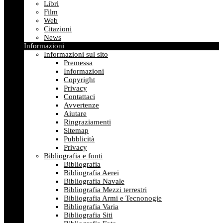
Libri
Film
Web
Citazioni
News
Informazioni
Informazioni sul sito
Premessa
Informazioni
Copyright
Privacy
Contattaci
Avvertenze
Aiutare
Ringraziamenti
Sitemap
Pubblicità
Privacy
Bibliografia e fonti
Bibliografia
Bibliografia Aerei
Bibliografia Navale
Bibliografia Mezzi terrestri
Bibliografia Armi e Tecnonogie
Bibliografia Varia
Bibliografia Siti