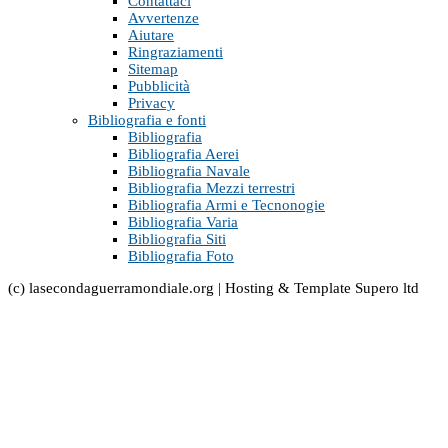
Contattaci
Avvertenze
Aiutare
Ringraziamenti
Sitemap
Pubblicità
Privacy
Bibliografia e fonti
Bibliografia
Bibliografia Aerei
Bibliografia Navale
Bibliografia Mezzi terrestri
Bibliografia Armi e Tecnonogie
Bibliografia Varia
Bibliografia Siti
Bibliografia Foto
(c) lasecondaguerramondiale.org | Hosting & Template Supero ltd