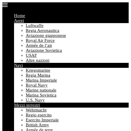
Home
Aerei
Luftwaffe
Regia Aeronautica
Aviazione giapponese
Royal Air Force
Armée de l’air
Aviazione Sovietica
USAF
Altre nazioni
Navi
Kriegsmarine
Regia Marina
Marina Imperiale
Royal Navy
Marine nationale
Marina Sovietica
U.S. Navy
Mezzi terrestri
Wehrmacht
Regio esercito
Esercito Imperiale
British Army
Armée de terre