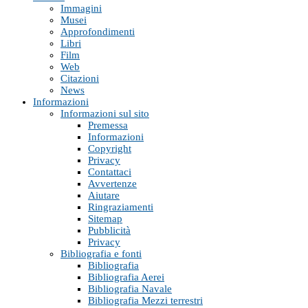
Immagini
Musei
Approfondimenti
Libri
Film
Web
Citazioni
News
Informazioni
Informazioni sul sito
Premessa
Informazioni
Copyright
Privacy
Contattaci
Avvertenze
Aiutare
Ringraziamenti
Sitemap
Pubblicità
Privacy
Bibliografia e fonti
Bibliografia
Bibliografia Aerei
Bibliografia Navale
Bibliografia Mezzi terrestri