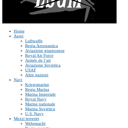
Home
Aerei
Luftwaffe
Regia Aeronautica
Aviazione giapponese
Royal Air Force
Armée de l’air
Aviazione Sovietica
USAF
Altre nazioni
Navi
Kriegsmarine
Regia Marina
Marina Imperiale
Royal Navy
Marine nationale
Marina Sovietica
U.S. Navy
Mezzi terrestri
Wehrmacht