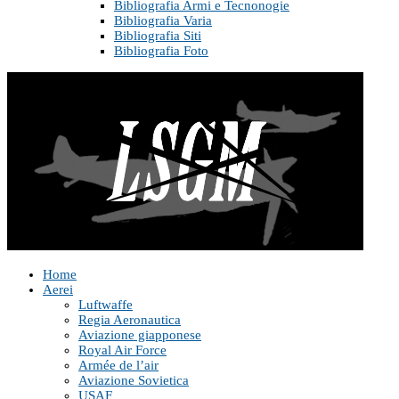
Bibliografia Armi e Tecnonogie
Bibliografia Varia
Bibliografia Siti
Bibliografia Foto
Home
Aerei
Luftwaffe
Regia Aeronautica
Aviazione giapponese
Royal Air Force
Armée de l’air
Aviazione Sovietica
USAF