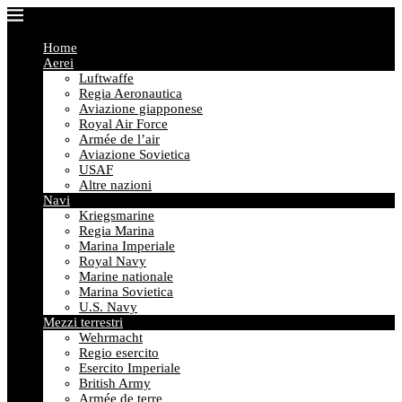
Home
Aerei
Luftwaffe
Regia Aeronautica
Aviazione giapponese
Royal Air Force
Armée de l’air
Aviazione Sovietica
USAF
Altre nazioni
Navi
Kriegsmarine
Regia Marina
Marina Imperiale
Royal Navy
Marine nationale
Marina Sovietica
U.S. Navy
Mezzi terrestri
Wehrmacht
Regio esercito
Esercito Imperiale
British Army
Armée de terre