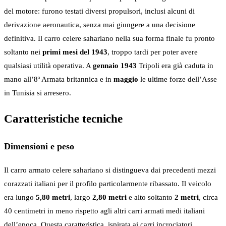
del motore: furono testati diversi propulsori, inclusi alcuni di
derivazione aeronautica, senza mai giungere a una decisione
definitiva. Il carro celere sahariano nella sua forma finale fu pronto
soltanto nei
primi mesi del 1943
, troppo tardi per poter avere
qualsiasi utilità operativa. A
gennaio 1943
Tripoli era già caduta in
mano all’8ª Armata britannica e in
maggio
le ultime forze dell’Asse
in Tunisia si arresero.
Caratteristiche tecniche
Dimensioni e peso
Il carro armato celere sahariano si distingueva dai precedenti mezzi
corazzati italiani per il profilo particolarmente ribassato. Il veicolo
era lungo
5,80 metri
, largo
2,80 metri
e alto soltanto
2 metri
, circa
40 centimetri in meno rispetto agli altri carri armati medi italiani
dell’epoca. Questa caratteristica, ispirata ai carri incrociatori