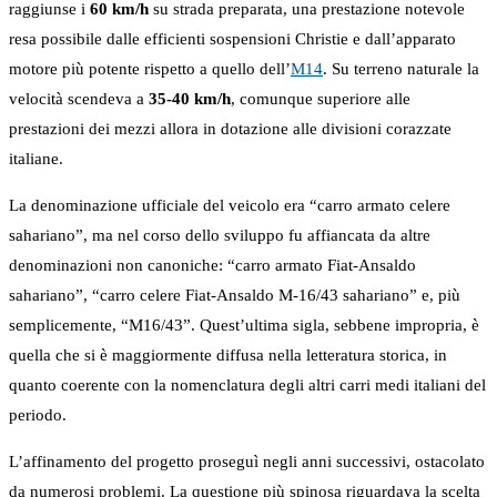
raggiunse i
60 km/h
su strada preparata, una prestazione notevole
resa possibile dalle efficienti sospensioni Christie e dall’apparato
motore più potente rispetto a quello dell’
M14
. Su terreno naturale la
velocità scendeva a
35-40 km/h
, comunque superiore alle
prestazioni dei mezzi allora in dotazione alle divisioni corazzate
italiane.
La denominazione ufficiale del veicolo era “carro armato celere
sahariano”, ma nel corso dello sviluppo fu affiancata da altre
denominazioni non canoniche: “carro armato Fiat-Ansaldo
sahariano”, “carro celere Fiat-Ansaldo M-16/43 sahariano” e, più
semplicemente, “M16/43”. Quest’ultima sigla, sebbene impropria, è
quella che si è maggiormente diffusa nella letteratura storica, in
quanto coerente con la nomenclatura degli altri carri medi italiani del
periodo.
L’affinamento del progetto proseguì negli anni successivi, ostacolato
da numerosi problemi. La questione più spinosa riguardava la scelta