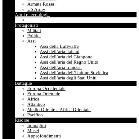
Armata Rossa
US Army
Armi e tecnologie
Protagonisti
Militari
Politici
Assi
Assi della Luftwaffe
Assi dell’aria italiani
Assi dell’aria del Giappone
Assi dell’aria del Regno Unito
Assi dell’aria francesi
Assi dell’aria dell’Unione Sovietica
Assi dell’aria degli Stati Uniti
Battaglie
Europa Occidentale
Europa Orientale
Africa
Atlantico
Medio Oriente e Africa Orientale
Pacifico
Risorse
Immagini
Musei
Approfondimenti