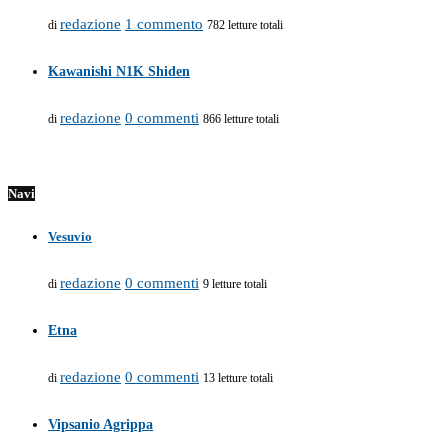
redazione
1 commento
di
782 letture totali
Kawanishi N1K Shiden
redazione
0 commenti
di
866 letture totali
Navi
Vesuvio
redazione
0 commenti
di
9 letture totali
Etna
redazione
0 commenti
di
13 letture totali
Vipsanio Agrippa