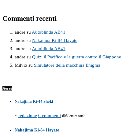
Commenti recenti
andre
su
Autoblinda AB41
andre
su
Nakajima Ki-84 Hayate
andre
su
Autoblinda AB41
andre
su
Quiz: il Pacifico e la guerra contro il Giappone
Milvio
su
Simulatore della macchina Enigma
Aerei
Nakajima Ki-44 Shoki
redazione
0 commenti
di
606 letture totali
Nakajima Ki-84 Hayate