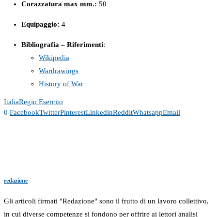
Corazzatura max mm.:
50
Equipaggio:
4
Bibliografia – Riferimenti
:
Wikipedia
Wardrawings
History of War
Italia
Regio Esercito
0
Facebook
Twitter
Pinterest
Linkedin
Reddit
Whatsapp
Email
redazione
Gli articoli firmati "Redazione" sono il frutto di un lavoro collettivo,
in cui diverse competenze si fondono per offrire ai lettori analisi