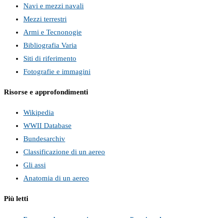
Navi e mezzi navali
Mezzi terrestri
Armi e Tecnonogie
Bibliografia Varia
Siti di riferimento
Fotografie e immagini
Risorse e approfondimenti
Wikipedia
WWII Database
Bundesarchiv
Classificazione di un aereo
Gli assi
Anatomia di un aereo
Più letti