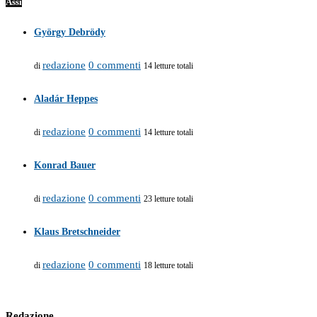
Assi
György Debrödy
redazione
0 commenti
di
14 letture totali
Aladár Heppes
redazione
0 commenti
di
14 letture totali
Konrad Bauer
redazione
0 commenti
di
23 letture totali
Klaus Bretschneider
redazione
0 commenti
di
18 letture totali
Redazione