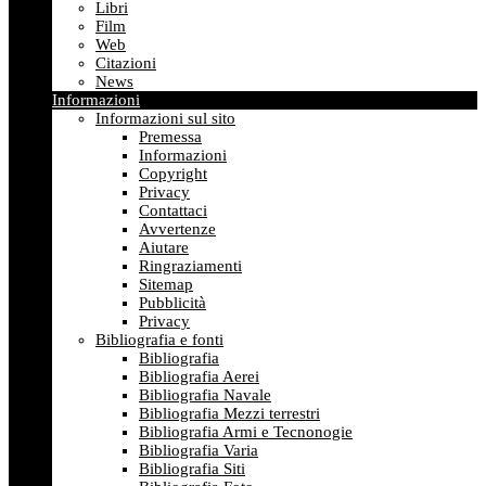
Libri
Film
Web
Citazioni
News
Informazioni
Informazioni sul sito
Premessa
Informazioni
Copyright
Privacy
Contattaci
Avvertenze
Aiutare
Ringraziamenti
Sitemap
Pubblicità
Privacy
Bibliografia e fonti
Bibliografia
Bibliografia Aerei
Bibliografia Navale
Bibliografia Mezzi terrestri
Bibliografia Armi e Tecnonogie
Bibliografia Varia
Bibliografia Siti