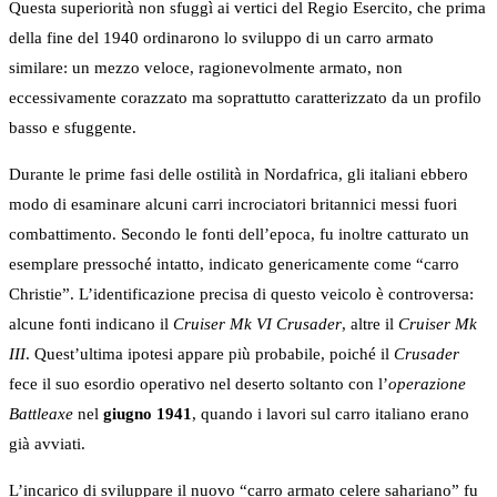
Questa superiorità non sfuggì ai vertici del Regio Esercito, che prima
della fine del 1940 ordinarono lo sviluppo di un carro armato
similare: un mezzo veloce, ragionevolmente armato, non
eccessivamente corazzato ma soprattutto caratterizzato da un profilo
basso e sfuggente.
Durante le prime fasi delle ostilità in Nordafrica, gli italiani ebbero
modo di esaminare alcuni carri incrociatori britannici messi fuori
combattimento. Secondo le fonti dell’epoca, fu inoltre catturato un
esemplare pressoché intatto, indicato genericamente come “carro
Christie”. L’identificazione precisa di questo veicolo è controversa:
alcune fonti indicano il
Cruiser Mk VI Crusader
, altre il
Cruiser Mk
III
. Quest’ultima ipotesi appare più probabile, poiché il
Crusader
fece il suo esordio operativo nel deserto soltanto con l’
operazione
Battleaxe
nel
giugno 1941
, quando i lavori sul carro italiano erano
già avviati.
L’incarico di sviluppare il nuovo “carro armato celere sahariano” fu