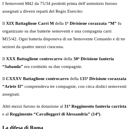
I Semoventi M42 da 75/34 prodotti prima dell’armistizio furono
assegnati a diversi reparti del Regio Esercito:
Il
XIX Battaglione Carri M
della
1ª Divisione corazzata “M”
fu
organizzato su due batterie semoventi e una compagnia carri
M15/42. Ogni batteria disponeva di un Semovente Comando e di tre
sezioni da quattro mezzi ciascuna.
Il
XXX Battaglione controcarro
della
30ª Divisione fanteria
“Sabauda”
era costituito su due compagnie.
Il
CXXXV Battaglione controcarro
della
135ª Divisione corazzata
“Ariete II”
comprendeva tre compagnie, con circa dodici semoventi
assegnati.
Altri mezzi furono in dotazione al
31º Reggimento fanteria carrista
e al
Reggimento “Cavalleggeri di Alessandria” (14º)
.
La difesa di Roma