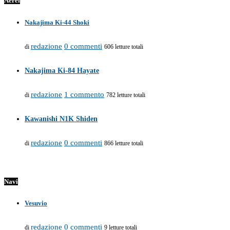
Aerei
Nakajima Ki-44 Shoki
redazione
0 commenti
di
606 letture totali
Nakajima Ki-84 Hayate
redazione
1 commento
di
782 letture totali
Kawanishi N1K Shiden
redazione
0 commenti
di
866 letture totali
Navi
Vesuvio
redazione
0 commenti
di
9 letture totali