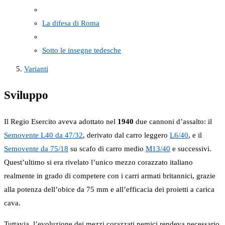
La difesa di Roma
Sotto le insegne tedesche
Varianti
Sviluppo
Il Regio Esercito aveva adottato nel
1940
due cannoni d’assalto: il
Semovente L40 da 47/32
, derivato dal carro leggero
L6/40
, e il
Semovente da 75/18
su scafo di carro medio
M13/40
e successivi.
Quest’ultimo si era rivelato l’unico mezzo corazzato italiano
realmente in grado di competere con i carri armati britannici, grazie
alla potenza dell’obice da 75 mm e all’efficacia dei proietti a carica
cava.
Tuttavia, l’evoluzione dei mezzi corazzati nemici rendeva necessario