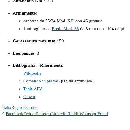
Autonomia Km.:
200
Armamento:
cannone da 75/34 Mod. S.F. con 46 granate
1 mitragliatrice
Breda Mod. 38
da 8 mm con 1104 colpi
Corazzatura max mm.:
50
Equipaggio:
3
Bibliografia – Riferimenti
:
Wikipedia
Comando Supremo
(pagina archiviata)
Tank-AFV
Onwar
Italia
Regio Esercito
0
Facebook
Twitter
Pinterest
Linkedin
Reddit
Whatsapp
Email