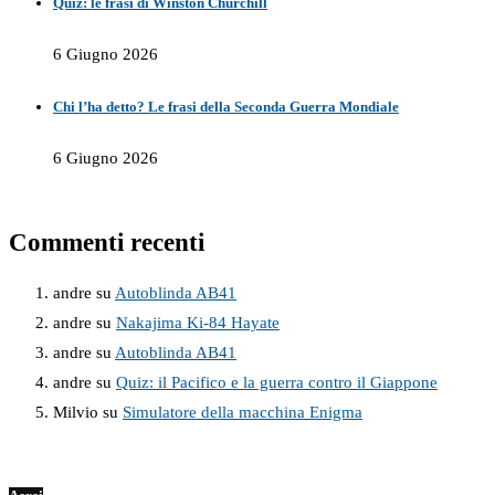
Quiz: le frasi di Winston Churchill
6 Giugno 2026
Chi l’ha detto? Le frasi della Seconda Guerra Mondiale
6 Giugno 2026
Commenti recenti
andre
su
Autoblinda AB41
andre
su
Nakajima Ki-84 Hayate
andre
su
Autoblinda AB41
andre
su
Quiz: il Pacifico e la guerra contro il Giappone
Milvio
su
Simulatore della macchina Enigma