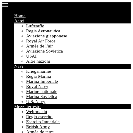
Home
Aerei
Luftwaffe
Regia Aeronautica
Aviazione giapponese
Royal Air Force
Armée de l’air
Aviazione Sovietica
USAF
Altre nazioni
Navi
Kriegsmarine
Regia Marina
Marina Imperiale
Royal Navy
Marine nationale
Marina Sovietica
U.S. Navy
Mezzi terrestri
Wehrmacht
Regio esercito
Esercito Imperiale
British Army
Armée de terre