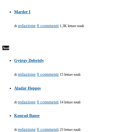
Marder I
redazione
0 commenti
di
1,3K letture totali
Assi
György Debrödy
redazione
0 commenti
di
15 letture totali
Aladár Heppes
redazione
0 commenti
di
14 letture totali
Konrad Bauer
redazione
0 commenti
di
23 letture totali