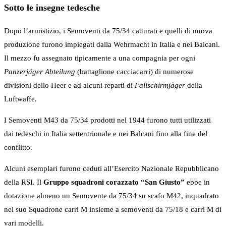
Sotto le insegne tedesche
Dopo l’armistizio, i Semoventi da 75/34 catturati e quelli di nuova
produzione furono impiegati dalla Wehrmacht in Italia e nei Balcani.
Il mezzo fu assegnato tipicamente a una compagnia per ogni
Panzerjäger Abteilung
(battaglione cacciacarri) di numerose
divisioni dello Heer e ad alcuni reparti di
Fallschirmjäger
della
Luftwaffe.
I Semoventi M43 da 75/34 prodotti nel 1944 furono tutti utilizzati
dai tedeschi in Italia settentrionale e nei Balcani fino alla fine del
conflitto.
Alcuni esemplari furono ceduti all’Esercito Nazionale Repubblicano
della RSI. Il
Gruppo squadroni corazzato “San Giusto”
ebbe in
dotazione almeno un Semovente da 75/34 su scafo M42, inquadrato
nel suo Squadrone carri M insieme a semoventi da 75/18 e carri M di
vari modelli.