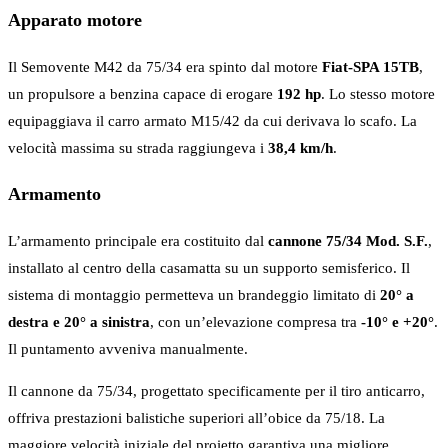
Apparato motore
Il Semovente M42 da 75/34 era spinto dal motore
Fiat-SPA 15TB
,
un propulsore a benzina capace di erogare
192 hp
. Lo stesso motore
equipaggiava il carro armato M15/42 da cui derivava lo scafo. La
velocità massima su strada raggiungeva i
38,4 km/h
.
Armamento
L’armamento principale era costituito dal
cannone 75/34 Mod. S.F.
,
installato al centro della casamatta su un supporto semisferico. Il
sistema di montaggio permetteva un brandeggio limitato di
20° a
destra e 20° a sinistra
, con un’elevazione compresa tra
-10° e +20°
.
Il puntamento avveniva manualmente.
Il cannone da 75/34, progettato specificamente per il tiro anticarro,
offriva prestazioni balistiche superiori all’obice da 75/18. La
maggiore velocità iniziale del proietto garantiva una migliore