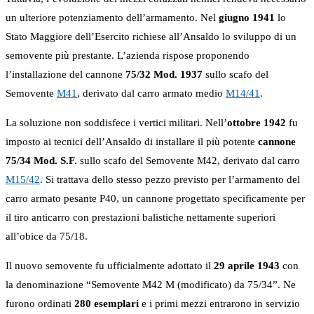
un ulteriore potenziamento dell’armamento. Nel
giugno 1941
lo
Stato Maggiore dell’Esercito richiese all’Ansaldo lo sviluppo di un
semovente più prestante. L’azienda rispose proponendo
l’installazione del cannone
75/32 Mod. 1937
sullo scafo del
Semovente
M41
, derivato dal carro armato medio
M14/41
.
La soluzione non soddisfece i vertici militari. Nell’
ottobre 1942
fu
imposto ai tecnici dell’Ansaldo di installare il più potente
cannone
75/34 Mod. S.F.
sullo scafo del Semovente M42, derivato dal carro
M15/42
. Si trattava dello stesso pezzo previsto per l’armamento del
carro armato pesante P40, un cannone progettato specificamente per
il tiro anticarro con prestazioni balistiche nettamente superiori
all’obice da 75/18.
Il nuovo semovente fu ufficialmente adottato il
29 aprile 1943
con
la denominazione “Semovente M42 M (modificato) da 75/34”. Ne
furono ordinati
280 esemplari
e i primi mezzi entrarono in servizio