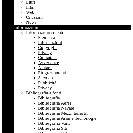
Libri
Film
Web
Citazioni
News
Informazioni
Informazioni sul sito
Premessa
Informazioni
Copyright
Privacy
Contattaci
Avvertenze
Aiutare
Ringraziamenti
Sitemap
Pubblicità
Privacy
Bibliografia e fonti
Bibliografia
Bibliografia Aerei
Bibliografia Navale
Bibliografia Mezzi terrestri
Bibliografia Armi e Tecnonogie
Bibliografia Varia
Bibliografia Siti