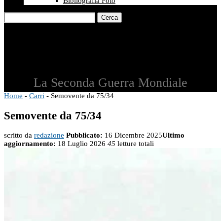
Bibliografia Foto
Cerca
La Seconda Guerra Mondiale
Home
-
Carri
-
Semovente da 75/34
Semovente da 75/34
scritto da
redazione
Pubblicato:
16 Dicembre 2025
Ultimo
aggiornamento:
18 Luglio 2026
45
letture totali