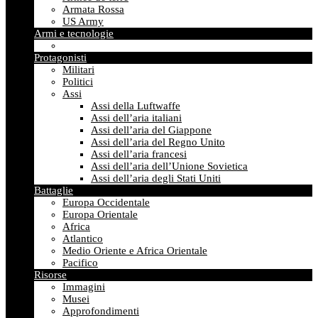
Armata Rossa
US Army
Armi e tecnologie
Protagonisti
Militari
Politici
Assi
Assi della Luftwaffe
Assi dell’aria italiani
Assi dell’aria del Giappone
Assi dell’aria del Regno Unito
Assi dell’aria francesi
Assi dell’aria dell’Unione Sovietica
Assi dell’aria degli Stati Uniti
Battaglie
Europa Occidentale
Europa Orientale
Africa
Atlantico
Medio Oriente e Africa Orientale
Pacifico
Risorse
Immagini
Musei
Approfondimenti