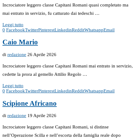
Incrociatore leggero classe Capitani Romani quasi completato ma
mai entrato in servizio, fu catturato dai tedeschi …
Leggi tutto
0
Facebook
Twitter
Pinterest
Linkedin
Reddit
Whatsapp
Email
Caio Mario
di
redazione
26 Aprile 2026
Incrociatore leggero classe Capitani Romani mai entrato in servizio,
cedette la prora al gemello Attilio Regolo …
Leggi tutto
0
Facebook
Twitter
Pinterest
Linkedin
Reddit
Whatsapp
Email
Scipione Africano
di
redazione
19 Aprile 2026
Incrociatore leggero classe Capitani Romani, si distinse
nell’Operazione Scilla e nell’escorta della famiglia reale dopo