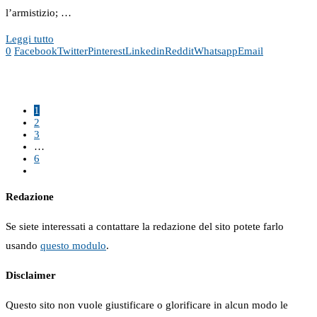
l’armistizio; …
Leggi tutto
0
Facebook
Twitter
Pinterest
Linkedin
Reddit
Whatsapp
Email
1
2
3
…
6
Redazione
Se siete interessati a contattare la redazione del sito potete farlo
usando
questo modulo
.
Disclaimer
Questo sito non vuole giustificare o glorificare in alcun modo le