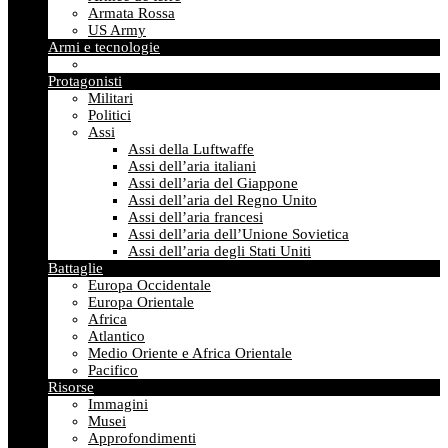
Armata Rossa
US Army
Armi e tecnologie
Protagonisti
Militari
Politici
Assi
Assi della Luftwaffe
Assi dell’aria italiani
Assi dell’aria del Giappone
Assi dell’aria del Regno Unito
Assi dell’aria francesi
Assi dell’aria dell’Unione Sovietica
Assi dell’aria degli Stati Uniti
Battaglie
Europa Occidentale
Europa Orientale
Africa
Atlantico
Medio Oriente e Africa Orientale
Pacifico
Risorse
Immagini
Musei
Approfondimenti