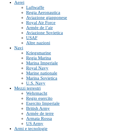
Aerei
Luftwaffe
Regia Aeronautica
Aviazione giapponese
Royal Air Force
Armée de l’air
Aviazione Sovietica
USAF
Altre nazioni
Navi
Kriegsmarine
Regia Marina
Marina Imperiale
Royal Navy
Marine nationale
Marina Sovietica
U.S. Navy
Mezzi terrestri
Wehrmacht
Regio esercito
Esercito Imperiale
British Army
Armée de terre
Armata Rossa
US Army
Armi e tecnologie