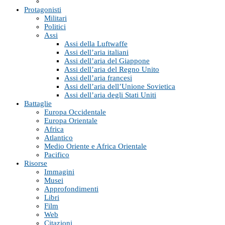
Protagonisti
Militari
Politici
Assi
Assi della Luftwaffe
Assi dell’aria italiani
Assi dell’aria del Giappone
Assi dell’aria del Regno Unito
Assi dell’aria francesi
Assi dell’aria dell’Unione Sovietica
Assi dell’aria degli Stati Uniti
Battaglie
Europa Occidentale
Europa Orientale
Africa
Atlantico
Medio Oriente e Africa Orientale
Pacifico
Risorse
Immagini
Musei
Approfondimenti
Libri
Film
Web
Citazioni