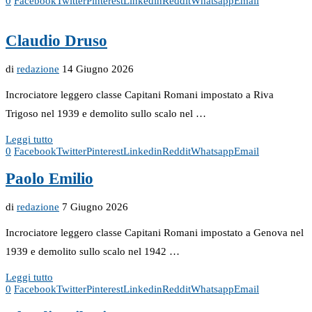
0
Facebook
Twitter
Pinterest
Linkedin
Reddit
Whatsapp
Email
Claudio Druso
di
redazione
14 Giugno 2026
Incrociatore leggero classe Capitani Romani impostato a Riva
Trigoso nel 1939 e demolito sullo scalo nel …
Leggi tutto
0
Facebook
Twitter
Pinterest
Linkedin
Reddit
Whatsapp
Email
Paolo Emilio
di
redazione
7 Giugno 2026
Incrociatore leggero classe Capitani Romani impostato a Genova nel
1939 e demolito sullo scalo nel 1942 …
Leggi tutto
0
Facebook
Twitter
Pinterest
Linkedin
Reddit
Whatsapp
Email