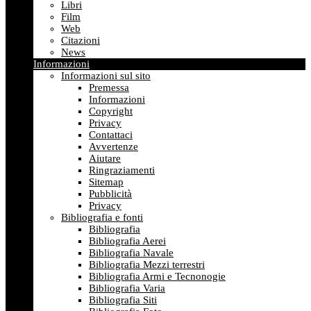
Libri
Film
Web
Citazioni
News
Informazioni
Informazioni sul sito
Premessa
Informazioni
Copyright
Privacy
Contattaci
Avvertenze
Aiutare
Ringraziamenti
Sitemap
Pubblicità
Privacy
Bibliografia e fonti
Bibliografia
Bibliografia Aerei
Bibliografia Navale
Bibliografia Mezzi terrestri
Bibliografia Armi e Tecnonogie
Bibliografia Varia
Bibliografia Siti