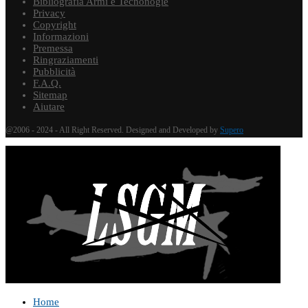
Bibliografia Armi e Tecnonogie
Privacy
Copyright
Informazioni
Premessa
Ringraziamenti
Pubblicità
F.A.Q.
Sitemap
Aiutare
@2006 - 2024 - All Right Reserved. Designed and Developed by
Supero
Home