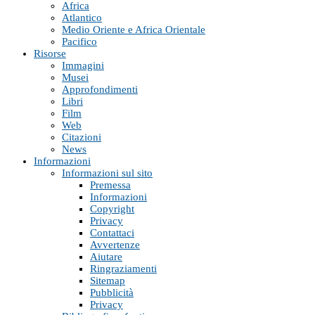
Africa
Atlantico
Medio Oriente e Africa Orientale
Pacifico
Risorse
Immagini
Musei
Approfondimenti
Libri
Film
Web
Citazioni
News
Informazioni
Informazioni sul sito
Premessa
Informazioni
Copyright
Privacy
Contattaci
Avvertenze
Aiutare
Ringraziamenti
Sitemap
Pubblicità
Privacy