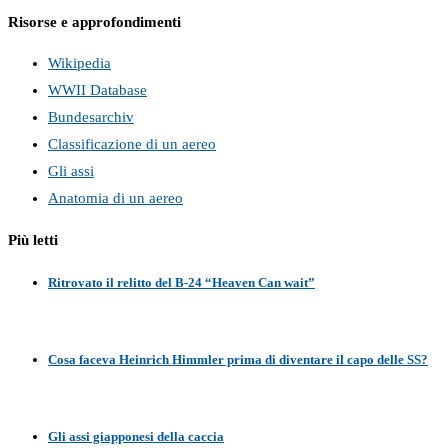
Risorse e approfondimenti
Wikipedia
WWII Database
Bundesarchiv
Classificazione di un aereo
Gli assi
Anatomia di un aereo
Più letti
Ritrovato il relitto del B-24 “Heaven Can wait”
Cosa faceva Heinrich Himmler prima di diventare il capo delle SS?
Gli assi giapponesi della caccia