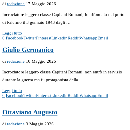
di
redazione
17 Maggio 2026
Incrociatore leggero classe Capitani Romani, fu affondato nel porto
di Palermo il 3 gennaio 1943 dagli …
Leggi tutto
0
Facebook
Twitter
Pinterest
Linkedin
Reddit
Whatsapp
Email
Giulio Germanico
di
redazione
10 Maggio 2026
Incrociatore leggero classe Capitani Romani, non entrò in servizio
durante la guerra ma fu protagonista della …
Leggi tutto
0
Facebook
Twitter
Pinterest
Linkedin
Reddit
Whatsapp
Email
Ottaviano Augusto
di
redazione
3 Maggio 2026