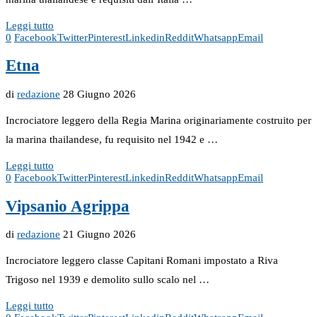
Leggi tutto
0
Facebook
Twitter
Pinterest
Linkedin
Reddit
Whatsapp
Email
Etna
di
redazione
28 Giugno 2026
Incrociatore leggero della Regia Marina originariamente costruito per
la marina thailandese, fu requisito nel 1942 e …
Leggi tutto
0
Facebook
Twitter
Pinterest
Linkedin
Reddit
Whatsapp
Email
Vipsanio Agrippa
di
redazione
21 Giugno 2026
Incrociatore leggero classe Capitani Romani impostato a Riva
Trigoso nel 1939 e demolito sullo scalo nel …
Leggi tutto