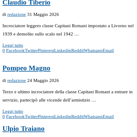
Claudio Tiberio
di
redazione
31 Maggio 2026
Incrociatore leggero classe Capitani Romani impostato a Livorno nel
1939 e demolito sullo scalo nel 1942 …
Leggi tutto
0
Facebook
Twitter
Pinterest
Linkedin
Reddit
Whatsapp
Email
Pompeo Magno
di
redazione
24 Maggio 2026
Terzo e ultimo incrociatore della classe Capitani Romani a entrare in
servizio, partecipò alle vicende dell’armistizio …
Leggi tutto
0
Facebook
Twitter
Pinterest
Linkedin
Reddit
Whatsapp
Email
Ulpio Traiano