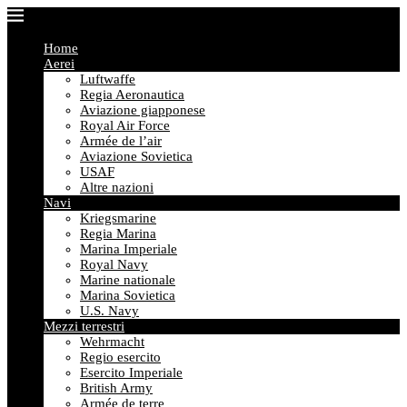
Home
Aerei
Luftwaffe
Regia Aeronautica
Aviazione giapponese
Royal Air Force
Armée de l’air
Aviazione Sovietica
USAF
Altre nazioni
Navi
Kriegsmarine
Regia Marina
Marina Imperiale
Royal Navy
Marine nationale
Marina Sovietica
U.S. Navy
Mezzi terrestri
Wehrmacht
Regio esercito
Esercito Imperiale
British Army
Armée de terre