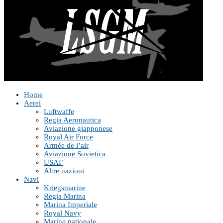
Home
Aerei
Luftwaffe
Regia Aeronautica
Aviazione giapponese
Royal Air Force
Armée de l’air
Aviazione Sovietica
USAF
Altre nazioni
Navi
Kriegsmarine
Regia Marina
Marina Imperiale
Royal Navy
Marine nationale