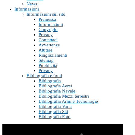
News
Informazioni
Informazioni sul sito
Premessa
Informazioni
Copyright
Privacy
Contattaci
Avvertenze
Aiutare
Ringraziamenti
Sitemap
Pubblicità
Privacy
Bibliografia e fonti
Bibliografia
Bibliografia Aerei
Bibliografia Navale
Bibliografia Mezzi terrestri
Bibliografia Armi e Tecnonogie
Bibliografia Varia
Bibliografia Siti
Bibliografia Foto