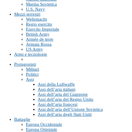
Marina Sovietica
U.S. Navy
Mezzi terrestri
Wehrmacht
Regio esercito
Esercito Imperiale
British Army
Armée de terre
Armata Rossa
US Army
Armi e tecnologie
Protagonisti
Militari
Politici
Assi
Assi della Luftwaffe
Assi dell’aria italiani
Assi dell’aria del Giappone
Assi dell’aria del Regno Unito
Assi dell’aria francesi
Assi dell’aria dell’Unione Sovietica
Assi dell’aria degli Stati Uniti
Battaglie
Europa Occidentale
Europa Orientale