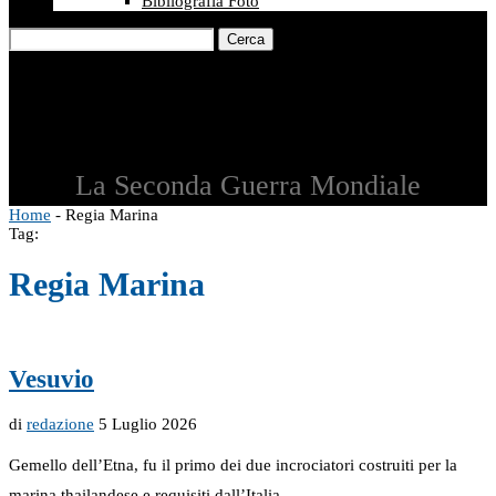
Bibliografia Foto
Cerca
La Seconda Guerra Mondiale
Home
-
Regia Marina
Tag:
Regia Marina
Vesuvio
di
redazione
5 Luglio 2026
Gemello dell’Etna, fu il primo dei due incrociatori costruiti per la
marina thailandese e requisiti dall’Italia …