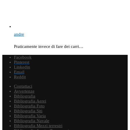
andre
Praticamente invece di fare dei carri…
Facebook
Pinterest
Linkedin
Email
Reddit
Contattaci
Avvertenze
Bibliografia
Bibliografia Aerei
Bibliografia Foto
Bibliografia Siti
Bibliografia Varia
Bibliografia Navale
Bibliografia Mezzi terrestri