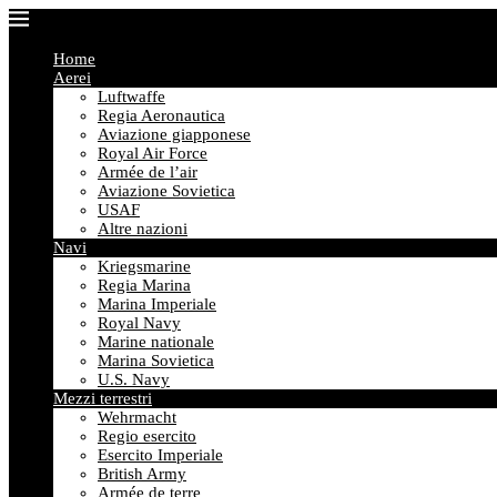
Home
Aerei
Luftwaffe
Regia Aeronautica
Aviazione giapponese
Royal Air Force
Armée de l’air
Aviazione Sovietica
USAF
Altre nazioni
Navi
Kriegsmarine
Regia Marina
Marina Imperiale
Royal Navy
Marine nationale
Marina Sovietica
U.S. Navy
Mezzi terrestri
Wehrmacht
Regio esercito
Esercito Imperiale
British Army
Armée de terre