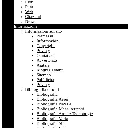
Libri
Film
Web
Citazioni
News
Informazioni
Informazioni sul sito
Premessa
Informazioni
Copyright
Privacy
Contattaci
Avvertenze
Aiutare
Ringraziamenti
Sitemap
Pubblicità
Privacy
Bibliografia e fonti
Bibliografia
Bibliografia Aerei
Bibliografia Navale
Bibliografia Mezzi terrestri
Bibliografia Armi e Tecnonogie
Bibliografia Varia
Bibliografia Siti