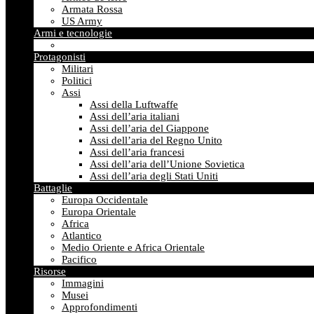
Armata Rossa
US Army
Armi e tecnologie
Protagonisti
Militari
Politici
Assi
Assi della Luftwaffe
Assi dell’aria italiani
Assi dell’aria del Giappone
Assi dell’aria del Regno Unito
Assi dell’aria francesi
Assi dell’aria dell’Unione Sovietica
Assi dell’aria degli Stati Uniti
Battaglie
Europa Occidentale
Europa Orientale
Africa
Atlantico
Medio Oriente e Africa Orientale
Pacifico
Risorse
Immagini
Musei
Approfondimenti