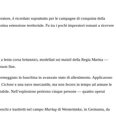
atore, è ricordato soprattutto per le campagne di conquista della
a estensione territoriale. Fu tra i pochi imperatori romani a ricevere
 a lenta corsa britannici, modellati sui
maiali
della Regia Marina —
buon fine.
rmeggiato in banchina in avanzato stato di allestimento. Applicarono
a
Ciclone
e una nave mercantile, ma non fecero in tempo ad armare le
erabile. Nell’esplosione perirono cinque persone — quattro operai
deschi e trasferiti nel campo
Marlag
di Westertimke, in Germania, da