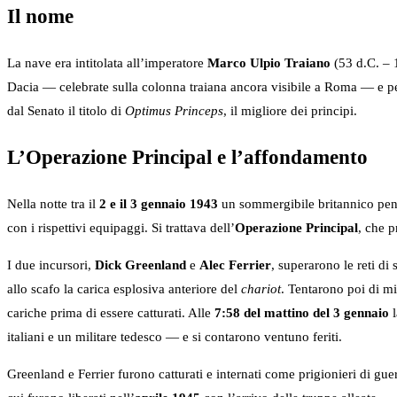
Il nome
La nave era intitolata all’imperatore
Marco Ulpio Traiano
(53 d.C. – 
Dacia — celebrate sulla colonna traiana ancora visibile a Roma — e pe
dal Senato il titolo di
Optimus Princeps
, il migliore dei principi.
L’Operazione Principal e l’affondamento
Nella notte tra il
2 e il 3 gennaio 1943
un sommergibile britannico pene
con i rispettivi equipaggi. Si trattava dell’
Operazione Principal
, che p
I due incursori,
Dick Greenland
e
Alec Ferrier
, superarono le reti d
allo scafo la carica esplosiva anteriore del
chariot
. Tentarono poi di m
cariche prima di essere catturati. Alle
7:58 del mattino del 3 gennaio
l
italiani e un militare tedesco — e si contarono ventuno feriti.
Greenland e Ferrier furono catturati e internati come prigionieri di gu