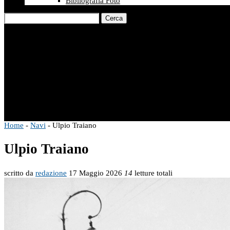
Bibliografia Foto
Cerca
Home
-
Navi
-
Ulpio Traiano
Ulpio Traiano
scritto da
redazione
17 Maggio 2026
14
letture totali