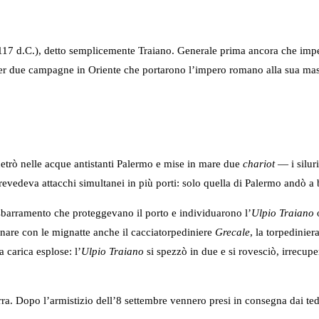
117 d.C.), detto semplicemente Traiano. Generale prima ancora che imper
r due campagne in Oriente che portarono l’impero romano alla sua massim
trò nelle acque antistanti Palermo e mise in mare due
chariot
— i siluri
revedeva attacchi simultanei in più porti: solo quella di Palermo andò a 
i sbarramento che proteggevano il porto e individuarono l’
Ulpio Traiano
o
inare con le mignatte anche il cacciatorpediniere
Grecale
, la torpedinier
a carica esplose: l’
Ulpio Traiano
si spezzò in due e si rovesciò, irrecup
erra. Dopo l’armistizio dell’8 settembre vennero presi in consegna dai te