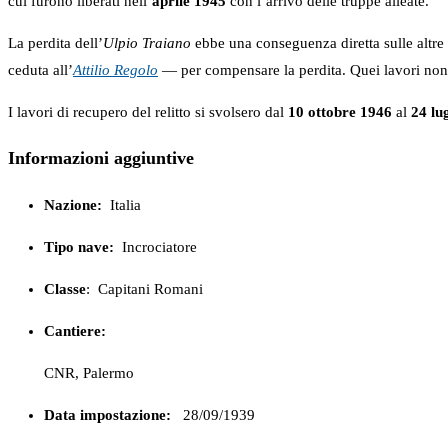
cui furono liberati nell’
aprile 1945
con l’arrivo delle truppe alleate.
La perdita dell’
Ulpio Traiano
ebbe una conseguenza diretta sulle altre
ceduta all’
Attilio Regolo
— per compensare la perdita. Quei lavori non
I lavori di recupero del relitto si svolsero dal
10 ottobre 1946
al
24 lu
Informazioni aggiuntive
Nazione:
Italia
Tipo nave:
Incrociatore
Classe
:
Capitani Romani
Cantiere:
CNR, Palermo
Data impostazione:
28/09/1939