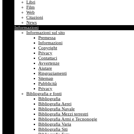
Libri
Film
Web
Citazioni
News
Informazioni
Informazioni sul sito
Premessa
Informazioni
Copyright
Privacy
Contattaci
Avvertenze
Aiutare
Ringraziamenti
Sitemap
Pubblicità
Privacy
Bibliografia e fonti
Bibliografia
Bibliografia Aerei
Bibliografia Navale
Bibliografia Mezzi terrestri
Bibliografia Armi e Tecnonogie
Bibliografia Varia
Bibliografia Siti