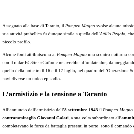
Assegnato alla base di Taranto, il
Pompeo Magno
svolse alcune mission
sua attività prebellica fu dunque simile a quella dell’
Attilio Regolo
, ch
piccolo profilo.
Alcune fonti attribuiscono al
Pompeo Magno
uno scontro notturno con
con il radar EC3/ter «Gufo» e ne avrebbe affondate due, danneggiandone
quello della notte tra il 16 e il 17 luglio, nel quadro dell’Operazione S
navi diverse un unico episodio.
L’armistizio e la tensione a Taranto
All’annuncio dell’armistizio dell’
8 settembre 1943
il
Pompeo Magno
contrammiraglio Giovanni Galati
, a sua volta subordinato all’
ammira
completavano le forze da battaglia presenti in porto, sotto il comando d