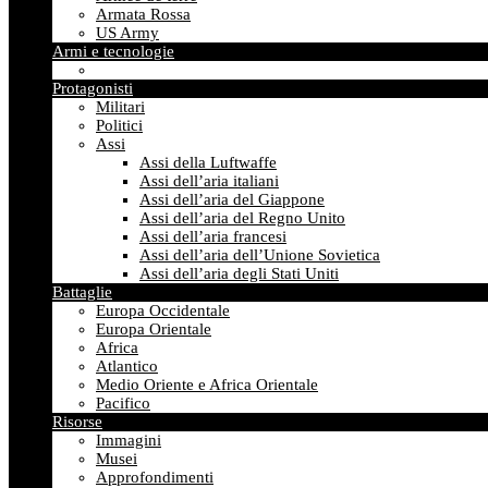
Armata Rossa
US Army
Armi e tecnologie
Protagonisti
Militari
Politici
Assi
Assi della Luftwaffe
Assi dell’aria italiani
Assi dell’aria del Giappone
Assi dell’aria del Regno Unito
Assi dell’aria francesi
Assi dell’aria dell’Unione Sovietica
Assi dell’aria degli Stati Uniti
Battaglie
Europa Occidentale
Europa Orientale
Africa
Atlantico
Medio Oriente e Africa Orientale
Pacifico
Risorse
Immagini
Musei
Approfondimenti