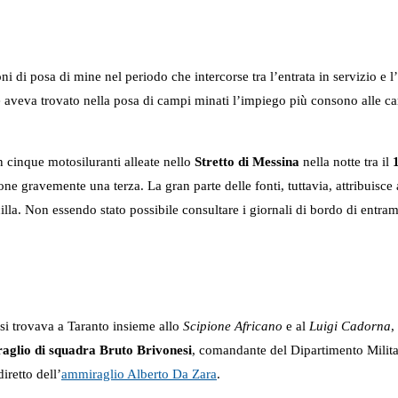
i di posa di mine nel periodo che intercorse tra l’entrata in servizio e l
e aveva trovato nella posa di campi minati l’impiego più consono alle cara
 cinque motosiluranti alleate nello
Stretto di Messina
nella notte tra il
 gravemente una terza. La gran parte delle fonti, tuttavia, attribuisce 
cilla. Non essendo stato possibile consultare i giornali di bordo di entra
si trovava a Taranto insieme allo
Scipione Africano
e al
Luigi Cadorna
,
glio di squadra Bruto Brivonesi
, comandante del Dipartimento Milita
iretto dell’
ammiraglio Alberto Da Zara
.