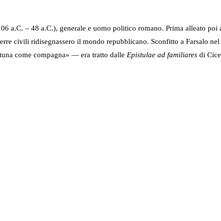
106 a.C. – 48 a.C.), generale e uomo politico romano. Prima alleato poi 
uerre civili ridisegnassero il mondo repubblicano. Sconfitto a Farsalo ne
rtuna come compagna» — era tratto dalle
Epistulae ad familiares
di Cice