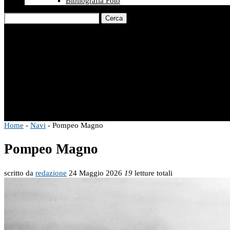
Bibliografia Foto
Cerca
Home
-
Navi
-
Pompeo Magno
Pompeo Magno
scritto da
redazione
24 Maggio 2026
19
letture totali