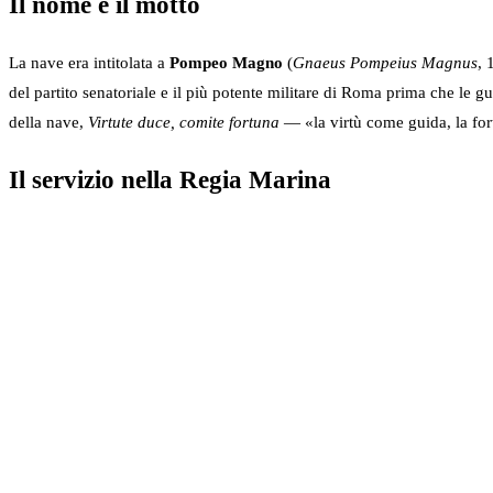
Il nome e il motto
La nave era intitolata a
Pompeo Magno
(
Gnaeus Pompeius Magnus
, 
del partito senatoriale e il più potente militare di Roma prima che le g
della nave,
Virtute duce, comite fortuna
— «la virtù come guida, la fo
Il servizio nella Regia Marina