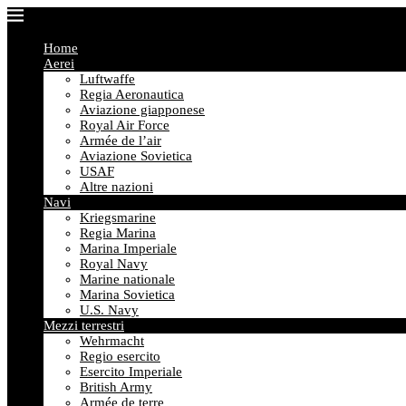
Home
Aerei
Luftwaffe
Regia Aeronautica
Aviazione giapponese
Royal Air Force
Armée de l’air
Aviazione Sovietica
USAF
Altre nazioni
Navi
Kriegsmarine
Regia Marina
Marina Imperiale
Royal Navy
Marine nationale
Marina Sovietica
U.S. Navy
Mezzi terrestri
Wehrmacht
Regio esercito
Esercito Imperiale
British Army
Armée de terre