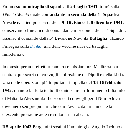
Promosso
ammiraglio di squadra
il
24 luglio 1941
, tornò sulla
Vittorio Veneto
quale
comandante in seconda della 1ª Squadra
Navale
e, al tempo stesso, della
9ª Divisione
. L’
8 dicembre 1941
,
conservando l’incarico di comandante in seconda della 1ª Squadra,
assunse il comando della
5ª Divisione Navi da Battaglia
, alzando
l’insegna sulla
Duilio
, una delle vecchie navi da battaglia
rimodernate.
In questo periodo effettuò numerose missioni nel Mediterraneo
centrale per scorta di convogli in direzione di Tripoli e della Libia.
Una delle operazioni più importanti fu quella del
13-16 febbraio
1942
, quando la flotta tentò di contrastare il rifornimento britannico
di Malta da Alessandria. Le scorte ai convogli per il Nord Africa
divennero sempre più critiche con l’avanzata britannica e la
crescente pressione aerea e sottomarina alleata.
Il
5 aprile 1943
Bergamini sostituì l’ammiraglio Angelo Iachino e