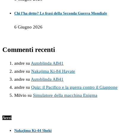
Chi l’ha detto? Le frasi della Seconda Guerra Mondiale
6 Giugno 2026
Commenti recenti
andre
su
Autoblinda AB41
andre
su
Nakajima Ki-84 Hayate
andre
su
Autoblinda AB41
andre
su
Quiz: il Pacifico e la guerra contro il Giappone
Milvio
su
Simulatore della macchina Enigma
Aerei
Nakajima Ki-44 Shoki