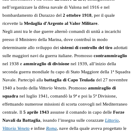
nell’organizzare la difesa navale di Valona nel 1916 e nel
bombardamento di Durazzo del
2 ottobre 1918
, per il quale
ricevette la
Medaglia d’Argento al Valor Militare
.
Negli anni tra le due guerre alternò comandi di unità a incarichi
presso il Ministero della Marina, dove contribuì in modo
determinante allo sviluppo dei
sistemi di controllo del tiro
adottati
sulle maggiori navi da guerra italiane. Promosso
contrammiraglio
nel 1938 e
ammiraglio di divisione
nel 1939, all’inizio della
seconda guerra mondiale fu capo di Stato Maggiore della 1ª Squadra
Navale. Partecipò alla
battaglia di Capo Teulada
del 27 novembre
1940 a bordo della
Vittorio Veneto
. Promosso
ammiraglio di
squadra
nel luglio 1941, comandò la 9ª e poi la 5ª Divisione,
effettuando numerose missioni di scorta convogli nel Mediterraneo
centrale. Il
5 aprile 1943
assunse il comando in capo delle
Forze
Navali da Battaglia
, issando l’insegna sulle corazzate
Littorio
,
Vittorio Veneto
e infine
Roma
, nave della quale aveva progettato le