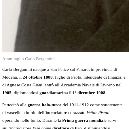
Ammiraglio Carlo Bergamini
Carlo Bergamini nacque a San Felice sul Panaro, in provincia di
Modena, il
24 ottobre 1888
. Figlio di Paolo, intendente di finanza, e
di Agnese Costa Giani, entrò all’Accademia Navale di Livorno nel
1905
, diplomandosi
guardiamarina
il
1º dicembre 1908
.
Partecipò alla
guerra italo-turca
del 1911-1912 come sottotenente
di vascello a bordo dell’incrociatore corazzato
Vettor Pisani
operando nello Ionio. Durante la
Prima guerra mondiale
servì
sull’incrociatore
Pisa
come
direttore di tiro
, distinguendosi