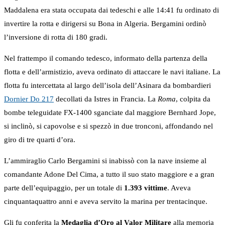
Maddalena era stata occupata dai tedeschi e alle 14:41 fu ordinato di
invertire la rotta e dirigersi su Bona in Algeria. Bergamini ordinò
l’inversione di rotta di 180 gradi.
Nel frattempo il comando tedesco, informato della partenza della
flotta e dell’armistizio, aveva ordinato di attaccare le navi italiane. La
flotta fu intercettata al largo dell’isola dell’Asinara da bombardieri
Dornier Do 217
decollati da Istres in Francia. La
Roma
, colpita da
bombe teleguidate FX-1400 sganciate dal maggiore Bernhard Jope,
si inclinò, si capovolse e si spezzò in due tronconi, affondando nel
giro di tre quarti d’ora.
L’ammiraglio Carlo Bergamini si inabissò con la nave insieme al
comandante Adone Del Cima, a tutto il suo stato maggiore e a gran
parte dell’equipaggio, per un totale di
1.393 vittime
. Aveva
cinquantaquattro anni e aveva servito la marina per trentacinque.
Gli fu conferita la
Medaglia d’Oro al Valor Militare
alla memoria