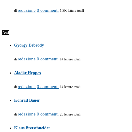
redazione
0 commenti
di
1,3K letture totali
Assi
György Debrödy
redazione
0 commenti
di
14 letture totali
Aladár Heppes
redazione
0 commenti
di
14 letture totali
Konrad Bauer
redazione
0 commenti
di
23 letture totali
Klaus Bretschneider