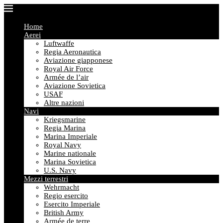
Home
Aerei
Luftwaffe
Regia Aeronautica
Aviazione giapponese
Royal Air Force
Armée de l’air
Aviazione Sovietica
USAF
Altre nazioni
Navi
Kriegsmarine
Regia Marina
Marina Imperiale
Royal Navy
Marine nationale
Marina Sovietica
U.S. Navy
Mezzi terrestri
Wehrmacht
Regio esercito
Esercito Imperiale
British Army
Armée de terre