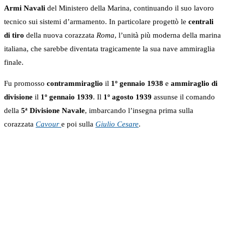
Armi Navali
del Ministero della Marina, continuando il suo lavoro
tecnico sui sistemi d’armamento. In particolare progettò le
centrali
di tiro
della nuova corazzata
Roma
, l’unità più moderna della marina
italiana, che sarebbe diventata tragicamente la sua nave ammiraglia
finale.
Fu promosso
contrammiraglio
il
1º gennaio 1938
e
ammiraglio di
divisione
il
1º gennaio 1939
. Il
1º agosto 1939
assunse il comando
della
5ª Divisione Navale
, imbarcando l’insegna prima sulla
corazzata
Cavour
e poi sulla
Giulio Cesare
.