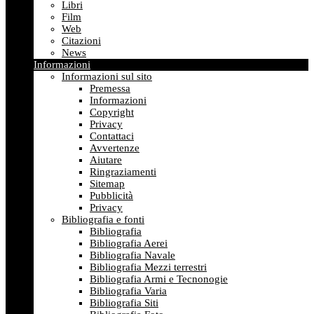
Libri
Film
Web
Citazioni
News
Informazioni
Informazioni sul sito
Premessa
Informazioni
Copyright
Privacy
Contattaci
Avvertenze
Aiutare
Ringraziamenti
Sitemap
Pubblicità
Privacy
Bibliografia e fonti
Bibliografia
Bibliografia Aerei
Bibliografia Navale
Bibliografia Mezzi terrestri
Bibliografia Armi e Tecnonogie
Bibliografia Varia
Bibliografia Siti