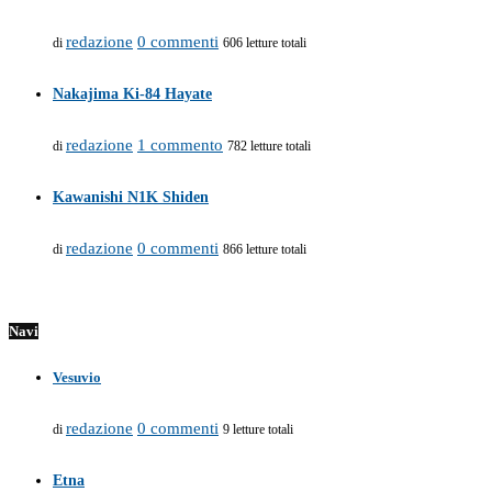
redazione
0 commenti
di
606 letture totali
Nakajima Ki-84 Hayate
redazione
1 commento
di
782 letture totali
Kawanishi N1K Shiden
redazione
0 commenti
di
866 letture totali
Navi
Vesuvio
redazione
0 commenti
di
9 letture totali
Etna