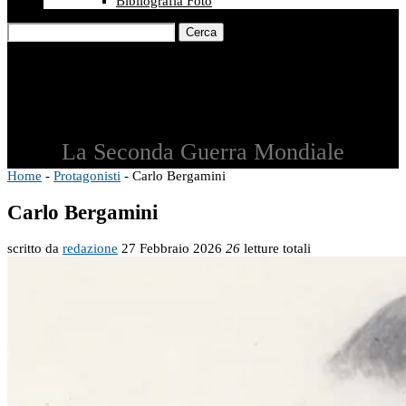
Bibliografia Foto
Cerca
La Seconda Guerra Mondiale
Home
-
Protagonisti
-
Carlo Bergamini
Carlo Bergamini
scritto da
redazione
27 Febbraio 2026
26
letture totali