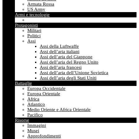
Armata Rossa
US Army
Armi e tecnologie
Protagonisti
Militari
Politici
Assi
Assi della Luftwaffe
Assi dell’aria italiani
Assi dell’aria del Giappone
Assi dell’aria del Regno Unito
Assi dell’aria francesi
Assi dell’aria dell’Unione Sovietica
Assi dell’aria degli Stati Uniti
Battaglie
Europa Occidentale
Europa Orientale
Africa
Atlantico
Medio Oriente e Africa Orientale
Pacifico
Risorse
Immagini
Musei
Approfondimenti