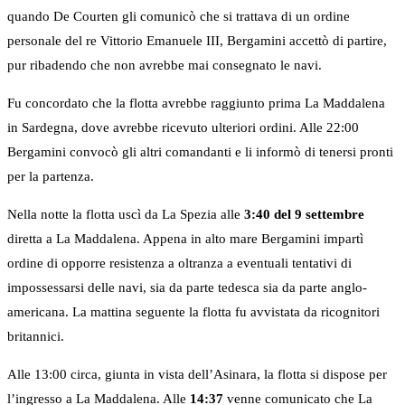
quando De Courten gli comunicò che si trattava di un ordine
personale del re Vittorio Emanuele III, Bergamini accettò di partire,
pur ribadendo che non avrebbe mai consegnato le navi.
Fu concordato che la flotta avrebbe raggiunto prima La Maddalena
in Sardegna, dove avrebbe ricevuto ulteriori ordini. Alle 22:00
Bergamini convocò gli altri comandanti e li informò di tenersi pronti
per la partenza.
Nella notte la flotta uscì da La Spezia alle
3:40 del 9 settembre
diretta a La Maddalena. Appena in alto mare Bergamini impartì
ordine di opporre resistenza a oltranza a eventuali tentativi di
impossessarsi delle navi, sia da parte tedesca sia da parte anglo-
americana. La mattina seguente la flotta fu avvistata da ricognitori
britannici.
Alle 13:00 circa, giunta in vista dell’Asinara, la flotta si dispose per
l’ingresso a La Maddalena. Alle
14:37
venne comunicato che La