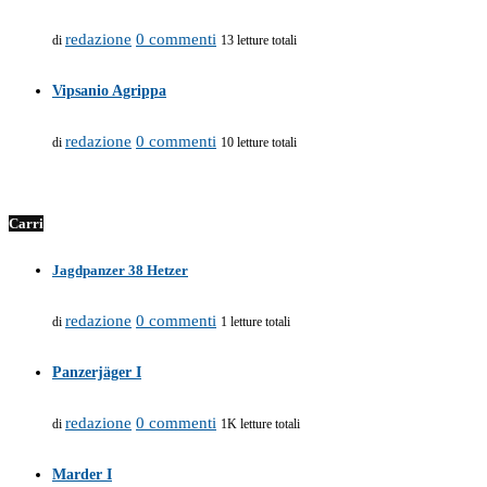
redazione
0 commenti
di
13 letture totali
Vipsanio Agrippa
redazione
0 commenti
di
10 letture totali
Carri
Jagdpanzer 38 Hetzer
redazione
0 commenti
di
1 letture totali
Panzerjäger I
redazione
0 commenti
di
1K letture totali
Marder I