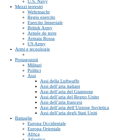
U.S. Navy
Mezzi terrestri
Wehrmacht
Regio esercito
Esercito Imperiale
British Army
Armée de terre
Armata Rossa
US Army
Armi e tecnologie
Protagonisti
Militari
Politici
Assi
Assi della Luftwaffe
Assi dell’aria italiani
Assi dell’aria del Giappone
Assi dell’aria del Regno Unito
Assi dell’aria francesi
Assi dell’aria dell’Unione Sovietica
Assi dell’aria degli Stati Uniti
Battaglie
Europa Occidentale
Europa Orientale
Africa
Atlantico