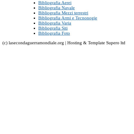
Bibliografia Aerei
Bibliografia Navale
Bibliografia Mezzi terrestri
Bibliografia Armi e Tecnonogie
Bibliografia Varia
Bibliografia Siti
Bibliografia Foto
(c) lasecondaguerramondiale.org | Hosting & Template Supero ltd