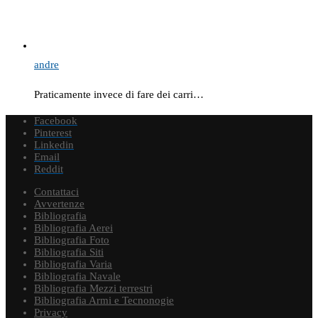
andre
Praticamente invece di fare dei carri…
Facebook
Pinterest
Linkedin
Email
Reddit
Contattaci
Avvertenze
Bibliografia
Bibliografia Aerei
Bibliografia Foto
Bibliografia Siti
Bibliografia Varia
Bibliografia Navale
Bibliografia Mezzi terrestri
Bibliografia Armi e Tecnonogie
Privacy