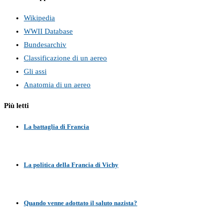
Wikipedia
WWII Database
Bundesarchiv
Classificazione di un aereo
Gli assi
Anatomia di un aereo
Più letti
La battaglia di Francia
La politica della Francia di Vichy
Quando venne adottato il saluto nazista?