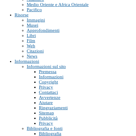
Medio Oriente e Africa Orientale
Pacifico
Risorse
Immagini
Musei
Approfondimenti
Libri
Film
Web
Citazioni
News
Informazioni
Informazioni sul sito
Premessa
Informazioni
Copyright
Privacy
Contattaci
Avvertenze
Aiutare
Ringraziamenti
Sitemap
Pubblicità
Privacy
Bibliografia e fonti
Bibliografia