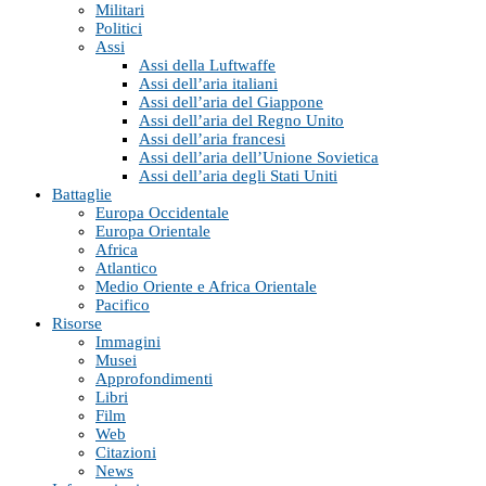
Militari
Politici
Assi
Assi della Luftwaffe
Assi dell’aria italiani
Assi dell’aria del Giappone
Assi dell’aria del Regno Unito
Assi dell’aria francesi
Assi dell’aria dell’Unione Sovietica
Assi dell’aria degli Stati Uniti
Battaglie
Europa Occidentale
Europa Orientale
Africa
Atlantico
Medio Oriente e Africa Orientale
Pacifico
Risorse
Immagini
Musei
Approfondimenti
Libri
Film
Web
Citazioni
News