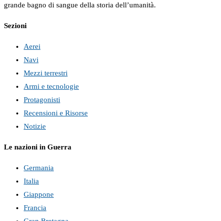
grande bagno di sangue della storia dell’umanità.
Sezioni
Aerei
Navi
Mezzi terrestri
Armi e tecnologie
Protagonisti
Recensioni e Risorse
Notizie
Le nazioni in Guerra
Germania
Italia
Giappone
Francia
Gran Bretagna