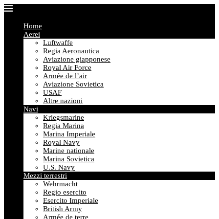
Home
Aerei
Luftwaffe
Regia Aeronautica
Aviazione giapponese
Royal Air Force
Armée de l’air
Aviazione Sovietica
USAF
Altre nazioni
Navi
Kriegsmarine
Regia Marina
Marina Imperiale
Royal Navy
Marine nationale
Marina Sovietica
U.S. Navy
Mezzi terrestri
Wehrmacht
Regio esercito
Esercito Imperiale
British Army
Armée de terre