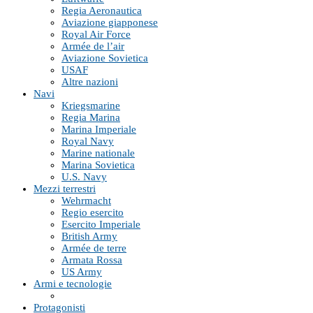
Regia Aeronautica
Aviazione giapponese
Royal Air Force
Armée de l’air
Aviazione Sovietica
USAF
Altre nazioni
Navi
Kriegsmarine
Regia Marina
Marina Imperiale
Royal Navy
Marine nationale
Marina Sovietica
U.S. Navy
Mezzi terrestri
Wehrmacht
Regio esercito
Esercito Imperiale
British Army
Armée de terre
Armata Rossa
US Army
Armi e tecnologie
Protagonisti