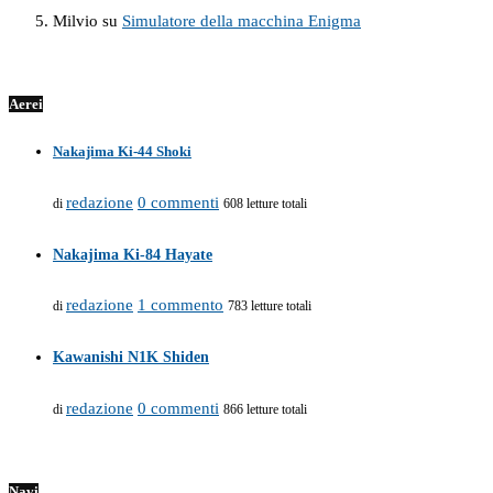
Milvio
su
Simulatore della macchina Enigma
Aerei
Nakajima Ki-44 Shoki
redazione
0 commenti
di
608 letture totali
Nakajima Ki-84 Hayate
redazione
1 commento
di
783 letture totali
Kawanishi N1K Shiden
redazione
0 commenti
di
866 letture totali
Navi