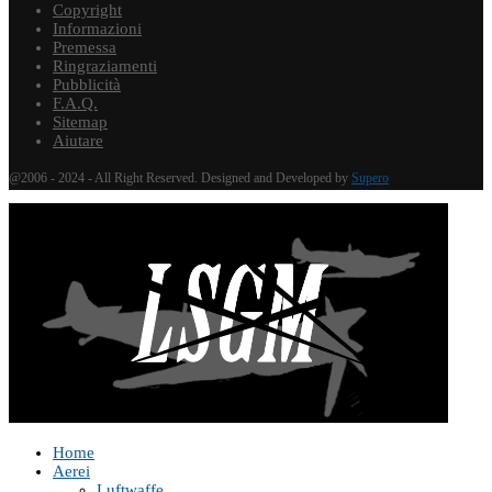
Copyright
Informazioni
Premessa
Ringraziamenti
Pubblicità
F.A.Q.
Sitemap
Aiutare
@2006 - 2024 - All Right Reserved. Designed and Developed by
Supero
Home
Aerei
Luftwaffe