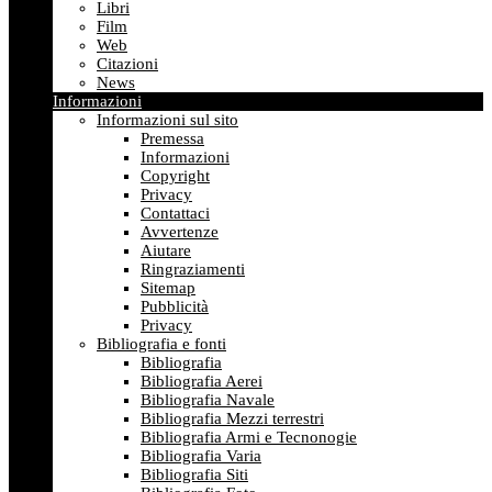
Libri
Film
Web
Citazioni
News
Informazioni
Informazioni sul sito
Premessa
Informazioni
Copyright
Privacy
Contattaci
Avvertenze
Aiutare
Ringraziamenti
Sitemap
Pubblicità
Privacy
Bibliografia e fonti
Bibliografia
Bibliografia Aerei
Bibliografia Navale
Bibliografia Mezzi terrestri
Bibliografia Armi e Tecnonogie
Bibliografia Varia
Bibliografia Siti