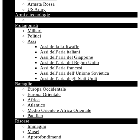
Armata Rossa
US Army
Armi e tecnologie
Protagonisti
Militari
Politici
Assi
Assi della Luftwaffe
Assi dell’aria italiani
Assi dell’aria del Giappone
Assi dell’aria del Regno Unito
Assi dell’aria francesi
Assi dell’aria dell’Unione Sovietica
Assi dell’aria degli Stati Uniti
Battaglie
Europa Occidentale
Europa Orientale
Africa
Atlantico
Medio Oriente e Africa Orientale
Pacifico
Risorse
Immagini
Musei
Approfondimenti