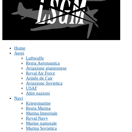
Home
Aerei
Luftwaffe
Regia Aeronautica
Aviazione giapponese
Royal Air Force
Armée de l’air
Aviazione Sovietica
USAF
Altre nazioni
Navi
Kriegsmarine
Regia Marina
Marina Imperiale
Royal Navy
Marine nationale
Marina Sovietica