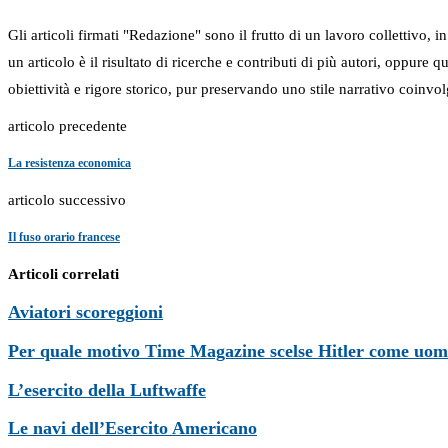
Gli articoli firmati "Redazione" sono il frutto di un lavoro collettivo, 
un articolo è il risultato di ricerche e contributi di più autori, oppure
obiettività e rigore storico, pur preservando uno stile narrativo coinvol
articolo precedente
La resistenza economica
articolo successivo
Il fuso orario francese
Articoli correlati
Aviatori scoreggioni
Per quale motivo Time Magazine scelse Hitler come uom
L’esercito della Luftwaffe
Le navi dell’Esercito Americano