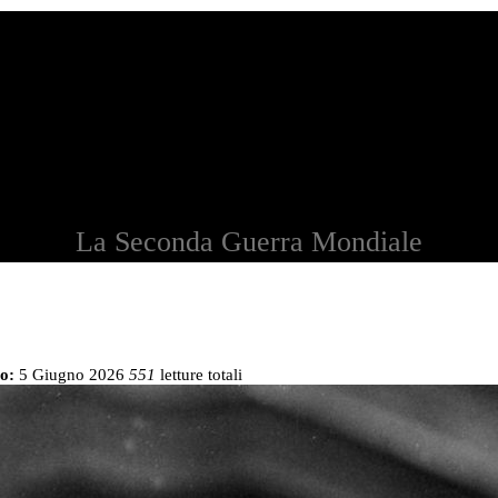
La Seconda Guerra Mondiale
o:
5 Giugno 2026
551
letture totali