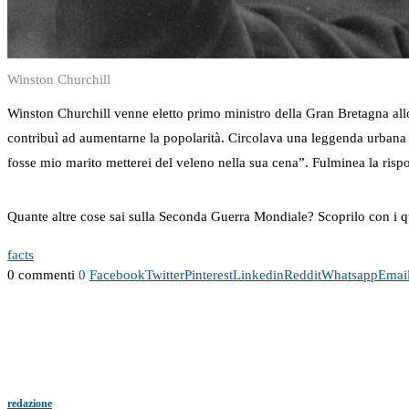
Winston Churchill
Winston Churchill venne eletto primo ministro della Gran Bretagna allo
contribuì ad aumentarne la popolarità. Circolava una leggenda urbana c
fosse mio marito metterei del veleno nella sua cena”. Fulminea la rispo
Quante altre cose sai sulla Seconda Guerra Mondiale? Scoprilo con i q
facts
0 commenti
0
Facebook
Twitter
Pinterest
Linkedin
Reddit
Whatsapp
Emai
redazione