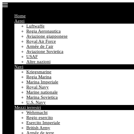
Home
Aerei
Luftwaffe
Regia Aeronautica
Aviazione giapponese
Royal Air Force
Armée de l’air
Aviazione Sovietica
USAF
Altre nazioni
Navi
Kriegsmarine
Regia Marina
Marina Imperiale
Royal Navy
Marine nationale
Marina Sovietica
U.S. Navy
Mezzi terrestri
Wehrmacht
Regio esercito
Esercito Imperiale
British Army
Armée de terre