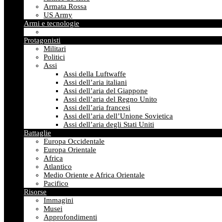
Armata Rossa
US Army
Armi e tecnologie
Protagonisti
Militari
Politici
Assi
Assi della Luftwaffe
Assi dell’aria italiani
Assi dell’aria del Giappone
Assi dell’aria del Regno Unito
Assi dell’aria francesi
Assi dell’aria dell’Unione Sovietica
Assi dell’aria degli Stati Uniti
Battaglie
Europa Occidentale
Europa Orientale
Africa
Atlantico
Medio Oriente e Africa Orientale
Pacifico
Risorse
Immagini
Musei
Approfondimenti