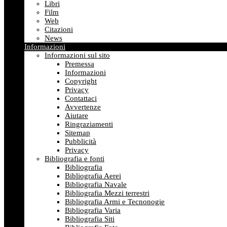
Libri
Film
Web
Citazioni
News
Informazioni
Informazioni sul sito
Premessa
Informazioni
Copyright
Privacy
Contattaci
Avvertenze
Aiutare
Ringraziamenti
Sitemap
Pubblicità
Privacy
Bibliografia e fonti
Bibliografia
Bibliografia Aerei
Bibliografia Navale
Bibliografia Mezzi terrestri
Bibliografia Armi e Tecnonogie
Bibliografia Varia
Bibliografia Siti