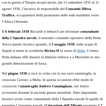
con la guerra d’Etiopia ricoprì anche, dal 15 settembre 1935 al 31
agosto 1936, l’incarico di responsabile del
Comando Difesa
Traffico
, occupandosi della protezione delle rotte marittime verso
l’Africa Orientale.
Il
6 febbraio 1938
Riccardi si imbarcò per diventare
comandante
della I Squadra navale
, il massimo comando operativo della flotta.
Aveva questo incarico quando, il
5 maggio 1938
, nelle acque di
Napoli si tenne la cosiddetta
Rivista H
in onore di
Hitler
. L’intera
flotta italiana sfilò dinanzi al dittatore tedesco e a Mussolini in una
grande dimostrazione di forza.
Nel
giugno 1938
si recò in visita con la sua nave ammiraglia, la
corazzata
Cavour
, a Malta. In questa occasione ebbe modo di
conoscere l’
ammiraglio Andrew Cunningham
, suo futuro
avversario durante la seconda guerra mondiale. Altro importante
incarico avuto come comandante della I Squadra navale fu quello di
garantire l’appoggio navale all’
invasione dell’Albania
avvenuta il
7