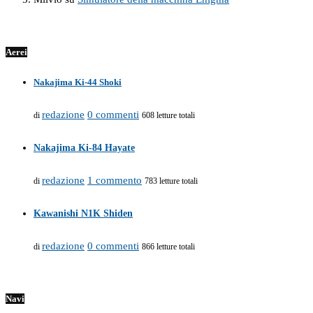
Aerei
Nakajima Ki-44 Shoki
redazione
0 commenti
di
608 letture totali
Nakajima Ki-84 Hayate
redazione
1 commento
di
783 letture totali
Kawanishi N1K Shiden
redazione
0 commenti
di
866 letture totali
Navi