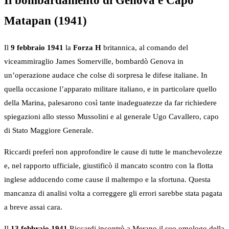
Il bombardamento di Genova e Capo
Matapan (1941)
Il
9 febbraio 1941
la
Forza H
britannica, al comando del
viceammiraglio James Somerville, bombardò Genova in
un’operazione audace che colse di sorpresa le difese italiane. In
quella occasione l’apparato militare italiano, e in particolare quello
della Marina, palesarono così tante inadeguatezze da far richiedere
spiegazioni allo stesso Mussolini e al generale Ugo Cavallero, capo
di Stato Maggiore Generale.
Riccardi preferì non approfondire le cause di tutte le manchevolezze
e, nel rapporto ufficiale, giustificò il mancato scontro con la flotta
inglese adducendo come cause il maltempo e la sfortuna. Questa
mancanza di analisi volta a correggere gli errori sarebbe stata pagata
a breve assai cara.
Il
13 febbraio 1941
Riccardi incontrò a Merano il suo omologo della