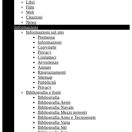
Libri
Film
Web
Citazioni
News
Informazioni
Informazioni sul sito
Premessa
Informazioni
Copyright
Privacy
Contattaci
Avvertenze
Aiutare
Ringraziamenti
Sitemap
Pubblicità
Privacy
Bibliografia e fonti
Bibliografia
Bibliografia Aerei
Bibliografia Navale
Bibliografia Mezzi terrestri
Bibliografia Armi e Tecnonogie
Bibliografia Varia
Bibliografia Siti