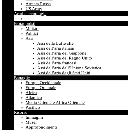
Armata Rossa
US Army
Armi e tecnologie
Protagonisti
Militari
Politici
Assi
Assi della Luftwaffe
Assi dell’aria italiani
Assi dell’aria del Giappone
Assi dell’aria del Regno Unito
Assi dell’aria francesi
Assi dell’aria dell’Unione Sovietica
Assi dell’aria degli Stati Uniti
Battaglie
Europa Occidentale
Europa Orientale
Africa
Atlantico
Medio Oriente e Africa Orientale
Pacifico
Risorse
Immagini
Musei
Approfondimenti