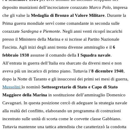
deposito munizioni dell’incrociatore corazzato
Marco Polo
, impresa
che gli valse la
Medaglia di Bronzo al Valore Militare
. Durante la
Prima guerra mondiale servì come comandante in seconda sulle
corazzate
Sardegna
e
Piemonte
. Negli anni venti ricoprì incarichi
presso il Ministero della Marina e si iscrisse al Partito Nazionale
Fascista. Agli inizi degli anni trenta divenne ammiraglio e il
6
febbraio 1938
assunse il comando della
I Squadra navale
.
All’entrata in guerra dell’Italia era sbarcato da diversi mesi e non
aveva più un incarico di primo piano. Tuttavia l’
8 dicembre 1940
,
dopo la Notte di Taranto e gli insuccessi dei primi sei mesi di guerra,
Mussolini
lo nominò
Sottosegretario di Stato e Capo di Stato
Maggiore della Marina
in sostituzione dell’ammiraglio Domenico
Cavagnari. In questa posizione cercò di adeguare la strategia navale
alla realtà del conflitto, elaborando un programma di costruzioni
incentrato sulle unità di scorta come le corvette classe Gabbiano.
Tuttavia mantenne una tattica attendista che caratterizzò la condotta