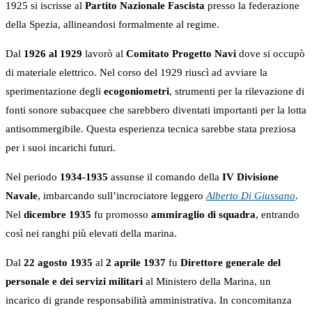
1925 si iscrisse al
Partito Nazionale Fascista
presso la federazione
della Spezia, allineandosi formalmente al regime.
Dal
1926 al 1929
lavorò al
Comitato Progetto Navi
dove si occupò
di materiale elettrico. Nel corso del 1929 riuscì ad avviare la
sperimentazione degli
ecogoniometri
, strumenti per la rilevazione di
fonti sonore subacquee che sarebbero diventati importanti per la lotta
antisommergibile. Questa esperienza tecnica sarebbe stata preziosa
per i suoi incarichi futuri.
Nel periodo
1934-1935
assunse il comando della
IV Divisione
Navale
, imbarcando sull’incrociatore leggero
Alberto Di Giussano
.
Nel
dicembre 1935
fu promosso
ammiraglio di squadra
, entrando
così nei ranghi più elevati della marina.
Dal
22 agosto 1935
al
2 aprile 1937
fu
Direttore generale del
personale e dei servizi militari
al Ministero della Marina, un
incarico di grande responsabilità amministrativa. In concomitanza