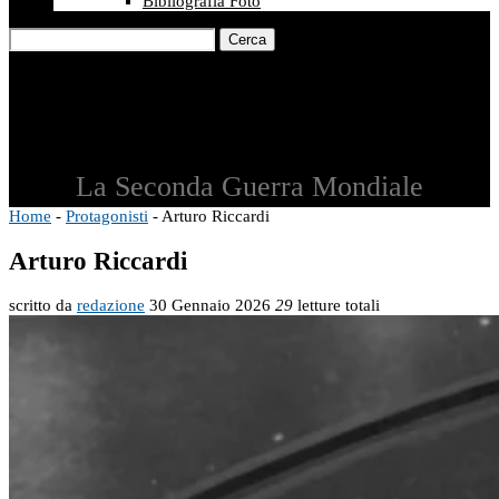
Bibliografia Foto
Cerca
La Seconda Guerra Mondiale
Home
-
Protagonisti
-
Arturo Riccardi
Arturo Riccardi
scritto da
redazione
30 Gennaio 2026
29
letture totali