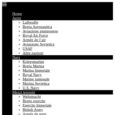
Home
Aerei
Luftwaffe
Regia Aeronautica
Aviazione giapponese
Royal Air Force
Armée de l’air
Aviazione Sovietica
USAF
Altre nazioni
Navi
Kriegsmarine
Regia Marina
Marina Imperiale
Royal Navy
Marine nationale
Marina Sovietica
U.S. Navy
Mezzi terrestri
Wehrmacht
Regio esercito
Esercito Imperiale
British Army
Armée de terre