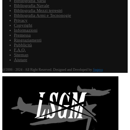
Bibliografia Varia
Bibliografia Navale
Bibliografia Mezzi terrestri
Bibliografia Armi e Tecnonogie
Privacy
Copyright
Informazioni
Premessa
Ringraziamenti
Pubblicità
F.A.Q.
Sitemap
Aiutare
@2006 - 2024 - All Right Reserved. Designed and Developed by
Supero