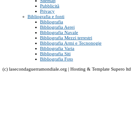
Sitemap
Pubblicità
Privacy
Bibliografia e fonti
Bibliografia
Bibliografia Aerei
Bibliografia Navale
Bibliografia Mezzi terrestri
Bibliografia Armi e Tecnonogie
Bibliografia Varia
Bibliografia Siti
Bibliografia Foto
(c) lasecondaguerramondiale.org | Hosting & Template Supero ltd