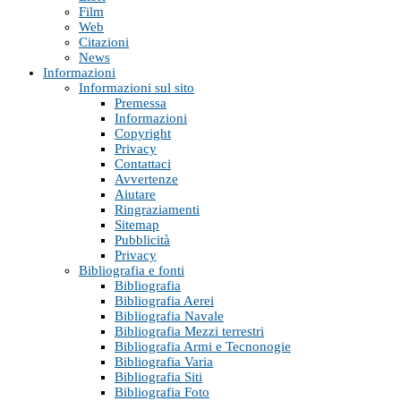
Film
Web
Citazioni
News
Informazioni
Informazioni sul sito
Premessa
Informazioni
Copyright
Privacy
Contattaci
Avvertenze
Aiutare
Ringraziamenti
Sitemap
Pubblicità
Privacy
Bibliografia e fonti
Bibliografia
Bibliografia Aerei
Bibliografia Navale
Bibliografia Mezzi terrestri
Bibliografia Armi e Tecnonogie
Bibliografia Varia
Bibliografia Siti
Bibliografia Foto