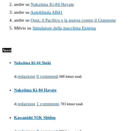
andre
su
Nakajima Ki-84 Hayate
andre
su
Autoblinda AB41
andre
su
Quiz: il Pacifico e la guerra contro il Giappone
Milvio
su
Simulatore della macchina Enigma
Aerei
Nakajima Ki-44 Shoki
redazione
0 commenti
di
608 letture totali
Nakajima Ki-84 Hayate
redazione
1 commento
di
783 letture totali
Kawanishi N1K Shiden