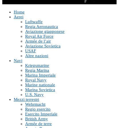
Home
Aerei
Luftwaffe
Regia Aeronautica
Aviazione giapponese
Royal Air Force
Armée de l’air
Aviazione Sovietica
USAF
Altre nazioni
Navi
Kriegsmarine
Regia Marina
Marina Imperiale
Royal Navy
Marine nationale
Marina Sovietica
U.S. Navy
Mezzi terrestri
Wehrmacht
Regio esercito
Esercito Imperiale
British Army
Armée de terre