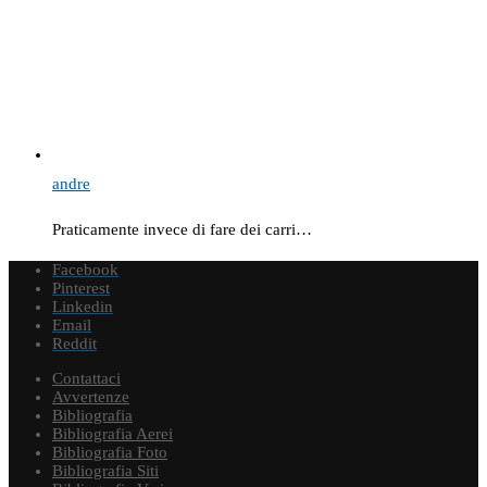
andre
Praticamente invece di fare dei carri…
Facebook
Pinterest
Linkedin
Email
Reddit
Contattaci
Avvertenze
Bibliografia
Bibliografia Aerei
Bibliografia Foto
Bibliografia Siti