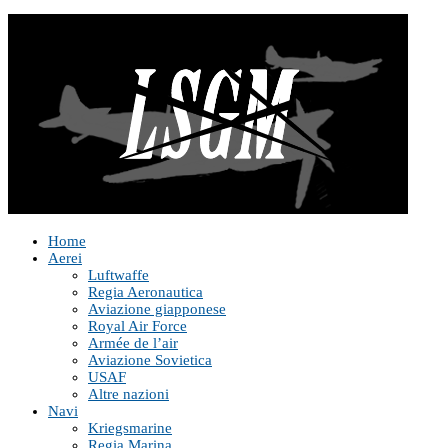
Home
Aerei
Luftwaffe
Regia Aeronautica
Aviazione giapponese
Royal Air Force
Armée de l’air
Aviazione Sovietica
USAF
Altre nazioni
Navi
Kriegsmarine
Regia Marina