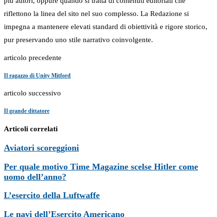
più autori, oppure quando si tratta di contenuti editoriali che
riflettono la linea del sito nel suo complesso. La Redazione si
impegna a mantenere elevati standard di obiettività e rigore storico,
pur preservando uno stile narrativo coinvolgente.
articolo precedente
Il ragazzo di Unity Mitford
articolo successivo
Il grande dittatore
Articoli correlati
Aviatori scoreggioni
Per quale motivo Time Magazine scelse Hitler come
uomo dell’anno?
L’esercito della Luftwaffe
Le navi dell’Esercito Americano