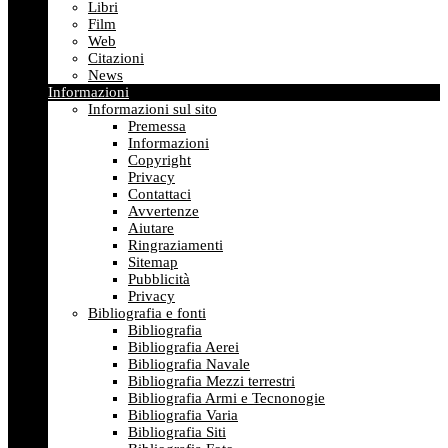
Libri
Film
Web
Citazioni
News
Informazioni
Informazioni sul sito
Premessa
Informazioni
Copyright
Privacy
Contattaci
Avvertenze
Aiutare
Ringraziamenti
Sitemap
Pubblicità
Privacy
Bibliografia e fonti
Bibliografia
Bibliografia Aerei
Bibliografia Navale
Bibliografia Mezzi terrestri
Bibliografia Armi e Tecnonogie
Bibliografia Varia
Bibliografia Siti