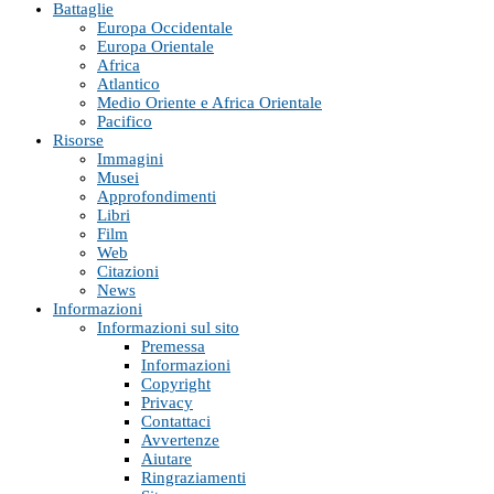
Battaglie
Europa Occidentale
Europa Orientale
Africa
Atlantico
Medio Oriente e Africa Orientale
Pacifico
Risorse
Immagini
Musei
Approfondimenti
Libri
Film
Web
Citazioni
News
Informazioni
Informazioni sul sito
Premessa
Informazioni
Copyright
Privacy
Contattaci
Avvertenze
Aiutare
Ringraziamenti