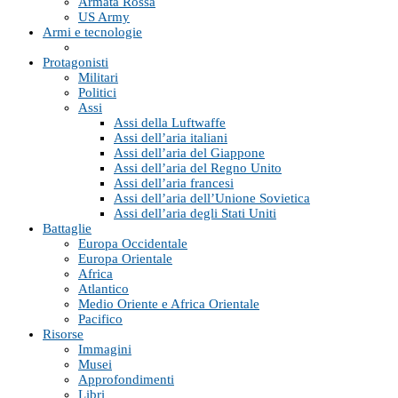
Armata Rossa
US Army
Armi e tecnologie
Protagonisti
Militari
Politici
Assi
Assi della Luftwaffe
Assi dell’aria italiani
Assi dell’aria del Giappone
Assi dell’aria del Regno Unito
Assi dell’aria francesi
Assi dell’aria dell’Unione Sovietica
Assi dell’aria degli Stati Uniti
Battaglie
Europa Occidentale
Europa Orientale
Africa
Atlantico
Medio Oriente e Africa Orientale
Pacifico
Risorse
Immagini
Musei
Approfondimenti
Libri