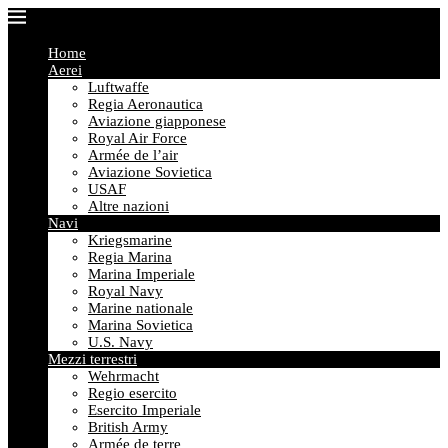
Home
Aerei
Luftwaffe
Regia Aeronautica
Aviazione giapponese
Royal Air Force
Armée de l’air
Aviazione Sovietica
USAF
Altre nazioni
Navi
Kriegsmarine
Regia Marina
Marina Imperiale
Royal Navy
Marine nationale
Marina Sovietica
U.S. Navy
Mezzi terrestri
Wehrmacht
Regio esercito
Esercito Imperiale
British Army
Armée de terre