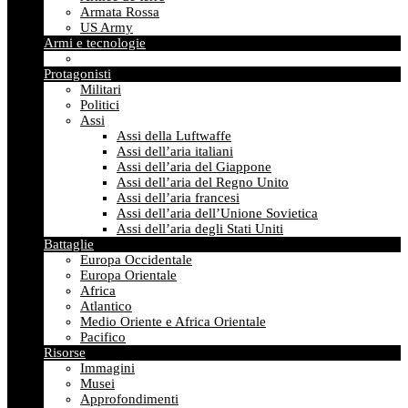
Armata Rossa
US Army
Armi e tecnologie
Protagonisti
Militari
Politici
Assi
Assi della Luftwaffe
Assi dell’aria italiani
Assi dell’aria del Giappone
Assi dell’aria del Regno Unito
Assi dell’aria francesi
Assi dell’aria dell’Unione Sovietica
Assi dell’aria degli Stati Uniti
Battaglie
Europa Occidentale
Europa Orientale
Africa
Atlantico
Medio Oriente e Africa Orientale
Pacifico
Risorse
Immagini
Musei
Approfondimenti