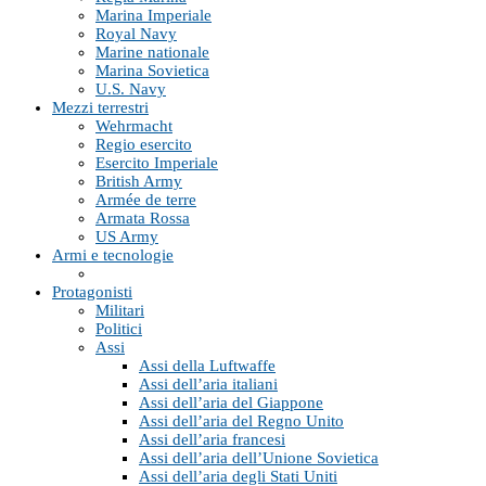
Marina Imperiale
Royal Navy
Marine nationale
Marina Sovietica
U.S. Navy
Mezzi terrestri
Wehrmacht
Regio esercito
Esercito Imperiale
British Army
Armée de terre
Armata Rossa
US Army
Armi e tecnologie
Protagonisti
Militari
Politici
Assi
Assi della Luftwaffe
Assi dell’aria italiani
Assi dell’aria del Giappone
Assi dell’aria del Regno Unito
Assi dell’aria francesi
Assi dell’aria dell’Unione Sovietica
Assi dell’aria degli Stati Uniti