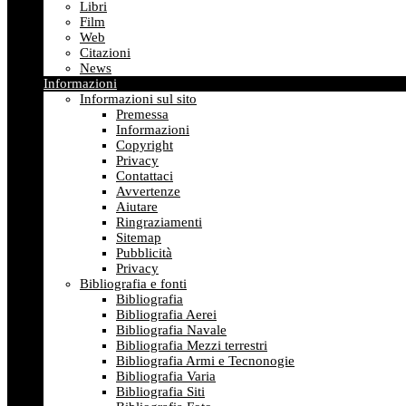
Libri
Film
Web
Citazioni
News
Informazioni
Informazioni sul sito
Premessa
Informazioni
Copyright
Privacy
Contattaci
Avvertenze
Aiutare
Ringraziamenti
Sitemap
Pubblicità
Privacy
Bibliografia e fonti
Bibliografia
Bibliografia Aerei
Bibliografia Navale
Bibliografia Mezzi terrestri
Bibliografia Armi e Tecnonogie
Bibliografia Varia
Bibliografia Siti