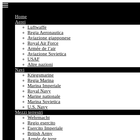
Home
Aerei
Luftwaffe
Regia Aeronautica
Aviazione giapponese
Royal Air Force
Armée de l’air
Aviazione Sovietica
USAF
Altre nazioni
Navi
Kriegsmarine
Regia Marina
Marina Imperiale
Royal Navy
Marine nationale
Marina Sovietica
U.S. Navy
Mezzi terrestri
Wehrmacht
Regio esercito
Esercito Imperiale
British Army
Armée de terre