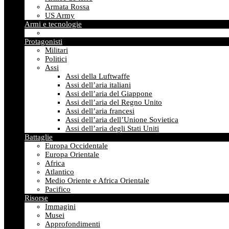
Armata Rossa
US Army
Armi e tecnologie
Protagonisti
Militari
Politici
Assi
Assi della Luftwaffe
Assi dell’aria italiani
Assi dell’aria del Giappone
Assi dell’aria del Regno Unito
Assi dell’aria francesi
Assi dell’aria dell’Unione Sovietica
Assi dell’aria degli Stati Uniti
Battaglie
Europa Occidentale
Europa Orientale
Africa
Atlantico
Medio Oriente e Africa Orientale
Pacifico
Risorse
Immagini
Musei
Approfondimenti