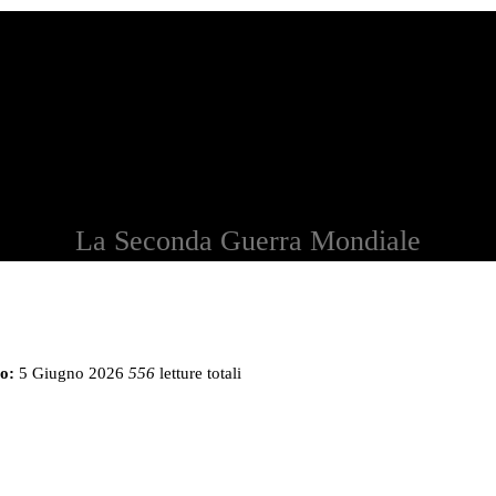
La Seconda Guerra Mondiale
o:
5 Giugno 2026
556
letture totali