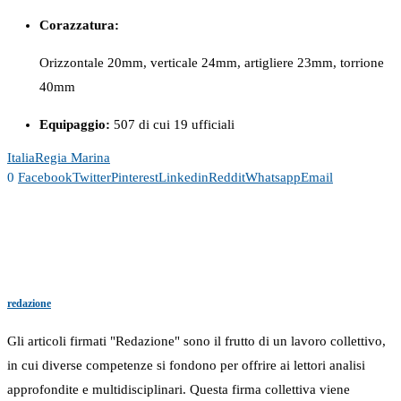
Corazzatura:
Orizzontale 20mm, verticale 24mm, artigliere 23mm, torrione
40mm
Equipaggio:
507 di cui 19 ufficiali
Italia
Regia Marina
0
Facebook
Twitter
Pinterest
Linkedin
Reddit
Whatsapp
Email
redazione
Gli articoli firmati "Redazione" sono il frutto di un lavoro collettivo,
in cui diverse competenze si fondono per offrire ai lettori analisi
approfondite e multidisciplinari. Questa firma collettiva viene