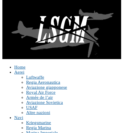
Home
Aerei
Luftwaffe
Regia Aeronautica
Aviazione giapponese
Royal Air Force
Armée de l’air
Aviazione Sovietica
USAF
Altre nazioni
Navi
Kriegsmarine
Regia Marina
Marina Imperiale