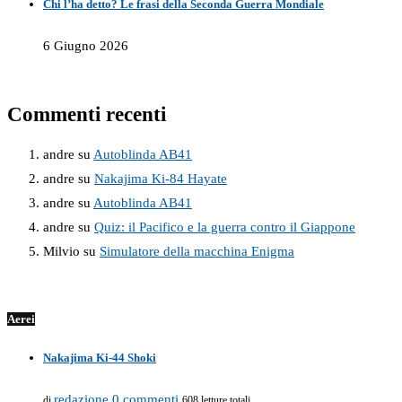
Chi l’ha detto? Le frasi della Seconda Guerra Mondiale
6 Giugno 2026
Commenti recenti
andre
su
Autoblinda AB41
andre
su
Nakajima Ki-84 Hayate
andre
su
Autoblinda AB41
andre
su
Quiz: il Pacifico e la guerra contro il Giappone
Milvio
su
Simulatore della macchina Enigma
Aerei
Nakajima Ki-44 Shoki
redazione
0 commenti
di
608 letture totali