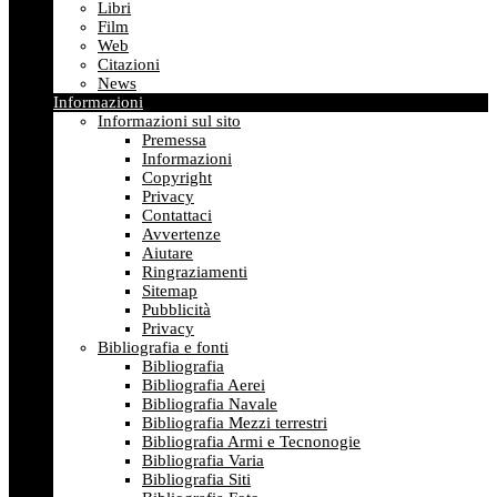
Libri
Film
Web
Citazioni
News
Informazioni
Informazioni sul sito
Premessa
Informazioni
Copyright
Privacy
Contattaci
Avvertenze
Aiutare
Ringraziamenti
Sitemap
Pubblicità
Privacy
Bibliografia e fonti
Bibliografia
Bibliografia Aerei
Bibliografia Navale
Bibliografia Mezzi terrestri
Bibliografia Armi e Tecnonogie
Bibliografia Varia
Bibliografia Siti