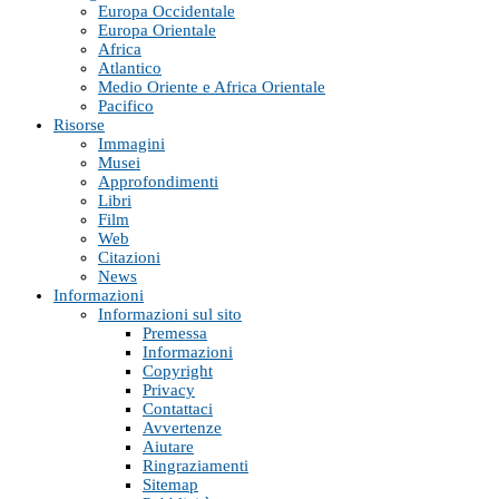
Europa Occidentale
Europa Orientale
Africa
Atlantico
Medio Oriente e Africa Orientale
Pacifico
Risorse
Immagini
Musei
Approfondimenti
Libri
Film
Web
Citazioni
News
Informazioni
Informazioni sul sito
Premessa
Informazioni
Copyright
Privacy
Contattaci
Avvertenze
Aiutare
Ringraziamenti
Sitemap