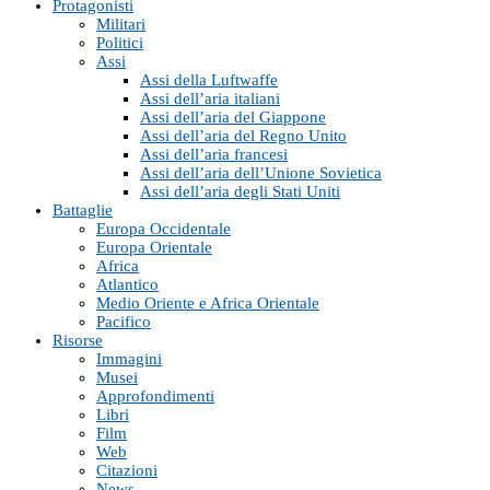
Protagonisti
Militari
Politici
Assi
Assi della Luftwaffe
Assi dell’aria italiani
Assi dell’aria del Giappone
Assi dell’aria del Regno Unito
Assi dell’aria francesi
Assi dell’aria dell’Unione Sovietica
Assi dell’aria degli Stati Uniti
Battaglie
Europa Occidentale
Europa Orientale
Africa
Atlantico
Medio Oriente e Africa Orientale
Pacifico
Risorse
Immagini
Musei
Approfondimenti
Libri
Film
Web
Citazioni
News