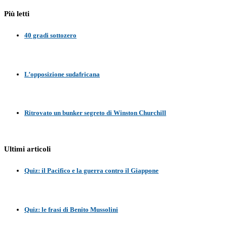
Più letti
40 gradi sottozero
L’opposizione sudafricana
Ritrovato un bunker segreto di Winston Churchill
Ultimi articoli
Quiz: il Pacifico e la guerra contro il Giappone
Quiz: le frasi di Benito Mussolini