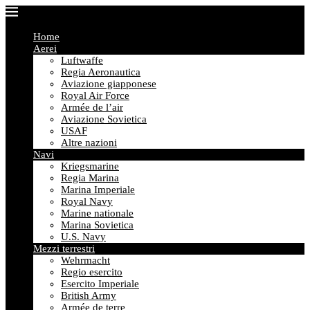
Home
Aerei
Luftwaffe
Regia Aeronautica
Aviazione giapponese
Royal Air Force
Armée de l’air
Aviazione Sovietica
USAF
Altre nazioni
Navi
Kriegsmarine
Regia Marina
Marina Imperiale
Royal Navy
Marine nationale
Marina Sovietica
U.S. Navy
Mezzi terrestri
Wehrmacht
Regio esercito
Esercito Imperiale
British Army
Armée de terre