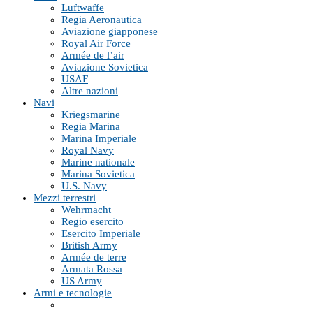
Luftwaffe
Regia Aeronautica
Aviazione giapponese
Royal Air Force
Armée de l’air
Aviazione Sovietica
USAF
Altre nazioni
Navi
Kriegsmarine
Regia Marina
Marina Imperiale
Royal Navy
Marine nationale
Marina Sovietica
U.S. Navy
Mezzi terrestri
Wehrmacht
Regio esercito
Esercito Imperiale
British Army
Armée de terre
Armata Rossa
US Army
Armi e tecnologie