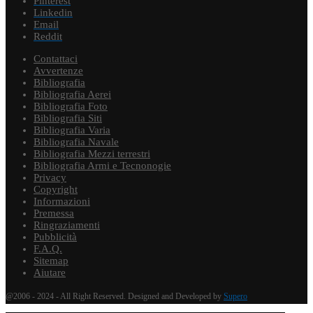
Pinterest
Linkedin
Email
Reddit
Contattaci
Avvertenze
Bibliografia
Bibliografia Aerei
Bibliografia Foto
Bibliografia Siti
Bibliografia Varia
Bibliografia Navale
Bibliografia Mezzi terrestri
Bibliografia Armi e Tecnonogie
Privacy
Copyright
Informazioni
Premessa
Ringraziamenti
Pubblicità
F.A.Q.
Sitemap
Aiutare
@2006 - 2024 - All Right Reserved. Designed and Developed by
Supero