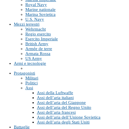
Royal Navy
Marine nationale
Marina Sovietica
U.S. Navy
Mezzi terrestri
Wehrmacht
Regio esercito
Esercito Imperiale
British Army
Armée de terre
Armata Rossa
US Army
Armi e tecnologie
Protagonisti
Militari
Politici
Assi
Assi della Luftwaffe
Assi dell’aria italiani
Assi dell’aria del Giappone
Assi dell’aria del Regno Unito
Assi dell’aria francesi
Assi dell’aria dell’Unione Sovietica
Assi dell’aria degli Stati Uniti
Battaglie