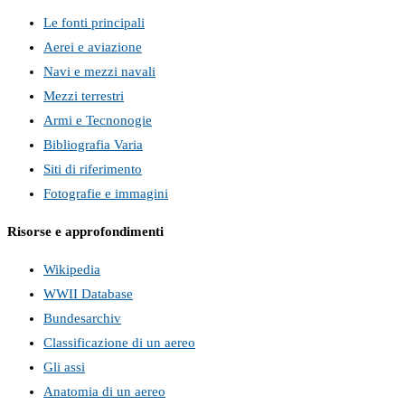
Le fonti principali
Aerei e aviazione
Navi e mezzi navali
Mezzi terrestri
Armi e Tecnonogie
Bibliografia Varia
Siti di riferimento
Fotografie e immagini
Risorse e approfondimenti
Wikipedia
WWII Database
Bundesarchiv
Classificazione di un aereo
Gli assi
Anatomia di un aereo