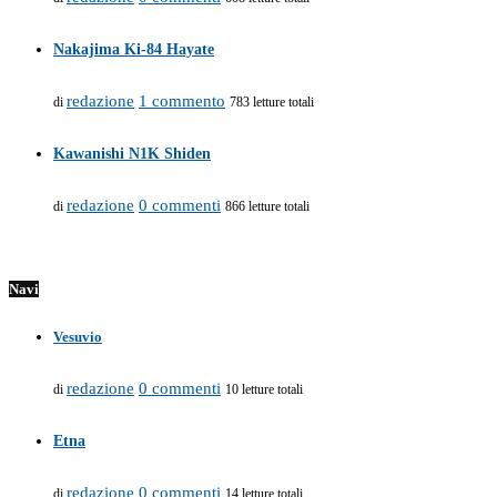
Nakajima Ki-84 Hayate
redazione
1 commento
di
783 letture totali
Kawanishi N1K Shiden
redazione
0 commenti
di
866 letture totali
Navi
Vesuvio
redazione
0 commenti
di
10 letture totali
Etna
redazione
0 commenti
di
14 letture totali