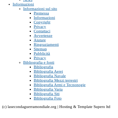
Informazioni
Informazioni sul sito
Premessa
Informazioni
Copyright
Privacy
Contattaci
Avvertenze
Aiutare
Ringraziamenti
Sitemap
Pubblicità
Privacy
Bibliografia e fonti
Bibliografia
Bibliografia Aerei
Bibliografia Navale
Bibliografia Mezzi terrestri
Bibliografia Armi e Tecnonogie
Bibliografia Varia
Bibliografia Siti
Bibliografia Foto
(c) lasecondaguerramondiale.org | Hosting & Template Supero ltd