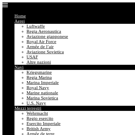
Home
Aerei
Luftwaffe
Regia Aeronautica
Aviazione giapponese
Royal Air Force
Armée de l’air
Aviazione Sovietica
USAF
Altre nazioni
Navi
Kriegsmarine
Regia Marina
Marina Imperiale
Royal Navy
Marine nationale
Marina Sovietica
U.S. Navy
Mezzi terrestri
Wehrmacht
Regio esercito
Esercito Imperiale
British Army
Armée de terre