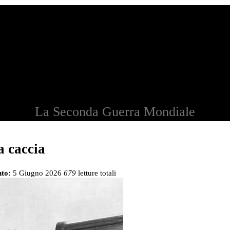
La Seconda Guerra Mondiale
a caccia
to:
5 Giugno 2026
679
letture totali