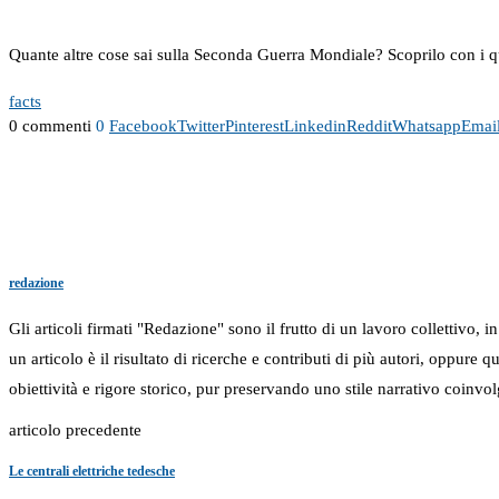
Quante altre cose sai sulla Seconda Guerra Mondiale? Scoprilo con i q
facts
0 commenti
0
Facebook
Twitter
Pinterest
Linkedin
Reddit
Whatsapp
Emai
redazione
Gli articoli firmati "Redazione" sono il frutto di un lavoro collettivo, 
un articolo è il risultato di ricerche e contributi di più autori, oppure
obiettività e rigore storico, pur preservando uno stile narrativo coinvol
articolo precedente
Le centrali elettriche tedesche