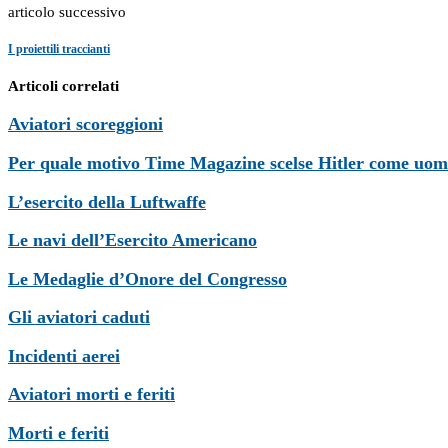
articolo successivo
I proiettili traccianti
Articoli correlati
Aviatori scoreggioni
Per quale motivo Time Magazine scelse Hitler come uom
L’esercito della Luftwaffe
Le navi dell’Esercito Americano
Le Medaglie d’Onore del Congresso
Gli aviatori caduti
Incidenti aerei
Aviatori morti e feriti
Morti e feriti