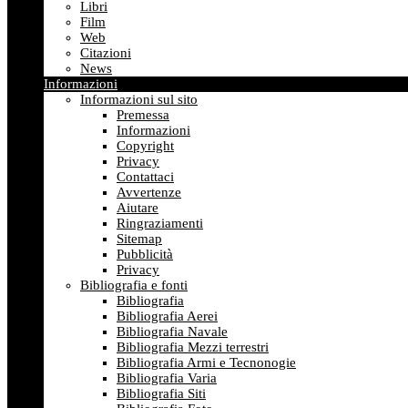
Libri
Film
Web
Citazioni
News
Informazioni
Informazioni sul sito
Premessa
Informazioni
Copyright
Privacy
Contattaci
Avvertenze
Aiutare
Ringraziamenti
Sitemap
Pubblicità
Privacy
Bibliografia e fonti
Bibliografia
Bibliografia Aerei
Bibliografia Navale
Bibliografia Mezzi terrestri
Bibliografia Armi e Tecnonogie
Bibliografia Varia
Bibliografia Siti