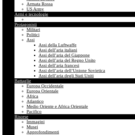
Armata Rossa
US Army
Armi e tecnologie
Protagonisti
Militari
Politici
Assi
Assi della Luftwaffe
Assi dell’aria italiani
Assi dell’aria del Giappone
Assi dell’aria del Regno Unito
Assi dell’aria francesi
Assi dell’aria dell’Unione Sovietica
Assi dell’aria degli Stati Uniti
Battaglie
Europa Occidentale
Europa Orientale
Africa
Atlantico
Medio Oriente e Africa Orientale
Pacifico
Risorse
Immagini
Musei
Approfondimenti