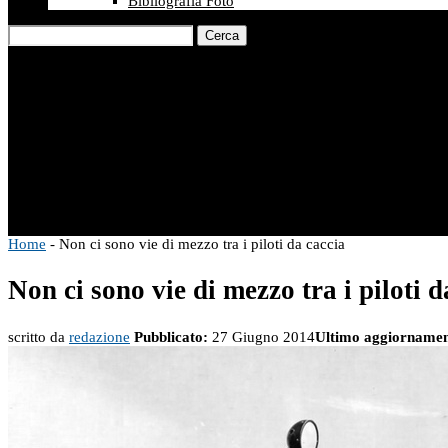
Bibliografia Foto
Cerca
Home
-
Non ci sono vie di mezzo tra i piloti da caccia
Non ci sono vie di mezzo tra i piloti d
scritto da
redazione
Pubblicato:
27 Giugno 2014
Ultimo aggiornamen