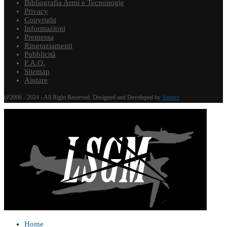
Bibliografia Armi e Tecnonogie
Privacy
Copyright
Informazioni
Premessa
Ringraziamenti
Pubblicità
F.A.Q.
Sitemap
Aiutare
@2006 - 2024 - All Right Reserved. Designed and Developed by
Supero
Home