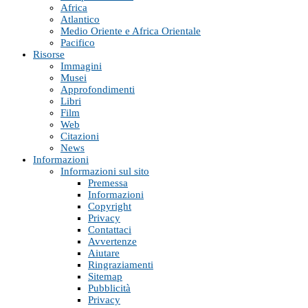
Africa
Atlantico
Medio Oriente e Africa Orientale
Pacifico
Risorse
Immagini
Musei
Approfondimenti
Libri
Film
Web
Citazioni
News
Informazioni
Informazioni sul sito
Premessa
Informazioni
Copyright
Privacy
Contattaci
Avvertenze
Aiutare
Ringraziamenti
Sitemap
Pubblicità
Privacy