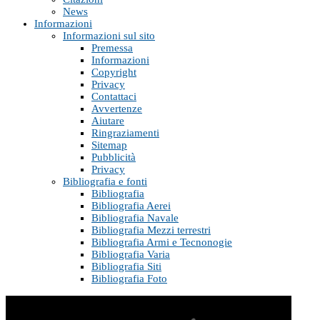
News
Informazioni
Informazioni sul sito
Premessa
Informazioni
Copyright
Privacy
Contattaci
Avvertenze
Aiutare
Ringraziamenti
Sitemap
Pubblicità
Privacy
Bibliografia e fonti
Bibliografia
Bibliografia Aerei
Bibliografia Navale
Bibliografia Mezzi terrestri
Bibliografia Armi e Tecnonogie
Bibliografia Varia
Bibliografia Siti
Bibliografia Foto