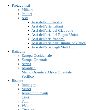
Protagonisti
Militari
Politici
Assi
Assi della Luftwaffe
Assi dell’aria italiani
Assi dell’aria del Giappone
Assi dell’aria del Regno Unito
Assi dell’aria francesi
Assi dell’aria dell’Unione Sovietica
Assi dell’aria degli Stati Uniti
Battaglie
Europa Occidentale
Europa Orientale
Africa
Atlantico
Medio Oriente e Africa Orientale
Pacifico
Risorse
Immagini
Musei
Approfondimenti
Libri
Film
Web
Citazioni