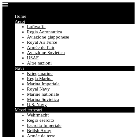
Home
Aerei
Luftwaffe
Regia Aeronautica
Aviazione giapponese
Royal Air Force
Armée de l’air
Aviazione Sovietica
USAF
Altre nazioni
Navi
Kriegsmarine
Regia Marina
Marina Imperiale
Royal Navy
Marine nationale
Marina Sovietica
U.S. Navy
Mezzi terrestri
Wehrmacht
Regio esercito
Esercito Imperiale
British Army
Armée de terre