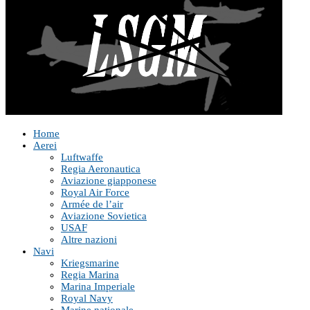
Home
Aerei
Luftwaffe
Regia Aeronautica
Aviazione giapponese
Royal Air Force
Armée de l’air
Aviazione Sovietica
USAF
Altre nazioni
Navi
Kriegsmarine
Regia Marina
Marina Imperiale
Royal Navy