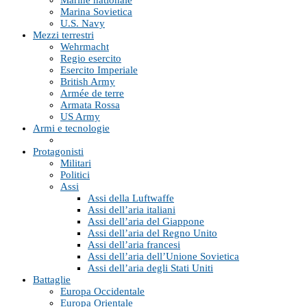
Marine nationale
Marina Sovietica
U.S. Navy
Mezzi terrestri
Wehrmacht
Regio esercito
Esercito Imperiale
British Army
Armée de terre
Armata Rossa
US Army
Armi e tecnologie
Protagonisti
Militari
Politici
Assi
Assi della Luftwaffe
Assi dell’aria italiani
Assi dell’aria del Giappone
Assi dell’aria del Regno Unito
Assi dell’aria francesi
Assi dell’aria dell’Unione Sovietica
Assi dell’aria degli Stati Uniti
Battaglie
Europa Occidentale
Europa Orientale