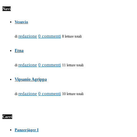
Navi
Vesuvio
redazione
0 commenti
di
8 letture totali
Etna
redazione
0 commenti
di
11 letture totali
Vipsanio Agrippa
redazione
0 commenti
di
10 letture totali
Carri
Panzerjäger I