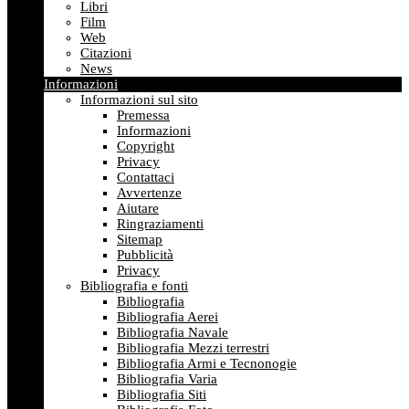
Libri
Film
Web
Citazioni
News
Informazioni
Informazioni sul sito
Premessa
Informazioni
Copyright
Privacy
Contattaci
Avvertenze
Aiutare
Ringraziamenti
Sitemap
Pubblicità
Privacy
Bibliografia e fonti
Bibliografia
Bibliografia Aerei
Bibliografia Navale
Bibliografia Mezzi terrestri
Bibliografia Armi e Tecnonogie
Bibliografia Varia
Bibliografia Siti