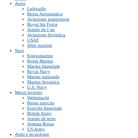
Aerei
Luftwaffe
Regia Aeronautica
Aviazione giapponese
Royal Air Force
Armée de l’air
Aviazione Sovietica
USAF
Altre nazioni
Navi
Kriegsmarine
Regia Marina
Marina Imperiale
Royal Navy
Marine nationale
Marina Sovietica
U.S. Navy
Mezzi terrestri
Wehrmacht
Regio esercito
Esercito Imperiale
British Army
Armée de terre
Armata Rossa
US Army
Armi e tecnologie