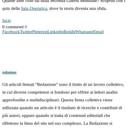
Quante altre cose sai sulla Seconda Guerra Mondiale? Scoprilo con i
quiz della
Sala Operativa
, dove la storia diventa una sfida.
facts
0 commenti
0
Facebook
Twitter
Pinterest
Linkedin
Reddit
Whatsapp
Email
redazione
Gli articoli firmati "Redazione" sono il frutto di un lavoro collettivo,
in cui diverse competenze si fondono per offrire ai lettori analisi
approfondite e multidisciplinari. Questa firma collettiva viene
utilizzata quando un articolo è il risultato di ricerche e contributi di
più autori, oppure quando si tratta di contenuti editoriali che
riflettono la linea del sito nel suo complesso. La Redazione si