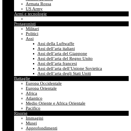
Armata Rossa
US Army
Armi e tecnologie
Protagonisti
Militari
Politici
Assi
Assi della Luftwaffe
Assi dell’aria italiani
Assi dell’aria del Giappone
Assi dell’aria del Regno Unito
Assi dell’aria francesi
Assi dell’aria dell’Unione Sovietica
Assi dell’aria degli Stati Uniti
Battaglie
Europa Occidentale
Europa Orientale
Africa
Atlantico
Medio Oriente e Africa Orientale
Pacifico
Risorse
Immagini
Musei
Approfondimenti