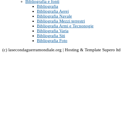
Bibliografia e fonti
Bibliografia
Bibliografia Aerei
Bibliografia Navale
Bibliografia Mezzi terrestri
Bibliografia Armi e Tecnonogie
Bibliografia Varia
Bibliografia Siti
Bibliografia Foto
(c) lasecondaguerramondiale.org | Hosting & Template Supero ltd