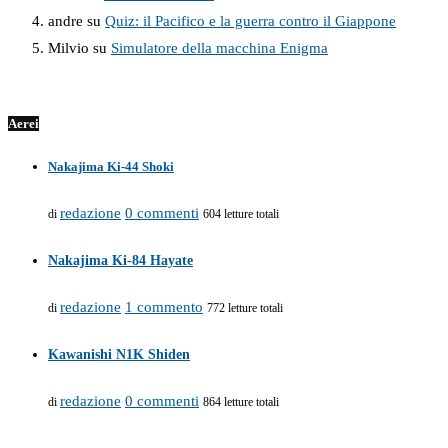
andre
su
Quiz: il Pacifico e la guerra contro il Giappone
Milvio
su
Simulatore della macchina Enigma
Aerei
Nakajima Ki-44 Shoki
redazione
0 commenti
di
604 letture totali
Nakajima Ki-84 Hayate
redazione
1 commento
di
772 letture totali
Kawanishi N1K Shiden
redazione
0 commenti
di
864 letture totali