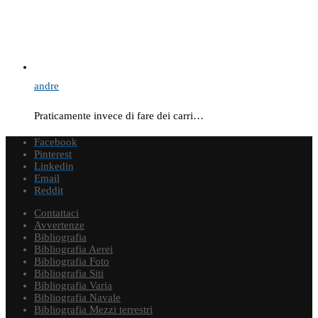
andre
Praticamente invece di fare dei carri…
Facebook
Pinterest
Linkedin
Email
Reddit
Contattaci
Avvertenze
Bibliografia
Bibliografia Aerei
Bibliografia Foto
Bibliografia Siti
Bibliografia Varia
Bibliografia Navale
Bibliografia Mezzi terrestri