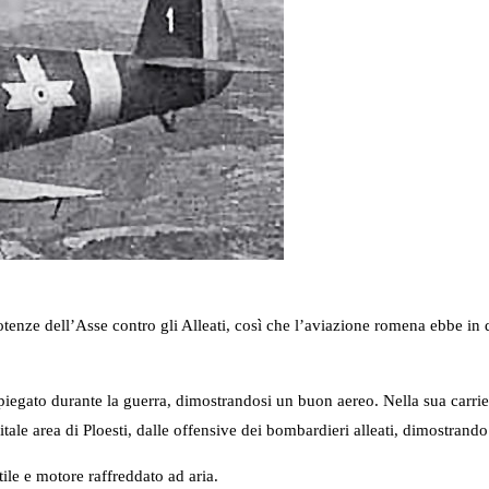
nze dell’Asse contro gli Alleati, così che l’aviazione romena ebbe in d
piegato durante la guerra, dimostrandosi un buon aereo. Nella sua carrie
a vitale area di Ploesti, dalle offensive dei bombardieri alleati, dimostran
le e motore raffreddato ad aria.