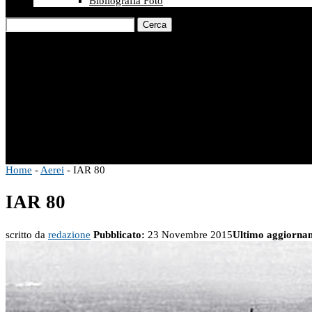
Bibliografia Foto
Cerca
Home
-
Aerei
-
IAR 80
IAR 80
scritto da
redazione
Pubblicato:
23 Novembre 2015
Ultimo aggiorna