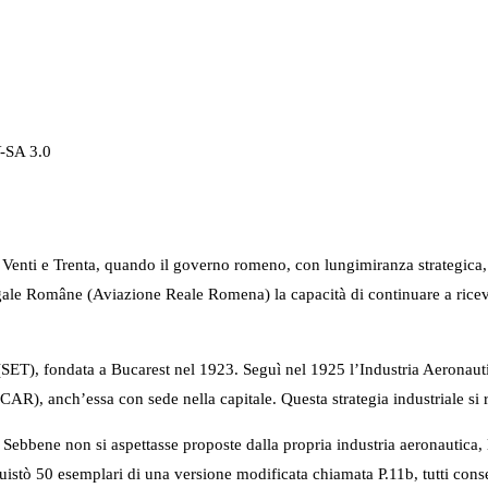
-SA 3.0
i Venti e Trenta, quando il governo romeno, con lungimiranza strategica, 
Regale Române (Aviazione Reale Romena) la capacità di continuare a rice
(SET), fondata a Bucarest nel 1923. Seguì nel 1925 l’Industria Aeronauti
AR), anch’essa con sede nella capitale. Questa strategia industriale si
bbene non si aspettasse proposte dalla propria industria aeronautica, la
quistò 50 esemplari di una versione modificata chiamata P.11b, tutti c