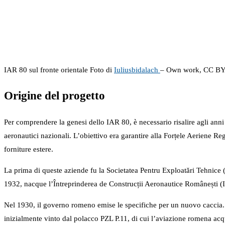
IAR 80 sul fronte orientale Foto di
Iuliusbidalach
– Own work, CC BY
Origine del progetto
Per comprendere la genesi dello IAR 80, è necessario risalire agli ann
aeronautici nazionali. L’obiettivo era garantire alla Forțele Aeriene 
forniture estere.
La prima di queste aziende fu la Societatea Pentru Exploatări Tehnice 
1932, nacque l’Întreprinderea de Construcții Aeronautice Românești (IC
Nel 1930, il governo romeno emise le specifiche per un nuovo caccia. Se
inizialmente vinto dal polacco PZL P.11, di cui l’aviazione romena ac