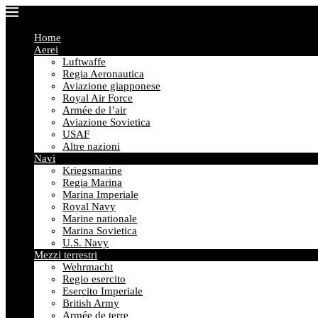
Home
Aerei
Luftwaffe
Regia Aeronautica
Aviazione giapponese
Royal Air Force
Armée de l’air
Aviazione Sovietica
USAF
Altre nazioni
Navi
Kriegsmarine
Regia Marina
Marina Imperiale
Royal Navy
Marine nationale
Marina Sovietica
U.S. Navy
Mezzi terrestri
Wehrmacht
Regio esercito
Esercito Imperiale
British Army
Armée de terre