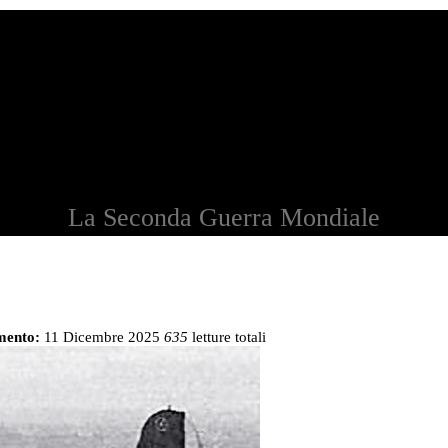
La Seconda Guerra Mondiale
mento:
11 Dicembre 2025
635
letture totali