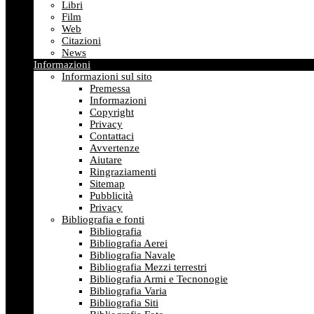
Libri
Film
Web
Citazioni
News
Informazioni
Informazioni sul sito
Premessa
Informazioni
Copyright
Privacy
Contattaci
Avvertenze
Aiutare
Ringraziamenti
Sitemap
Pubblicità
Privacy
Bibliografia e fonti
Bibliografia
Bibliografia Aerei
Bibliografia Navale
Bibliografia Mezzi terrestri
Bibliografia Armi e Tecnonogie
Bibliografia Varia
Bibliografia Siti