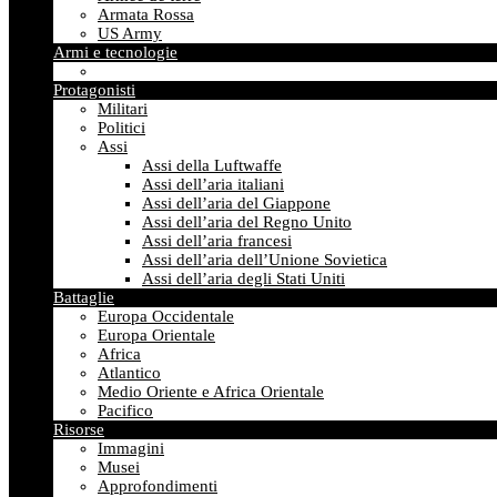
Armata Rossa
US Army
Armi e tecnologie
Protagonisti
Militari
Politici
Assi
Assi della Luftwaffe
Assi dell’aria italiani
Assi dell’aria del Giappone
Assi dell’aria del Regno Unito
Assi dell’aria francesi
Assi dell’aria dell’Unione Sovietica
Assi dell’aria degli Stati Uniti
Battaglie
Europa Occidentale
Europa Orientale
Africa
Atlantico
Medio Oriente e Africa Orientale
Pacifico
Risorse
Immagini
Musei
Approfondimenti