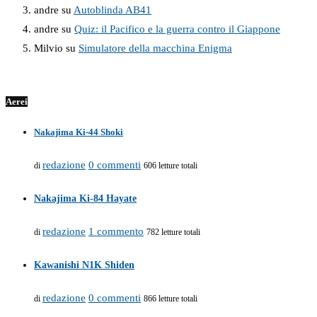
andre
su
Autoblinda AB41
andre
su
Quiz: il Pacifico e la guerra contro il Giappone
Milvio
su
Simulatore della macchina Enigma
Aerei
Nakajima Ki-44 Shoki
redazione
0 commenti
di
606 letture totali
Nakajima Ki-84 Hayate
redazione
1 commento
di
782 letture totali
Kawanishi N1K Shiden
redazione
0 commenti
di
866 letture totali