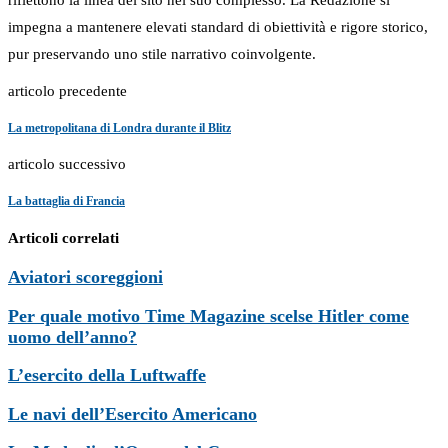
impegna a mantenere elevati standard di obiettività e rigore storico,
pur preservando uno stile narrativo coinvolgente.
articolo precedente
La metropolitana di Londra durante il Blitz
articolo successivo
La battaglia di Francia
Articoli correlati
Aviatori scoreggioni
Per quale motivo Time Magazine scelse Hitler come
uomo dell’anno?
L’esercito della Luftwaffe
Le navi dell’Esercito Americano