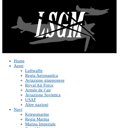
Home
Aerei
Luftwaffe
Regia Aeronautica
Aviazione giapponese
Royal Air Force
Armée de l’air
Aviazione Sovietica
USAF
Altre nazioni
Navi
Kriegsmarine
Regia Marina
Marina Imperiale