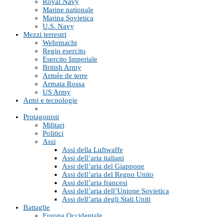
Royal Navy
Marine nationale
Marina Sovietica
U.S. Navy
Mezzi terrestri
Wehrmacht
Regio esercito
Esercito Imperiale
British Army
Armée de terre
Armata Rossa
US Army
Armi e tecnologie
Protagonisti
Militari
Politici
Assi
Assi della Luftwaffe
Assi dell’aria italiani
Assi dell’aria del Giappone
Assi dell’aria del Regno Unito
Assi dell’aria francesi
Assi dell’aria dell’Unione Sovietica
Assi dell’aria degli Stati Uniti
Battaglie
Europa Occidentale