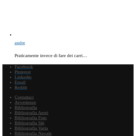
andre
Praticamente invece di fare dei carri…
Facebook
Pinterest
Linkedin
Email
Reddit
Contattaci
Avvertenze
Bibliografia
Bibliografia Aerei
Bibliografia Foto
Bibliografia Siti
Bibliografia Varia
Bibliografia Navale