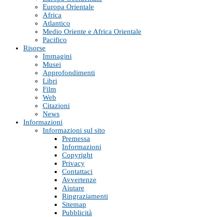
Europa Orientale
Africa
Atlantico
Medio Oriente e Africa Orientale
Pacifico
Risorse
Immagini
Musei
Approfondimenti
Libri
Film
Web
Citazioni
News
Informazioni
Informazioni sul sito
Premessa
Informazioni
Copyright
Privacy
Contattaci
Avvertenze
Aiutare
Ringraziamenti
Sitemap
Pubblicità