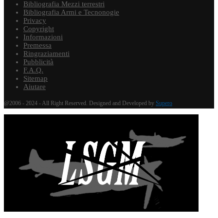
Bibliografia Mezzi terrestri
Bibliografia Armi e Tecnonogie
Privacy
Copyright
Informazioni
Premessa
Ringraziamenti
Pubblicità
F.A.Q.
Sitemap
Aiutare
@2006 - 2024 - All Right Reserved. Designed and Developed by
Supero