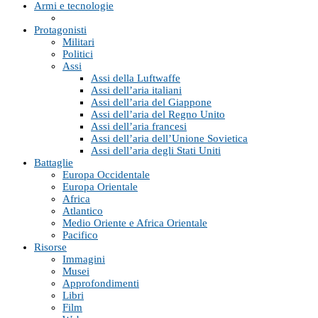
Armi e tecnologie
Protagonisti
Militari
Politici
Assi
Assi della Luftwaffe
Assi dell’aria italiani
Assi dell’aria del Giappone
Assi dell’aria del Regno Unito
Assi dell’aria francesi
Assi dell’aria dell’Unione Sovietica
Assi dell’aria degli Stati Uniti
Battaglie
Europa Occidentale
Europa Orientale
Africa
Atlantico
Medio Oriente e Africa Orientale
Pacifico
Risorse
Immagini
Musei
Approfondimenti
Libri
Film