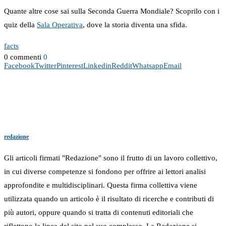
Quante altre cose sai sulla Seconda Guerra Mondiale? Scoprilo con i
quiz della
Sala Operativa
, dove la storia diventa una sfida.
facts
0 commenti
0
Facebook
Twitter
Pinterest
Linkedin
Reddit
Whatsapp
Email
redazione
Gli articoli firmati "Redazione" sono il frutto di un lavoro collettivo,
in cui diverse competenze si fondono per offrire ai lettori analisi
approfondite e multidisciplinari. Questa firma collettiva viene
utilizzata quando un articolo è il risultato di ricerche e contributi di
più autori, oppure quando si tratta di contenuti editoriali che
riflettono la linea del sito nel suo complesso. La Redazione si