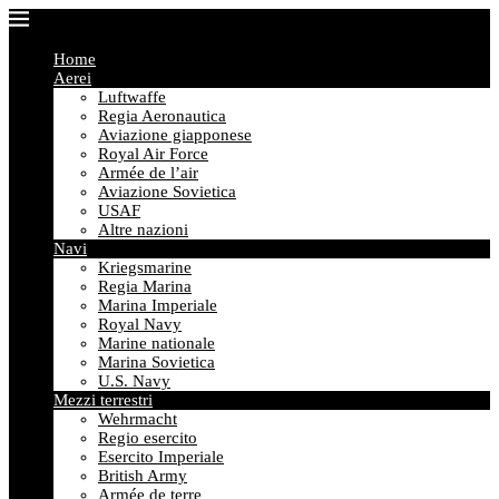
Home
Aerei
Luftwaffe
Regia Aeronautica
Aviazione giapponese
Royal Air Force
Armée de l’air
Aviazione Sovietica
USAF
Altre nazioni
Navi
Kriegsmarine
Regia Marina
Marina Imperiale
Royal Navy
Marine nationale
Marina Sovietica
U.S. Navy
Mezzi terrestri
Wehrmacht
Regio esercito
Esercito Imperiale
British Army
Armée de terre