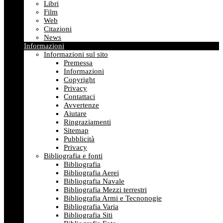
Libri
Film
Web
Citazioni
News
Informazioni
Informazioni sul sito
Premessa
Informazioni
Copyright
Privacy
Contattaci
Avvertenze
Aiutare
Ringraziamenti
Sitemap
Pubblicità
Privacy
Bibliografia e fonti
Bibliografia
Bibliografia Aerei
Bibliografia Navale
Bibliografia Mezzi terrestri
Bibliografia Armi e Tecnonogie
Bibliografia Varia
Bibliografia Siti