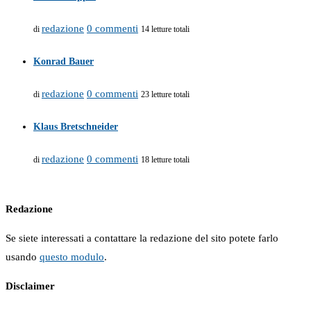
redazione
0 commenti
di
14 letture totali
Konrad Bauer
redazione
0 commenti
di
23 letture totali
Klaus Bretschneider
redazione
0 commenti
di
18 letture totali
Redazione
Se siete interessati a contattare la redazione del sito potete farlo
usando
questo modulo
.
Disclaimer