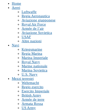
Home
Aerei
Luftwaffe
Regia Aeronautica
Aviazione giapponese
Royal Air Force
Armée de l’air
Aviazione Sovietica
USAF
Altre nazioni
Navi
Kriegsmarine
Regia Marina
Marina Imperiale
Royal Navy
Marine nationale
Marina Sovietica
U.S. Navy
Mezzi terrestri
Wehrmacht
Regio esercito
Esercito Imperiale
British Army
Armée de terre
Armata Rossa
US Army