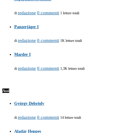
redazione
0 commenti
di
1 letture totali
Panzerjäger I
redazione
0 commenti
di
1K letture totali
Marder I
redazione
0 commenti
di
1,3K letture totali
Assi
György Debrödy
redazione
0 commenti
di
14 letture totali
Aladár Heppes