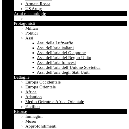
Armata Rossa
US Army
Armi e tecnologie
Protagonisti
Militari
Politici
Assi
Assi della Luftwaffe
Assi dell’aria italiani
Assi dell’aria del Giappone
Assi dell’aria del Regno Unito
Assi dell’aria francesi
Assi dell’aria dell’Unione Sovietica
Assi dell’aria degli Stati Uniti
Battaglie
Europa Occidentale
Europa Orientale
Africa
Atlantico
Medio Oriente e Africa Orientale
Pacifico
Risorse
Immagini
Musei
Approfondimenti