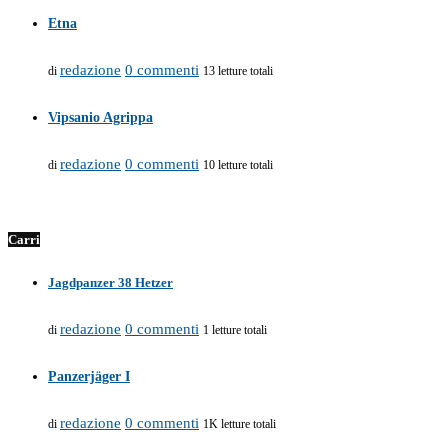
Etna
redazione
0 commenti
di
13 letture totali
Vipsanio Agrippa
redazione
0 commenti
di
10 letture totali
Carri
Jagdpanzer 38 Hetzer
redazione
0 commenti
di
1 letture totali
Panzerjäger I
redazione
0 commenti
di
1K letture totali