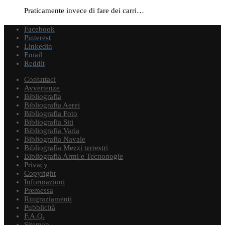
Praticamente invece di fare dei carri…
Facebook
Pinterest
Linkedin
Email
Reddit
Contattaci
Avvertenze
Bibliografia
Bibliografia Aerei
Bibliografia Foto
Bibliografia Siti
Bibliografia Varia
Bibliografia Navale
Bibliografia Mezzi terrestri
Bibliografia Armi e Tecnonogie
Privacy
Copyright
Informazioni
Premessa
Ringraziamenti
Pubblicità
F.A.Q.
Sitemap