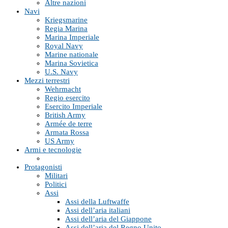
Altre nazioni
Navi
Kriegsmarine
Regia Marina
Marina Imperiale
Royal Navy
Marine nationale
Marina Sovietica
U.S. Navy
Mezzi terrestri
Wehrmacht
Regio esercito
Esercito Imperiale
British Army
Armée de terre
Armata Rossa
US Army
Armi e tecnologie
Protagonisti
Militari
Politici
Assi
Assi della Luftwaffe
Assi dell’aria italiani
Assi dell’aria del Giappone
Assi dell’aria del Regno Unito