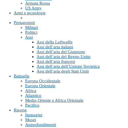
Armata Rossa
US Army
Armi e tecnologie
Protagonisti
Militari
Politici
Assi
Assi della Luftwaffe
Assi dell’aria italiani
Assi dell’aria del Giappone
Assi dell’aria del Regno Unito
Assi dell’aria francesi
Assi dell’aria dell’Unione Sovietica
Assi dell’aria degli Stati Uniti
Battaglie
Europa Occidentale
Europa Orientale
Africa
Atlantico
Medio Oriente e Africa Orientale
Pacifico
Risorse
Immagini
Musei
Approfondimenti