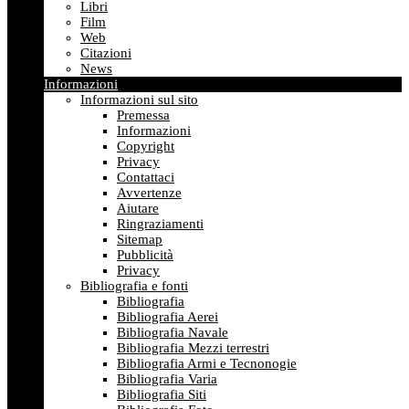
Libri
Film
Web
Citazioni
News
Informazioni
Informazioni sul sito
Premessa
Informazioni
Copyright
Privacy
Contattaci
Avvertenze
Aiutare
Ringraziamenti
Sitemap
Pubblicità
Privacy
Bibliografia e fonti
Bibliografia
Bibliografia Aerei
Bibliografia Navale
Bibliografia Mezzi terrestri
Bibliografia Armi e Tecnonogie
Bibliografia Varia
Bibliografia Siti