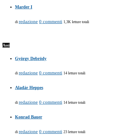
Marder I
redazione
0 commenti
di
1,3K letture totali
Assi
György Debrödy
redazione
0 commenti
di
14 letture totali
Aladár Heppes
redazione
0 commenti
di
14 letture totali
Konrad Bauer
redazione
0 commenti
di
23 letture totali