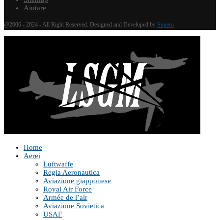
Aiutare
@2006 - 2024 - All Right Reserved. Designed and Developed by
Supero
Home
Aerei
Luftwaffe
Regia Aeronautica
Aviazione giapponese
Royal Air Force
Armée de l’air
Aviazione Sovietica
USAF