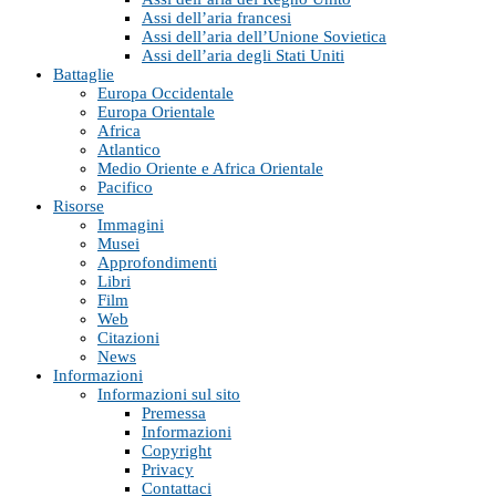
Assi dell’aria francesi
Assi dell’aria dell’Unione Sovietica
Assi dell’aria degli Stati Uniti
Battaglie
Europa Occidentale
Europa Orientale
Africa
Atlantico
Medio Oriente e Africa Orientale
Pacifico
Risorse
Immagini
Musei
Approfondimenti
Libri
Film
Web
Citazioni
News
Informazioni
Informazioni sul sito
Premessa
Informazioni
Copyright
Privacy
Contattaci