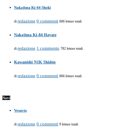
Nakajima Ki-44 Shoki
redazione
0 commenti
di
606 letture totali
Nakajima Ki-84 Hayate
redazione
1 commento
di
782 letture totali
Kawanishi N1K Shiden
redazione
0 commenti
di
866 letture totali
Navi
Vesuvio
redazione
0 commenti
di
9 letture totali