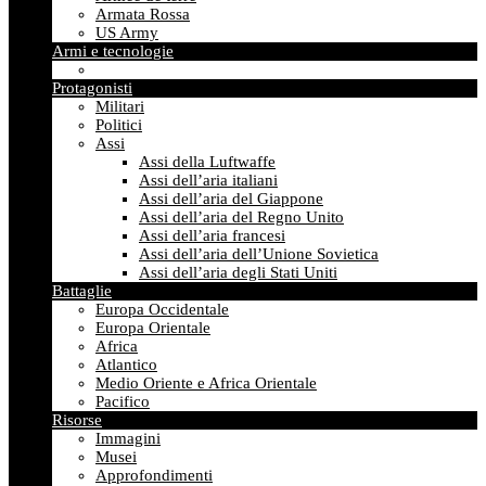
Armata Rossa
US Army
Armi e tecnologie
Protagonisti
Militari
Politici
Assi
Assi della Luftwaffe
Assi dell’aria italiani
Assi dell’aria del Giappone
Assi dell’aria del Regno Unito
Assi dell’aria francesi
Assi dell’aria dell’Unione Sovietica
Assi dell’aria degli Stati Uniti
Battaglie
Europa Occidentale
Europa Orientale
Africa
Atlantico
Medio Oriente e Africa Orientale
Pacifico
Risorse
Immagini
Musei
Approfondimenti