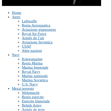
Home
Aerei
Luftwaffe
Regia Aeronautica
Aviazione giapponese
Royal Air Force
Armée de l’air
Aviazione Sovietica
USAF
Altre nazioni
Navi
Kriegsmarine
Regia Marina
Marina Imperiale
Royal Navy
Marine nationale
Marina Sovietica
U.S. Navy
Mezzi terrestri
Wehrmacht
Regio esercito
Esercito Imperiale
British Army
Armée de terre