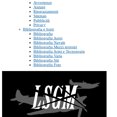
Avvertenze
Aiutare
Ringraziamenti
Sitemap
Pubblicità
Privacy
Bibliografia e fonti
Bibliografia
Bibliografia Aerei
Bibliografia Navale
Bibliografia Mezzi terrestri
Bibliografia Armi e Tecnonogie
Bibliografia Varia
Bibliografia Siti
Bibliografia Foto