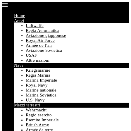
Home
Aerei
Luftwaffe
Regia Aeronautica
Aviazione giapponese
Royal Air Force
Armée de l’air
Aviazione Sovietica
USAF
Altre nazioni
Navi
Kriegsmarine
Regia Marina
Marina Imperiale
Royal Navy
Marine nationale
Marina Sovietica
U.S. Navy
Mezzi terrestri
Wehrmacht
Regio esercito
Esercito Imperiale
British Army
Armée de terre