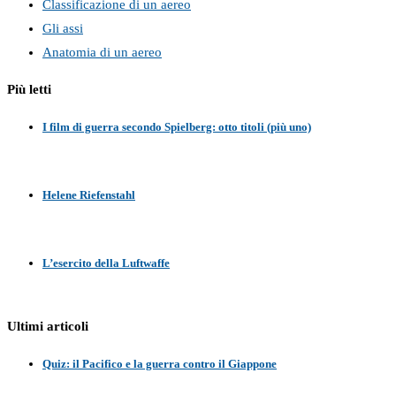
Classificazione di un aereo
Gli assi
Anatomia di un aereo
Più letti
I film di guerra secondo Spielberg: otto titoli (più uno)
Helene Riefenstahl
L’esercito della Luftwaffe
Ultimi articoli
Quiz: il Pacifico e la guerra contro il Giappone