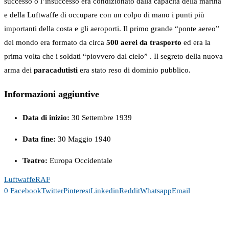
successo o l’insuccesso era condizionato dalla capacità della marina
e della Luftwaffe di occupare con un colpo di mano i punti più
importanti della costa e gli aeroporti. Il primo grande “ponte aereo”
del mondo era formato da circa
500 aerei da trasporto
ed era la
prima volta che i soldati “piovvero dal cielo” . Il segreto della nuova
arma dei
paracadutisti
era stato reso di dominio pubblico.
Informazioni aggiuntive
Data di inizio:
30 Settembre 1939
Data fine:
30 Maggio 1940
Teatro:
Europa Occidentale
Luftwaffe
RAF
0
Facebook
Twitter
Pinterest
Linkedin
Reddit
Whatsapp
Email