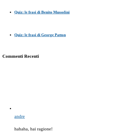
Quiz: le frasi di Benito Mussolini
Quiz: le frasi di George Patton
Commenti Recenti
andre
hahaha, hai ragione!