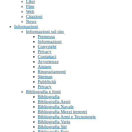
Libri
Film
Web
Citazioni
News
Informazioni
Informazioni sul sito
Premessa
Informazioni
Copyright
Privacy
Contattaci
Avvertenze
Aiutare
Ringraziamenti
Sitemap
Pubblicità
Privacy
Bibliografia e fonti
Bibliografia
Bibliografia Aerei
Bibliografia Navale
Bibliografia Mezzi terrestri
Bibliografia Armi e Tecnonogie
Bibliografia Varia
Bibliografia Siti
Bibliografia Foto