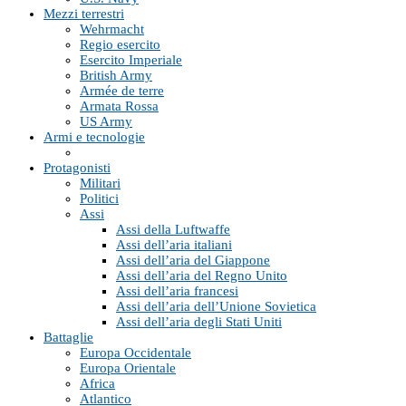
Mezzi terrestri
Wehrmacht
Regio esercito
Esercito Imperiale
British Army
Armée de terre
Armata Rossa
US Army
Armi e tecnologie
Protagonisti
Militari
Politici
Assi
Assi della Luftwaffe
Assi dell’aria italiani
Assi dell’aria del Giappone
Assi dell’aria del Regno Unito
Assi dell’aria francesi
Assi dell’aria dell’Unione Sovietica
Assi dell’aria degli Stati Uniti
Battaglie
Europa Occidentale
Europa Orientale
Africa
Atlantico