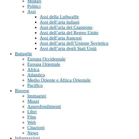
Militari
Politici
Assi
Assi della Luftwaffe
Assi dell’aria italiani
Assi dell’aria del Giappone
Assi dell’aria del Regno Unito
Assi dell’aria francesi
Assi dell’aria dell’Unione Sovietica
Assi dell’aria degli Stati Uniti
Battaglie
Europa Occidentale
Europa Orientale
Africa
Atlantico
Medio Oriente e Africa Orientale
Pacifico
Risorse
Immagini
Musei
Approfondimenti
Libri
Film
Web
Citazioni
News
Informazioni