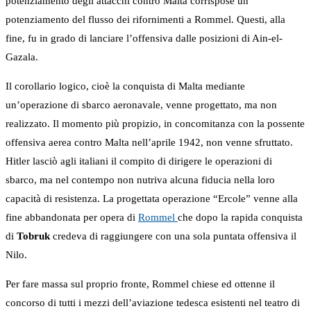
potenziamento degli attacchi contro Malta corrispose un
potenziamento del flusso dei rifornimenti a Rommel. Questi, alla
fine, fu in grado di lanciare l’offensiva dalle posizioni di Ain-el-
Gazala.
Il corollario logico, cioè la conquista di Malta mediante
un’operazione di sbarco aeronavale, venne progettato, ma non
realizzato. Il momento più propizio, in concomitanza con la possente
offensiva aerea contro Malta nell’aprile 1942, non venne sfruttato.
Hitler lasciò agli italiani il compito di dirigere le operazioni di
sbarco, ma nel contempo non nutriva alcuna fiducia nella loro
capacità di resistenza. La progettata operazione “Ercole” venne alla
fine abbandonata per opera di
Rommel
che dopo la rapida conquista
di
Tobruk
credeva di raggiungere con una sola puntata offensiva il
Nilo.
Per fare massa sul proprio fronte, Rommel chiese ed ottenne il
concorso di tutti i mezzi dell’aviazione tedesca esistenti nel teatro di