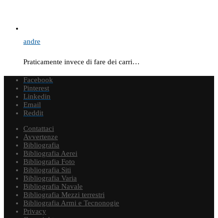
andre
Praticamente invece di fare dei carri…
Facebook
Pinterest
Linkedin
Email
Reddit
Contattaci
Avvertenze
Bibliografia
Bibliografia Aerei
Bibliografia Foto
Bibliografia Siti
Bibliografia Varia
Bibliografia Navale
Bibliografia Mezzi terrestri
Bibliografia Armi e Tecnonogie
Privacy