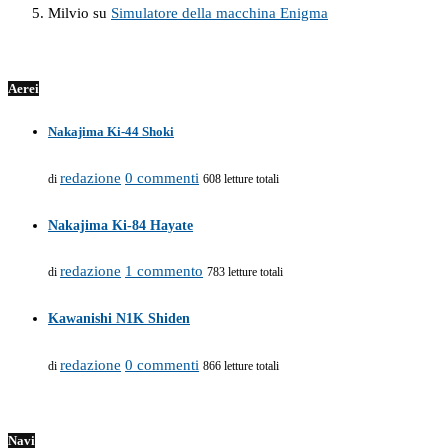
Milvio
su
Simulatore della macchina Enigma
Aerei
Nakajima Ki-44 Shoki
redazione
0 commenti
di
608 letture totali
Nakajima Ki-84 Hayate
redazione
1 commento
di
783 letture totali
Kawanishi N1K Shiden
redazione
0 commenti
di
866 letture totali
Navi