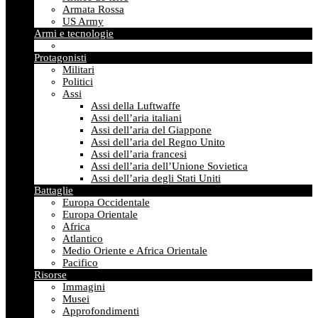
Armata Rossa
US Army
Armi e tecnologie
Protagonisti
Militari
Politici
Assi
Assi della Luftwaffe
Assi dell’aria italiani
Assi dell’aria del Giappone
Assi dell’aria del Regno Unito
Assi dell’aria francesi
Assi dell’aria dell’Unione Sovietica
Assi dell’aria degli Stati Uniti
Battaglie
Europa Occidentale
Europa Orientale
Africa
Atlantico
Medio Oriente e Africa Orientale
Pacifico
Risorse
Immagini
Musei
Approfondimenti