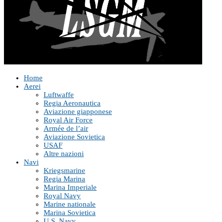
Home
Aerei
Luftwaffe
Regia Aeronautica
Aviazione giapponese
Royal Air Force
Armée de l’air
Aviazione Sovietica
USAF
Altre nazioni
Navi
Kriegsmarine
Regia Marina
Marina Imperiale
Royal Navy
Marine nationale
Marina Sovietica
U.S. Navy