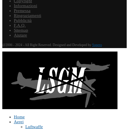
Copyright
Informazioni
Premessa
Ringraziamenti
Pubblicità
F.A.Q.
Sitemap
Aiutare
@2006 - 2024 - All Right Reserved. Designed and Developed by
Supero
Home
Aerei
Luftwaffe