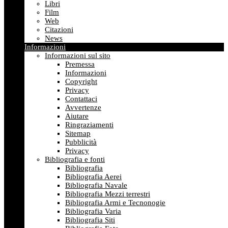
Libri
Film
Web
Citazioni
News
Informazioni
Informazioni sul sito
Premessa
Informazioni
Copyright
Privacy
Contattaci
Avvertenze
Aiutare
Ringraziamenti
Sitemap
Pubblicità
Privacy
Bibliografia e fonti
Bibliografia
Bibliografia Aerei
Bibliografia Navale
Bibliografia Mezzi terrestri
Bibliografia Armi e Tecnonogie
Bibliografia Varia
Bibliografia Siti