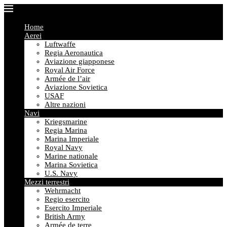
Home
Aerei
Luftwaffe
Regia Aeronautica
Aviazione giapponese
Royal Air Force
Armée de l’air
Aviazione Sovietica
USAF
Altre nazioni
Navi
Kriegsmarine
Regia Marina
Marina Imperiale
Royal Navy
Marine nationale
Marina Sovietica
U.S. Navy
Mezzi terrestri
Wehrmacht
Regio esercito
Esercito Imperiale
British Army
Armée de terre