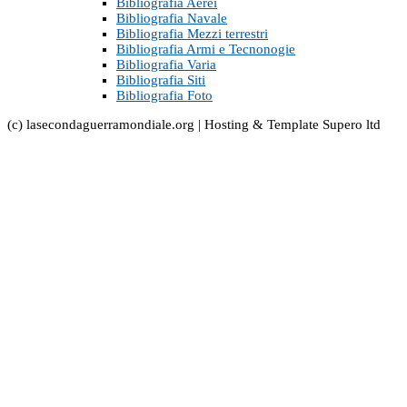
Bibliografia Aerei
Bibliografia Navale
Bibliografia Mezzi terrestri
Bibliografia Armi e Tecnonogie
Bibliografia Varia
Bibliografia Siti
Bibliografia Foto
(c) lasecondaguerramondiale.org | Hosting & Template Supero ltd