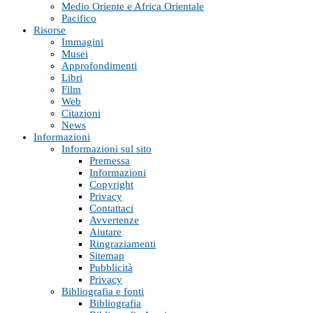
Medio Oriente e Africa Orientale
Pacifico
Risorse
Immagini
Musei
Approfondimenti
Libri
Film
Web
Citazioni
News
Informazioni
Informazioni sul sito
Premessa
Informazioni
Copyright
Privacy
Contattaci
Avvertenze
Aiutare
Ringraziamenti
Sitemap
Pubblicità
Privacy
Bibliografia e fonti
Bibliografia