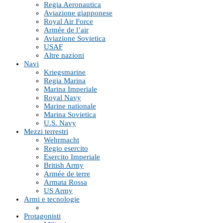
Regia Aeronautica
Aviazione giapponese
Royal Air Force
Armée de l’air
Aviazione Sovietica
USAF
Altre nazioni
Navi
Kriegsmarine
Regia Marina
Marina Imperiale
Royal Navy
Marine nationale
Marina Sovietica
U.S. Navy
Mezzi terrestri
Wehrmacht
Regio esercito
Esercito Imperiale
British Army
Armée de terre
Armata Rossa
US Army
Armi e tecnologie
Protagonisti