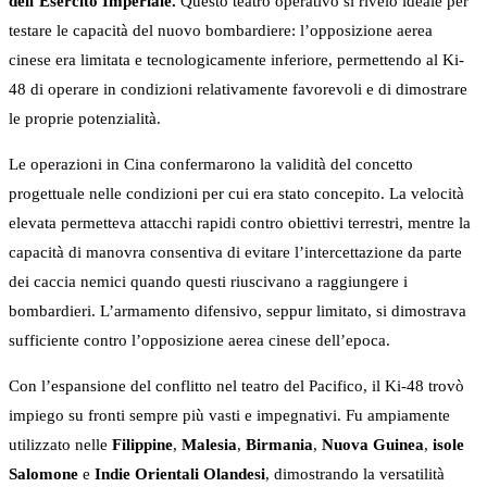
dell’Esercito Imperiale.
Questo teatro operativo si rivelò ideale per
testare le capacità del nuovo bombardiere: l’opposizione aerea
cinese era limitata e tecnologicamente inferiore, permettendo al Ki-
48 di operare in condizioni relativamente favorevoli e di dimostrare
le proprie potenzialità.
Le operazioni in Cina confermarono la validità del concetto
progettuale nelle condizioni per cui era stato concepito. La velocità
elevata permetteva attacchi rapidi contro obiettivi terrestri, mentre la
capacità di manovra consentiva di evitare l’intercettazione da parte
dei caccia nemici quando questi riuscivano a raggiungere i
bombardieri. L’armamento difensivo, seppur limitato, si dimostrava
sufficiente contro l’opposizione aerea cinese dell’epoca.
Con l’espansione del conflitto nel teatro del Pacifico, il Ki-48 trovò
impiego su fronti sempre più vasti e impegnativi. Fu ampiamente
utilizzato nelle
Filippine
,
Malesia
,
Birmania
,
Nuova Guinea
,
isole
Salomone
e
Indie Orientali Olandesi
, dimostrando la versatilità