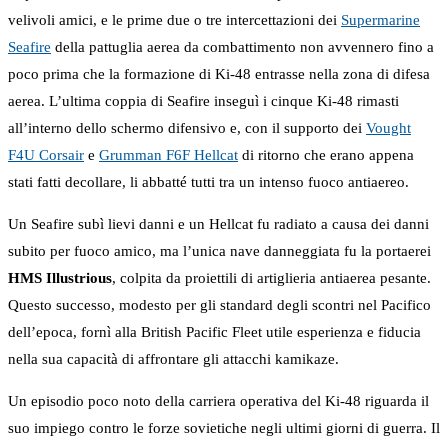
velivoli amici, e le prime due o tre intercettazioni dei
Supermarine
Seafire
della pattuglia aerea da combattimento non avvennero fino a
poco prima che la formazione di Ki-48 entrasse nella zona di difesa
aerea. L’ultima coppia di Seafire inseguì i cinque Ki-48 rimasti
all’interno dello schermo difensivo e, con il supporto dei
Vought
F4U Corsair
e
Grumman F6F Hellcat
di ritorno che erano appena
stati fatti decollare, li abbatté tutti tra un intenso fuoco antiaereo.
Un Seafire subì lievi danni e un Hellcat fu radiato a causa dei danni
subito per fuoco amico, ma l’unica nave danneggiata fu la portaerei
HMS Illustrious
, colpita da proiettili di artiglieria antiaerea pesante.
Questo successo, modesto per gli standard degli scontri nel Pacifico
dell’epoca, fornì alla British Pacific Fleet utile esperienza e fiducia
nella sua capacità di affrontare gli attacchi kamikaze.
Un episodio poco noto della carriera operativa del Ki-48 riguarda il
suo impiego contro le forze sovietiche negli ultimi giorni di guerra. Il