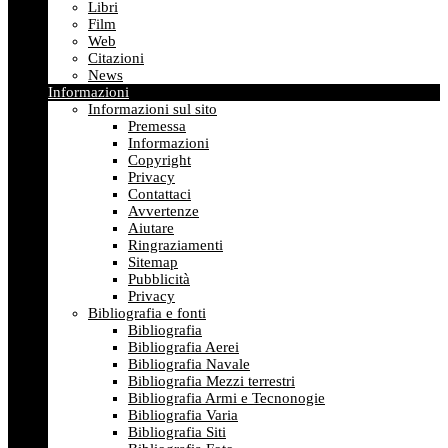
Libri
Film
Web
Citazioni
News
Informazioni
Informazioni sul sito
Premessa
Informazioni
Copyright
Privacy
Contattaci
Avvertenze
Aiutare
Ringraziamenti
Sitemap
Pubblicità
Privacy
Bibliografia e fonti
Bibliografia
Bibliografia Aerei
Bibliografia Navale
Bibliografia Mezzi terrestri
Bibliografia Armi e Tecnonogie
Bibliografia Varia
Bibliografia Siti