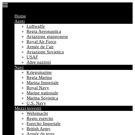
Home
Aerei
Luftwaffe
Regia Aeronautica
Aviazione giapponese
Royal Air Force
Armée de l’air
Aviazione Sovietica
USAF
Altre nazioni
Navi
Kriegsmarine
Regia Marina
Marina Imperiale
Royal Navy
Marine nationale
Marina Sovietica
U.S. Navy
Mezzi terrestri
Wehrmacht
Regio esercito
Esercito Imperiale
British Army
Armée de terre