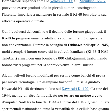
Bombardieri superiori come lo
Yokosuka P1Y
e il
Mitsubishi Ki-67
potevano essere prodotti solo in piccoli numeri, costringendo
l’Esercito Imperiale a mantenere in servizio il Ki-48 ben oltre la sua
efficacia operativa ottimale.
Con l’evolversi del conflitto e il declino delle fortune giapponesi, il
Ki-48 fu progressivamente adattato a ruoli sempre più disperati e
non convenzionali. Durante la battaglia di
Okinawa
nell’aprile 1945,
molti esemplari furono convertiti in velivoli kamikaze (Ki-48-II KAI
Tai-Atari) armati con una bomba da 800 chilogrammi, trasformando
bombardieri progettati per la sopravvivenza in armi suicide.
Alcuni velivoli furono modificati per servire come banchi di prova
per nuove tecnologie. Un esemplare trasportò il missile guidato
Kawasaki Ki-148 destinato all’uso sul
Kawasaki Ki-102
alla fine del
1944, mentre un altro fu modificato per testare un motore a getto
d’impulso Ne-0 tra la fine del 1944 e l’inizio del 1945. Questi utilizzi
sperimentali testimoniano tanto la versatilità della cellula base quanto