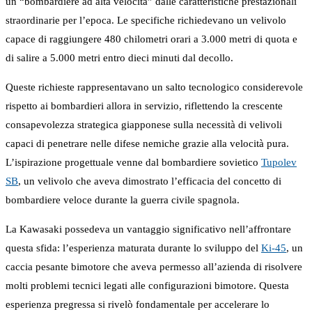
un “bombardiere ad alta velocità” dalle caratteristiche prestazionali
straordinarie per l’epoca. Le specifiche richiedevano un velivolo
capace di raggiungere 480 chilometri orari a 3.000 metri di quota e
di salire a 5.000 metri entro dieci minuti dal decollo.
Queste richieste rappresentavano un salto tecnologico considerevole
rispetto ai bombardieri allora in servizio, riflettendo la crescente
consapevolezza strategica giapponese sulla necessità di velivoli
capaci di penetrare nelle difese nemiche grazie alla velocità pura.
L’ispirazione progettuale venne dal bombardiere sovietico
Tupolev
SB
, un velivolo che aveva dimostrato l’efficacia del concetto di
bombardiere veloce durante la guerra civile spagnola.
La Kawasaki possedeva un vantaggio significativo nell’affrontare
questa sfida: l’esperienza maturata durante lo sviluppo del
Ki-45
, un
caccia pesante bimotore che aveva permesso all’azienda di risolvere
molti problemi tecnici legati alle configurazioni bimotore. Questa
esperienza pregressa si rivelò fondamentale per accelerare lo