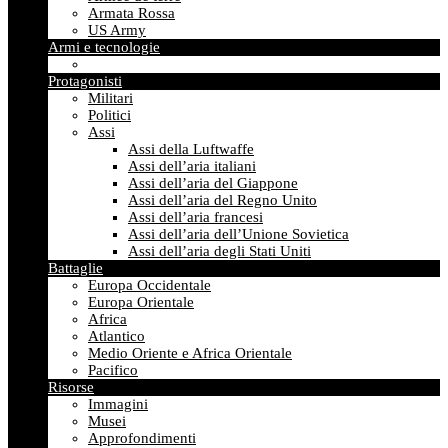
Armata Rossa
US Army
Armi e tecnologie
Protagonisti
Militari
Politici
Assi
Assi della Luftwaffe
Assi dell’aria italiani
Assi dell’aria del Giappone
Assi dell’aria del Regno Unito
Assi dell’aria francesi
Assi dell’aria dell’Unione Sovietica
Assi dell’aria degli Stati Uniti
Battaglie
Europa Occidentale
Europa Orientale
Africa
Atlantico
Medio Oriente e Africa Orientale
Pacifico
Risorse
Immagini
Musei
Approfondimenti