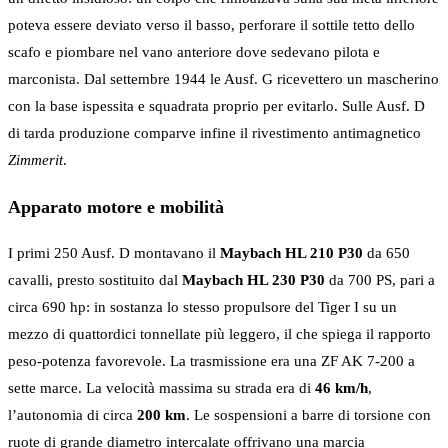
poteva essere deviato verso il basso, perforare il sottile tetto dello
scafo e piombare nel vano anteriore dove sedevano pilota e
marconista. Dal settembre 1944 le Ausf. G ricevettero un mascherino
con la base ispessita e squadrata proprio per evitarlo. Sulle Ausf. D
di tarda produzione comparve infine il rivestimento antimagnetico
Zimmerit
.
Apparato motore e mobilità
I primi 250 Ausf. D montavano il
Maybach HL 210 P30
da 650
cavalli, presto sostituito dal
Maybach HL 230 P30
da 700 PS, pari a
circa 690 hp: in sostanza lo stesso propulsore del Tiger I su un
mezzo di quattordici tonnellate più leggero, il che spiega il rapporto
peso-potenza favorevole. La trasmissione era una ZF AK 7-200 a
sette marce. La velocità massima su strada era di
46 km/h
,
l’autonomia di circa
200 km
. Le sospensioni a barre di torsione con
ruote di grande diametro intercalate offrivano una marcia