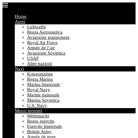
Home
Aerei
Luftwaffe
Regia Aeronautica
Aviazione giapponese
Royal Air Force
Armée de l’air
Aviazione Sovietica
USAF
Altre nazioni
Navi
Kriegsmarine
Regia Marina
Marina Imperiale
Royal Navy
Marine nationale
Marina Sovietica
U.S. Navy
Mezzi terrestri
Wehrmacht
Regio esercito
Esercito Imperiale
British Army
Armée de terre