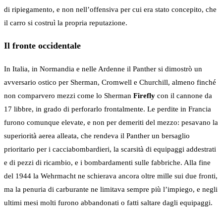
di ripiegamento, e non nell’offensiva per cui era stato concepito, che
il carro si costruì la propria reputazione.
Il fronte occidentale
In Italia, in Normandia e nelle Ardenne il Panther si dimostrò un
avversario ostico per Sherman, Cromwell e Churchill, almeno finché
non comparvero mezzi come lo Sherman
Firefly
con il cannone da
17 libbre, in grado di perforarlo frontalmente. Le perdite in Francia
furono comunque elevate, e non per demeriti del mezzo: pesavano la
superiorità aerea alleata, che rendeva il Panther un bersaglio
prioritario per i cacciabombardieri, la scarsità di equipaggi addestrati
e di pezzi di ricambio, e i bombardamenti sulle fabbriche. Alla fine
del 1944 la Wehrmacht ne schierava ancora oltre mille sui due fronti,
ma la penuria di carburante ne limitava sempre più l’impiego, e negli
ultimi mesi molti furono abbandonati o fatti saltare dagli equipaggi.