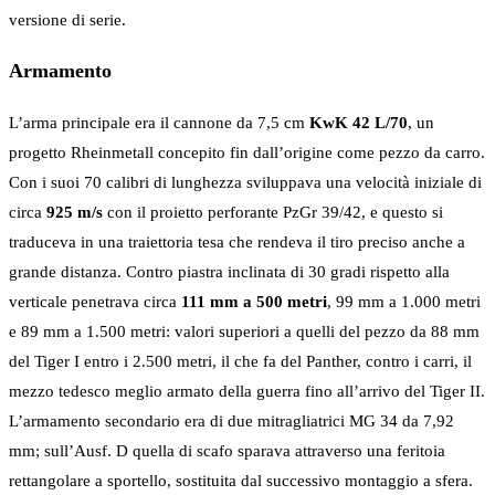
versione di serie.
Armamento
L’arma principale era il cannone da 7,5 cm
KwK 42 L/70
, un
progetto Rheinmetall concepito fin dall’origine come pezzo da carro.
Con i suoi 70 calibri di lunghezza sviluppava una velocità iniziale di
circa
925 m/s
con il proietto perforante PzGr 39/42, e questo si
traduceva in una traiettoria tesa che rendeva il tiro preciso anche a
grande distanza. Contro piastra inclinata di 30 gradi rispetto alla
verticale penetrava circa
111 mm a 500 metri
, 99 mm a 1.000 metri
e 89 mm a 1.500 metri: valori superiori a quelli del pezzo da 88 mm
del Tiger I entro i 2.500 metri, il che fa del Panther, contro i carri, il
mezzo tedesco meglio armato della guerra fino all’arrivo del Tiger II.
L’armamento secondario era di due mitragliatrici MG 34 da 7,92
mm; sull’Ausf. D quella di scafo sparava attraverso una feritoia
rettangolare a sportello, sostituita dal successivo montaggio a sfera.