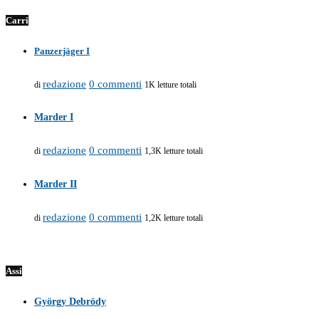
Carri
Panzerjäger I
redazione
0 commenti
di
1K letture totali
Marder I
redazione
0 commenti
di
1,3K letture totali
Marder II
redazione
0 commenti
di
1,2K letture totali
Assi
György Debrödy