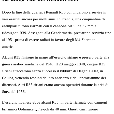
Dopo la fine della guerra, i Renault R35 continuarono a servire in
vari eserciti ancora per molti anni. In Francia, una cinquantina di
esemplari furono riarmati con il cannone SA38 da 37 mm e
ridesignati R39. Assegnati alla Gendarmeria, prestarono servizio fino
al 1951 prima di essere radiati in favore degli M4 Sherman
americani.
Alcuni R35 finirono in mano all’esercito siriano e presero parte alla
guerra arabo-israeliana del 1948. Il 20 maggio 1948, cinque R35
siriani attaccarono senza successo il kibbutz di Degania Alef, in
Galilea, venendo respinti dal tiro anticarro e dai lanciafiamme dei
difensori. Altri R35 siriani erano ancora operativi durante la crisi di
Suez del 1956.
L’esercito libanese ebbe alcuni R35, in parte riarmate con cannoni
britannici Ordnance QF 2-pdr da 40 mm. Questi carri furono