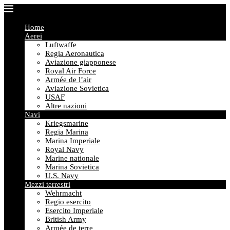
Home
Aerei
Luftwaffe
Regia Aeronautica
Aviazione giapponese
Royal Air Force
Armée de l’air
Aviazione Sovietica
USAF
Altre nazioni
Navi
Kriegsmarine
Regia Marina
Marina Imperiale
Royal Navy
Marine nationale
Marina Sovietica
U.S. Navy
Mezzi terrestri
Wehrmacht
Regio esercito
Esercito Imperiale
British Army
Armée de terre