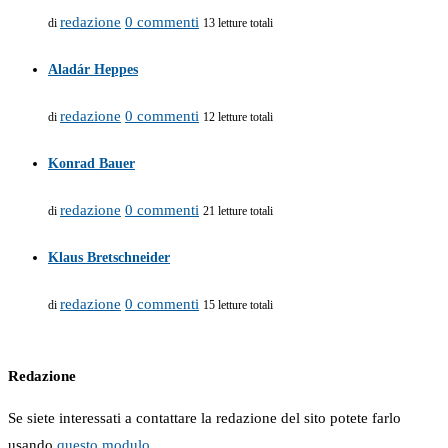
redazione
0 commenti
di
13 letture totali
Aladár Heppes
redazione
0 commenti
di
12 letture totali
Konrad Bauer
redazione
0 commenti
di
21 letture totali
Klaus Bretschneider
redazione
0 commenti
di
15 letture totali
Redazione
Se siete interessati a contattare la redazione del sito potete farlo
usando
questo modulo
.