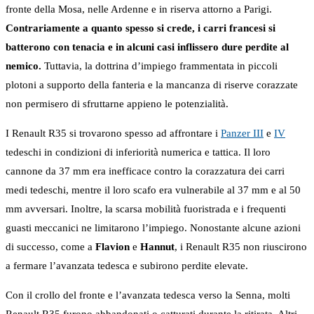
fronte della Mosa, nelle Ardenne e in riserva attorno a Parigi.
Contrariamente a quanto spesso si crede, i carri francesi si
batterono con tenacia e in alcuni casi inflissero dure perdite al
nemico.
Tuttavia, la dottrina d’impiego frammentata in piccoli
plotoni a supporto della fanteria e la mancanza di riserve corazzate
non permisero di sfruttarne appieno le potenzialità.
I Renault R35 si trovarono spesso ad affrontare i
Panzer III
e
IV
tedeschi in condizioni di inferiorità numerica e tattica. Il loro
cannone da 37 mm era inefficace contro la corazzatura dei carri
medi tedeschi, mentre il loro scafo era vulnerabile al 37 mm e al 50
mm avversari. Inoltre, la scarsa mobilità fuoristrada e i frequenti
guasti meccanici ne limitarono l’impiego. Nonostante alcune azioni
di successo, come a
Flavion
e
Hannut
, i Renault R35 non riuscirono
a fermare l’avanzata tedesca e subirono perdite elevate.
Con il crollo del fronte e l’avanzata tedesca verso la Senna, molti
Renault R35 furono abbandonati o catturati durante la ritirata. Altri