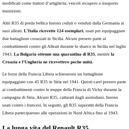
modificati come trattori d’artiglieria, veicoli recupero o trasporto
munizioni.
Altri R35 di preda bellica furono ceduti o venduti dalla Germania ai
suoi alleati.
L’Italia ricevette 124 esemplari
, usati per equipaggiare
due battaglioni corazzati in Sicilia. Alcuni presero parte ai
combattimenti contro gli Alleati durante lo sbarco in Sicilia nel luglio
1943.
La Bulgaria ottenne una quarantina di R35
, mentre
la
Croazia e l’Ungheria ne ricevettero poche unità
.
Le forze della Francia Libera schierarono un battaglione
equipaggiato con 45 R35 in Siria nel 1941. Questi carri presero parte
ai combattimenti contro le truppe della Francia di Vichy durante la
campagna di Siria. Alcuni R35, catturati dagli australiani, furono
usati contro i francesi. In seguito, gli R35 superstiti della Francia
Libera parteciparono alle operazioni in Nord Africa fino al 1943.
La lunga vita del Renault R35