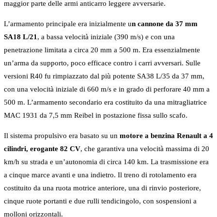
maggior parte delle armi anticarro leggere avversarie.
L’armamento principale era inizialmente u
n cannone da 37 mm
SA18 L/21
, a bassa velocità iniziale (390 m/s) e con una
penetrazione limitata a circa 20 mm a 500 m. Era essenzialmente
un’arma da supporto, poco efficace contro i carri avversari. Sulle
versioni R40 fu rimpiazzato dal più potente SA38 L/35 da 37 mm,
con una velocità iniziale di 660 m/s e in grado di perforare 40 mm a
500 m. L’armamento secondario era costituito da una mitragliatrice
MAC 1931 da 7,5 mm Reibel in postazione fissa sullo scafo.
Il sistema propulsivo era basato su un
motore a benzina Renault a 4
cilindri, erogante 82 CV
, che garantiva una velocità massima di 20
km/h su strada e un’autonomia di circa 140 km. La trasmissione era
a cinque marce avanti e una indietro. Il treno di rotolamento era
costituito da una ruota motrice anteriore, una di rinvio posteriore,
cinque ruote portanti e due rulli tendicingolo, con sospensioni a
molloni orizzontali.