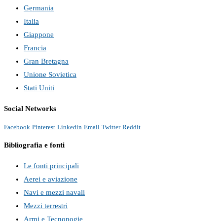
Germania
Italia
Giappone
Francia
Gran Bretagna
Unione Sovietica
Stati Uniti
Social Networks
Facebook
Pinterest
Linkedin
Email
Twitter
Reddit
Bibliografia e fonti
Le fonti principali
Aerei e aviazione
Navi e mezzi navali
Mezzi terrestri
Armi e Tecnonogie