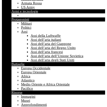
Armata Rossa
US Army
Armi e tecnologie
Protagonisti
Militari
Politici
Assi
Assi della Luftwaffe
Assi dell’aria italiani
Assi dell’aria del Giappone
Assi dell’aria del Regno Unito
Assi dell’aria francesi
Assi dell’aria dell’Unione Sovietica
Assi dell’aria degli Stati Uniti
Battaglie
Europa Occidentale
Europa Orientale
Africa
Atlantico
Medio Oriente e Africa Orientale
Pacifico
Risorse
Immagini
Musei
Approfondimenti