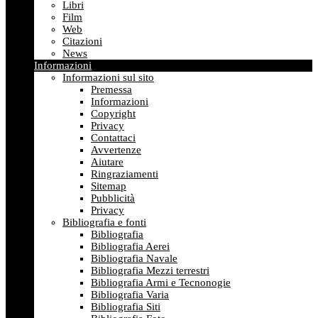
Libri
Film
Web
Citazioni
News
Informazioni
Informazioni sul sito
Premessa
Informazioni
Copyright
Privacy
Contattaci
Avvertenze
Aiutare
Ringraziamenti
Sitemap
Pubblicità
Privacy
Bibliografia e fonti
Bibliografia
Bibliografia Aerei
Bibliografia Navale
Bibliografia Mezzi terrestri
Bibliografia Armi e Tecnonogie
Bibliografia Varia
Bibliografia Siti