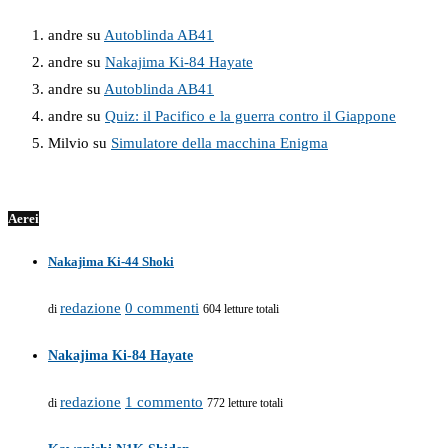
andre
su
Autoblinda AB41
andre
su
Nakajima Ki-84 Hayate
andre
su
Autoblinda AB41
andre
su
Quiz: il Pacifico e la guerra contro il Giappone
Milvio
su
Simulatore della macchina Enigma
Aerei
Nakajima Ki-44 Shoki
redazione
0 commenti
di
604 letture totali
Nakajima Ki-84 Hayate
redazione
1 commento
di
772 letture totali