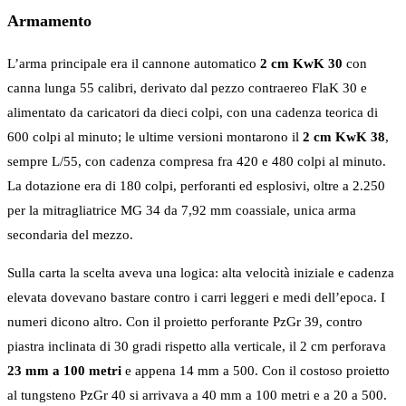
Armamento
L’arma principale era il cannone automatico
2 cm KwK 30
con
canna lunga 55 calibri, derivato dal pezzo contraereo FlaK 30 e
alimentato da caricatori da dieci colpi, con una cadenza teorica di
600 colpi al minuto; le ultime versioni montarono il
2 cm KwK 38
,
sempre L/55, con cadenza compresa fra 420 e 480 colpi al minuto.
La dotazione era di 180 colpi, perforanti ed esplosivi, oltre a 2.250
per la mitragliatrice MG 34 da 7,92 mm coassiale, unica arma
secondaria del mezzo.
Sulla carta la scelta aveva una logica: alta velocità iniziale e cadenza
elevata dovevano bastare contro i carri leggeri e medi dell’epoca. I
numeri dicono altro. Con il proietto perforante PzGr 39, contro
piastra inclinata di 30 gradi rispetto alla verticale, il 2 cm perforava
23 mm a 100 metri
e appena 14 mm a 500. Con il costoso proietto
al tungsteno PzGr 40 si arrivava a 40 mm a 100 metri e a 20 a 500.