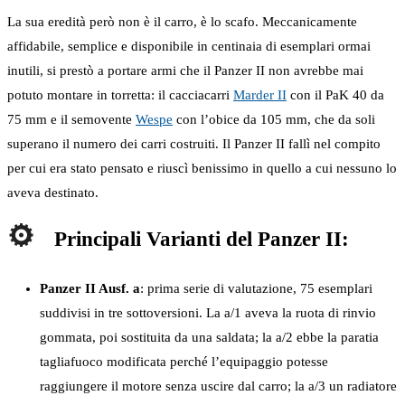
La sua eredità però non è il carro, è lo scafo. Meccanicamente
affidabile, semplice e disponibile in centinaia di esemplari ormai
inutili, si prestò a portare armi che il Panzer II non avrebbe mai
potuto montare in torretta: il cacciacarri
Marder II
con il PaK 40 da
75 mm e il semovente
Wespe
con l’obice da 105 mm, che da soli
superano il numero dei carri costruiti. Il Panzer II fallì nel compito
per cui era stato pensato e riuscì benissimo in quello a cui nessuno lo
aveva destinato.
Principali Varianti del Panzer II:
Panzer II Ausf. a
: prima serie di valutazione, 75 esemplari
suddivisi in tre sottoversioni. La a/1 aveva la ruota di rinvio
gommata, poi sostituita da una saldata; la a/2 ebbe la paratia
tagliafuoco modificata perché l’equipaggio potesse
raggiungere il motore senza uscire dal carro; la a/3 un radiatore