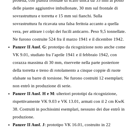
protetta, con piastra frontale di scafo unica da 35 mm al posto
delle piastre aggiuntive imbullonate, 30 mm sul frontale di
sovrastruttura e torretta e 15 mm sui fianchi. Sulla
sovrastruttura fu ricavata una falsa feritoia accanto a quella
vera, per attirare i colpi dei fucili anticarro. Peso 9,5 tonnellate.
Ne furono costruite 524 fra il marzo 1941 e il dicembre 1942.
Panzer II Ausf. G
: prototipo da ricognizione noto anche come
VK 9.01, studiato fra l’aprile 1941 e il febbraio 1942, con
corazza massima di 30 mm, riservette nella parte posteriore
della torretta e treno di rotolamento a cinque coppie di ruote
sfalsate su barre di torsione. Ne furono costruiti 12 esemplari;
non entrò in produzione di serie.
Panzer II Ausf. H e M
: ulteriori prototipi da ricognizione,
rispettivamente VK 9.03 e VK 13.01, armati con il 2 cm KwK
38. Costruiti in pochissimi esemplari, nessuno dei due entrò in
produzione.
Panzer II Ausf. J
: prototipo VK 16.01, costruito in 22