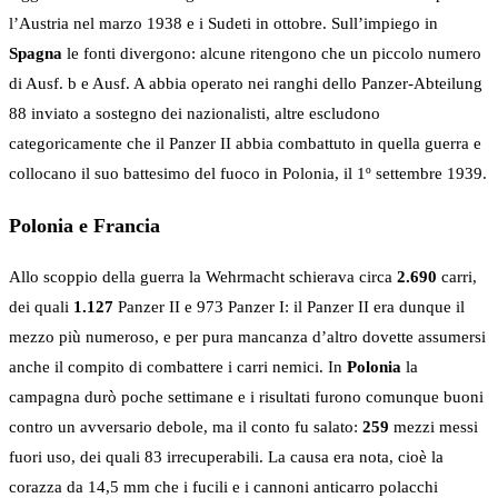
l’Austria nel marzo 1938 e i Sudeti in ottobre. Sull’impiego in
Spagna
le fonti divergono: alcune ritengono che un piccolo numero
di Ausf. b e Ausf. A abbia operato nei ranghi dello Panzer-Abteilung
88 inviato a sostegno dei nazionalisti, altre escludono
categoricamente che il Panzer II abbia combattuto in quella guerra e
collocano il suo battesimo del fuoco in Polonia, il 1º settembre 1939.
Polonia e Francia
Allo scoppio della guerra la Wehrmacht schierava circa
2.690
carri,
dei quali
1.127
Panzer II e 973 Panzer I: il Panzer II era dunque il
mezzo più numeroso, e per pura mancanza d’altro dovette assumersi
anche il compito di combattere i carri nemici. In
Polonia
la
campagna durò poche settimane e i risultati furono comunque buoni
contro un avversario debole, ma il conto fu salato:
259
mezzi messi
fuori uso, dei quali 83 irrecuperabili. La causa era nota, cioè la
corazza da 14,5 mm che i fucili e i cannoni anticarro polacchi