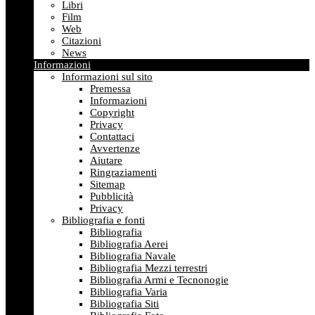
Libri
Film
Web
Citazioni
News
Informazioni
Informazioni sul sito
Premessa
Informazioni
Copyright
Privacy
Contattaci
Avvertenze
Aiutare
Ringraziamenti
Sitemap
Pubblicità
Privacy
Bibliografia e fonti
Bibliografia
Bibliografia Aerei
Bibliografia Navale
Bibliografia Mezzi terrestri
Bibliografia Armi e Tecnonogie
Bibliografia Varia
Bibliografia Siti