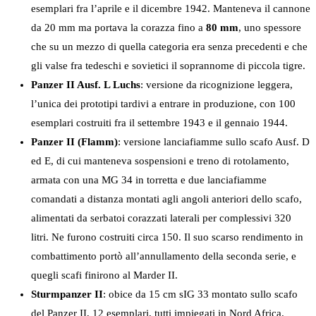
esemplari fra l’aprile e il dicembre 1942. Manteneva il cannone
da 20 mm ma portava la corazza fino a
80 mm
, uno spessore
che su un mezzo di quella categoria era senza precedenti e che
gli valse fra tedeschi e sovietici il soprannome di piccola tigre.
Panzer II Ausf. L Luchs
: versione da ricognizione leggera,
l’unica dei prototipi tardivi a entrare in produzione, con 100
esemplari costruiti fra il settembre 1943 e il gennaio 1944.
Panzer II (Flamm)
: versione lanciafiamme sullo scafo Ausf. D
ed E, di cui manteneva sospensioni e treno di rotolamento,
armata con una MG 34 in torretta e due lanciafiamme
comandati a distanza montati agli angoli anteriori dello scafo,
alimentati da serbatoi corazzati laterali per complessivi 320
litri. Ne furono costruiti circa 150. Il suo scarso rendimento in
combattimento portò all’annullamento della seconda serie, e
quegli scafi finirono al Marder II.
Sturmpanzer II
: obice da 15 cm sIG 33 montato sullo scafo
del Panzer II, 12 esemplari, tutti impiegati in Nord Africa.