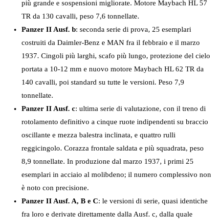
più grande e sospensioni migliorate. Motore Maybach HL 57
TR da 130 cavalli, peso 7,6 tonnellate.
Panzer II Ausf. b
: seconda serie di prova, 25 esemplari
costruiti da Daimler-Benz e MAN fra il febbraio e il marzo
1937. Cingoli più larghi, scafo più lungo, protezione del cielo
portata a 10-12 mm e nuovo motore Maybach HL 62 TR da
140 cavalli, poi standard su tutte le versioni. Peso 7,9
tonnellate.
Panzer II Ausf. c
: ultima serie di valutazione, con il treno di
rotolamento definitivo a cinque ruote indipendenti su braccio
oscillante e mezza balestra inclinata, e quattro rulli
reggicingolo. Corazza frontale saldata e più squadrata, peso
8,9 tonnellate. In produzione dal marzo 1937, i primi 25
esemplari in acciaio al molibdeno; il numero complessivo non
è noto con precisione.
Panzer II Ausf. A, B e C
: le versioni di serie, quasi identiche
fra loro e derivate direttamente dalla Ausf. c, dalla quale