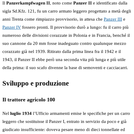
Il
Panzerkampfwagen II
, noto come
Panzer II
e identificato dalla
sigla Sd.Kfz. 121, fu un carro armato leggero progettato a metà degli
anni Trenta come rimpiazzo provvisorio, in attesa che
Panzer III
e
Panzer IV
fossero pronti. Il provvisorio durò a lungo: fu il carro più
numeroso delle divisioni corazzate in Polonia e in Francia, benché il
suo cannone da 20 mm fosse inadeguato contro qualunque mezzo
corazzato già nel 1939. Ritirato dalla prima linea fra il 1942 e il
1943, il Panzer II ebbe però una seconda vita più lunga e più utile
della prima: il suo scafo divenne la base di semoventi e cacciacarri.
Sviluppo e produzione
Il trattore agricolo 100
Nel
luglio 1934
l’Ufficio armamenti emise le specifiche per un carro
leggero che sostituisse il Panzer I, entrato in servizio da poco e già
giudicato insufficiente: doveva pesare meno di dieci tonnellate ed