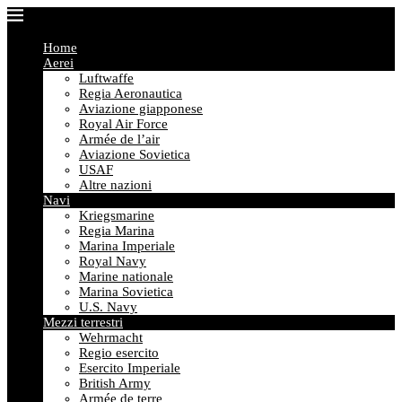
Home
Aerei
Luftwaffe
Regia Aeronautica
Aviazione giapponese
Royal Air Force
Armée de l’air
Aviazione Sovietica
USAF
Altre nazioni
Navi
Kriegsmarine
Regia Marina
Marina Imperiale
Royal Navy
Marine nationale
Marina Sovietica
U.S. Navy
Mezzi terrestri
Wehrmacht
Regio esercito
Esercito Imperiale
British Army
Armée de terre