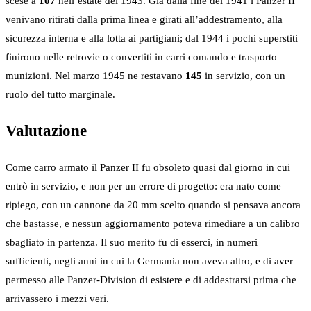
scese a
107
nell’estate del 1943. Già dalla fine del 1941 i Panzer II
venivano ritirati dalla prima linea e girati all’addestramento, alla
sicurezza interna e alla lotta ai partigiani; dal 1944 i pochi superstiti
finirono nelle retrovie o convertiti in carri comando e trasporto
munizioni. Nel marzo 1945 ne restavano
145
in servizio, con un
ruolo del tutto marginale.
Valutazione
Come carro armato il Panzer II fu obsoleto quasi dal giorno in cui
entrò in servizio, e non per un errore di progetto: era nato come
ripiego, con un cannone da 20 mm scelto quando si pensava ancora
che bastasse, e nessun aggiornamento poteva rimediare a un calibro
sbagliato in partenza. Il suo merito fu di esserci, in numeri
sufficienti, negli anni in cui la Germania non aveva altro, e di aver
permesso alle Panzer-Division di esistere e di addestrarsi prima che
arrivassero i mezzi veri.