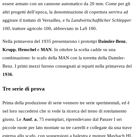
essere armato con un cannone automatico da 20 mm. Come per gli
altri progetti dell’epoca, la denominazione di copertura serviva ad
aggirare il trattato di Versailles, e fu
Landwirtschaftlicher Schlepper
100
, trattore agricolo 100, abbreviato in LaS 100.
Nella primavera del 1935 presentarono i prototipi
Daimler-Benz
,
Krupp
,
Henschel
e
MAN
. In ottobre la scelta cadde su una
combinazione: lo scafo della MAN con la torretta della Daimler-
Benz. I primi mezzi furono consegnati ai reparti nella primavera del
1936
.
Tre serie di prova
Prima della produzione di serie vennero tre serie sperimentali, ed è
nel loro succedersi che si vede la ricerca del treno di rotolamento
giusto. Le
Ausf. a
, 75 esemplari, riprendevano dal Panzer I sei
piccole ruote per lato montate su tre carrelli e collegate da una trave
esterna allo scafo, con sospensioni a balestra e motore Maybach HL