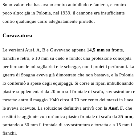
Sono valori che bastavano contro autoblindo e fanteria, e contro
poco altro: già in Polonia, nel 1939, il cannone era insufficiente
contro qualunque carro adeguatamente protetto.
Corazzatura
Le versioni Ausf. A, B e C avevano appena
14,5 mm
su fronte,
fianchi e retro, e 10 mm su cielo e fondo: una protezione concepita
per fermare le mitragliatrici e le schegge, non i proietti perforanti. La
guerra di Spagna aveva già dimostrato che non bastava, e la Polonia
lo confermò a spese degli equipaggi. Si corse ai ripari imbullonando
piastre supplementari da 20 mm sul frontale di scafo, sovrastruttura e
torretta: entro il maggio 1940 circa il 70 per cento dei mezzi in linea
le aveva ricevute. La soluzione definitiva arrivò con la
Ausf. F
, che
sostituì le aggiunte con un’unica piastra frontale di scafo da
35 mm
,
portando a 30 mm il frontale di sovrastruttura e torretta e a 15 mm i
fianchi.