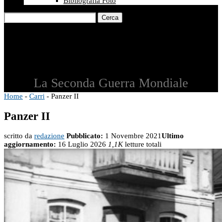
Bibliografia Foto
Cerca
La Seconda Guerra Mondiale
Home
-
Carri
-
Panzer II
Panzer II
scritto da
redazione
Pubblicato:
1 Novembre 2021
Ultimo
aggiornamento:
16 Luglio 2026
1,1K
letture totali