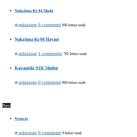
Nakajima Ki-44 Shoki
redazione
0 commenti
di
606 letture totali
Nakajima Ki-84 Hayate
redazione
1 commento
di
782 letture totali
Kawanishi N1K Shiden
redazione
0 commenti
di
866 letture totali
Navi
Vesuvio
redazione
0 commenti
di
9 letture totali