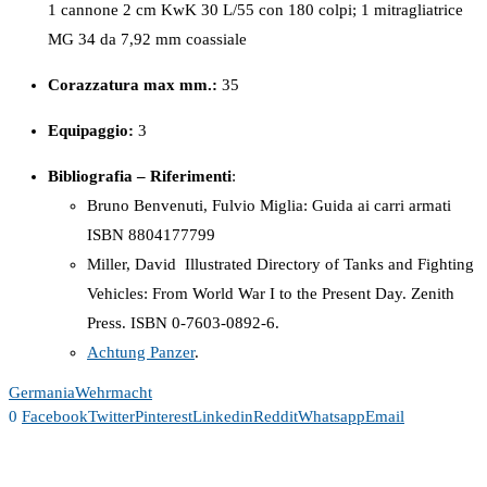
1 cannone 2 cm KwK 30 L/55 con 180 colpi; 1 mitragliatrice
MG 34 da 7,92 mm coassiale
Corazzatura max mm.:
35
Equipaggio:
3
Bibliografia – Riferimenti
:
Bruno Benvenuti, Fulvio Miglia: Guida ai carri armati
ISBN 8804177799
Miller, David Illustrated Directory of Tanks and Fighting
Vehicles: From World War I to the Present Day. Zenith
Press. ISBN 0-7603-0892-6.
Achtung Panzer
.
Germania
Wehrmacht
0
Facebook
Twitter
Pinterest
Linkedin
Reddit
Whatsapp
Email