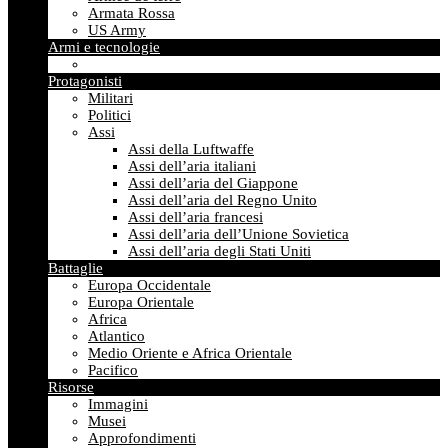
Armata Rossa
US Army
Armi e tecnologie
Protagonisti
Militari
Politici
Assi
Assi della Luftwaffe
Assi dell’aria italiani
Assi dell’aria del Giappone
Assi dell’aria del Regno Unito
Assi dell’aria francesi
Assi dell’aria dell’Unione Sovietica
Assi dell’aria degli Stati Uniti
Battaglie
Europa Occidentale
Europa Orientale
Africa
Atlantico
Medio Oriente e Africa Orientale
Pacifico
Risorse
Immagini
Musei
Approfondimenti