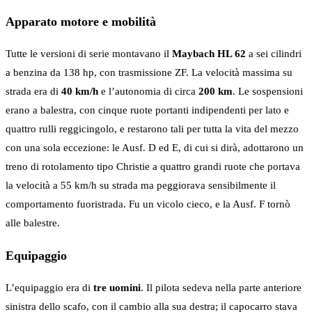
Apparato motore e mobilità
Tutte le versioni di serie montavano il
Maybach HL 62
a sei cilindri
a benzina da 138 hp, con trasmissione ZF. La velocità massima su
strada era di
40 km/h
e l’autonomia di circa
200 km
. Le sospensioni
erano a balestra, con cinque ruote portanti indipendenti per lato e
quattro rulli reggicingolo, e restarono tali per tutta la vita del mezzo
con una sola eccezione: le Ausf. D ed E, di cui si dirà, adottarono un
treno di rotolamento tipo Christie a quattro grandi ruote che portava
la velocità a 55 km/h su strada ma peggiorava sensibilmente il
comportamento fuoristrada. Fu un vicolo cieco, e la Ausf. F tornò
alle balestre.
Equipaggio
L’equipaggio era di
tre uomini
. Il pilota sedeva nella parte anteriore
sinistra dello scafo, con il cambio alla sua destra; il capocarro stava