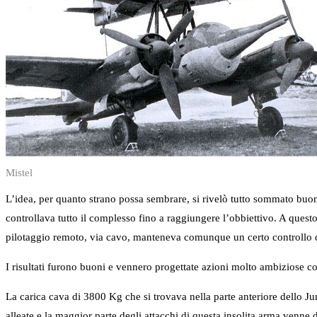
Mistel
L’idea, per quanto strano possa sembrare, si rivelò tutto sommato buona
controllava tutto il complesso fino a raggiungere l’obbiettivo. A quest
pilotaggio remoto, via cavo, manteneva comunque un certo controllo
I risultati furono buoni e vennero progettate azioni molto ambiziose com
La carica cava di 3800 Kg che si trovava nella parte anteriore dello Jun
alleate e la maggior parte degli attacchi di questa insolita arma venne d