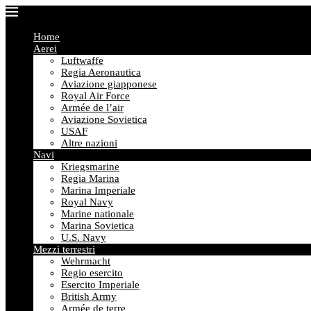
Home
Aerei
Luftwaffe
Regia Aeronautica
Aviazione giapponese
Royal Air Force
Armée de l’air
Aviazione Sovietica
USAF
Altre nazioni
Navi
Kriegsmarine
Regia Marina
Marina Imperiale
Royal Navy
Marine nationale
Marina Sovietica
U.S. Navy
Mezzi terrestri
Wehrmacht
Regio esercito
Esercito Imperiale
British Army
Armée de terre