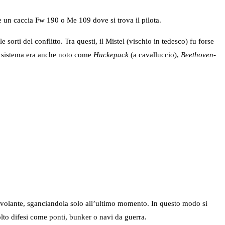
e un caccia Fw 190 o Me 109 dove si trova il pilota.
orti del conflitto. Tra questi, il Mistel (vischio in tedesco) fu forse
ro sistema era anche noto come
Huckepack
(a cavalluccio),
Beethoven-
a volante, sganciandola solo all’ultimo momento. In questo modo si
lto difesi come ponti, bunker o navi da guerra.