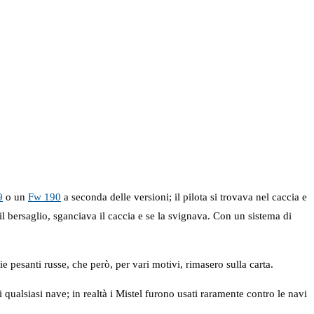
9
o un
Fw 190
a seconda delle versioni; il pilota si trovava nel caccia e
l bersaglio, sganciava il caccia e se la svignava. Con un sistema di
e pesanti russe, che però, per vari motivi, rimasero sulla carta.
 qualsiasi nave; in realtà i Mistel furono usati raramente contro le navi