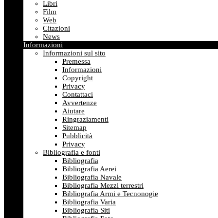
Libri
Film
Web
Citazioni
News
Informazioni
Informazioni sul sito
Premessa
Informazioni
Copyright
Privacy
Contattaci
Avvertenze
Aiutare
Ringraziamenti
Sitemap
Pubblicità
Privacy
Bibliografia e fonti
Bibliografia
Bibliografia Aerei
Bibliografia Navale
Bibliografia Mezzi terrestri
Bibliografia Armi e Tecnonogie
Bibliografia Varia
Bibliografia Siti