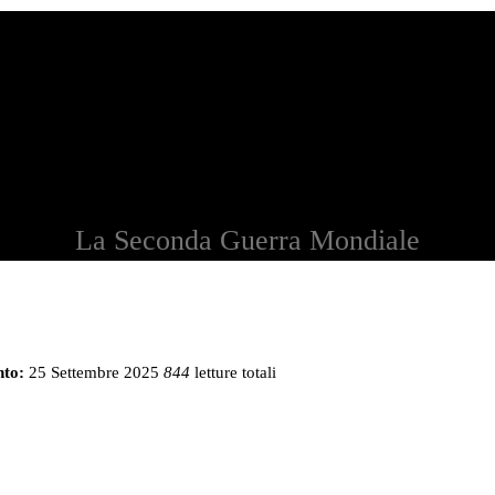
La Seconda Guerra Mondiale
to:
25 Settembre 2025
844
letture totali