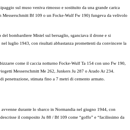
ipaggio sul muso veniva rimosso e sostituito da una grande carica
te un Messerschmitt Bf 109 o un Focke-Wulf Fw 190) fungeva da velivolo
o del bombardiere Mistel sul bersaglio, sganciava il drone e si
e nel luglio 1943, con risultati abbastanza promettenti da convincere la
i bizzarre come il caccia notturno Focke-Wulf Ta 154 con uno Fw 190,
 aviogetti Messerschmitt Me 262, Junkers Ju 287 o Arado Ar 234.
 di penetrazione, stimata fino a 7 metri di cemento armato.
uoco avvenne durante lo sbarco in Normandia nel giugno 1944, con
 descrisse il composito Ju 88 / Bf 109 come “goffo” e “facilissimo da