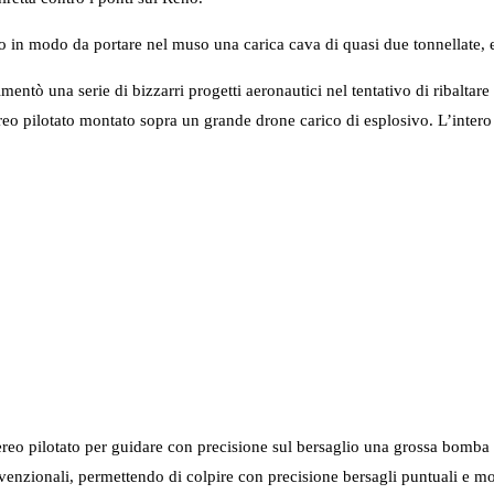
to in modo da portare nel muso una carica cava di quasi due tonnellate, 
 una serie di bizzarri progetti aeronautici nel tentativo di ribaltare le s
reo pilotato montato sopra un grande drone carico di esplosivo. L’inte
aereo pilotato per guidare con precisione sul bersaglio una grossa bomb
enzionali, permettendo di colpire con precisione bersagli puntuali e mo