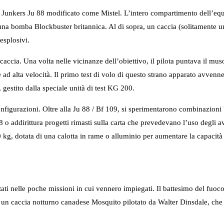
Junkers Ju 88 modificato come Mistel. L’intero compartimento dell’equ
di una bomba Blockbuster britannica. Al di sopra, un caccia (solitamen
esplosivi.
accia. Una volta nelle vicinanze dell’obiettivo, il pilota puntava il mus
e ad alta velocità. Il primo test di volo di questo strano apparato avvenn
stito dalla speciale unità di test KG 200.
onfigurazioni. Oltre alla Ju 88 / Bf 109, si sperimentarono combinazion
o addirittura progetti rimasti sulla carta che prevedevano l’uso degli
0 kg, dotata di una calotta in rame o alluminio per aumentare la capacità
itati nelle poche missioni in cui vennero impiegati. Il battesimo del f
a un caccia notturno canadese Mosquito pilotato da Walter Dinsdale, che