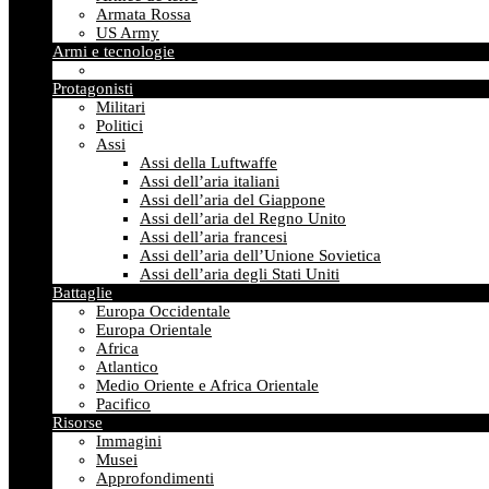
Armata Rossa
US Army
Armi e tecnologie
Protagonisti
Militari
Politici
Assi
Assi della Luftwaffe
Assi dell’aria italiani
Assi dell’aria del Giappone
Assi dell’aria del Regno Unito
Assi dell’aria francesi
Assi dell’aria dell’Unione Sovietica
Assi dell’aria degli Stati Uniti
Battaglie
Europa Occidentale
Europa Orientale
Africa
Atlantico
Medio Oriente e Africa Orientale
Pacifico
Risorse
Immagini
Musei
Approfondimenti