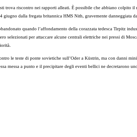
ti trova riscontro nei rapporti alleati. È possibile che abbiano colpito i
 24 giugno dalla fregata britannica HMS Nith, gravemente danneggiata da
bandonato quando l’affondamento della corazzata tedesca Tirpitz induss
selezionati per attaccare alcune centrali elettriche nei pressi di Mosca e
orità.
ontro le teste di ponte sovietiche sull’Oder a Küstrin, ma con danni mi
essa messa a punto e il precipitare degli eventi bellici ne decretarono u