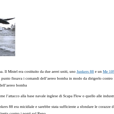
. Il Mistel era costituito da due aerei uniti, uno
Junkers 88
e un
Me 10
o punto fissava i comandi dell’aereo bomba in modo da dirigerlo contro i
 dell’aereo bomba
e l’attacco alla base navale inglese di Scapa Flow o quello alle industri
kers 88 era micidiale e sarebbe stata sufficiente a sfondare le corazze di
iretta contro i ponti sul Reno.