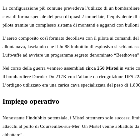
La configurazione più comune prevedeva l’utilizzo di un bombardiere 
cava di forma speciale del peso di quasi 2 tonnellate, l’equivalente 
pilota tramite un complesso sistema di montanti e agganci con bulloni 
L’aereo composito così formato decollava con il pilota ai comandi del c
allontanava, lasciando che il Ju 88 imbottito di esplosivo si schiantass
Luftwaffe ad avviare un programma segreto denominato “Beethoven”, ge
Nel corso della guerra vennero assemblati
circa 250 Mistel
in varie c
il bombardiere Dornier Do 217K con l’aliante da ricognizione DFS 228 
L’ordigno utilizzato era una carica cava specializzata del peso di 1.80
Impiego operativo
Nonostante l’indubbio potenziale, i Mistel ottennero solo successi lim
attacchi al porto di Courseulles-sur-Mer. Un Mistel venne abbattuto d
abbattere”.