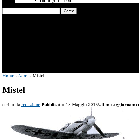
Bibliografia Foto
Cerca
Home
-
Aerei
-
Mistel
Mistel
scritto da
redazione
Pubblicato:
18 Maggio 2015
Ultimo aggiornamen