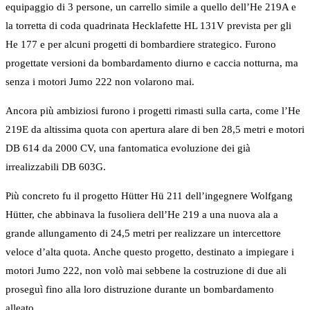
equipaggio di 3 persone, un carrello simile a quello dell’He 219A e
la torretta di coda quadrinata Hecklafette HL 131V prevista per gli
He 177 e per alcuni progetti di bombardiere strategico. Furono
progettate versioni da bombardamento diurno e caccia notturna, ma
senza i motori Jumo 222 non volarono mai.
Ancora più ambiziosi furono i progetti rimasti sulla carta, come l’He
219E da altissima quota con apertura alare di ben 28,5 metri e motori
DB 614 da 2000 CV, una fantomatica evoluzione dei già
irrealizzabili DB 603G.
Più concreto fu il progetto Hütter Hü 211 dell’ingegnere Wolfgang
Hütter, che abbinava la fusoliera dell’He 219 a una nuova ala a
grande allungamento di 24,5 metri per realizzare un intercettore
veloce d’alta quota. Anche questo progetto, destinato a impiegare i
motori Jumo 222, non volò mai sebbene la costruzione di due ali
proseguì fino alla loro distruzione durante un bombardamento
alleato.