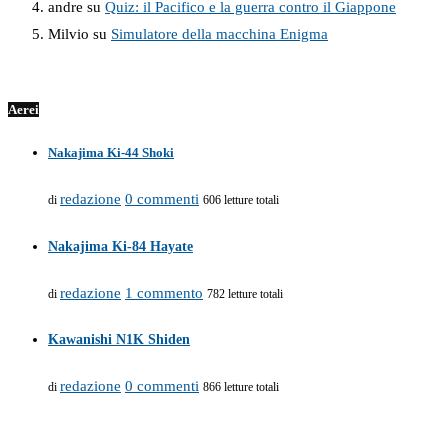
andre
su
Quiz: il Pacifico e la guerra contro il Giappone
Milvio
su
Simulatore della macchina Enigma
Aerei
Nakajima Ki-44 Shoki
redazione
0 commenti
di
606 letture totali
Nakajima Ki-84 Hayate
redazione
1 commento
di
782 letture totali
Kawanishi N1K Shiden
redazione
0 commenti
di
866 letture totali