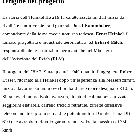
Origine del progetto
La storia dell’Heinkel He 219 fu caratterizzata fin dall’inizio da
rivalità e controversie tra il generale
Josef Kammhuber
,
comandante della forza caccia notturna tedesca,
Ernst Heinkel
, il
famoso progettista e industriale aeronautico, ed
Erhard Milch
,
responsabile delle costruzioni aeronautiche nel Ministero
dell’Aviazione del Reich (RLM).
Il progetto dell’He 219 nacque nel 1940 quando l’ingegnere Robert
Lusser, ritornato alla Heinkel dopo un’esperienza alla Messerschmitt,
iniziò a lavorare su un nuovo bombardiere veloce designato P.1055.
Si trattava di un velivolo avanzato, dotato di cabina pressurizzata,
seggiolini eiettabili, carrello triciclo retrattile, torrette difensive
telecomandate e propulso da due potenti motori Daimler-Benz DB
610 che avrebbero dovuto garantire una velocità massima di 750
km/h.