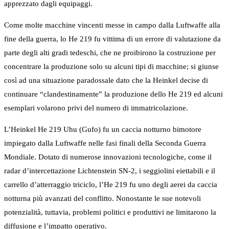
apprezzato dagli equipaggi.
Come molte macchine vincenti messe in campo dalla Luftwaffe alla
fine della guerra, lo He 219 fu vittima di un errore di valutazione da
parte degli alti gradi tedeschi, che ne proibirono la costruzione per
concentrare la produzione solo su alcuni tipi di macchine; si giunse
così ad una situazione paradossale dato che la Heinkel decise di
continuare “clandestinamente” la produzione dello He 219 ed alcuni
esemplari volarono privi del numero di immatricolazione.
L’Heinkel He 219 Uhu (Gufo) fu un caccia notturno bimotore
impiegato dalla Luftwaffe nelle fasi finali della Seconda Guerra
Mondiale. Dotato di numerose innovazioni tecnologiche, come il
radar d’intercettazione Lichtenstein SN-2, i seggiolini eiettabili e il
carrello d’atterraggio triciclo, l’He 219 fu uno degli aerei da caccia
notturna più avanzati del conflitto. Nonostante le sue notevoli
potenzialità, tuttavia, problemi politici e produttivi ne limitarono la
diffusione e l’impatto operativo.