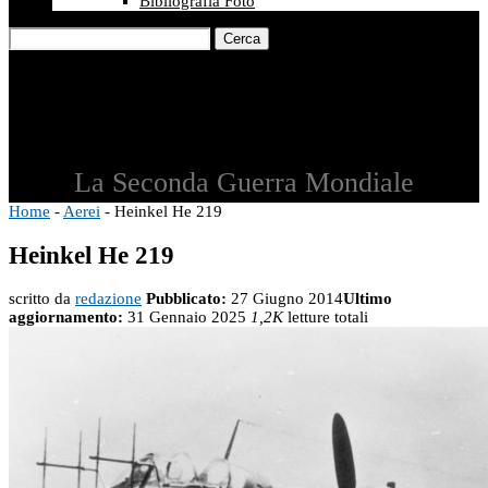
Bibliografia Foto
Cerca
La Seconda Guerra Mondiale
Home
-
Aerei
-
Heinkel He 219
Heinkel He 219
scritto da
redazione
Pubblicato:
27 Giugno 2014
Ultimo
aggiornamento:
31 Gennaio 2025
1,2K
letture totali