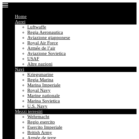
Home
Aerei
Luftwaffe
Regia Aeronautica
Aviazione giapponese
Royal Air Force
Armée de l’air
Aviazione Sovietica
USAF
Altre nazioni
Navi
Kriegsmarine
Regia Marina
Marina Imperiale
Royal Navy
Marine nationale
Marina Sovietica
U.S. Navy
Mezzi terrestri
Wehrmacht
Regio esercito
Esercito Imperiale
British Army
Armée de terre