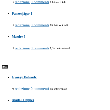
redazione
0 commenti
di
1 letture totali
Panzerjäger I
redazione
0 commenti
di
1K letture totali
Marder I
redazione
0 commenti
di
1,3K letture totali
Assi
György Debrödy
redazione
0 commenti
di
15 letture totali
Aladár Heppes