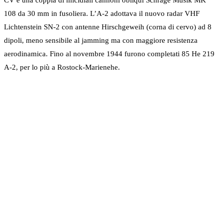
CV e una coppia di micidiali cannoni obliqui Schräge Musik MK
108 da 30 mm in fusoliera. L’A-2 adottava il nuovo radar VHF
Lichtenstein SN-2 con antenne Hirschgeweih (corna di cervo) ad 8
dipoli, meno sensibile al jamming ma con maggiore resistenza
aerodinamica. Fino al novembre 1944 furono completati 85 He 219
A-2, per lo più a Rostock-Marienehe.