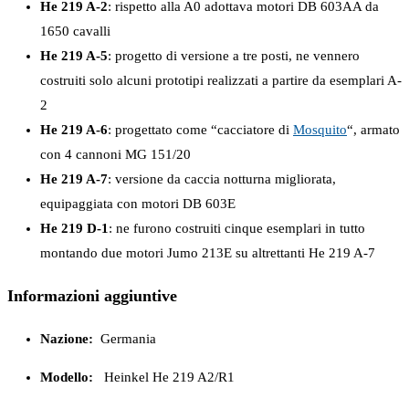
He 219 A-2
: rispetto alla A0 adottava motori DB 603AA da
1650 cavalli
He 219 A-5
: progetto di versione a tre posti, ne vennero
costruiti solo alcuni prototipi realizzati a partire da esemplari A-
2
He 219 A-6
: progettato come “cacciatore di
Mosquito
“, armato
con 4 cannoni MG 151/20
He 219 A-7
: versione da caccia notturna migliorata,
equipaggiata con motori DB 603E
He 219 D-1
: ne furono costruiti cinque esemplari in tutto
montando due motori Jumo 213E su altrettanti He 219 A-7
Informazioni aggiuntive
Nazione:
Germania
Modello:
Heinkel He 219 A2/R1