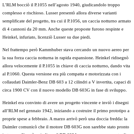
L’RLM bocciò il P.1055 nell’agosto 1940, giudicandolo troppo
complesso e rischioso. Lusser presentò allora diverse varianti
semplificate del progetto, tra cui il P.1056, un caccia notturno armato
di 4 cannoni da 20 mm. Anche queste proposte furono respinte e
Heinkel, infuriato, licenziò Lusser su due piedi.
Nel frattempo però Kammhuber stava cercando un nuovo aereo per
la sua forza caccia notturna in rapida espansione. Heinkel ridisegnò
allora velocemente il P.1055 in chiave di caccia notturno, dando vita
al P.1060. Questa versione era più compatta e motorizzata con i
collaudati Daimler-Benz DB 603 a 12 cilindri a V invertita, capaci di
circa 1900 CV con il nuovo modello DB 603G in fase di sviluppo.
Heinkel era convinto di avere un progetto vincente e inviò i disegni
all’RLM nel gennaio 1942, iniziando a costruire il primo prototipo a
proprie spese a febbraio. A marzo arrivò però una doccia fredda: la
Daimler comunicò che il motore DB 603G non sarebbe stato pronto