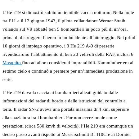
L’He 219 si dimostrò subito un temibile caccia notturno. Nella notte
tra l’11 e il 12 giugno 1943, il pilota collaudatore Werner Streib
volando sul V9 abbatté ben 5 bombardieri in poco più di un’ora,
prima di distruggere l’aereo in un incidente all’atterraggio. Nei primi
10 giorni di impiego operativo, i 3 He 219 A-0 di preserie
rivendicarono l’abbattimento di ben 20 velivoli della RAF, inclusi 6
Mosquito
fino ad allora considerati imprendibili. Kammhuber era al
settimo cielo e continuò a premere per un’immediata produzione in
serie.
L’He 219 dava la caccia ai bombardieri alleati guidato dalle
informazioni del radar di bordo e dalle istruzioni del controllo a
terra. Il radar SN-2 aveva una portata massima di 4 km, superiore
alla spaziatura tra i bombardieri. Pur non eccezionale come
prestazioni (circa 580 km/h di velocità), l’He 219 era comunque un
deciso passo avanti rispetto ai Messerschmitt Bf 110G e ai Dornier