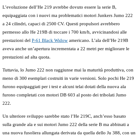
L’evoluzione dell’He 219 avrebbe dovuto essere la serie B,
equipaggiata con i nuovi ma problematici motori Junkers Jumo 222
a 24 cilindri, capaci di 2500 CV. Questi propulsori avrebbero
permesso allo He 219B di toccare i 700 km/h, avvicinandosi alle
prestazioni del
P-61 Black Widow
americano. L’ala dell’He 219B
aveva anche un’apertura incrementata a 22 metri per migliorare le
prestazioni ad alta quota.
Tuttavia, lo Jumo 222 non raggiunse mai la maturità produttiva, con
meno di 300 esemplari costruiti in varie versioni. Solo pochi He 219
furono equipaggiati per i test e alcuni telai dotati della nuova ala
furono completati con motori DB 603 al posto dei tribolati Jumo
222.
Un ulteriore sviluppo sarebbe stato l’He 219C, anch’esso basato
sulla grande ala e sui motori Jumo 222 della serie B ma abbinati a
una nuova fusoliera allungata derivata da quella dello Ju 388, con un