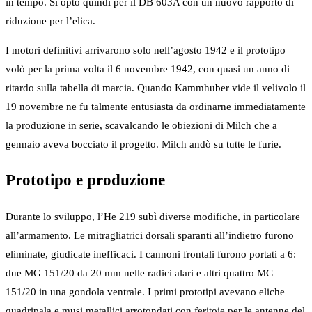
in tempo. Si optò quindi per il DB 603A con un nuovo rapporto di
riduzione per l’elica.
I motori definitivi arrivarono solo nell’agosto 1942 e il prototipo
volò per la prima volta il 6 novembre 1942, con quasi un anno di
ritardo sulla tabella di marcia. Quando Kammhuber vide il velivolo il
19 novembre ne fu talmente entusiasta da ordinarne immediatamente
la produzione in serie, scavalcando le obiezioni di Milch che a
gennaio aveva bocciato il progetto. Milch andò su tutte le furie.
Prototipo e produzione
Durante lo sviluppo, l’He 219 subì diverse modifiche, in particolare
all’armamento. Le mitragliatrici dorsali sparanti all’indietro furono
eliminate, giudicate inefficaci. I cannoni frontali furono portati a 6:
due MG 151/20 da 20 mm nelle radici alari e altri quattro MG
151/20 in una gondola ventrale. I primi prototipi avevano eliche
quadripala e musi metallici arrotondati con feritoie per le antenne del