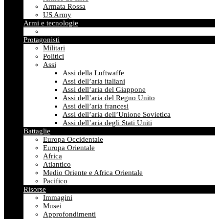
Armata Rossa
US Army
Armi e tecnologie
Protagonisti
Militari
Politici
Assi
Assi della Luftwaffe
Assi dell’aria italiani
Assi dell’aria del Giappone
Assi dell’aria del Regno Unito
Assi dell’aria francesi
Assi dell’aria dell’Unione Sovietica
Assi dell’aria degli Stati Uniti
Battaglie
Europa Occidentale
Europa Orientale
Africa
Atlantico
Medio Oriente e Africa Orientale
Pacifico
Risorse
Immagini
Musei
Approfondimenti