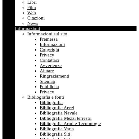
Libri
Film
Web
Citazioni
News
Informazioni
Informazioni sul sito
Premessa
Informazioni
Copyright
Privacy
Contattaci
Avvertenze
Aiutare
Ringraziamenti
Sitemap
Pubblicità
Privacy
Bibliografia e fonti
Bibliografia
Bibliografia Aerei
Bibliografia Navale
Bibliografia Mezzi terrestri
Bibliografia Armi e Tecnonogie
Bibliografia Varia
Bibliografia Siti