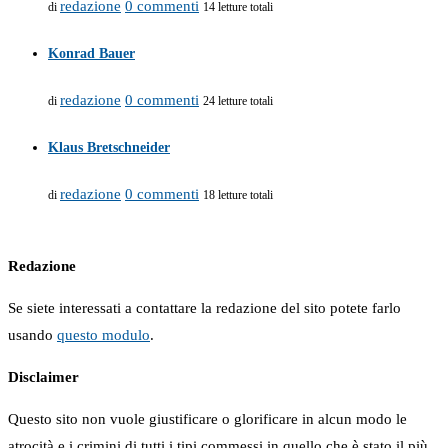
redazione
0 commenti
di
14 letture totali
Konrad Bauer
redazione
0 commenti
di
24 letture totali
Klaus Bretschneider
redazione
0 commenti
di
18 letture totali
Redazione
Se siete interessati a contattare la redazione del sito potete farlo
usando
questo modulo
.
Disclaimer
Questo sito non vuole giustificare o glorificare in alcun modo le
atrocità e i crimini di tutti i tipi commessi in quello che è stato il più