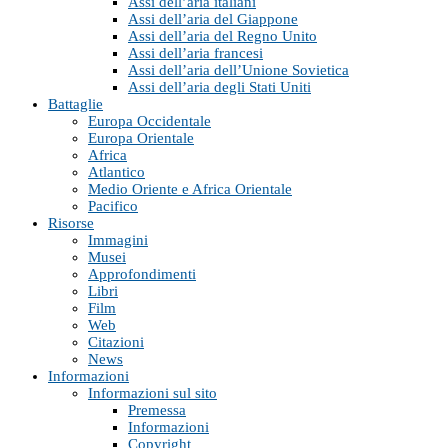
Assi dell’aria italiani
Assi dell’aria del Giappone
Assi dell’aria del Regno Unito
Assi dell’aria francesi
Assi dell’aria dell’Unione Sovietica
Assi dell’aria degli Stati Uniti
Battaglie
Europa Occidentale
Europa Orientale
Africa
Atlantico
Medio Oriente e Africa Orientale
Pacifico
Risorse
Immagini
Musei
Approfondimenti
Libri
Film
Web
Citazioni
News
Informazioni
Informazioni sul sito
Premessa
Informazioni
Copyright