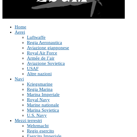
Home
Aerei
Luftwaffe
Regia Aeronautica
Aviazione giapponese
Royal Air Force
Armée de l’air
Aviazione Sovietica
USAF
Altre nazioni
Navi
Kriegsmarine
Regia Marina
Marina Imperiale
Royal Navy
Marine nationale
Marina Sovietica
U.S. Navy
Mezzi terrestri
Wehrmacht
Regio esercito
Esercito Imperiale