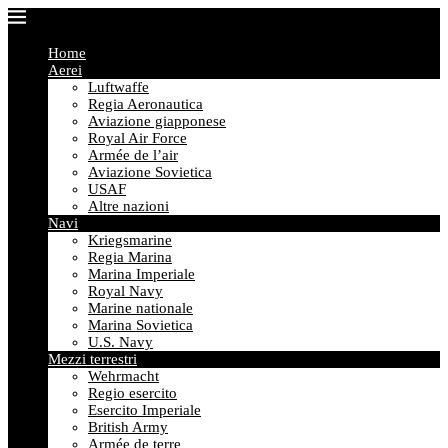
Home
Aerei
Luftwaffe
Regia Aeronautica
Aviazione giapponese
Royal Air Force
Armée de l’air
Aviazione Sovietica
USAF
Altre nazioni
Navi
Kriegsmarine
Regia Marina
Marina Imperiale
Royal Navy
Marine nationale
Marina Sovietica
U.S. Navy
Mezzi terrestri
Wehrmacht
Regio esercito
Esercito Imperiale
British Army
Armée de terre