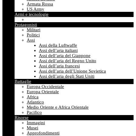
Armata Rossa
US Army
Armi e tecnologie
Protagonisti
Militari
Politici
Assi
Assi della Luftwaffe
Assi dell’aria italiani
Assi dell’aria del Giappone
Assi dell’aria del Regno Unito
Assi dell’aria francesi
Assi dell’aria dell’Unione Sovietica
Assi dell’aria degli Stati Uniti
Battaglie
Europa Occidentale
Europa Orientale
Africa
Atlantico
Medio Oriente e Africa Orientale
Pacifico
Risorse
Immagini
Musei
Approfondimenti