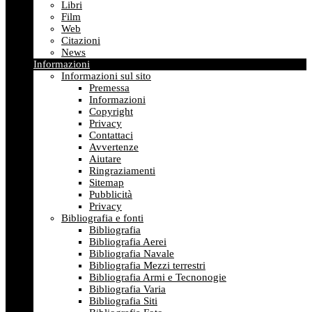
Libri
Film
Web
Citazioni
News
Informazioni
Informazioni sul sito
Premessa
Informazioni
Copyright
Privacy
Contattaci
Avvertenze
Aiutare
Ringraziamenti
Sitemap
Pubblicità
Privacy
Bibliografia e fonti
Bibliografia
Bibliografia Aerei
Bibliografia Navale
Bibliografia Mezzi terrestri
Bibliografia Armi e Tecnonogie
Bibliografia Varia
Bibliografia Siti