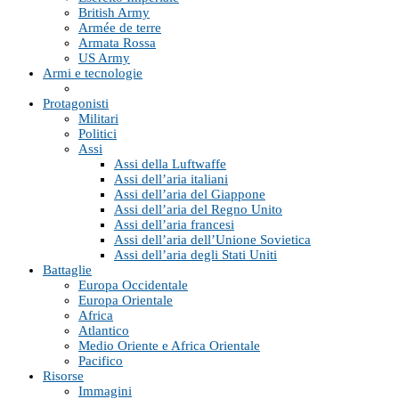
British Army
Armée de terre
Armata Rossa
US Army
Armi e tecnologie
Protagonisti
Militari
Politici
Assi
Assi della Luftwaffe
Assi dell’aria italiani
Assi dell’aria del Giappone
Assi dell’aria del Regno Unito
Assi dell’aria francesi
Assi dell’aria dell’Unione Sovietica
Assi dell’aria degli Stati Uniti
Battaglie
Europa Occidentale
Europa Orientale
Africa
Atlantico
Medio Oriente e Africa Orientale
Pacifico
Risorse
Immagini