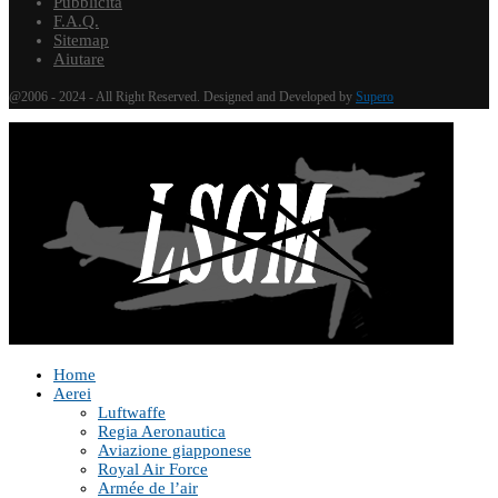
Pubblicità
F.A.Q.
Sitemap
Aiutare
@2006 - 2024 - All Right Reserved. Designed and Developed by
Supero
Home
Aerei
Luftwaffe
Regia Aeronautica
Aviazione giapponese
Royal Air Force
Armée de l’air