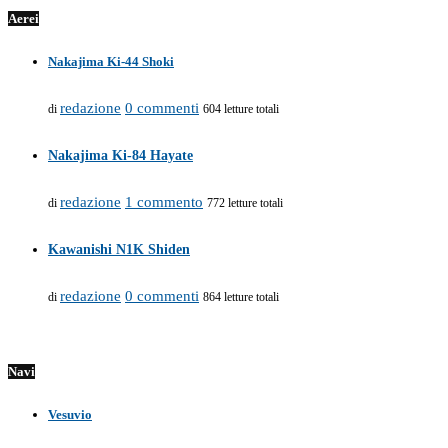
Aerei
Nakajima Ki-44 Shoki
redazione
0 commenti
di
604 letture totali
Nakajima Ki-84 Hayate
redazione
1 commento
di
772 letture totali
Kawanishi N1K Shiden
redazione
0 commenti
di
864 letture totali
Navi
Vesuvio