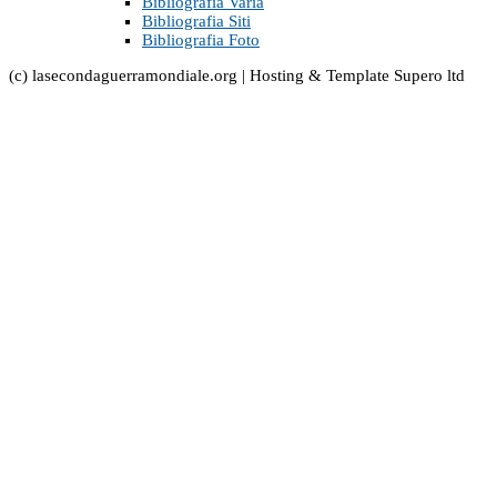
Bibliografia Varia
Bibliografia Siti
Bibliografia Foto
(c) lasecondaguerramondiale.org | Hosting & Template Supero ltd