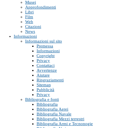
Musei
Approfondimenti
Libri
Film
Web
Citazioni
News
Informazioni
Informazioni sul sito
Premessa
Informazioni
Copyright
Privacy
Contattaci
Avvertenze
Aiutare
Ringraziamenti
Sitemap
Pubblicità
Privacy
Bibliografia e fonti
Bibliografia
Bibliografia Aerei
Bibliografia Navale
Bibliografia Mezzi terrestri
Bibliografia Armi e Tecnonogie