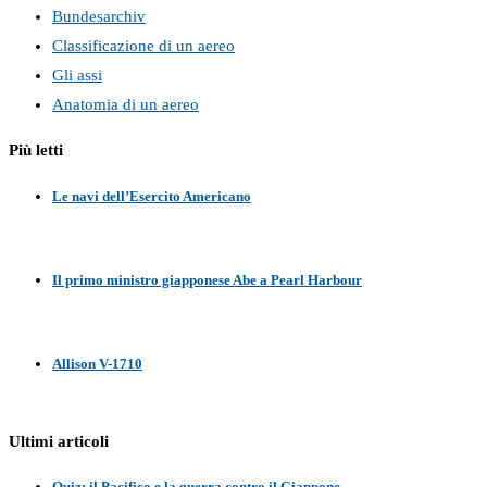
Bundesarchiv
Classificazione di un aereo
Gli assi
Anatomia di un aereo
Più letti
Le navi dell’Esercito Americano
Il primo ministro giapponese Abe a Pearl Harbour
Allison V-1710
Ultimi articoli
Quiz: il Pacifico e la guerra contro il Giappone