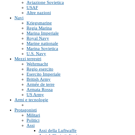
Aviazione Sovietica
USAF
Altre nazioni
Navi
Kriegsmarine
Regia Marina
Marina Imperiale
Royal Navy
Marine nationale
Marina Sovietica
U.S. Navy
Mezzi terrestri
Wehrmacht
Regio esercito
Esercito Imperiale
British Army
Armée de terre
Armata Rossa
US Army
Armi e tecnologie
Protagonisti
Militari
Politici
Assi
Assi della Luftwaffe