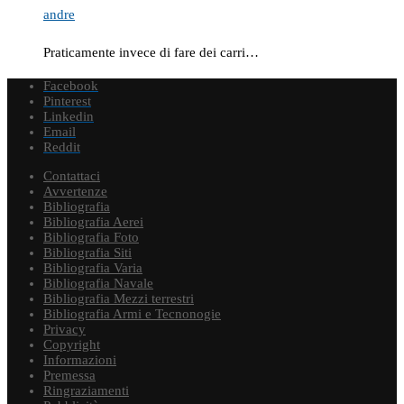
andre
Praticamente invece di fare dei carri…
Facebook
Pinterest
Linkedin
Email
Reddit
Contattaci
Avvertenze
Bibliografia
Bibliografia Aerei
Bibliografia Foto
Bibliografia Siti
Bibliografia Varia
Bibliografia Navale
Bibliografia Mezzi terrestri
Bibliografia Armi e Tecnonogie
Privacy
Copyright
Informazioni
Premessa
Ringraziamenti