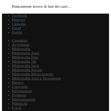
Praticamente invece di fare dei carri…
Facebook
Pinterest
Linkedin
Email
Reddit
Contattaci
Avvertenze
Bibliografia
Bibliografia Aerei
Bibliografia Foto
Bibliografia Siti
Bibliografia Varia
Bibliografia Navale
Bibliografia Mezzi terrestri
Bibliografia Armi e Tecnonogie
Privacy
Copyright
Informazioni
Premessa
Ringraziamenti
Pubblicità
F.A.Q.