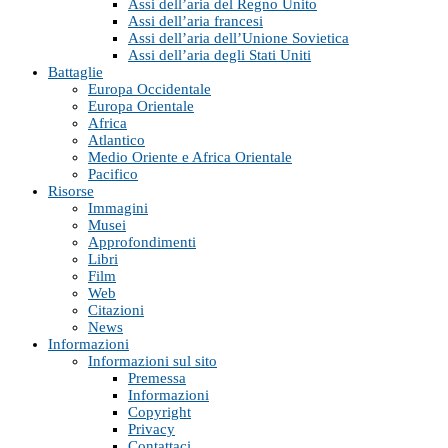
Assi dell’aria del Regno Unito
Assi dell’aria francesi
Assi dell’aria dell’Unione Sovietica
Assi dell’aria degli Stati Uniti
Battaglie
Europa Occidentale
Europa Orientale
Africa
Atlantico
Medio Oriente e Africa Orientale
Pacifico
Risorse
Immagini
Musei
Approfondimenti
Libri
Film
Web
Citazioni
News
Informazioni
Informazioni sul sito
Premessa
Informazioni
Copyright
Privacy
Contattaci