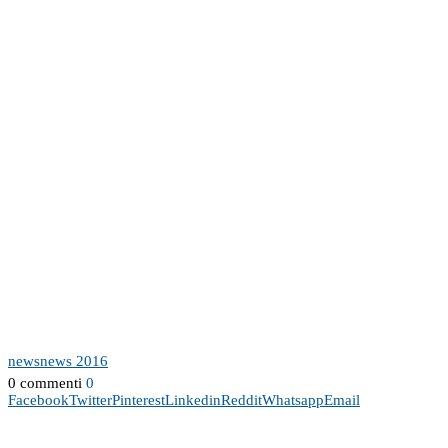
news
news 2016
0 commenti
0
Facebook
Twitter
Pinterest
Linkedin
Reddit
Whatsapp
Email