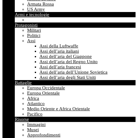
Armata Rossa
US Army
Armi e tecnologie
Protagonisti
Militari
Politici
Assi
Assi della Luftwaffe
Assi dell’aria italiani
Assi dell’aria del Giappone
Assi dell’aria del Regno Unito
Assi dell’aria francesi
Assi dell’aria dell’Unione Sovietica
Assi dell’aria degli Stati Uniti
Battaglie
Europa Occidentale
Europa Orientale
Africa
Atlantico
Medio Oriente e Africa Orientale
Pacifico
Risorse
Immagini
Musei
Approfondimenti