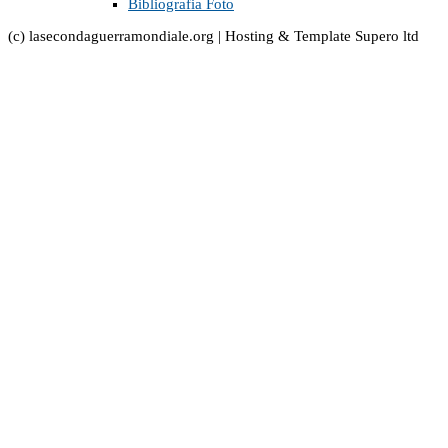
Bibliografia Foto
(c) lasecondaguerramondiale.org | Hosting & Template Supero ltd