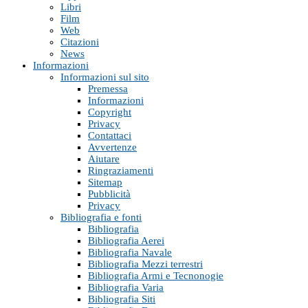
Libri
Film
Web
Citazioni
News
Informazioni
Informazioni sul sito
Premessa
Informazioni
Copyright
Privacy
Contattaci
Avvertenze
Aiutare
Ringraziamenti
Sitemap
Pubblicità
Privacy
Bibliografia e fonti
Bibliografia
Bibliografia Aerei
Bibliografia Navale
Bibliografia Mezzi terrestri
Bibliografia Armi e Tecnonogie
Bibliografia Varia
Bibliografia Siti