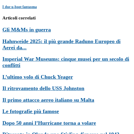
I due u-boot fantasma
Articoli correlati
Gli M&Ms in guerra
Hahnweide 2025: il più grande Raduno Europeo di
Aerei da...
Imperial War Museums: cinque musei per un secolo di
conflitti
L’ultimo volo di Chuck Yeager
Il ritrovamento dello USS Johnston
Il primo attacco aereo italiano su Malta
Le fotografie più famose
Dopo 50 anni l’Hurricane torna a volare