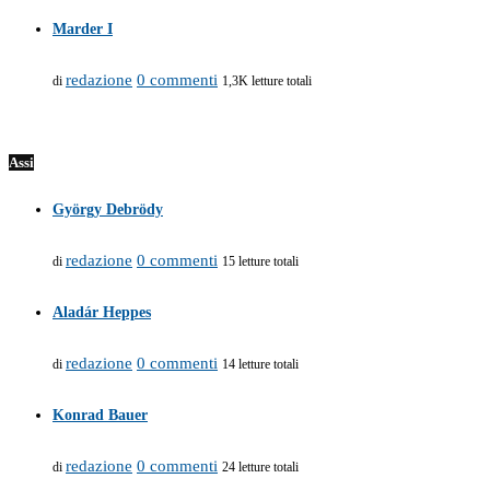
Marder I
redazione
0 commenti
di
1,3K letture totali
Assi
György Debrödy
redazione
0 commenti
di
15 letture totali
Aladár Heppes
redazione
0 commenti
di
14 letture totali
Konrad Bauer
redazione
0 commenti
di
24 letture totali