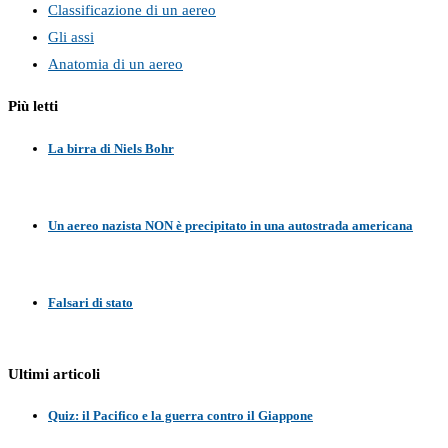
Classificazione di un aereo
Gli assi
Anatomia di un aereo
Più letti
La birra di Niels Bohr
Un aereo nazista NON è precipitato in una autostrada americana
Falsari di stato
Ultimi articoli
Quiz: il Pacifico e la guerra contro il Giappone