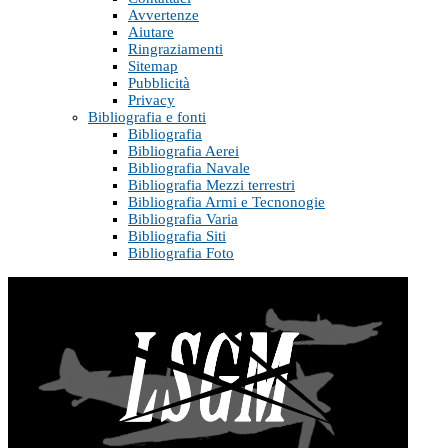
Avvertenze
Aiutare
Ringraziamenti
Sitemap
Pubblicità
Privacy
Bibliografia e fonti
Bibliografia
Bibliografia Aerei
Bibliografia Navale
Bibliografia Mezzi terrestri
Bibliografia Armi e Tecnonogie
Bibliografia Varia
Bibliografia Siti
Bibliografia Foto