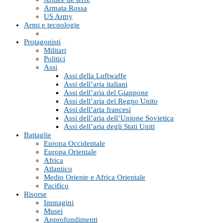
Armata Rossa
US Army
Armi e tecnologie
Protagonisti
Militari
Politici
Assi
Assi della Luftwaffe
Assi dell’aria italiani
Assi dell’aria del Giappone
Assi dell’aria del Regno Unito
Assi dell’aria francesi
Assi dell’aria dell’Unione Sovietica
Assi dell’aria degli Stati Uniti
Battaglie
Europa Occidentale
Europa Orientale
Africa
Atlantico
Medio Oriente e Africa Orientale
Pacifico
Risorse
Immagini
Musei
Approfondimenti