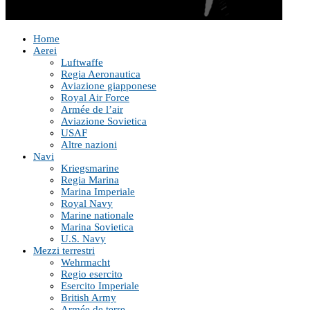
Home
Aerei
Luftwaffe
Regia Aeronautica
Aviazione giapponese
Royal Air Force
Armée de l’air
Aviazione Sovietica
USAF
Altre nazioni
Navi
Kriegsmarine
Regia Marina
Marina Imperiale
Royal Navy
Marine nationale
Marina Sovietica
U.S. Navy
Mezzi terrestri
Wehrmacht
Regio esercito
Esercito Imperiale
British Army
Armée de terre