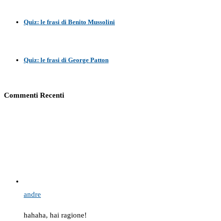
Quiz: le frasi di Benito Mussolini
Quiz: le frasi di George Patton
Commenti Recenti
andre
hahaha, hai ragione!