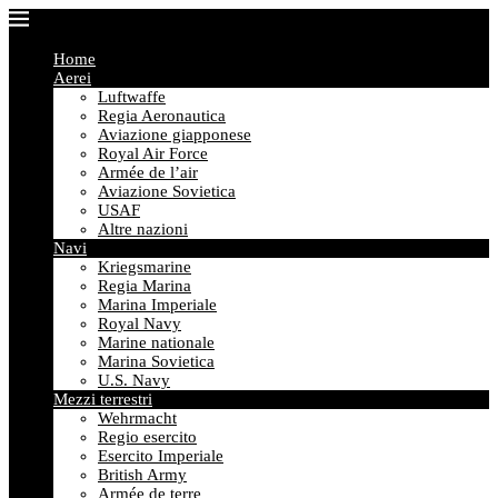
Home
Aerei
Luftwaffe
Regia Aeronautica
Aviazione giapponese
Royal Air Force
Armée de l’air
Aviazione Sovietica
USAF
Altre nazioni
Navi
Kriegsmarine
Regia Marina
Marina Imperiale
Royal Navy
Marine nationale
Marina Sovietica
U.S. Navy
Mezzi terrestri
Wehrmacht
Regio esercito
Esercito Imperiale
British Army
Armée de terre