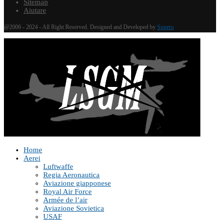
Sitemap
Aiutare
@2006 - 2024 - All Right Reserved. Designed and Developed by
Supero
Home
Aerei
Luftwaffe
Regia Aeronautica
Aviazione giapponese
Royal Air Force
Armée de l’air
Aviazione Sovietica
USAF