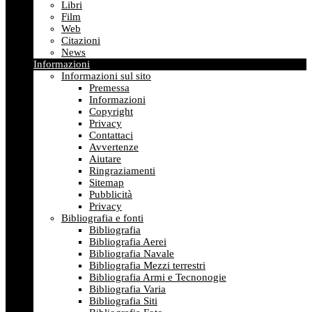
Libri
Film
Web
Citazioni
News
Informazioni
Informazioni sul sito
Premessa
Informazioni
Copyright
Privacy
Contattaci
Avvertenze
Aiutare
Ringraziamenti
Sitemap
Pubblicità
Privacy
Bibliografia e fonti
Bibliografia
Bibliografia Aerei
Bibliografia Navale
Bibliografia Mezzi terrestri
Bibliografia Armi e Tecnonogie
Bibliografia Varia
Bibliografia Siti