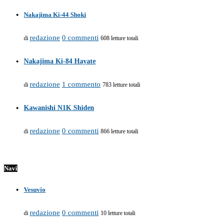
Nakajima Ki-44 Shoki
redazione
0 commenti
di
608 letture totali
Nakajima Ki-84 Hayate
redazione
1 commento
di
783 letture totali
Kawanishi N1K Shiden
redazione
0 commenti
di
866 letture totali
Navi
Vesuvio
redazione
0 commenti
di
10 letture totali