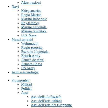
Altre nazioni
Navi
Kriegsmarine
Regia Marina
Marina Imperiale
Royal Navy
Marine nationale
Marina Sovietica
U.S. Navy
Mezzi terrestri
Wehrmacht
Regio esercito
Esercito Imperiale
British Army
Armée de terre
Armata Rossa
US Army
Armi e tecnologie
Protagonisti
Militari
Politici
Assi
Assi della Luftwaffe
Assi dell’aria italiani
Assi dell’aria del Giappone