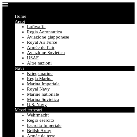
Home
Aerei
Luftwaffe
Regia Aeronautica
Aviazione giapponese
Royal Air Force
Armée de l’air
Aviazione Sovietica
USAF
Altre nazioni
Navi
Kriegsmarine
Regia Marina
Marina Imperiale
Royal Navy
Marine nationale
Marina Sovietica
U.S. Navy
Mezzi terrestri
Wehrmacht
Regio esercito
Esercito Imperiale
British Army
Armée de terre