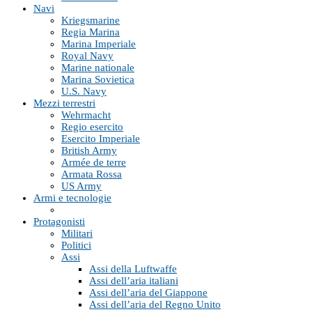
Navi
Kriegsmarine
Regia Marina
Marina Imperiale
Royal Navy
Marine nationale
Marina Sovietica
U.S. Navy
Mezzi terrestri
Wehrmacht
Regio esercito
Esercito Imperiale
British Army
Armée de terre
Armata Rossa
US Army
Armi e tecnologie
Protagonisti
Militari
Politici
Assi
Assi della Luftwaffe
Assi dell’aria italiani
Assi dell’aria del Giappone
Assi dell’aria del Regno Unito