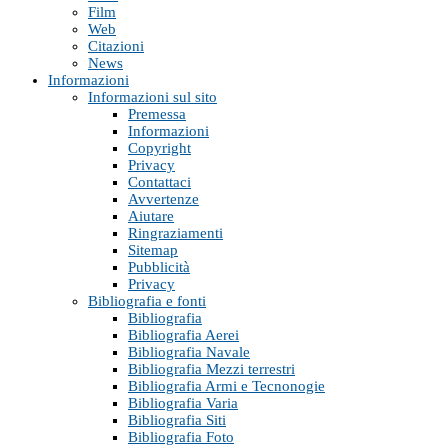
Film
Web
Citazioni
News
Informazioni
Informazioni sul sito
Premessa
Informazioni
Copyright
Privacy
Contattaci
Avvertenze
Aiutare
Ringraziamenti
Sitemap
Pubblicità
Privacy
Bibliografia e fonti
Bibliografia
Bibliografia Aerei
Bibliografia Navale
Bibliografia Mezzi terrestri
Bibliografia Armi e Tecnonogie
Bibliografia Varia
Bibliografia Siti
Bibliografia Foto