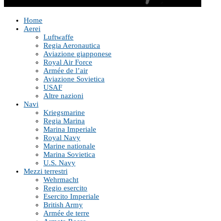
Home
Aerei
Luftwaffe
Regia Aeronautica
Aviazione giapponese
Royal Air Force
Armée de l’air
Aviazione Sovietica
USAF
Altre nazioni
Navi
Kriegsmarine
Regia Marina
Marina Imperiale
Royal Navy
Marine nationale
Marina Sovietica
U.S. Navy
Mezzi terrestri
Wehrmacht
Regio esercito
Esercito Imperiale
British Army
Armée de terre