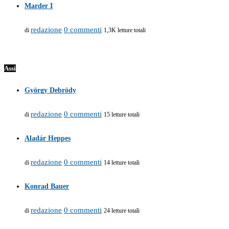
Marder I
redazione
0 commenti
di
1,3K letture totali
Assi
György Debrödy
redazione
0 commenti
di
15 letture totali
Aladár Heppes
redazione
0 commenti
di
14 letture totali
Konrad Bauer
redazione
0 commenti
di
24 letture totali