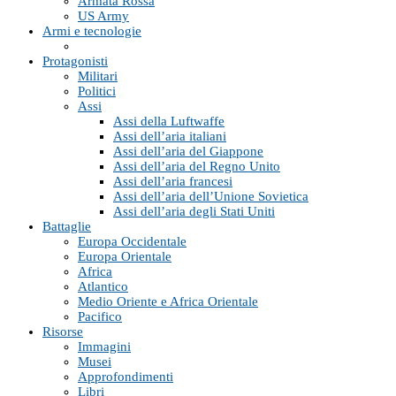
Armata Rossa
US Army
Armi e tecnologie
Protagonisti
Militari
Politici
Assi
Assi della Luftwaffe
Assi dell’aria italiani
Assi dell’aria del Giappone
Assi dell’aria del Regno Unito
Assi dell’aria francesi
Assi dell’aria dell’Unione Sovietica
Assi dell’aria degli Stati Uniti
Battaglie
Europa Occidentale
Europa Orientale
Africa
Atlantico
Medio Oriente e Africa Orientale
Pacifico
Risorse
Immagini
Musei
Approfondimenti
Libri