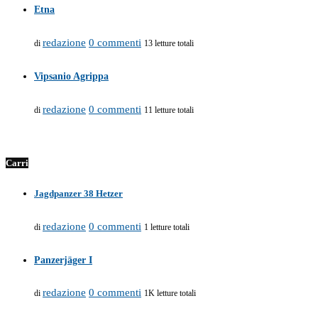
Etna
redazione
0 commenti
di
13 letture totali
Vipsanio Agrippa
redazione
0 commenti
di
11 letture totali
Carri
Jagdpanzer 38 Hetzer
redazione
0 commenti
di
1 letture totali
Panzerjäger I
redazione
0 commenti
di
1K letture totali