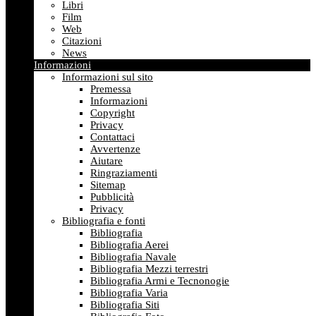
Libri
Film
Web
Citazioni
News
Informazioni
Informazioni sul sito
Premessa
Informazioni
Copyright
Privacy
Contattaci
Avvertenze
Aiutare
Ringraziamenti
Sitemap
Pubblicità
Privacy
Bibliografia e fonti
Bibliografia
Bibliografia Aerei
Bibliografia Navale
Bibliografia Mezzi terrestri
Bibliografia Armi e Tecnonogie
Bibliografia Varia
Bibliografia Siti