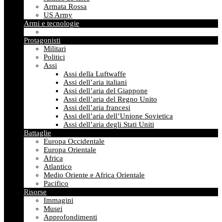
Armata Rossa
US Army
Armi e tecnologie
Protagonisti
Militari
Politici
Assi
Assi della Luftwaffe
Assi dell’aria italiani
Assi dell’aria del Giappone
Assi dell’aria del Regno Unito
Assi dell’aria francesi
Assi dell’aria dell’Unione Sovietica
Assi dell’aria degli Stati Uniti
Battaglie
Europa Occidentale
Europa Orientale
Africa
Atlantico
Medio Oriente e Africa Orientale
Pacifico
Risorse
Immagini
Musei
Approfondimenti