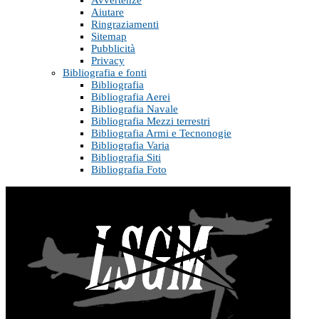
Avvertenze
Aiutare
Ringraziamenti
Sitemap
Pubblicità
Privacy
Bibliografia e fonti
Bibliografia
Bibliografia Aerei
Bibliografia Navale
Bibliografia Mezzi terrestri
Bibliografia Armi e Tecnonogie
Bibliografia Varia
Bibliografia Siti
Bibliografia Foto