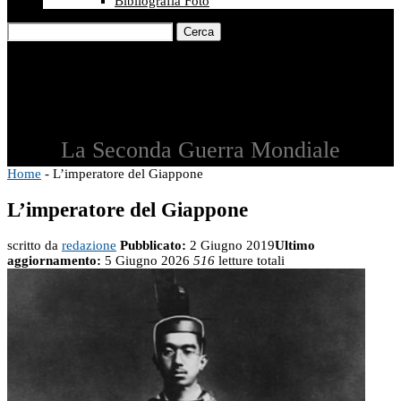
Bibliografia Foto
Cerca
La Seconda Guerra Mondiale
Home
-
L’imperatore del Giappone
L’imperatore del Giappone
scritto da
redazione
Pubblicato:
2 Giugno 2019
Ultimo
aggiornamento:
5 Giugno 2026
516
letture totali