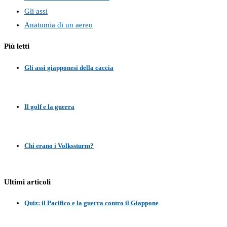
Gli assi
Anatomia di un aereo
Più letti
Gli assi giapponesi della caccia
Il golf e la guerra
Chi erano i Volkssturm?
Ultimi articoli
Quiz: il Pacifico e la guerra contro il Giappone