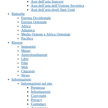
Assi dell’aria francesi
Assi dell’aria dell’Unione Sovietica
Assi dell’aria degli Stati Uniti
Battaglie
Europa Occidentale
Europa Orientale
Africa
Atlantico
Medio Oriente e Africa Orientale
Pacifico
Risorse
Immagini
Musei
Approfondimenti
Libri
Film
Web
Citazioni
News
Informazioni
Informazioni sul sito
Premessa
Informazioni
Copyright
Privacy
Contattaci