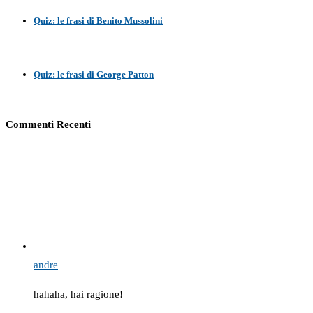
Quiz: le frasi di Benito Mussolini
Quiz: le frasi di George Patton
Commenti Recenti
andre
hahaha, hai ragione!