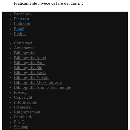
Praticamente invece di fare dei carri…
Facebook
Pinterest
Linkedin
Email
Reddit
Contattaci
Avvertenze
Bibliografia
Bibliografia Aerei
Bibliografia Foto
Bibliografia Siti
Bibliografia Varia
Bibliografia Navale
Bibliografia Mezzi terrestri
Bibliografia Armi e Tecnonogie
Privacy
Copyright
Informazioni
Premessa
Ringraziamenti
Pubblicità
F.A.Q.
Sitemap