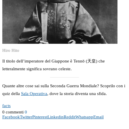
Hiro Hito
Il titolo dell’imperatore del Giappone è Tennō (
天皇
) che
letteralmente significa sovrano celeste.
Quante altre cose sai sulla Seconda Guerra Mondiale? Scoprilo con i
quiz della
Sala Operativa
, dove la storia diventa una sfida.
facts
0 commenti
0
Facebook
Twitter
Pinterest
Linkedin
Reddit
Whatsapp
Email