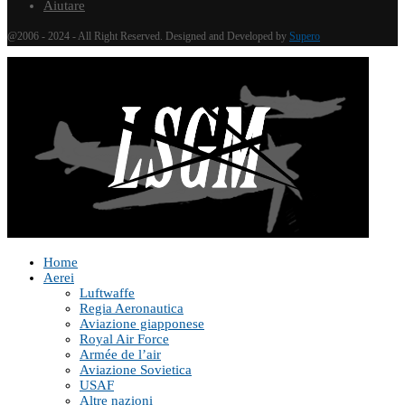
Aiutare
@2006 - 2024 - All Right Reserved. Designed and Developed by
Supero
Home
Aerei
Luftwaffe
Regia Aeronautica
Aviazione giapponese
Royal Air Force
Armée de l’air
Aviazione Sovietica
USAF
Altre nazioni