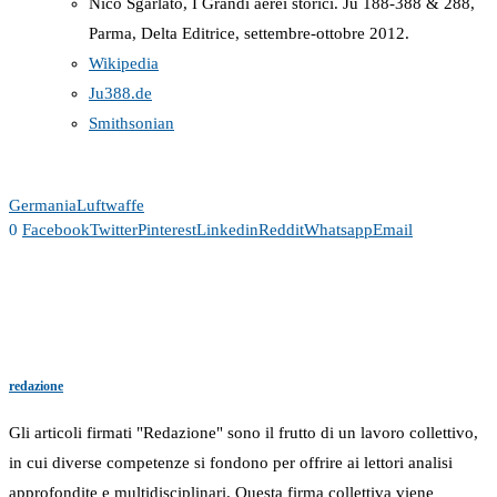
Nico Sgarlato, I Grandi aerei storici. Ju 188-388 & 288,
Parma, Delta Editrice, settembre-ottobre 2012.
Wikipedia
Ju388.de
Smithsonian
Germania
Luftwaffe
0
Facebook
Twitter
Pinterest
Linkedin
Reddit
Whatsapp
Email
redazione
Gli articoli firmati "Redazione" sono il frutto di un lavoro collettivo,
in cui diverse competenze si fondono per offrire ai lettori analisi
approfondite e multidisciplinari. Questa firma collettiva viene