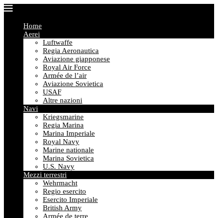
Home
Aerei
Luftwaffe
Regia Aeronautica
Aviazione giapponese
Royal Air Force
Armée de l’air
Aviazione Sovietica
USAF
Altre nazioni
Navi
Kriegsmarine
Regia Marina
Marina Imperiale
Royal Navy
Marine nationale
Marina Sovietica
U.S. Navy
Mezzi terrestri
Wehrmacht
Regio esercito
Esercito Imperiale
British Army
Armée de terre