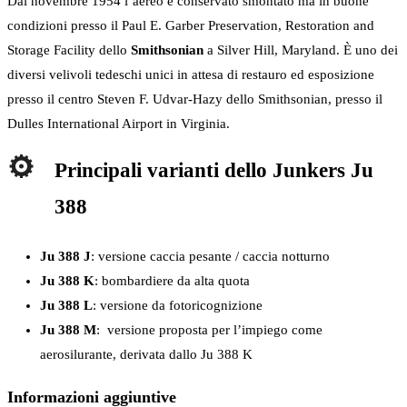
Dal novembre 1954 l’aereo è conservato smontato ma in buone
condizioni presso il Paul E. Garber Preservation, Restoration and
Storage Facility dello
Smithsonian
a Silver Hill, Maryland. È uno dei
diversi velivoli tedeschi unici in attesa di restauro ed esposizione
presso il centro Steven F. Udvar-Hazy dello Smithsonian, presso il
Dulles International Airport in Virginia.
Principali varianti dello Junkers Ju
388
Ju 388 J
: versione caccia pesante / caccia notturno
Ju 388 K
: bombardiere da alta quota
Ju 388 L
: versione da fotoricognizione
Ju 388 M
: versione proposta per l’impiego come
aerosilurante, derivata dallo Ju 388 K
Informazioni aggiuntive