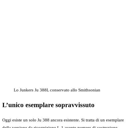
Lo Junkers Ju 388L conservato allo Smithsonian
L’unico esemplare sopravvissuto
Oggi esiste un solo Ju 388 ancora esistente. Si tratta di un esemplare
della versione da ricognizione L-1 avente numero di costruzione