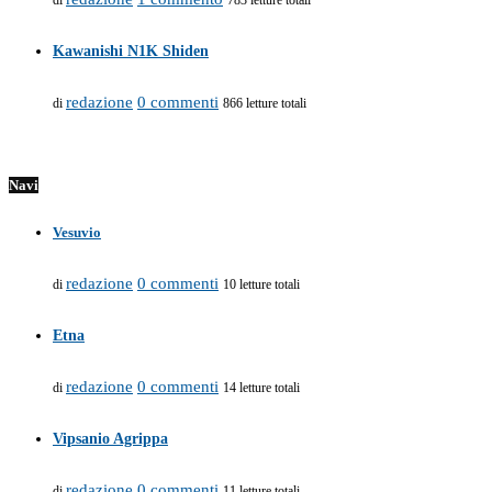
di
783 letture totali
Kawanishi N1K Shiden
redazione
0 commenti
di
866 letture totali
Navi
Vesuvio
redazione
0 commenti
di
10 letture totali
Etna
redazione
0 commenti
di
14 letture totali
Vipsanio Agrippa
redazione
0 commenti
di
11 letture totali