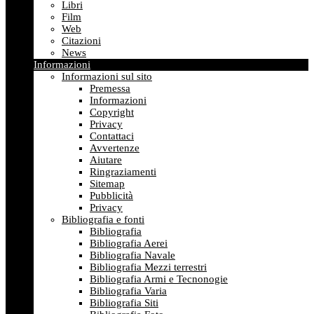
Libri
Film
Web
Citazioni
News
Informazioni
Informazioni sul sito
Premessa
Informazioni
Copyright
Privacy
Contattaci
Avvertenze
Aiutare
Ringraziamenti
Sitemap
Pubblicità
Privacy
Bibliografia e fonti
Bibliografia
Bibliografia Aerei
Bibliografia Navale
Bibliografia Mezzi terrestri
Bibliografia Armi e Tecnonogie
Bibliografia Varia
Bibliografia Siti