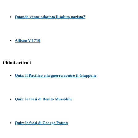
Quando venne adottato il saluto nazista?
Allison V-1710
Ultimi articoli
Quiz: il Pacifico e la guerra contro il Giappone
Quiz: le frasi di Benito Mussolini
Quiz: le frasi di George Patton