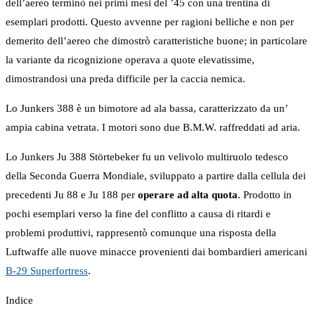
dell’aereo terminò nei primi mesi del ’45 con una trentina di
esemplari prodotti. Questo avvenne per ragioni belliche e non per
demerito dell’aereo che dimostrò caratteristiche buone; in particolare
la variante da ricognizione operava a quote elevatissime,
dimostrandosi una preda difficile per la caccia nemica.
Lo Junkers 388 è un bimotore ad ala bassa, caratterizzato da un’
ampia cabina vetrata. I motori sono due B.M.W. raffreddati ad aria.
Lo Junkers Ju 388 Störtebeker fu un velivolo multiruolo tedesco
della Seconda Guerra Mondiale, sviluppato a partire dalla cellula dei
precedenti Ju 88 e Ju 188 per
operare ad alta quota
. Prodotto in
pochi esemplari verso la fine del conflitto a causa di ritardi e
problemi produttivi, rappresentò comunque una risposta della
Luftwaffe alle nuove minacce provenienti dai bombardieri americani
B-29 Superfortress
.
Indice