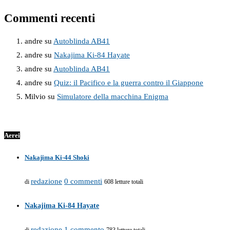
Commenti recenti
andre
su
Autoblinda AB41
andre
su
Nakajima Ki-84 Hayate
andre
su
Autoblinda AB41
andre
su
Quiz: il Pacifico e la guerra contro il Giappone
Milvio
su
Simulatore della macchina Enigma
Aerei
Nakajima Ki-44 Shoki
redazione
0 commenti
di
608 letture totali
Nakajima Ki-84 Hayate
redazione
1 commento