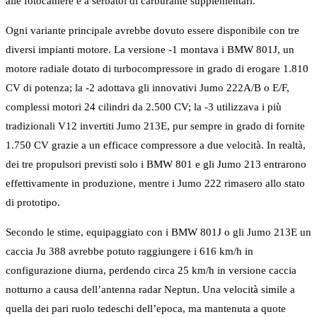
alle fotocamere e a serbatoi di carburante supplementari.
Ogni variante principale avrebbe dovuto essere disponibile con tre
diversi impianti motore. La versione -1 montava i BMW 801J, un
motore radiale dotato di turbocompressore in grado di erogare 1.810
CV di potenza; la -2 adottava gli innovativi Jumo 222A/B o E/F,
complessi motori 24 cilindri da 2.500 CV; la -3 utilizzava i più
tradizionali V12 invertiti Jumo 213E, pur sempre in grado di fornite
1.750 CV grazie a un efficace compressore a due velocità. In realtà,
dei tre propulsori previsti solo i BMW 801 e gli Jumo 213 entrarono
effettivamente in produzione, mentre i Jumo 222 rimasero allo stato
di prototipo.
Secondo le stime, equipaggiato con i BMW 801J o gli Jumo 213E un
caccia Ju 388 avrebbe potuto raggiungere i 616 km/h in
configurazione diurna, perdendo circa 25 km/h in versione caccia
notturno a causa dell’antenna radar Neptun. Una velocità simile a
quella dei pari ruolo tedeschi dell’epoca, ma mantenuta a quote