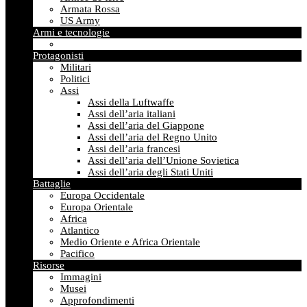
Armata Rossa
US Army
Armi e tecnologie
Protagonisti
Militari
Politici
Assi
Assi della Luftwaffe
Assi dell’aria italiani
Assi dell’aria del Giappone
Assi dell’aria del Regno Unito
Assi dell’aria francesi
Assi dell’aria dell’Unione Sovietica
Assi dell’aria degli Stati Uniti
Battaglie
Europa Occidentale
Europa Orientale
Africa
Atlantico
Medio Oriente e Africa Orientale
Pacifico
Risorse
Immagini
Musei
Approfondimenti