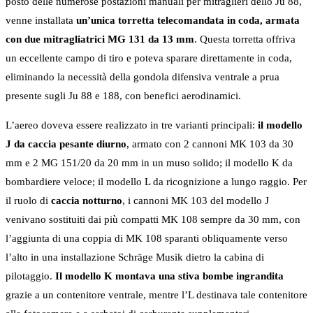
posto delle numerose postazioni manuali per mitraglieri dello Ju 88,
venne installata
un’unica torretta telecomandata in coda, armata
con due mitragliatrici MG 131 da 13 mm
. Questa torretta offriva
un eccellente campo di tiro e poteva sparare direttamente in coda,
eliminando la necessità della gondola difensiva ventrale a prua
presente sugli Ju 88 e 188, con benefici aerodinamici.
L’aereo doveva essere realizzato in tre varianti principali:
il modello
J da caccia pesante diurno
, armato con 2 cannoni MK 103 da 30
mm e 2 MG 151/20 da 20 mm in un muso solido; il modello K da
bombardiere veloce; il modello L da ricognizione a lungo raggio. Per
il ruolo di
caccia notturno
, i cannoni MK 103 del modello J
venivano sostituiti dai più compatti MK 108 sempre da 30 mm, con
l’aggiunta di una coppia di MK 108 sparanti obliquamente verso
l’alto in una installazione Schräge Musik dietro la cabina di
pilotaggio.
Il modello K montava una stiva bombe ingrandita
grazie a un contenitore ventrale, mentre l’L destinava tale contenitore