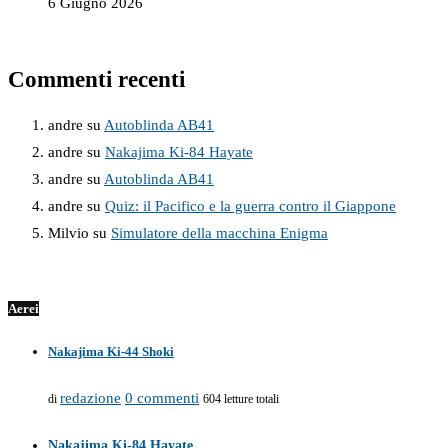
6 Giugno 2026
Commenti recenti
andre
su
Autoblinda AB41
andre
su
Nakajima Ki-84 Hayate
andre
su
Autoblinda AB41
andre
su
Quiz: il Pacifico e la guerra contro il Giappone
Milvio
su
Simulatore della macchina Enigma
Aerei
Nakajima Ki-44 Shoki
redazione
0 commenti
di
604 letture totali
Nakajima Ki-84 Hayate