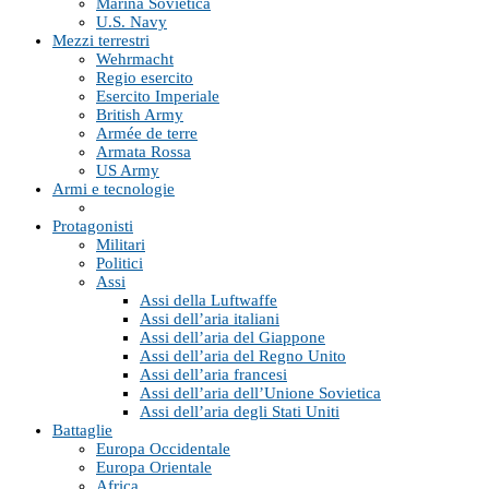
Marina Sovietica
U.S. Navy
Mezzi terrestri
Wehrmacht
Regio esercito
Esercito Imperiale
British Army
Armée de terre
Armata Rossa
US Army
Armi e tecnologie
Protagonisti
Militari
Politici
Assi
Assi della Luftwaffe
Assi dell’aria italiani
Assi dell’aria del Giappone
Assi dell’aria del Regno Unito
Assi dell’aria francesi
Assi dell’aria dell’Unione Sovietica
Assi dell’aria degli Stati Uniti
Battaglie
Europa Occidentale
Europa Orientale
Africa