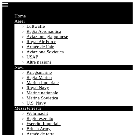
Home
Aerei
Luftwaffe
Regia Aeronautica
Aviazione giapponese
Royal Air Force
Armée de l’air
Aviazione Sovietica
USAF
Altre nazioni
Navi
Kriegsmarine
Regia Marina
Marina Imperiale
Royal Navy
Marine nationale
Marina Sovietica
U.S. Navy
Mezzi terrestri
Wehrmacht
Regio esercito
Esercito Imperiale
British Army
Armée de terre