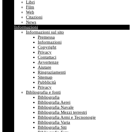
Libri
Film
Web
Citazioni
News
Informazioni
Informazioni sul sito
Premessa
Informazioni
Copyright
Privacy
Contattaci
Avvertenze
Aiutare
Ringraziamenti
Sitemap
Pubblicità
Privacy
Bibliografia e fonti
Bibliografia
Bibliografia Aerei
Bibliografia Navale
Bibliografia Mezzi terrestri
Bibliografia Armi e Tecnonogie
Bibliografia Varia
Bibliografia Siti