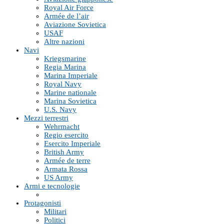
Royal Air Force
Armée de l’air
Aviazione Sovietica
USAF
Altre nazioni
Navi
Kriegsmarine
Regia Marina
Marina Imperiale
Royal Navy
Marine nationale
Marina Sovietica
U.S. Navy
Mezzi terrestri
Wehrmacht
Regio esercito
Esercito Imperiale
British Army
Armée de terre
Armata Rossa
US Army
Armi e tecnologie
Protagonisti
Militari
Politici