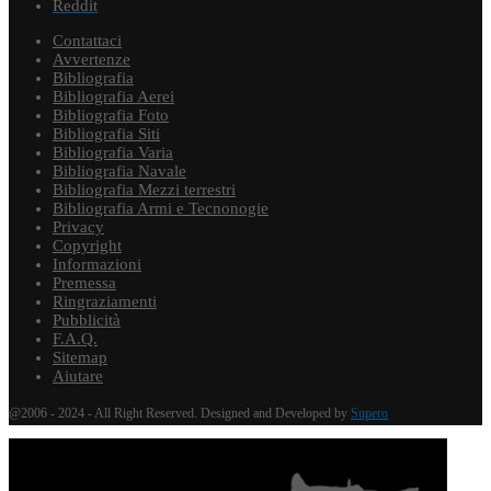
Reddit
Contattaci
Avvertenze
Bibliografia
Bibliografia Aerei
Bibliografia Foto
Bibliografia Siti
Bibliografia Varia
Bibliografia Navale
Bibliografia Mezzi terrestri
Bibliografia Armi e Tecnonogie
Privacy
Copyright
Informazioni
Premessa
Ringraziamenti
Pubblicità
F.A.Q.
Sitemap
Aiutare
@2006 - 2024 - All Right Reserved. Designed and Developed by
Supero