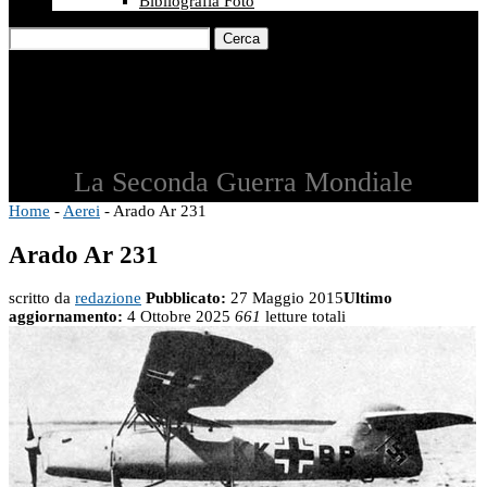
Bibliografia Foto
Cerca
La Seconda Guerra Mondiale
Home
-
Aerei
-
Arado Ar 231
Arado Ar 231
scritto da
redazione
Pubblicato:
27 Maggio 2015
Ultimo
aggiornamento:
4 Ottobre 2025
661
letture totali