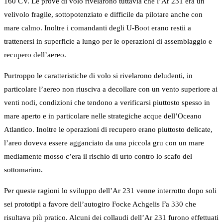
160 CV. Le prove di volo rivelarono tuttavia che l’Ar 231 era un
velivolo fragile, sottopotenziato e difficile da pilotare anche con
mare calmo. Inoltre i comandanti degli U-Boot erano restii a
trattenersi in superficie a lungo per le operazioni di assemblaggio e
recupero dell’aereo.
Purtroppo le caratteristiche di volo si rivelarono deludenti, in
particolare l’aereo non riusciva a decollare con un vento superiore ai
venti nodi, condizioni che tendono a verificarsi piuttosto spesso in
mare aperto e in particolare nelle strategiche acque dell’Oceano
Atlantico. Inoltre le operazioni di recupero erano piuttosto delicate,
l’areo doveva essere agganciato da una piccola gru con un mare
mediamente mosso c’era il rischio di urto contro lo scafo del
sottomarino.
Per queste ragioni lo sviluppo dell’Ar 231 venne interrotto dopo soli
sei prototipi a favore dell’autogiro Focke Achgelis Fa 330 che
risultava più pratico. Alcuni dei collaudi dell’Ar 231 furono effettuati