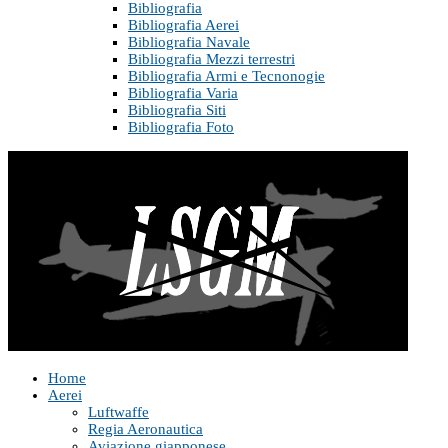
Bibliografia
Bibliografia Aerei
Bibliografia Navale
Bibliografia Mezzi terrestri
Bibliografia Armi e Tecnonogie
Bibliografia Varia
Bibliografia Siti
Bibliografia Foto
Home
Aerei
Luftwaffe
Regia Aeronautica
Aviazione giapponese