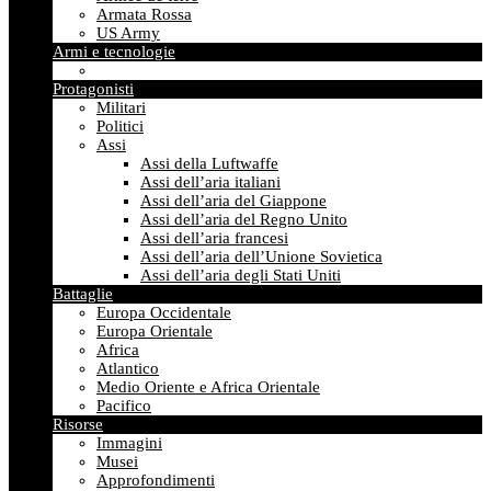
Armata Rossa
US Army
Armi e tecnologie
Protagonisti
Militari
Politici
Assi
Assi della Luftwaffe
Assi dell’aria italiani
Assi dell’aria del Giappone
Assi dell’aria del Regno Unito
Assi dell’aria francesi
Assi dell’aria dell’Unione Sovietica
Assi dell’aria degli Stati Uniti
Battaglie
Europa Occidentale
Europa Orientale
Africa
Atlantico
Medio Oriente e Africa Orientale
Pacifico
Risorse
Immagini
Musei
Approfondimenti