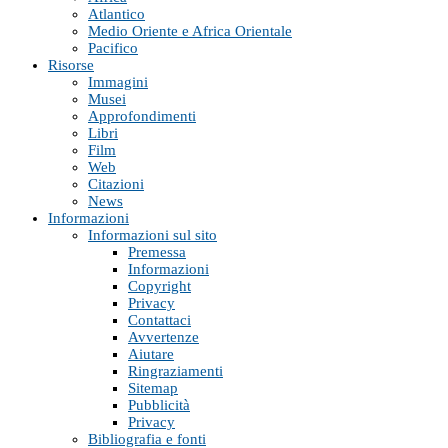
Atlantico
Medio Oriente e Africa Orientale
Pacifico
Risorse
Immagini
Musei
Approfondimenti
Libri
Film
Web
Citazioni
News
Informazioni
Informazioni sul sito
Premessa
Informazioni
Copyright
Privacy
Contattaci
Avvertenze
Aiutare
Ringraziamenti
Sitemap
Pubblicità
Privacy
Bibliografia e fonti