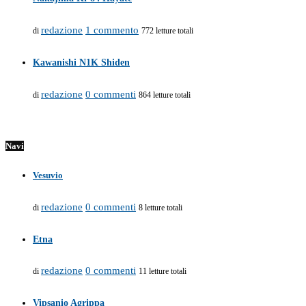
redazione
1 commento
di
772 letture totali
Kawanishi N1K Shiden
redazione
0 commenti
di
864 letture totali
Navi
Vesuvio
redazione
0 commenti
di
8 letture totali
Etna
redazione
0 commenti
di
11 letture totali
Vipsanio Agrippa