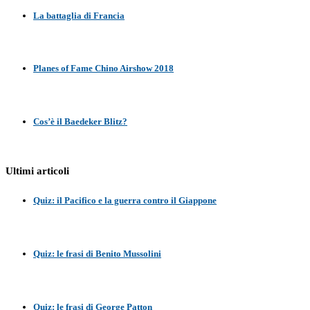
La battaglia di Francia
Planes of Fame Chino Airshow 2018
Cos’è il Baedeker Blitz?
Ultimi articoli
Quiz: il Pacifico e la guerra contro il Giappone
Quiz: le frasi di Benito Mussolini
Quiz: le frasi di George Patton