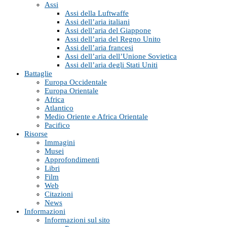
Assi
Assi della Luftwaffe
Assi dell’aria italiani
Assi dell’aria del Giappone
Assi dell’aria del Regno Unito
Assi dell’aria francesi
Assi dell’aria dell’Unione Sovietica
Assi dell’aria degli Stati Uniti
Battaglie
Europa Occidentale
Europa Orientale
Africa
Atlantico
Medio Oriente e Africa Orientale
Pacifico
Risorse
Immagini
Musei
Approfondimenti
Libri
Film
Web
Citazioni
News
Informazioni
Informazioni sul sito