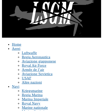
Home
Aerei
Luftwaffe
Regia Aeronautica
Aviazione giapponese
Royal Air Force
Armée de l’air
Aviazione Sovietica
USAF
Altre nazioni
Navi
Kriegsmarine
Regia Marina
Marina Imperiale
Royal Navy
Marine nationale