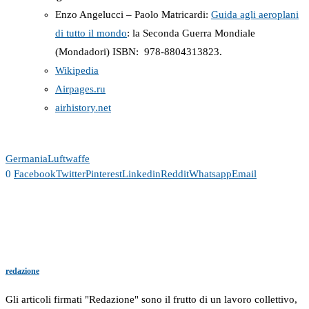
Enzo Angelucci – Paolo Matricardi:
Guida agli aeroplani
di tutto il mondo
: la Seconda Guerra Mondiale
(Mondadori) ISBN: ‎ 978-8804313823.
Wikipedia
Airpages.ru
airhistory.net
Germania
Luftwaffe
0
Facebook
Twitter
Pinterest
Linkedin
Reddit
Whatsapp
Email
redazione
Gli articoli firmati "Redazione" sono il frutto di un lavoro collettivo,