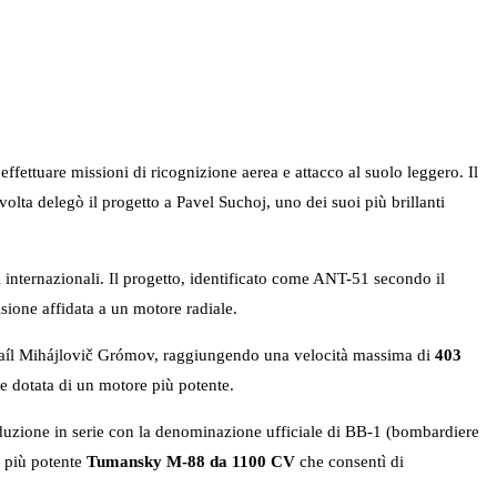
ffettuare missioni di ricognizione aerea e attacco al suolo leggero. Il
olta delegò il progetto a Pavel Suchoj, uno dei suoi più brillanti
i internazionali. Il progetto, identificato come ANT-51 secondo il
sione affidata a un motore radiale.
Mihaíl Mihájlovič Grómov, raggiungendo una velocità massima di
403
one dotata di un motore più potente.
duzione in serie con la denominazione ufficiale di BB-1 (bombardiere
l più potente
Tumansky M-88 da 1100 CV
che consentì di