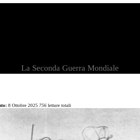
La Seconda Guerra Mondiale
to:
8 Ottobre 2025
756
letture totali