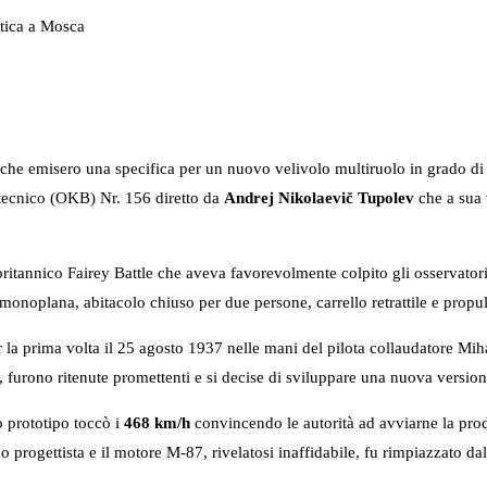
ttica a Mosca
iche emisero una specifica per un nuovo velivolo multiruolo in grado di e
 tecnico (OKB) Nr. 156 diretto da
Andrej Nikolaevič Tupolev
che a sua v
britannico Fairey Battle che aveva favorevolmente colpito gli osservator
onoplana, abitacolo chiuso per due persone, carrello retrattile e propul
r la prima volta il 25 agosto 1937 nelle mani del pilota collaudatore 
ese, furono ritenute promettenti e si decise di sviluppare una nuova versi
o prototipo toccò i
468 km/h
convincendo le autorità ad avviarne la pro
 progettista e il motore M-87, rivelatosi inaffidabile, fu rimpiazzato da