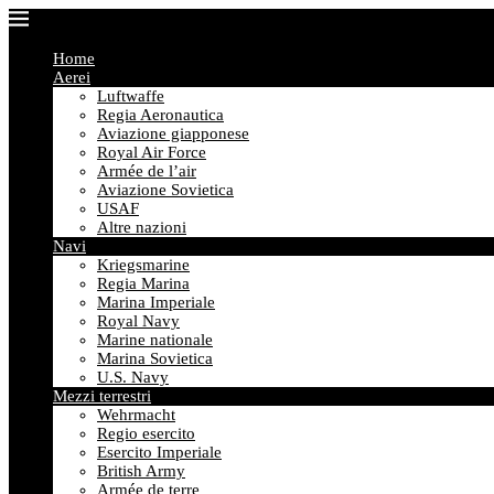
Home
Aerei
Luftwaffe
Regia Aeronautica
Aviazione giapponese
Royal Air Force
Armée de l’air
Aviazione Sovietica
USAF
Altre nazioni
Navi
Kriegsmarine
Regia Marina
Marina Imperiale
Royal Navy
Marine nationale
Marina Sovietica
U.S. Navy
Mezzi terrestri
Wehrmacht
Regio esercito
Esercito Imperiale
British Army
Armée de terre