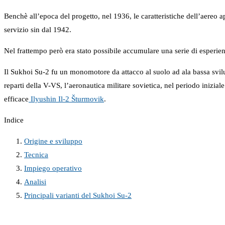
Benchè all’epoca del progetto, nel 1936, le caratteristiche dell’aereo a
servizio sin dal 1942.
Nel frattempo però era stato possibile accumulare una serie di esperien
Il Sukhoi Su-2 fu un monomotore da attacco al suolo ad ala bassa svi
reparti della V-VS, l’aeronautica militare sovietica, nel periodo iniz
efficace
Ilyushin Il-2 Šturmovik
.
Indice
Origine e sviluppo
Tecnica
Impiego operativo
Analisi
Principali varianti del Sukhoi Su-2