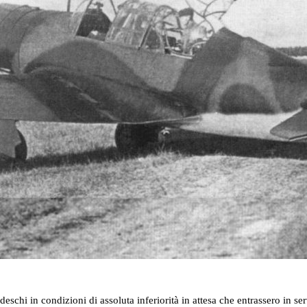
tedeschi in condizioni di assoluta inferiorità in attesa che entrassero in s