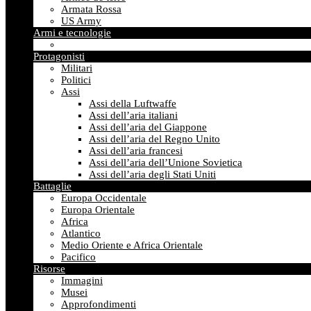
Armata Rossa
US Army
Armi e tecnologie
Protagonisti
Militari
Politici
Assi
Assi della Luftwaffe
Assi dell’aria italiani
Assi dell’aria del Giappone
Assi dell’aria del Regno Unito
Assi dell’aria francesi
Assi dell’aria dell’Unione Sovietica
Assi dell’aria degli Stati Uniti
Battaglie
Europa Occidentale
Europa Orientale
Africa
Atlantico
Medio Oriente e Africa Orientale
Pacifico
Risorse
Immagini
Musei
Approfondimenti