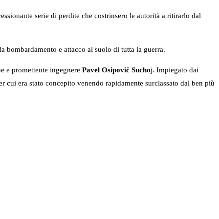
ionante serie di perdite che costrinsero le autorità a ritirarlo dal
 da bombardamento e attacco al suolo di tutta la guerra.
ane e promettente ingegnere
Pavel Osipovič Sucho
j. Impiegato dai
per cui era stato concepito venendo rapidamente surclassato dal ben più