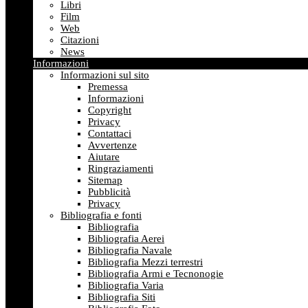
Libri
Film
Web
Citazioni
News
Informazioni
Informazioni sul sito
Premessa
Informazioni
Copyright
Privacy
Contattaci
Avvertenze
Aiutare
Ringraziamenti
Sitemap
Pubblicità
Privacy
Bibliografia e fonti
Bibliografia
Bibliografia Aerei
Bibliografia Navale
Bibliografia Mezzi terrestri
Bibliografia Armi e Tecnonogie
Bibliografia Varia
Bibliografia Siti