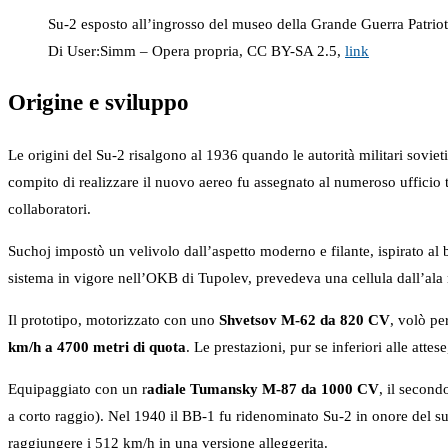
Su-2 esposto all’ingrosso del museo della Grande Guerra Patrio
Di User:Simm – Opera propria, CC BY-SA 2.5,
link
Origine e sviluppo
Le origini del Su-2 risalgono al 1936 quando le autorità militari soviet
compito di realizzare il nuovo aereo fu assegnato al numeroso ufficio
collaboratori.
Suchoj impostò un velivolo dall’aspetto moderno e filante, ispirato al 
sistema in vigore nell’OKB di Tupolev, prevedeva una cellula dall’ala m
Il prototipo, motorizzato con uno
Shvetsov M-62 da 820 CV
, volò pe
km/h a 4700 metri di quota
. Le prestazioni, pur se inferiori alle att
Equipaggiato con un r
adiale Tumansky M-87 da 1000 CV
, il second
a corto raggio). Nel 1940 il BB-1 fu ridenominato Su-2 in onore del suo
raggiungere i 512 km/h in una versione alleggerita.