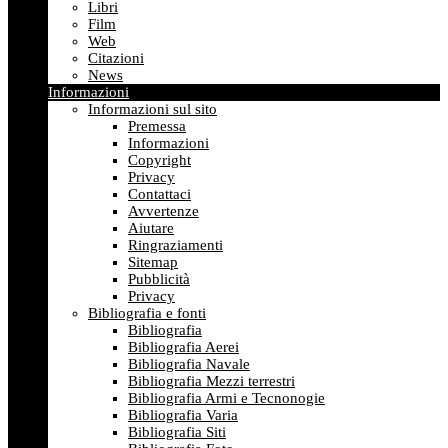
Libri
Film
Web
Citazioni
News
Informazioni
Informazioni sul sito
Premessa
Informazioni
Copyright
Privacy
Contattaci
Avvertenze
Aiutare
Ringraziamenti
Sitemap
Pubblicità
Privacy
Bibliografia e fonti
Bibliografia
Bibliografia Aerei
Bibliografia Navale
Bibliografia Mezzi terrestri
Bibliografia Armi e Tecnonogie
Bibliografia Varia
Bibliografia Siti