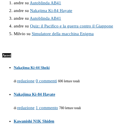
andre
su
Autoblinda AB41
andre
su
Nakajima Ki-84 Hayate
andre
su
Autoblinda AB41
andre
su
Quiz: il Pacifico e la guerra contro il Giappone
Milvio
su
Simulatore della macchina Enigma
Aerei
Nakajima Ki-44 Shoki
redazione
0 commenti
di
606 letture totali
Nakajima Ki-84 Hayate
redazione
1 commento
di
780 letture totali
Kawanishi N1K Shiden