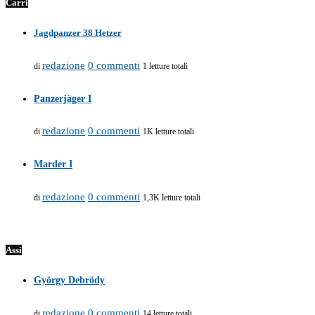
Carri
Jagdpanzer 38 Hetzer
redazione
0 commenti
di
1 letture totali
Panzerjäger I
redazione
0 commenti
di
1K letture totali
Marder I
redazione
0 commenti
di
1,3K letture totali
Assi
György Debrödy
redazione
0 commenti
di
14 letture totali