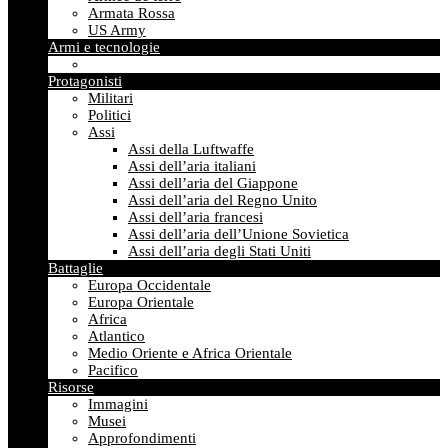
Armata Rossa
US Army
Armi e tecnologie
Protagonisti
Militari
Politici
Assi
Assi della Luftwaffe
Assi dell’aria italiani
Assi dell’aria del Giappone
Assi dell’aria del Regno Unito
Assi dell’aria francesi
Assi dell’aria dell’Unione Sovietica
Assi dell’aria degli Stati Uniti
Battaglie
Europa Occidentale
Europa Orientale
Africa
Atlantico
Medio Oriente e Africa Orientale
Pacifico
Risorse
Immagini
Musei
Approfondimenti