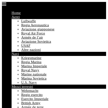
Home
Aerei
Luftwaffe
Regia Aeronautica
Aviazione giapponese
Royal Air Force
Armée de l’air
Aviazione Sovietica
USAF
Altre nazioni
Navi
Kriegsmarine
Regia Marina
Marina Imperiale
Royal Navy
Marine nationale
Marina Sovietica
U.S. Navy
Mezzi terrestri
Wehrmacht
Regio esercito
Esercito Imperiale
British Army
Armée de terre