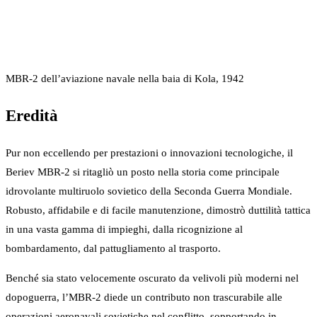
MBR-2 dell’aviazione navale nella baia di Kola, 1942
Eredità
Pur non eccellendo per prestazioni o innovazioni tecnologiche, il
Beriev MBR-2 si ritagliò un posto nella storia come principale
idrovolante multiruolo sovietico della Seconda Guerra Mondiale.
Robusto, affidabile e di facile manutenzione, dimostrò duttilità tattica
in una vasta gamma di impieghi, dalla ricognizione al
bombardamento, dal pattugliamento al trasporto.
Benché sia stato velocemente oscurato da velivoli più moderni nel
dopoguerra, l’MBR-2 diede un contributo non trascurabile alle
operazioni aeronavali sovietiche nel conflitto, sopportando in