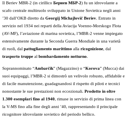
Il Beriev MBR-2 (in cirillico
Бериев МБР-2
) fu un idrovolante a
scafo centrale multiruolo sviluppato in Unione Sovietica negli anni
’30 dall’OKB diretto da
Georgij Michajlovič Beriev
. Entrato in
servizio nel 1934 nei reparti della Aviacija Voenno-Morskogo Flota
(AV-MF), l’aviazione di marina sovietica, l’MBR-2 venne impiegato
estensivamente durante la Seconda Guerra Mondiale in una varietà
di ruoli, dal
pattugliamento marittimo
alla
ricognizione
, dal
trasporto truppe
al
bombardamento notturno
.
Soprannominato “
Ambarčik
” (Magazzino) o “
Korova
” (Mucca) dai
suoi equipaggi, l’MBR-2 si dimostrò un velivolo robusto, affidabile e
di facile manutenzione, guadagnandosi il rispetto di piloti e tecnici
nonostante le sue prestazioni non eccezionali.
Prodotto in oltre
1.300 esemplari fino al 1940
, rimase in servizio di prima linea con
la V-MS fino alla fine degli anni ’40, rappresentando il principale
ricognitore idrovolante sovietico del periodo bellico.