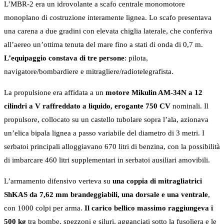
L’MBR-2 era un idrovolante a scafo centrale monomotore
monoplano di costruzione interamente lignea. Lo scafo presentava
una carena a due gradini con elevata chiglia laterale, che conferiva
all’aereo un’ottima tenuta del mare fino a stati di onda di 0,7 m.
L’equipaggio constava di tre persone
: pilota,
navigatore/bombardiere e mitragliere/radiotelegrafista.
La propulsione era affidata a un
motore Mikulin AM-34N a 12
cilindri a V raffreddato a liquido, erogante 750 CV
nominali. Il
propulsore, collocato su un castello tubolare sopra l’ala, azionava
un’elica bipala lignea a passo variabile del diametro di 3 metri. I
serbatoi principali alloggiavano 670 litri di benzina, con la possibilità
di imbarcare 460 litri supplementari in serbatoi ausiliari amovibili.
L’armamento difensivo verteva su
una coppia di mitragliatrici
ShKAS da 7,62 mm brandeggiabili, una dorsale e una ventrale
,
con 1000 colpi per arma.
Il carico bellico massimo raggiungeva i
500 kg
tra bombe, spezzoni e siluri, agganciati sotto la fusoliera e le