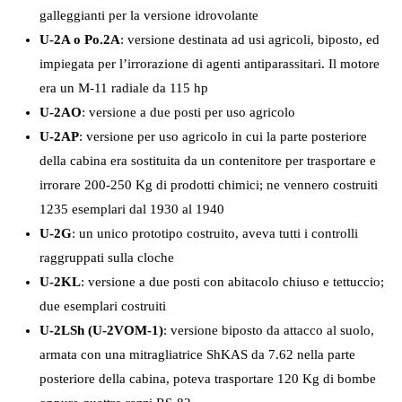
galleggianti per la versione idrovolante
U-2A o Po.2A
: versione destinata ad usi agricoli, biposto, ed
impiegata per l’irrorazione di agenti antiparassitari. Il motore
era un M-11 radiale da 115 hp
U-2AO
: versione a due posti per uso agricolo
U-2AP
: versione per uso agricolo in cui la parte posteriore
della cabina era sostituita da un contenitore per trasportare e
irrorare 200-250 Kg di prodotti chimici; ne vennero costruiti
1235 esemplari dal 1930 al 1940
U-2G
: un unico prototipo costruito, aveva tutti i controlli
raggruppati sulla cloche
U-2KL
: versione a due posti con abitacolo chiuso e tettuccio;
due esemplari costruiti
U-2LSh (U-2VOM-1)
: versione biposto da attacco al suolo,
armata con una mitragliatrice ShKAS da 7.62 nella parte
posteriore della cabina, poteva trasportare 120 Kg di bombe