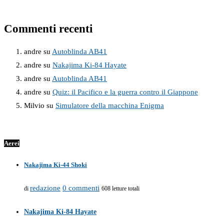
Commenti recenti
andre
su
Autoblinda AB41
andre
su
Nakajima Ki-84 Hayate
andre
su
Autoblinda AB41
andre
su
Quiz: il Pacifico e la guerra contro il Giappone
Milvio
su
Simulatore della macchina Enigma
Aerei
Nakajima Ki-44 Shoki
redazione
0 commenti
di
608 letture totali
Nakajima Ki-84 Hayate