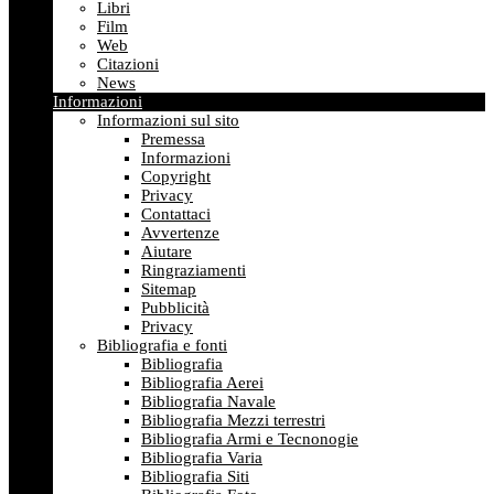
Libri
Film
Web
Citazioni
News
Informazioni
Informazioni sul sito
Premessa
Informazioni
Copyright
Privacy
Contattaci
Avvertenze
Aiutare
Ringraziamenti
Sitemap
Pubblicità
Privacy
Bibliografia e fonti
Bibliografia
Bibliografia Aerei
Bibliografia Navale
Bibliografia Mezzi terrestri
Bibliografia Armi e Tecnonogie
Bibliografia Varia
Bibliografia Siti