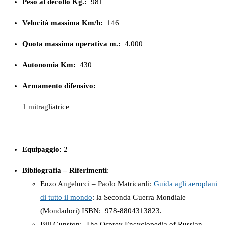
Peso al decollo Kg.:
981
Velocità massima Km/h:
146
Quota massima operativa m.:
4.000
Autonomia Km:
430
Armamento difensivo:
1 mitragliatrice
Equipaggio:
2
Bibliografia – Riferimenti
:
Enzo Angelucci – Paolo Matricardi:
Guida agli aeroplani
di tutto il mondo
: la Seconda Guerra Mondiale
(Mondadori) ISBN: ‎ 978-8804313823.
Bill Gunston: The Osprey Encyclopedia of Russian