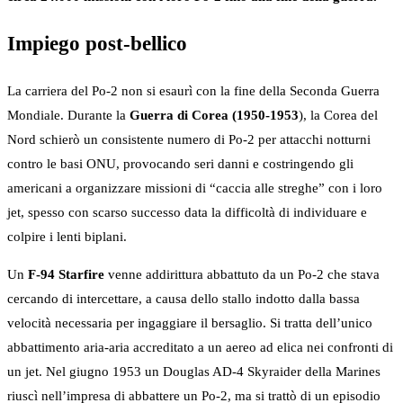
Impiego post-bellico
La carriera del Po-2 non si esaurì con la fine della Seconda Guerra
Mondiale. Durante la
Guerra di Corea (1950-1953
), la Corea del
Nord schierò un consistente numero di Po-2 per attacchi notturni
contro le basi ONU, provocando seri danni e costringendo gli
americani a organizzare missioni di “caccia alle streghe” con i loro
jet, spesso con scarso successo data la difficoltà di individuare e
colpire i lenti biplani.
Un
F-94 Starfire
venne addirittura abbattuto da un Po-2 che stava
cercando di intercettare, a causa dello stallo indotto dalla bassa
velocità necessaria per ingaggiare il bersaglio. Si tratta dell’unico
abbattimento aria-aria accreditato a un aereo ad elica nei confronti di
un jet. Nel giugno 1953 un Douglas AD-4 Skyraider della Marines
riuscì nell’impresa di abbattere un Po-2, ma si trattò di un episodio