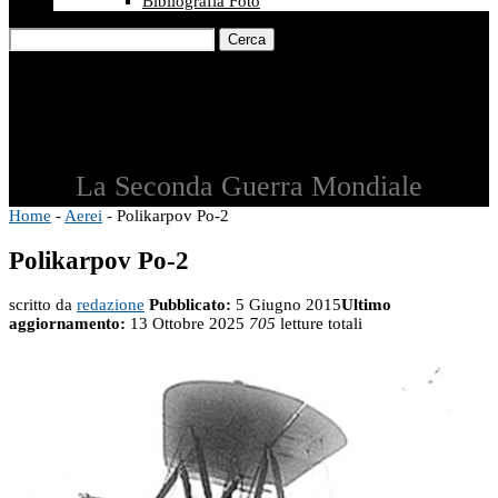
Bibliografia Foto
Cerca
La Seconda Guerra Mondiale
Home
-
Aerei
-
Polikarpov Po-2
Polikarpov Po-2
scritto da
redazione
Pubblicato:
5 Giugno 2015
Ultimo
aggiornamento:
13 Ottobre 2025
705
letture totali