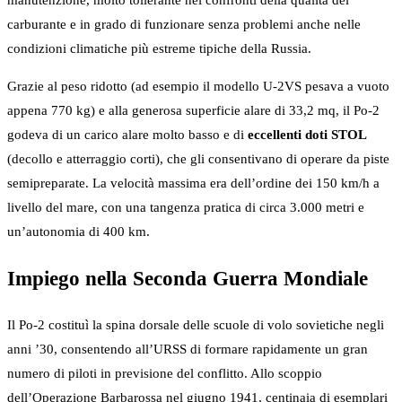
manutenzione, molto tollerante nei confronti della qualità del
carburante e in grado di funzionare senza problemi anche nelle
condizioni climatiche più estreme tipiche della Russia.
Grazie al peso ridotto (ad esempio il modello U-2VS pesava a vuoto
appena 770 kg) e alla generosa superficie alare di 33,2 mq, il Po-2
godeva di un carico alare molto basso e di
eccellenti doti STOL
(decollo e atterraggio corti), che gli consentivano di operare da piste
semipreparate. La velocità massima era dell’ordine dei 150 km/h a
livello del mare, con una tangenza pratica di circa 3.000 metri e
un’autonomia di 400 km.
Impiego nella Seconda Guerra Mondiale
Il Po-2 costituì la spina dorsale delle scuole di volo sovietiche negli
anni ’30, consentendo all’URSS di formare rapidamente un gran
numero di piloti in previsione del conflitto. Allo scoppio
dell’Operazione Barbarossa nel giugno 1941, centinaia di esemplari