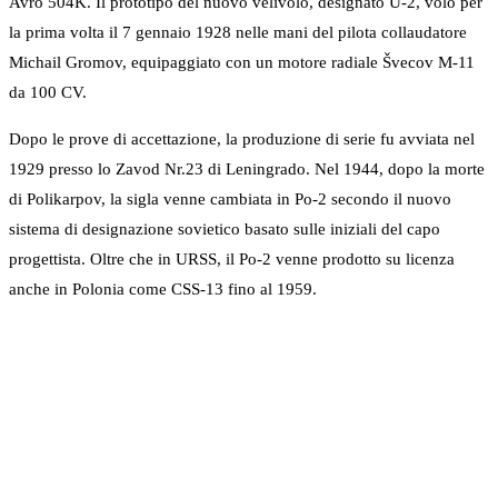
Avro 504K. Il prototipo del nuovo velivolo, designato U-2, volò per
la prima volta il 7 gennaio 1928 nelle mani del pilota collaudatore
Michail Gromov, equipaggiato con un motore radiale Švecov M-11
da 100 CV.
Dopo le prove di accettazione, la produzione di serie fu avviata nel
1929 presso lo Zavod Nr.23 di Leningrado. Nel 1944, dopo la morte
di Polikarpov, la sigla venne cambiata in Po-2 secondo il nuovo
sistema di designazione sovietico basato sulle iniziali del capo
progettista. Oltre che in URSS, il Po-2 venne prodotto su licenza
anche in Polonia come CSS-13 fino al 1959.