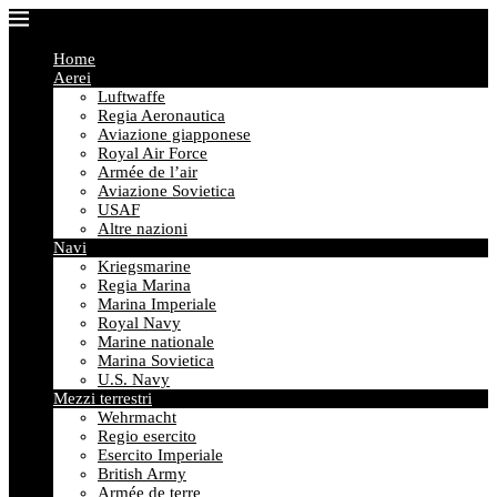
Home
Aerei
Luftwaffe
Regia Aeronautica
Aviazione giapponese
Royal Air Force
Armée de l’air
Aviazione Sovietica
USAF
Altre nazioni
Navi
Kriegsmarine
Regia Marina
Marina Imperiale
Royal Navy
Marine nationale
Marina Sovietica
U.S. Navy
Mezzi terrestri
Wehrmacht
Regio esercito
Esercito Imperiale
British Army
Armée de terre