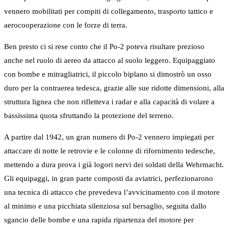
vennero mobilitati per compiti di collegamento, trasporto tattico e
aerocooperazione con le forze di terra.
Ben presto ci si rese conto che il Po-2 poteva risultare prezioso
anche nel ruolo di aereo da attacco al suolo leggero. Equipaggiato
con bombe e mitragliatrici, il piccolo biplano si dimostrò un osso
duro per la contraerea tedesca, grazie alle sue ridotte dimensioni, alla
struttura lignea che non rifletteva i radar e alla capacità di volare a
bassissima quota sfruttando la protezione del terreno.
A partire dal 1942, un gran numero di Po-2 vennero impiegati per
attaccare di notte le retrovie e le colonne di rifornimento tedesche,
mettendo a dura prova i già logori nervi dei soldati della Wehrmacht.
Gli equipaggi, in gran parte composti da aviatrici, perfezionarono
una tecnica di attacco che prevedeva l’avvicinamento con il motore
al minimo e una picchiata silenziosa sul bersaglio, seguita dallo
sgancio delle bombe e una rapida ripartenza del motore per