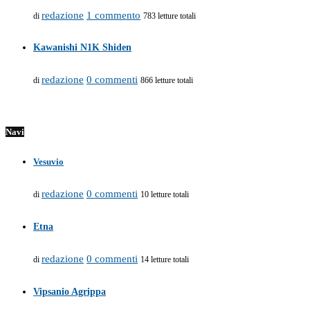
redazione
1 commento
di
783 letture totali
Kawanishi N1K Shiden
redazione
0 commenti
di
866 letture totali
Navi
Vesuvio
redazione
0 commenti
di
10 letture totali
Etna
redazione
0 commenti
di
14 letture totali
Vipsanio Agrippa