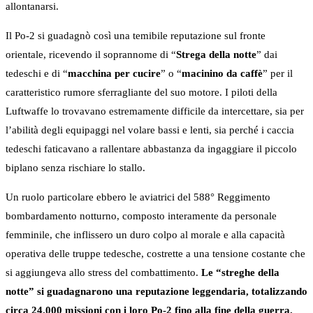
allontanarsi.
Il Po-2 si guadagnò così una temibile reputazione sul fronte
orientale, ricevendo il soprannome di “
Strega della notte
” dai
tedeschi e di “
macchina per cucire
” o “
macinino da caffè
” per il
caratteristico rumore sferragliante del suo motore. I piloti della
Luftwaffe lo trovavano estremamente difficile da intercettare, sia per
l’abilità degli equipaggi nel volare bassi e lenti, sia perché i caccia
tedeschi faticavano a rallentare abbastanza da ingaggiare il piccolo
biplano senza rischiare lo stallo.
Un ruolo particolare ebbero le aviatrici del 588° Reggimento
bombardamento notturno, composto interamente da personale
femminile, che inflissero un duro colpo al morale e alla capacità
operativa delle truppe tedesche, costrette a una tensione costante che
si aggiungeva allo stress del combattimento.
Le “streghe della
notte” si guadagnarono una reputazione leggendaria, totalizzando
circa 24.000 missioni con i loro Po-2 fino alla fine della guerra.