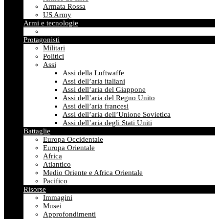
Armata Rossa
US Army
Armi e tecnologie
Protagonisti
Militari
Politici
Assi
Assi della Luftwaffe
Assi dell’aria italiani
Assi dell’aria del Giappone
Assi dell’aria del Regno Unito
Assi dell’aria francesi
Assi dell’aria dell’Unione Sovietica
Assi dell’aria degli Stati Uniti
Battaglie
Europa Occidentale
Europa Orientale
Africa
Atlantico
Medio Oriente e Africa Orientale
Pacifico
Risorse
Immagini
Musei
Approfondimenti