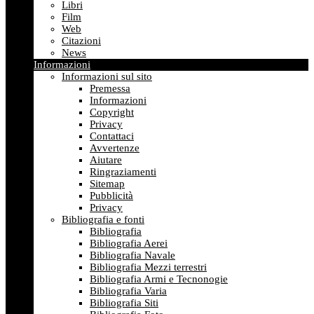
Libri
Film
Web
Citazioni
News
Informazioni
Informazioni sul sito
Premessa
Informazioni
Copyright
Privacy
Contattaci
Avvertenze
Aiutare
Ringraziamenti
Sitemap
Pubblicità
Privacy
Bibliografia e fonti
Bibliografia
Bibliografia Aerei
Bibliografia Navale
Bibliografia Mezzi terrestri
Bibliografia Armi e Tecnonogie
Bibliografia Varia
Bibliografia Siti