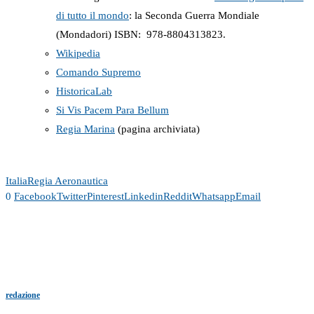
di tutto il mondo
: la Seconda Guerra Mondiale
(Mondadori) ISBN: ‎ 978-8804313823.
Wikipedia
Comando Supremo
HistoricaLab
Si Vis Pacem Para Bellum
Regia Marina
(pagina archiviata)
Italia
Regia Aeronautica
0
Facebook
Twitter
Pinterest
Linkedin
Reddit
Whatsapp
Email
redazione