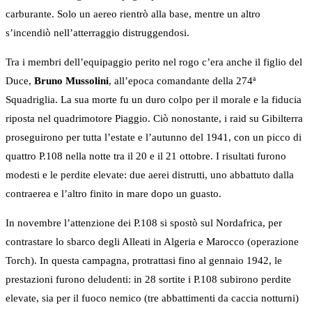
carburante. Solo un aereo rientrò alla base, mentre un altro
s’incendiò nell’atterraggio distruggendosi.
Tra i membri dell’equipaggio perito nel rogo c’era anche il figlio del
Duce,
Bruno Mussolini
, all’epoca comandante della 274ª
Squadriglia. La sua morte fu un duro colpo per il morale e la fiducia
riposta nel quadrimotore Piaggio. Ciò nonostante, i raid su Gibilterra
proseguirono per tutta l’estate e l’autunno del 1941, con un picco di
quattro P.108 nella notte tra il 20 e il 21 ottobre. I risultati furono
modesti e le perdite elevate: due aerei distrutti, uno abbattuto dalla
contraerea e l’altro finito in mare dopo un guasto.
In novembre l’attenzione dei P.108 si spostò sul Nordafrica, per
contrastare lo sbarco degli Alleati in Algeria e Marocco (operazione
Torch). In questa campagna, protrattasi fino al gennaio 1942, le
prestazioni furono deludenti: in 28 sortite i P.108 subirono perdite
elevate, sia per il fuoco nemico (tre abbattimenti da caccia notturni)