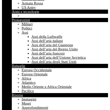
Armata Rossa
US Army
Armi e tecnologie
Protagonisti
Militari
Politici
Assi
Assi della Luftwaffe
Assi dell’aria italiani
Assi dell’aria del Giappone
Assi dell’aria del Regno Unito
Assi dell’aria francesi
Assi dell’aria dell’Unione Sovietica
Assi dell’aria degli Stati Uniti
Battaglie
Europa Occidentale
Europa Orientale
Africa
Atlantico
Medio Oriente e Africa Orientale
Pacifico
Risorse
Immagini
Musei
Approfondimenti