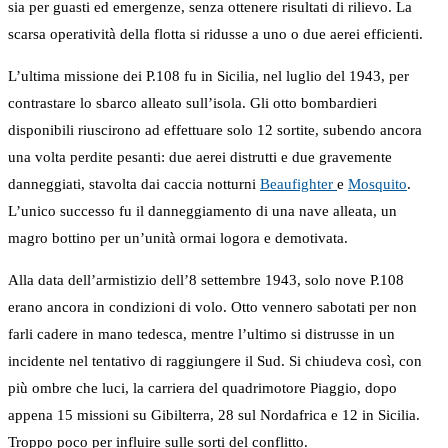
sia per guasti ed emergenze, senza ottenere risultati di rilievo. La
scarsa operatività della flotta si ridusse a uno o due aerei efficienti.
L’ultima missione dei P.108 fu in Sicilia, nel luglio del 1943, per
contrastare lo sbarco alleato sull’isola. Gli otto bombardieri
disponibili riuscirono ad effettuare solo 12 sortite, subendo ancora
una volta perdite pesanti: due aerei distrutti e due gravemente
danneggiati, stavolta dai caccia notturni
Beaufighter
e
Mosquito
.
L’unico successo fu il danneggiamento di una nave alleata, un
magro bottino per un’unità ormai logora e demotivata.
Alla data dell’armistizio dell’8 settembre 1943, solo nove P.108
erano ancora in condizioni di volo. Otto vennero sabotati per non
farli cadere in mano tedesca, mentre l’ultimo si distrusse in un
incidente nel tentativo di raggiungere il Sud. Si chiudeva così, con
più ombre che luci, la carriera del quadrimotore Piaggio, dopo
appena 15 missioni su Gibilterra, 28 sul Nordafrica e 12 in Sicilia.
Troppo poco per influire sulle sorti del conflitto.