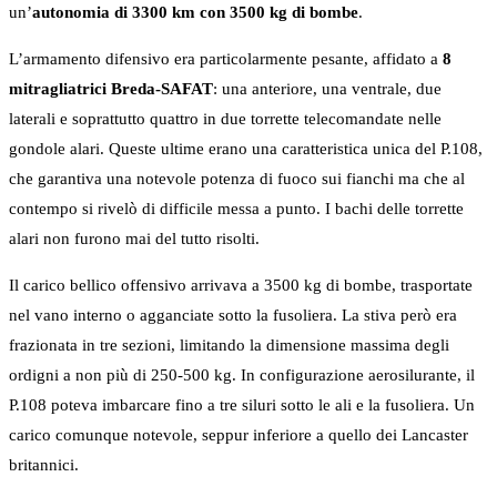
un’
autonomia di 3300 km con 3500 kg di bombe
.
L’armamento difensivo era particolarmente pesante, affidato a
8
mitragliatrici Breda-SAFAT
: una anteriore, una ventrale, due
laterali e soprattutto quattro in due torrette telecomandate nelle
gondole alari. Queste ultime erano una caratteristica unica del P.108,
che garantiva una notevole potenza di fuoco sui fianchi ma che al
contempo si rivelò di difficile messa a punto. I bachi delle torrette
alari non furono mai del tutto risolti.
Il carico bellico offensivo arrivava a 3500 kg di bombe, trasportate
nel vano interno o agganciate sotto la fusoliera. La stiva però era
frazionata in tre sezioni, limitando la dimensione massima degli
ordigni a non più di 250-500 kg. In configurazione aerosilurante, il
P.108 poteva imbarcare fino a tre siluri sotto le ali e la fusoliera. Un
carico comunque notevole, seppur inferiore a quello dei Lancaster
britannici.