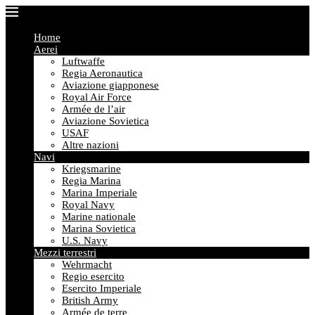
Home
Aerei
Luftwaffe
Regia Aeronautica
Aviazione giapponese
Royal Air Force
Armée de l’air
Aviazione Sovietica
USAF
Altre nazioni
Navi
Kriegsmarine
Regia Marina
Marina Imperiale
Royal Navy
Marine nationale
Marina Sovietica
U.S. Navy
Mezzi terrestri
Wehrmacht
Regio esercito
Esercito Imperiale
British Army
Armée de terre