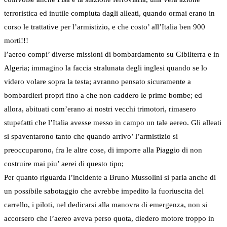
terroristica ed inutile compiuta dagli alleati, quando ormai erano in
corso le trattative per l’armistizio, e che costo’ all’Italia ben 900
morti!!!
l’aereo compi’ diverse missioni di bombardamento su Gibilterra e in
Algeria; immagino la faccia stralunata degli inglesi quando se lo
videro volare sopra la testa; avranno pensato sicuramente a
bombardieri propri fino a che non caddero le prime bombe; ed
allora, abituati com’erano ai nostri vecchi trimotori, rimasero
stupefatti che l’Italia avesse messo in campo un tale aereo. Gli alleati
si spaventarono tanto che quando arrivo’ l’armistizio si
preoccuparono, fra le altre cose, di imporre alla Piaggio di non
costruire mai piu’ aerei di questo tipo;
Per quanto riguarda l’incidente a Bruno Mussolini si parla anche di
un possibile sabotaggio che avrebbe impedito la fuoriuscita del
carrello, i piloti, nel dedicarsi alla manovra di emergenza, non si
accorsero che l’aereo aveva perso quota, diedero motore troppo in