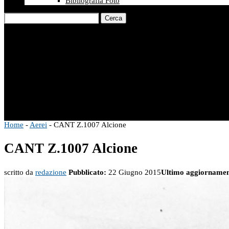
Bibliografia Foto
Cerca
Home
-
Aerei
-
CANT Z.1007 Alcione
CANT Z.1007 Alcione
scritto da
redazione
Pubblicato:
22 Giugno 2015
Ultimo aggiornamen