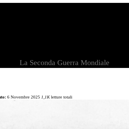
La Seconda Guerra Mondiale
to:
6 Novembre 2025
1,1K
letture totali