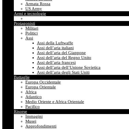
Armata Rossa
US Army
Armi e tecnologie
Protagonisti
Militari
Politici
Assi
Assi della Luftwaffe
Assi dell’aria italiani
Assi dell’aria del Giappone
Assi dell’aria del Regno Unito
Assi dell’aria francesi
Assi dell’aria dell’Unione Sovietica
Assi dell’aria degli Stati Uniti
Battaglie
Europa Occidentale
Europa Orientale
Africa
Atlantico
Medio Oriente e Africa Orientale
Pacifico
Risorse
Immagini
Musei
Approfondimenti