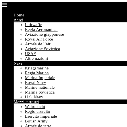
Home
Aerei
Luftwaffe
Regia Aeronautica
Aviazione giapponese
Royal Air Force
Armée de l’air
Aviazione Sovietica
USAF
Altre nazioni
Navi
Kriegsmarine
Regia Marina
Marina Imperiale
Royal Navy
Marine nationale
Marina Sovietica
U.S. Navy
Mezzi terrestri
Wehrmacht
Regio esercito
Esercito Imperiale
British Army
Armée de terre