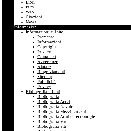
Libri
Film
Web
Citazioni
News
Informazioni
Informazioni sul sito
Premessa
Informazioni
Copyright
Privacy
Contattaci
Avvertenze
Aiutare
Ringraziamenti
Sitemap
Pubblicità
Privacy
Bibliografia e fonti
Bibliografia
Bibliografia Aerei
Bibliografia Navale
Bibliografia Mezzi terrestri
Bibliografia Armi e Tecnonogie
Bibliografia Varia
Bibliografia Siti