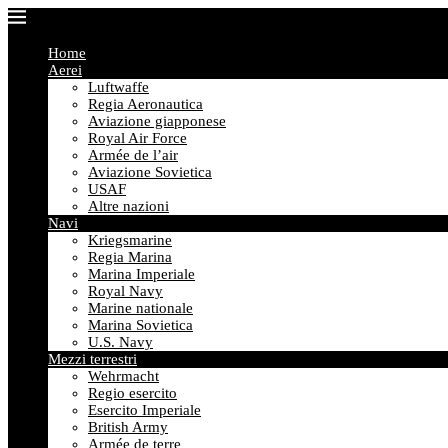
Home
Aerei
Luftwaffe
Regia Aeronautica
Aviazione giapponese
Royal Air Force
Armée de l’air
Aviazione Sovietica
USAF
Altre nazioni
Navi
Kriegsmarine
Regia Marina
Marina Imperiale
Royal Navy
Marine nationale
Marina Sovietica
U.S. Navy
Mezzi terrestri
Wehrmacht
Regio esercito
Esercito Imperiale
British Army
Armée de terre