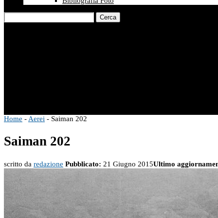
Bibliografia Foto
Cerca
Home
-
Aerei
-
Saiman 202
Saiman 202
scritto da
redazione
Pubblicato:
21 Giugno 2015
Ultimo aggiornamen