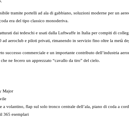
o.
essibile tramite portelli ad ala di gabbiano, soluzioni moderne per un aere
oda era del tipo classico monoderiva.
urati dai tedeschi e usati dalla Luftwaffe in Italia per compiti di colle
 ad aeroclub e piloti privati, rimanendo in servizio fino oltre la metà de
o successo commerciale e un importante contributo dell’industria aeronau
tà che ne fecero un apprezzato “cavallo da tiro” del cielo.
sy Major
vile
a volantino, flap sul solo tronco centrale dell’ala, piano di coda a cord
 il 365 esemplari