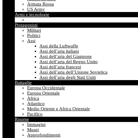
Armata Rossa
US Army
Armi e tecnologie
Protagonisti
Militari
Politici
Assi
Assi della Luftwaffe
Assi dell’aria italiani
Assi dell’aria del Giappone
Assi dell’aria del Regno Unito
Assi dell’aria francesi
Assi dell’aria dell’Unione Sovietica
Assi dell’aria degli Stati Uniti
Battaglie
Europa Occidentale
Europa Orientale
Africa
Atlantico
Medio Oriente e Africa Orientale
Pacifico
Risorse
Immagini
Musei
Approfondimenti