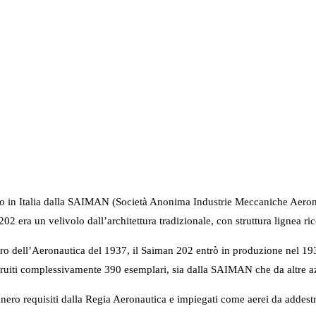
 in Italia dalla SAIMAN (Società Anonima Industrie Meccaniche Aeronau
 era un velivolo dall’architettura tradizionale, con struttura lignea ri
tero dell’Aeronautica del 1937, il Saiman 202 entrò in produzione nel
ostruiti complessivamente 390 esemplari, sia dalla SAIMAN che da altr
ro requisiti dalla Regia Aeronautica e impiegati come aerei da addest