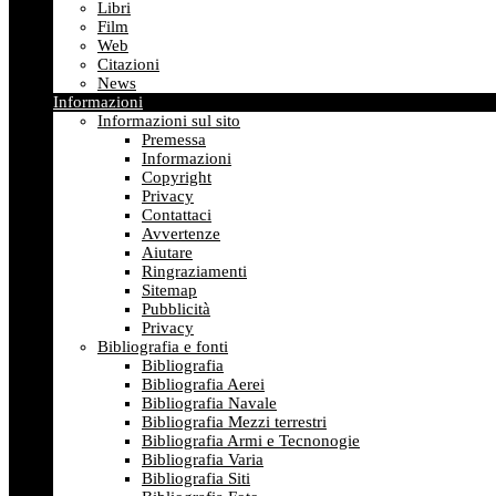
Libri
Film
Web
Citazioni
News
Informazioni
Informazioni sul sito
Premessa
Informazioni
Copyright
Privacy
Contattaci
Avvertenze
Aiutare
Ringraziamenti
Sitemap
Pubblicità
Privacy
Bibliografia e fonti
Bibliografia
Bibliografia Aerei
Bibliografia Navale
Bibliografia Mezzi terrestri
Bibliografia Armi e Tecnonogie
Bibliografia Varia
Bibliografia Siti