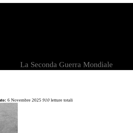
La Seconda Guerra Mondiale
to:
6 Novembre 2025
910
letture totali