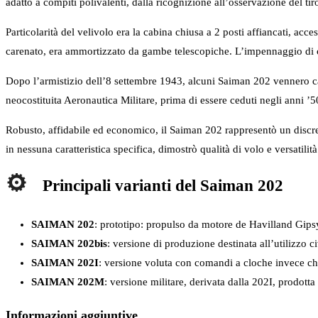
adatto a compiti polivalenti, dalla ricognizione all’osservazione del tir
Particolarità del velivolo era la cabina chiusa a 2 posti affiancati, acc
carenato, era ammortizzato da gambe telescopiche. L’impennaggio di c
Dopo l’armistizio dell’8 settembre 1943, alcuni Saiman 202 vennero catt
neocostituita Aeronautica Militare, prima di essere ceduti negli anni ’50
Robusto, affidabile ed economico, il Saiman 202 rappresentò un discret
in nessuna caratteristica specifica, dimostrò qualità di volo e versatili
Principali varianti del Saiman 202
SAIMAN 202
: prototipo: propulso da motore de Havilland Gip
SAIMAN 202bis
: versione di produzione destinata all’utilizzo ci
SAIMAN 202I
: versione voluta con comandi a cloche invece che 
SAIMAN 202M
: versione militare, derivata dalla 202I, prodotta
Informazioni aggiuntive