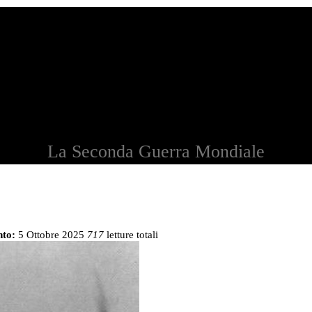
La Seconda Guerra Mondiale
to:
5 Ottobre 2025
717
letture totali