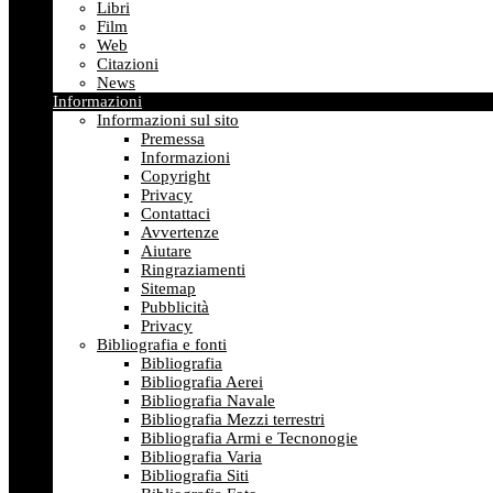
Libri
Film
Web
Citazioni
News
Informazioni
Informazioni sul sito
Premessa
Informazioni
Copyright
Privacy
Contattaci
Avvertenze
Aiutare
Ringraziamenti
Sitemap
Pubblicità
Privacy
Bibliografia e fonti
Bibliografia
Bibliografia Aerei
Bibliografia Navale
Bibliografia Mezzi terrestri
Bibliografia Armi e Tecnonogie
Bibliografia Varia
Bibliografia Siti