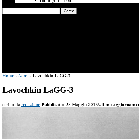
Bibliografia Foto
Cerca
Home
-
Aerei
-
Lavochkin LaGG-3
Lavochkin LaGG-3
scritto da
redazione
Pubblicato:
28 Maggio 2015
Ultimo aggiornamen