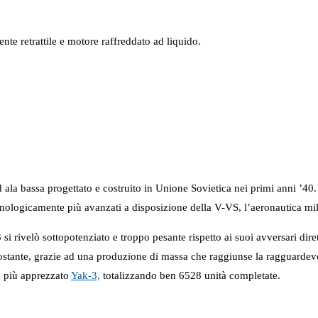
e retrattile e motore raffreddato ad liquido.
 bassa progettato e costruito in Unione Sovietica nei primi anni ’40
ologicamente più avanzati a disposizione della V-VS, l’aeronautica mili
i rivelò sottopotenziato e troppo pesante rispetto ai suoi avversari dirett
ostante, grazie ad una produzione di massa che raggiunse la ragguardev
en più apprezzato
Yak-3,
totalizzando ben 6528 unità completate.