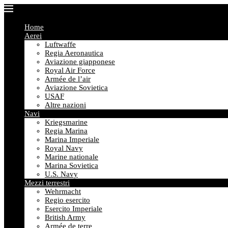
Home
Aerei
Luftwaffe
Regia Aeronautica
Aviazione giapponese
Royal Air Force
Armée de l’air
Aviazione Sovietica
USAF
Altre nazioni
Navi
Kriegsmarine
Regia Marina
Marina Imperiale
Royal Navy
Marine nationale
Marina Sovietica
U.S. Navy
Mezzi terrestri
Wehrmacht
Regio esercito
Esercito Imperiale
British Army
Armée de terre