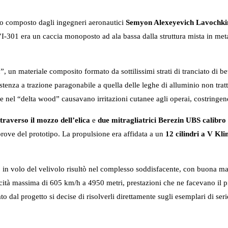
ro composto dagli ingegneri aeronautici
Semyon Alexeyevich Lavochki
301 era un caccia monoposto ad ala bassa dalla struttura mista in metal
, un materiale composito formato da sottilissimi strati di tranciato di b
stenza a trazione paragonabile a quella delle leghe di alluminio non tratt
te nel “delta wood” causavano irritazioni cutanee agli operai, costringen
raverso il mozzo dell’elica
e
due mitragliatrici Berezin UBS calibro
rove del prototipo. La propulsione era affidata a un
12 cilindri a V K
n volo del velivolo risultò nel complesso soddisfacente, con buona manovr
elocità massima di 605 km/h a 4950 metri, prestazioni che ne facevano il
to dal progetto si decise di risolverli direttamente sugli esemplari di ser