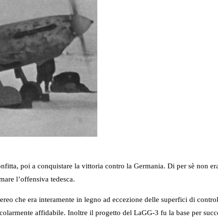
itta, poi a conquistare la vittoria contro la Germania. Di per sè non era
are l’offensiva tedesca.
aereo che era interamente in legno ad eccezione delle superfici di control
icolarmente affidabile. Inoltre il progetto del LaGG-3 fu la base per su