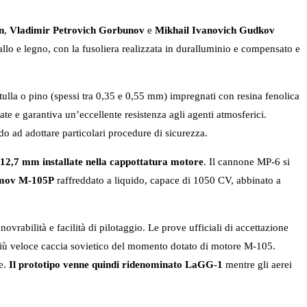
n
,
Vladimir Petrovich Gorbunov
e
Mikhail Ivanovich Gudkov
lo e legno, con la fusoliera realizzata in duralluminio e compensato e
etulla o pino (spessi tra 0,35 e 0,55 mm) impregnati con resina fenolica
ate e garantiva un’eccellente resistenza agli agenti atmosferici.
do ad adottare particolari procedure di sicurezza.
 12,7 mm installate nella cappottatura motore
. Il cannone MP-6 si
limov M-105P
raffreddato a liquido, capace di 1050 CV, abbinato a
abilità e facilità di pilotaggio. Le prove ufficiali di accettazione
 più veloce caccia sovietico del momento dotato di motore M-105.
ie.
Il prototipo venne quindi ridenominato LaGG-1
mentre gli aerei