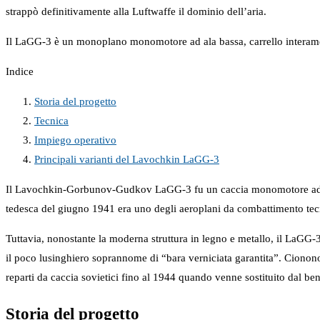
strappò definitivamente alla Luftwaffe il dominio dell’aria.
Il LaGG-3 è un monoplano monomotore ad ala bassa, carrello interament
Indice
Storia del progetto
Tecnica
Impiego operativo
Principali varianti del Lavochkin LaGG-3
Il Lavochkin-Gorbunov-Gudkov LaGG-3 fu un caccia monomotore ad ala
tedesca del giugno 1941 era uno degli aeroplani da combattimento tecn
Tuttavia, nonostante la moderna struttura in legno e metallo, il LaGG-3 s
il poco lusinghiero soprannome di “bara verniciata garantita”. Cionon
reparti da caccia sovietici fino al 1944 quando venne sostituito dal b
Storia del progetto