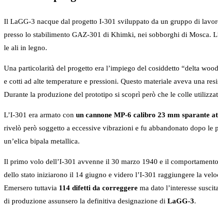
Il LaGG-3 nacque dal progetto I-301 sviluppato da un gruppo di lavo
presso lo stabilimento GAZ-301 di Khimki, nei sobborghi di Mosca. L’I-
le ali in legno.
Una particolarità del progetto era l’impiego del cosiddetto “delta wood”
e cotti ad alte temperature e pressioni. Questo materiale aveva una resi
Durante la produzione del prototipo si scoprì però che le colle utilizza
L’I-301 era armato con
un cannone MP-6 calibro 23 mm sparante att
rivelò però soggetto a eccessive vibrazioni e fu abbandonato dopo le p
un’elica bipala metallica.
Il primo volo dell’I-301 avvenne il 30 marzo 1940 e il comportamento i
dello stato iniziarono il 14 giugno e videro l’I-301 raggiungere la v
Emersero tuttavia
114 difetti da correggere
ma dato l’interesse suscita
di produzione assunsero la definitiva designazione di
LaGG-3
.