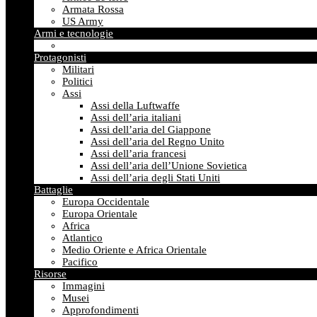
Armata Rossa
US Army
Armi e tecnologie
Protagonisti
Militari
Politici
Assi
Assi della Luftwaffe
Assi dell’aria italiani
Assi dell’aria del Giappone
Assi dell’aria del Regno Unito
Assi dell’aria francesi
Assi dell’aria dell’Unione Sovietica
Assi dell’aria degli Stati Uniti
Battaglie
Europa Occidentale
Europa Orientale
Africa
Atlantico
Medio Oriente e Africa Orientale
Pacifico
Risorse
Immagini
Musei
Approfondimenti