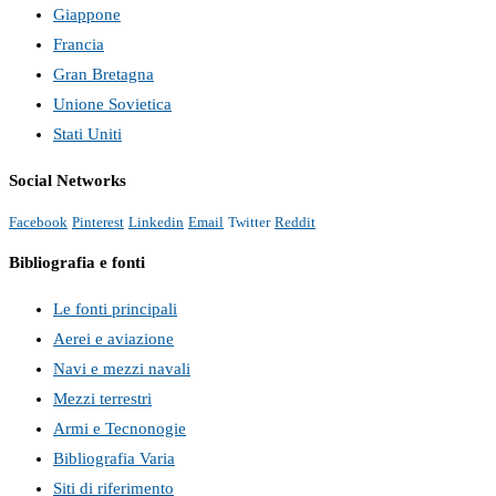
Giappone
Francia
Gran Bretagna
Unione Sovietica
Stati Uniti
Social Networks
Facebook
Pinterest
Linkedin
Email
Twitter
Reddit
Bibliografia e fonti
Le fonti principali
Aerei e aviazione
Navi e mezzi navali
Mezzi terrestri
Armi e Tecnonogie
Bibliografia Varia
Siti di riferimento