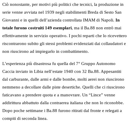
Ciò nonostante, per motivi più politici che tecnici, la produzione in
serie venne avviata nel 1939 negli stabilimenti Breda di Sesto San
Giovanni e in quelli dell’azienda controllata IMAM di Napoli.
In
totale furono costruiti 149 esemplari
, ma il Ba.88 non entrò mai
effettivamente in servizio operativo. I pochi reparti che lo ricevettero
riscontrarono subito gli stessi problemi evidenziati dai collaudatori e
non riuscirono ad impiegarlo in combattimento.
L’esperienza più disastrosa fu quella del 7° Gruppo Autonomo
Caccia inviato in Libia nell’estate 1940 con 32 Ba.88. Appesantiti
dal carburante, dalle armi e dalle bombe, molti aerei non riuscirono
nemmeno a decollare dalle piste desertiche. Quelli che ci riuscirono
faticavano a prendere quota e a manovrare. Un “Lince” venne
addirittura abbattuto dalla contraerea italiana che non lo riconobbe.
Dopo poche settimane i Ba.88 furono ritirati dal fronte e relegati a
compiti di seconda linea.