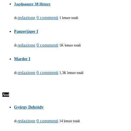
Jagdpanzer 38 Hetzer
redazione
0 commenti
di
1 letture totali
Panzerjäger I
redazione
0 commenti
di
1K letture totali
Marder I
redazione
0 commenti
di
1,3K letture totali
Assi
György Debrödy
redazione
0 commenti
di
14 letture totali