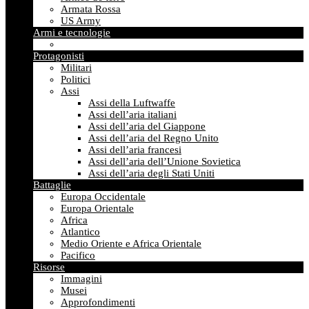
Armata Rossa
US Army
Armi e tecnologie
Protagonisti
Militari
Politici
Assi
Assi della Luftwaffe
Assi dell’aria italiani
Assi dell’aria del Giappone
Assi dell’aria del Regno Unito
Assi dell’aria francesi
Assi dell’aria dell’Unione Sovietica
Assi dell’aria degli Stati Uniti
Battaglie
Europa Occidentale
Europa Orientale
Africa
Atlantico
Medio Oriente e Africa Orientale
Pacifico
Risorse
Immagini
Musei
Approfondimenti