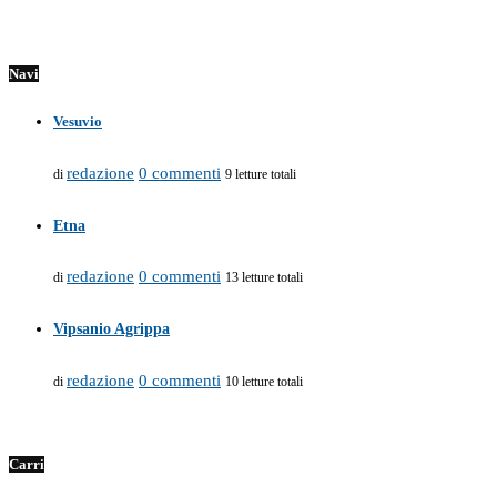
Navi
Vesuvio
redazione
0 commenti
di
9 letture totali
Etna
redazione
0 commenti
di
13 letture totali
Vipsanio Agrippa
redazione
0 commenti
di
10 letture totali
Carri