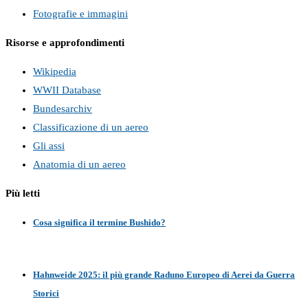
Fotografie e immagini
Risorse e approfondimenti
Wikipedia
WWII Database
Bundesarchiv
Classificazione di un aereo
Gli assi
Anatomia di un aereo
Più letti
Cosa significa il termine Bushido?
Hahnweide 2025: il più grande Raduno Europeo di Aerei da Guerra
Storici