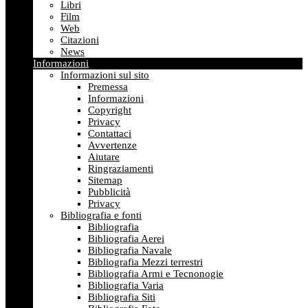
Libri
Film
Web
Citazioni
News
Informazioni
Informazioni sul sito
Premessa
Informazioni
Copyright
Privacy
Contattaci
Avvertenze
Aiutare
Ringraziamenti
Sitemap
Pubblicità
Privacy
Bibliografia e fonti
Bibliografia
Bibliografia Aerei
Bibliografia Navale
Bibliografia Mezzi terrestri
Bibliografia Armi e Tecnonogie
Bibliografia Varia
Bibliografia Siti