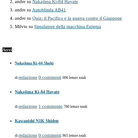
andre
su
Nakajima Ki-84 Hayate
andre
su
Autoblinda AB41
andre
su
Quiz: il Pacifico e la guerra contro il Giappone
Milvio
su
Simulatore della macchina Enigma
Aerei
Nakajima Ki-44 Shoki
redazione
0 commenti
di
606 letture totali
Nakajima Ki-84 Hayate
redazione
1 commento
di
780 letture totali
Kawanishi N1K Shiden
redazione
0 commenti
di
865 letture totali