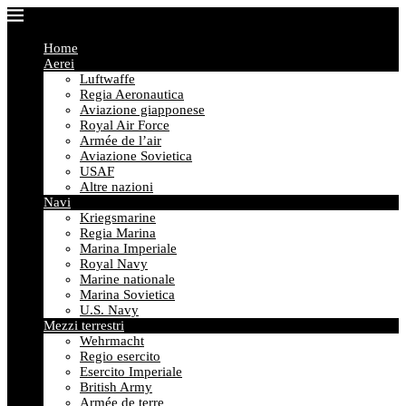
Home
Aerei
Luftwaffe
Regia Aeronautica
Aviazione giapponese
Royal Air Force
Armée de l’air
Aviazione Sovietica
USAF
Altre nazioni
Navi
Kriegsmarine
Regia Marina
Marina Imperiale
Royal Navy
Marine nationale
Marina Sovietica
U.S. Navy
Mezzi terrestri
Wehrmacht
Regio esercito
Esercito Imperiale
British Army
Armée de terre