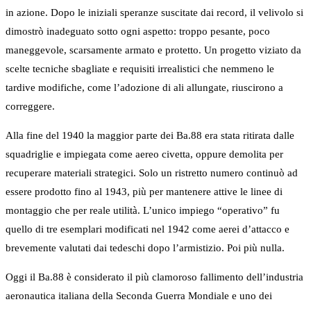
in azione. Dopo le iniziali speranze suscitate dai record, il velivolo si
dimostrò inadeguato sotto ogni aspetto: troppo pesante, poco
maneggevole, scarsamente armato e protetto. Un progetto viziato da
scelte tecniche sbagliate e requisiti irrealistici che nemmeno le
tardive modifiche, come l’adozione di ali allungate, riuscirono a
correggere.
Alla fine del 1940 la maggior parte dei Ba.88 era stata ritirata dalle
squadriglie e impiegata come aereo civetta, oppure demolita per
recuperare materiali strategici. Solo un ristretto numero continuò ad
essere prodotto fino al 1943, più per mantenere attive le linee di
montaggio che per reale utilità. L’unico impiego “operativo” fu
quello di tre esemplari modificati nel 1942 come aerei d’attacco e
brevemente valutati dai tedeschi dopo l’armistizio. Poi più nulla.
Oggi il Ba.88 è considerato il più clamoroso fallimento dell’industria
aeronautica italiana della Seconda Guerra Mondiale e uno dei