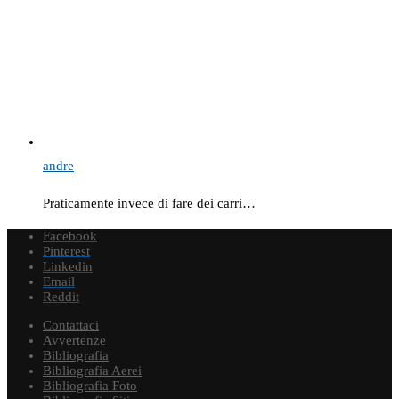
andre
Praticamente invece di fare dei carri…
Facebook
Pinterest
Linkedin
Email
Reddit
Contattaci
Avvertenze
Bibliografia
Bibliografia Aerei
Bibliografia Foto