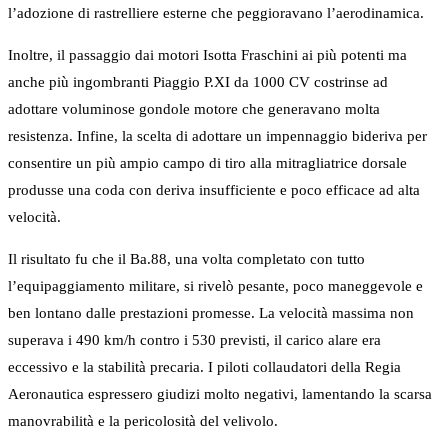
l’adozione di rastrelliere esterne che peggioravano l’aerodinamica.
Inoltre, il passaggio dai motori Isotta Fraschini ai più potenti ma
anche più ingombranti Piaggio P.XI da 1000 CV costrinse ad
adottare voluminose gondole motore che generavano molta
resistenza. Infine, la scelta di adottare un impennaggio bideriva per
consentire un più ampio campo di tiro alla mitragliatrice dorsale
produsse una coda con deriva insufficiente e poco efficace ad alta
velocità.
Il risultato fu che il Ba.88, una volta completato con tutto
l’equipaggiamento militare, si rivelò pesante, poco maneggevole e
ben lontano dalle prestazioni promesse. La velocità massima non
superava i 490 km/h contro i 530 previsti, il carico alare era
eccessivo e la stabilità precaria. I piloti collaudatori della Regia
Aeronautica espressero giudizi molto negativi, lamentando la scarsa
manovrabilità e la pericolosità del velivolo.