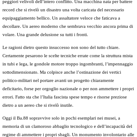
peggiori velivoli dell’intero conflitto. Una macchina nata per battere
record che si rivelò un disastro una volta caricata del necessario
equipaggiamento bellico. Un assaltatore veloce che faticava a
decollare. Un aereo moderno che sembrava vecchio ancora prima di
volare. Una grande delusione su tutti i fronti.
Le ragioni dietro questo insuccesso non sono del tutto chiare.
Certamente pesarono le scelte tecniche errate come la struttura mista
in tubi e lega, le gondole motore troppo ingombranti, l’impennaggio
sottodimensionato. Ma colpisce anche l’ostinazione dei vertici
politico-militari nel portare avanti un progetto chiaramente
deficitario, forse per orgoglio nazionale o per non ammettere i propri
errori. Fatto sta che l’Italia fascista spese tempo e risorse preziose
dietro a un aereo che si rivelò inutile.
Oggi il Ba.88 sopravvive solo in pochi esemplari nei musei, a
memoria di un clamoroso abbaglio tecnologico e dell’incapacità del
regime di ammettere i propri sbagli. Un monumento involontario alle