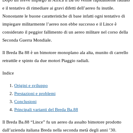
Dopo un breve impiego in Africa il Ba 88 venne rapidamente radiato
e il tentativo di rimediare ai gravi difetti dell’aereo fu inutile.
Nonostante le buone caratteristiche di base infatti ogni tentativo di
impiegare militarmente l’aereo non ebbe successo e il Lince è
considerato il peggior fallimento di un aereo militare nel corso della
Seconda Guerra Mondiale.
Il Breda Ba 88 è un bimotore monoplano ala alta, munito di carrello
retrattile e spinto da due motori Piaggio radiali.
Indice
Origini e sviluppo
Prestazioni e problemi
Conclusioni
Principali varianti del Breda Ba.88
Il Breda Ba.88 “Lince” fu un aereo da assalto bimotore prodotto
dall’azienda italiana Breda nella seconda metà degli anni ’30.