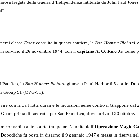
mosa fregata della Guerra d’Indipendenza intitolata da John Paul Jones
d”.
taerei classe
Essex
costruita in questo cantiere, la
Bon Homme Richard
v
n servizio il 26 novembre 1944, con il
capitano A. O. Rule Jr.
come p
l Pacifico, la
Bon Homme Richard
giunse a Pearl Harbor il 5 aprile. Do
Air Group 91 (CVG-91).
rvire con la 3a Flotta durante le incursioni aeree contro il Giappone dal
i Guam prima di fare rotta per San Francisco, dove arrivò il 20 ottobre.
ere convertita al trasporto truppe nell’ambito dell’
Operazione Magic Ca
 Uniti. Dopodiché fu posta in disarmo il 9 gennaio 1947 e messa in riserva