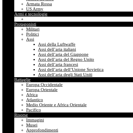
Armata Rossa
US Army
Armi e tecnologie
Protagonisti
Militari
Politici
Assi
Assi della Luftwaffe
Assi dell’aria italiani
Assi dell’aria del Giappone
Assi dell’aria del Regno Unito
Assi dell’aria francesi
Assi dell’aria dell’Unione Sovietica
Assi dell’aria degli Stati Uniti
Battaglie
Europa Occidentale
Europa Orientale
Africa
Atlantico
Medio Oriente e Africa Orientale
Pacifico
Risorse
Immagini
Musei
Approfondimenti