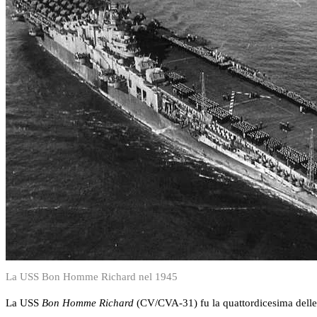
La USS Bon Homme Richard nel 1945
La USS
Bon Homme Richard
(CV/CVA-31) fu la quattordicesima delle