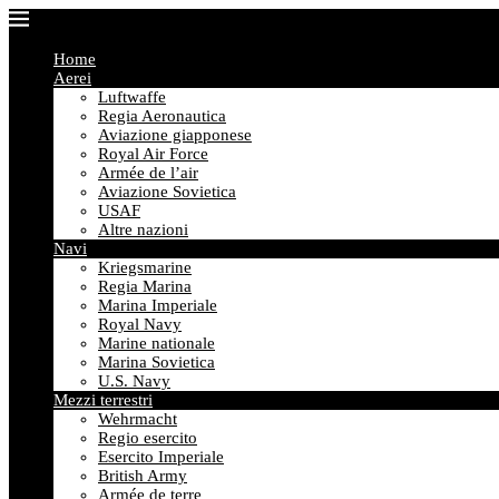
Home
Aerei
Luftwaffe
Regia Aeronautica
Aviazione giapponese
Royal Air Force
Armée de l’air
Aviazione Sovietica
USAF
Altre nazioni
Navi
Kriegsmarine
Regia Marina
Marina Imperiale
Royal Navy
Marine nationale
Marina Sovietica
U.S. Navy
Mezzi terrestri
Wehrmacht
Regio esercito
Esercito Imperiale
British Army
Armée de terre