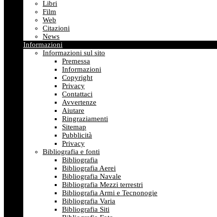
Libri
Film
Web
Citazioni
News
Informazioni
Informazioni sul sito
Premessa
Informazioni
Copyright
Privacy
Contattaci
Avvertenze
Aiutare
Ringraziamenti
Sitemap
Pubblicità
Privacy
Bibliografia e fonti
Bibliografia
Bibliografia Aerei
Bibliografia Navale
Bibliografia Mezzi terrestri
Bibliografia Armi e Tecnonogie
Bibliografia Varia
Bibliografia Siti