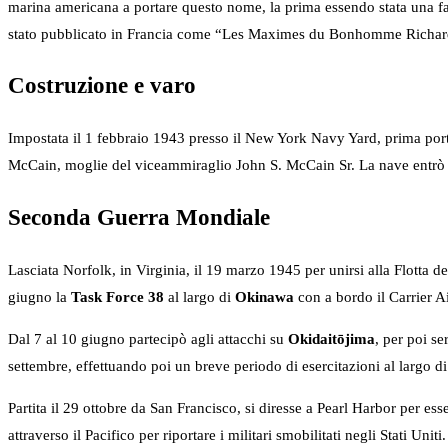
marina americana a portare questo nome, la prima essendo stata una fa
stato pubblicato in Francia come “Les Maximes du Bonhomme Richar
Costruzione e varo
Impostata il 1 febbraio 1943 presso il New York Navy Yard, prima por
McCain, moglie del viceammiraglio John S. McCain Sr. La nave entrò i
Seconda Guerra Mondiale
Lasciata Norfolk, in Virginia, il 19 marzo 1945 per unirsi alla Flotta de
giugno la
Task Force 38
al largo di
Okinawa
con a bordo il Carrier 
Dal 7 al 10 giugno partecipò agli attacchi su
Okidaitōjima
, per poi se
settembre, effettuando poi un breve periodo di esercitazioni al largo d
Partita il 29 ottobre da San Francisco, si diresse a Pearl Harbor per ess
attraverso il Pacifico per riportare i militari smobilitati negli Stati