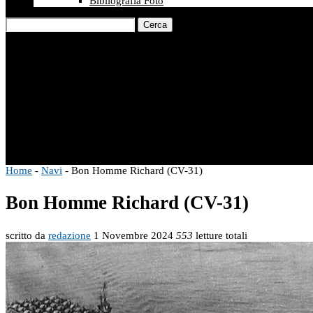
Bibliografia Foto
Cerca
Home
-
Navi
-
Bon Homme Richard (CV-31)
Bon Homme Richard (CV-31)
scritto da
redazione
1 Novembre 2024
553
letture totali