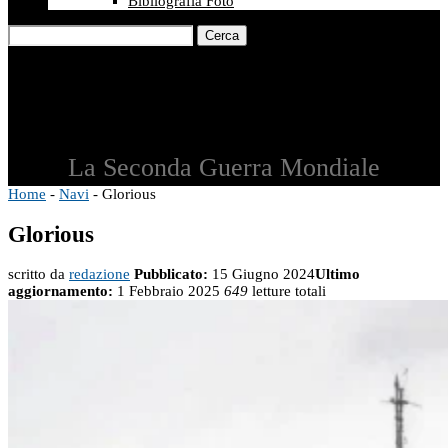
Bibliografia Foto
Cerca
La Seconda Guerra Mondiale
Home
-
Navi
-
Glorious
Glorious
scritto da
redazione
Pubblicato:
15 Giugno 2024
Ultimo
aggiornamento:
1 Febbraio 2025
649
letture totali