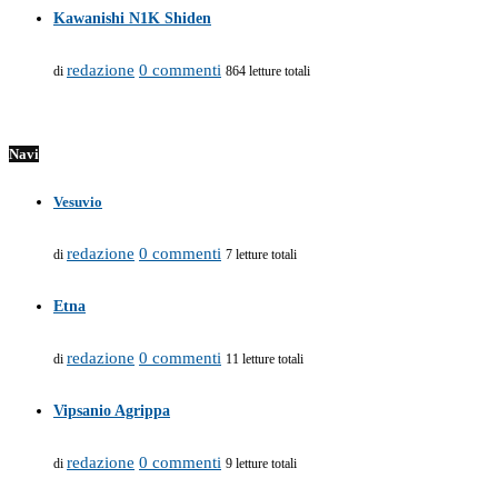
Kawanishi N1K Shiden
redazione
0 commenti
di
864 letture totali
Navi
Vesuvio
redazione
0 commenti
di
7 letture totali
Etna
redazione
0 commenti
di
11 letture totali
Vipsanio Agrippa
redazione
0 commenti
di
9 letture totali