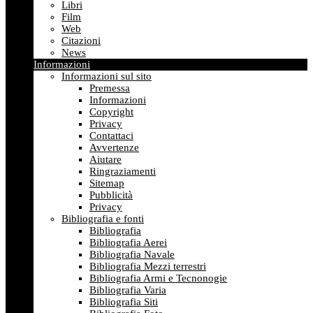
Libri
Film
Web
Citazioni
News
Informazioni
Informazioni sul sito
Premessa
Informazioni
Copyright
Privacy
Contattaci
Avvertenze
Aiutare
Ringraziamenti
Sitemap
Pubblicità
Privacy
Bibliografia e fonti
Bibliografia
Bibliografia Aerei
Bibliografia Navale
Bibliografia Mezzi terrestri
Bibliografia Armi e Tecnonogie
Bibliografia Varia
Bibliografia Siti