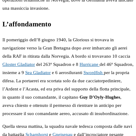
operazioni britanniche in Norvegia, dove la Germania aveva lanciato
una massiccia invasione.
L’affondamento
Il pomeriggio dell’8 giugno 1940, la Glorious si trovava in
navigazione verso la Gran Bretagna dopo aver imbarcato gli aerei
della RAF in ritirata dalla Norvegia. A bordo si trovavano 10 caccia
Gloster Gladiator
del 263º Squadron e 8
Hurricane
del 46º Squadron,
insieme a 9
Sea Gladiator
e 6 aerosiluranti
Swordfish
per la propria
difesa. La portaerei era scortata solo da due cacciatorpediniere,
l’Ardent e l’Acasta, ed era priva del supporto della flotta principale,
in quanto il suo comandante, il capitano
Guy D’Oyly-Hughes
,
aveva chiesto e ottenuto il permesso di rientrare in anticipo per
processare il suo comandante aereo, accusato di insubordinazione.
Quella stessa mattina, la squadra navale tedesca composta dalle navi
da battaglia
Scharnhorst
e
Gneisenau
e dall’incrociatore pesante