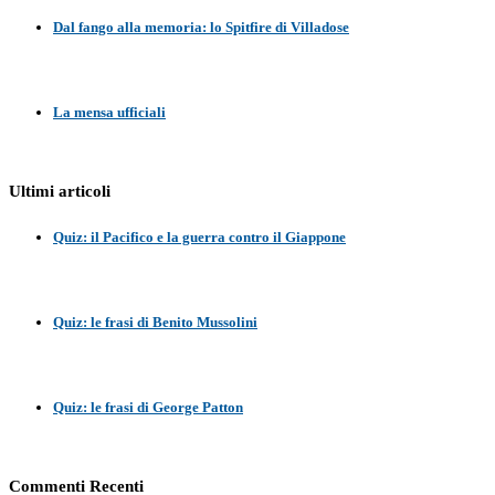
Dal fango alla memoria: lo Spitfire di Villadose
La mensa ufficiali
Ultimi articoli
Quiz: il Pacifico e la guerra contro il Giappone
Quiz: le frasi di Benito Mussolini
Quiz: le frasi di George Patton
Commenti Recenti