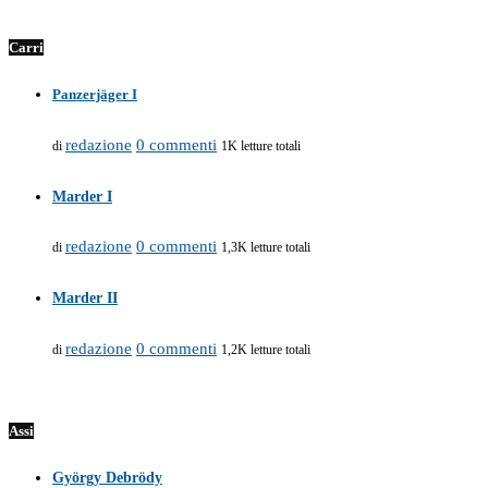
Carri
Panzerjäger I
redazione
0 commenti
di
1K letture totali
Marder I
redazione
0 commenti
di
1,3K letture totali
Marder II
redazione
0 commenti
di
1,2K letture totali
Assi
György Debrödy