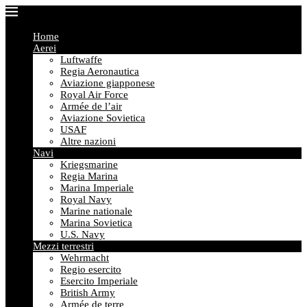
Home
Aerei
Luftwaffe
Regia Aeronautica
Aviazione giapponese
Royal Air Force
Armée de l’air
Aviazione Sovietica
USAF
Altre nazioni
Navi
Kriegsmarine
Regia Marina
Marina Imperiale
Royal Navy
Marine nationale
Marina Sovietica
U.S. Navy
Mezzi terrestri
Wehrmacht
Regio esercito
Esercito Imperiale
British Army
Armée de terre