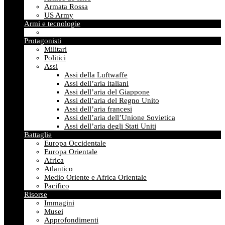
Armata Rossa
US Army
Armi e tecnologie
Protagonisti
Militari
Politici
Assi
Assi della Luftwaffe
Assi dell’aria italiani
Assi dell’aria del Giappone
Assi dell’aria del Regno Unito
Assi dell’aria francesi
Assi dell’aria dell’Unione Sovietica
Assi dell’aria degli Stati Uniti
Battaglie
Europa Occidentale
Europa Orientale
Africa
Atlantico
Medio Oriente e Africa Orientale
Pacifico
Risorse
Immagini
Musei
Approfondimenti