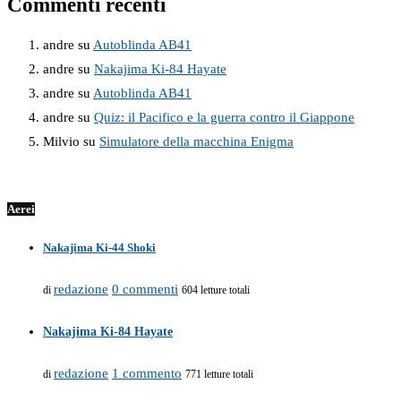
Commenti recenti
andre
su
Autoblinda AB41
andre
su
Nakajima Ki-84 Hayate
andre
su
Autoblinda AB41
andre
su
Quiz: il Pacifico e la guerra contro il Giappone
Milvio
su
Simulatore della macchina Enigma
Aerei
Nakajima Ki-44 Shoki
redazione
0 commenti
di
604 letture totali
Nakajima Ki-84 Hayate
redazione
1 commento
di
771 letture totali