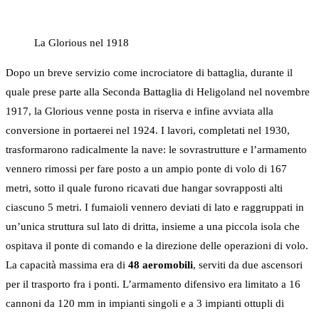
La Glorious nel 1918
Dopo un breve servizio come incrociatore di battaglia, durante il
quale prese parte alla Seconda Battaglia di Heligoland nel novembre
1917, la Glorious venne posta in riserva e infine avviata alla
conversione in portaerei nel 1924. I lavori, completati nel 1930,
trasformarono radicalmente la nave: le sovrastrutture e l’armamento
vennero rimossi per fare posto a un ampio ponte di volo di 167
metri, sotto il quale furono ricavati due hangar sovrapposti alti
ciascuno 5 metri. I fumaioli vennero deviati di lato e raggruppati in
un’unica struttura sul lato di dritta, insieme a una piccola isola che
ospitava il ponte di comando e la direzione delle operazioni di volo.
La capacità massima era di
48 aeromobili
, serviti da due ascensori
per il trasporto fra i ponti. L’armamento difensivo era limitato a 16
cannoni da 120 mm in impianti singoli e a 3 impianti ottupli di