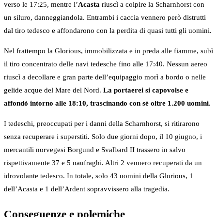
verso le 17:25, mentre l’
Acasta
riuscì a colpire la Scharnhorst con
un siluro, danneggiandola. Entrambi i caccia vennero però distrutti
dal tiro tedesco e affondarono con la perdita di quasi tutti gli uomini.
Nel frattempo la Glorious, immobilizzata e in preda alle fiamme, subì
il tiro concentrato delle navi tedesche fino alle 17:40. Nessun aereo
riuscì a decollare e gran parte dell’equipaggio morì a bordo o nelle
gelide acque del Mare del Nord.
La portaerei si capovolse e
affondò intorno alle 18:10, trascinando con sé oltre 1.200 uomini.
I tedeschi, preoccupati per i danni della Scharnhorst, si ritirarono
senza recuperare i superstiti. Solo due giorni dopo, il 10 giugno, i
mercantili norvegesi Borgund e Svalbard II trassero in salvo
rispettivamente 37 e 5 naufraghi. Altri 2 vennero recuperati da un
idrovolante tedesco. In totale, solo 43 uomini della Glorious, 1
dell’Acasta e 1 dell’Ardent sopravvissero alla tragedia.
Conseguenze e polemiche