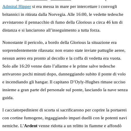
Admiral Hipper
si era messa in mare per intercettare i convogli
britannici in ritirata dalla Norvegia. Alle 16:00, le vedette tedesche
avvistarono il pennacchio di fumo della Glorious a circa 46 km di
distanza e si lanciarono all’inseguimento a tutta forza.
Nonostante il pericolo, a bordo della Glorious la situazione era
sorprendentemente rilassata: non erano state inviate pattuglie aeree,
nessun aereo era pronto al decollo e la coffa di vedetta era vuota.
Solo alle 16:20 venne dato l’allarme e le prime salve tedesche
arrivarono pochi minuti dopo, danneggiando subito il ponte di volo
e incendiando gli hangar. Il capitano D’Oyly-Hughes rimase ucciso
insieme a gran parte del personale sul ponte, lasciando la nave senza
guida.
I cacciatorpediniere di scorta si sacrificarono per coprire la portaerei
con cortine fumogene, ingaggiando impari duelli con le potenti navi
nemiche. L’
Ardent
venne ridotta a un relitto in fiamme e affondò