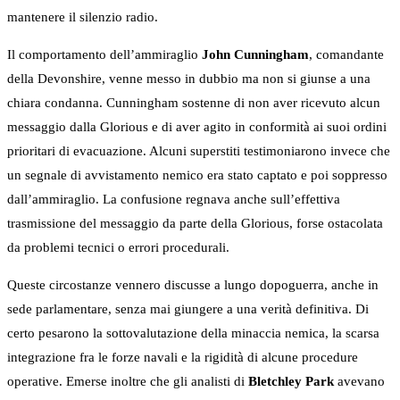
mantenere il silenzio radio.
Il comportamento dell’ammiraglio
John Cunningham
, comandante
della Devonshire, venne messo in dubbio ma non si giunse a una
chiara condanna. Cunningham sostenne di non aver ricevuto alcun
messaggio dalla Glorious e di aver agito in conformità ai suoi ordini
prioritari di evacuazione. Alcuni superstiti testimoniarono invece che
un segnale di avvistamento nemico era stato captato e poi soppresso
dall’ammiraglio. La confusione regnava anche sull’effettiva
trasmissione del messaggio da parte della Glorious, forse ostacolata
da problemi tecnici o errori procedurali.
Queste circostanze vennero discusse a lungo dopoguerra, anche in
sede parlamentare, senza mai giungere a una verità definitiva. Di
certo pesarono la sottovalutazione della minaccia nemica, la scarsa
integrazione fra le forze navali e la rigidità di alcune procedure
operative. Emerse inoltre che gli analisti di
Bletchley Park
avevano