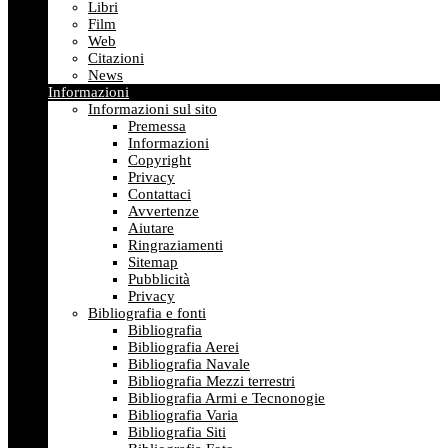
Libri
Film
Web
Citazioni
News
Informazioni
Informazioni sul sito
Premessa
Informazioni
Copyright
Privacy
Contattaci
Avvertenze
Aiutare
Ringraziamenti
Sitemap
Pubblicità
Privacy
Bibliografia e fonti
Bibliografia
Bibliografia Aerei
Bibliografia Navale
Bibliografia Mezzi terrestri
Bibliografia Armi e Tecnonogie
Bibliografia Varia
Bibliografia Siti