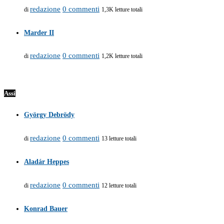
redazione
0 commenti
di
1,3K letture totali
Marder II
redazione
0 commenti
di
1,2K letture totali
Assi
György Debrödy
redazione
0 commenti
di
13 letture totali
Aladár Heppes
redazione
0 commenti
di
12 letture totali
Konrad Bauer