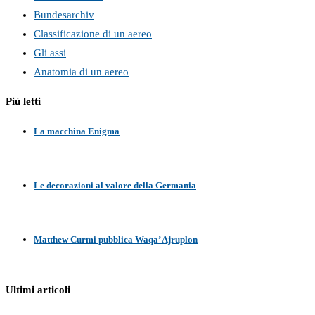
Bundesarchiv
Classificazione di un aereo
Gli assi
Anatomia di un aereo
Più letti
La macchina Enigma
Le decorazioni al valore della Germania
Matthew Curmi pubblica Waqa’ Ajruplon
Ultimi articoli