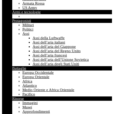
Armata Rossa
US Army
Armi e tecnologie
Protagonisti
Militari
Politici
Assi
Assi della Luftwaffe
Assi dell’aria italiani
Assi dell’aria del Giappone
Assi dell’aria del Regno Unito
Assi dell’aria francesi
Assi dell’aria dell’Unione Sovietica
Assi dell’aria degli Stati Uniti
Battaglie
Europa Occidentale
Europa Orientale
Africa
Atlantico
Medio Oriente e Africa Orientale
Pacifico
Risorse
Immagini
Musei
Approfondimenti