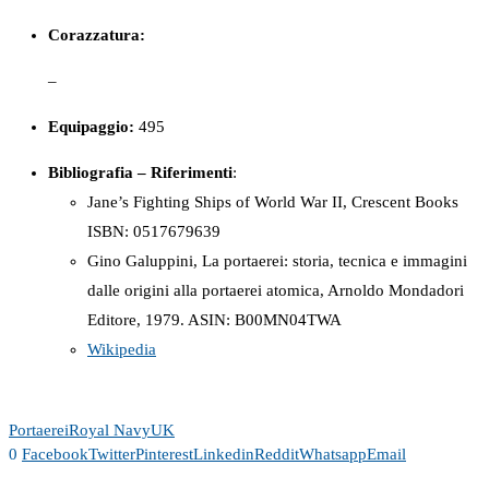
Corazzatura:
–
Equipaggio:
495
Bibliografia – Riferimenti
:
Jane’s Fighting Ships of World War II, Crescent Books
ISBN: 0517679639
Gino Galuppini, La portaerei: storia, tecnica e immagini
dalle origini alla portaerei atomica, Arnoldo Mondadori
Editore, 1979. ASIN: B00MN04TWA
Wikipedia
Portaerei
Royal Navy
UK
0
Facebook
Twitter
Pinterest
Linkedin
Reddit
Whatsapp
Email