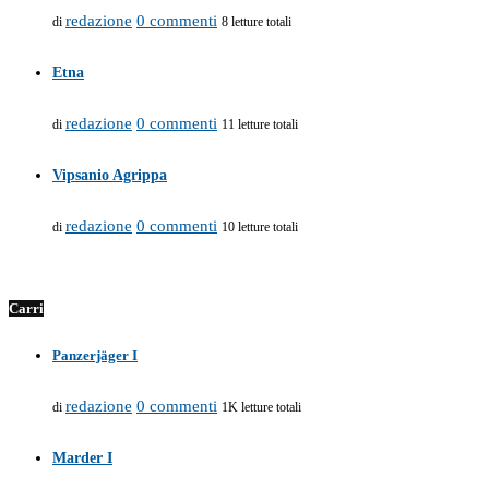
redazione
0 commenti
di
8 letture totali
Etna
redazione
0 commenti
di
11 letture totali
Vipsanio Agrippa
redazione
0 commenti
di
10 letture totali
Carri
Panzerjäger I
redazione
0 commenti
di
1K letture totali
Marder I