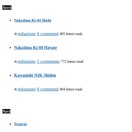
Aerei
Nakajima Ki-44 Shoki
redazione
0 commenti
di
605 letture totali
Nakajima Ki-84 Hayate
redazione
1 commento
di
772 letture totali
Kawanishi N1K Shiden
redazione
0 commenti
di
864 letture totali
Navi
Vesuvio