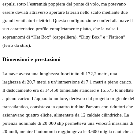
espulsi sotto l’estremità poppiera del ponte di volo, ma potevano
essere deviati attraverso aperture laterali nello scafo mediante due
grandi ventilatori elettrici. Questa configurazione conferì alla nave il
suo caratteristico profilo completamente piatto, che le valse i
soprannomi di “Hat Box” (cappelliera), “Ditty Box” e “Flatiron”
(ferro da stiro).
Dimensioni e prestazioni
La nave aveva una lunghezza fuori tutto di 172,2 metri, una
larghezza di 20,7 metri e un’immersione di 7,1 metri a pieno carico.
Il dislocamento era di 14.450 tonnellate standard e 15.575 tonnellate
a pieno carico. L’apparato motore, derivato dal progetto originale del
transatlantico, consisteva in quattro turbine Parsons con riduttori che
azionavano quattro eliche, alimentate da 12 caldaie cilindriche. La
potenza nominale di 20.000 shp permetteva una velocità massima di
20 nodi, mentre l’autonomia raggiungeva le 3.600 miglia nautiche a