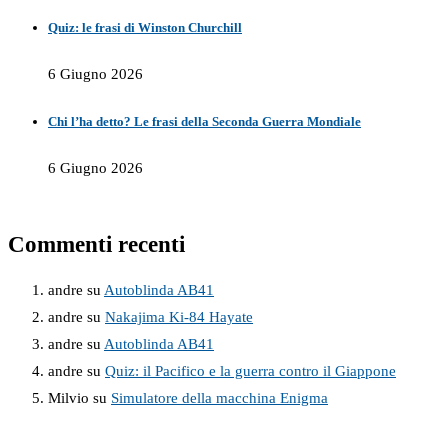
Quiz: le frasi di Winston Churchill
6 Giugno 2026
Chi l’ha detto? Le frasi della Seconda Guerra Mondiale
6 Giugno 2026
Commenti recenti
andre
su
Autoblinda AB41
andre
su
Nakajima Ki-84 Hayate
andre
su
Autoblinda AB41
andre
su
Quiz: il Pacifico e la guerra contro il Giappone
Milvio
su
Simulatore della macchina Enigma