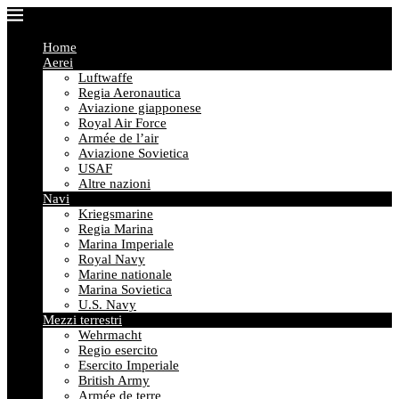
Home
Aerei
Luftwaffe
Regia Aeronautica
Aviazione giapponese
Royal Air Force
Armée de l’air
Aviazione Sovietica
USAF
Altre nazioni
Navi
Kriegsmarine
Regia Marina
Marina Imperiale
Royal Navy
Marine nationale
Marina Sovietica
U.S. Navy
Mezzi terrestri
Wehrmacht
Regio esercito
Esercito Imperiale
British Army
Armée de terre