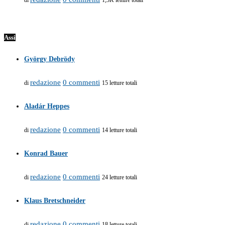
di
1,3K letture totali
Assi
György Debrödy
redazione
0 commenti
di
15 letture totali
Aladár Heppes
redazione
0 commenti
di
14 letture totali
Konrad Bauer
redazione
0 commenti
di
24 letture totali
Klaus Bretschneider
redazione
0 commenti
di
18 letture totali