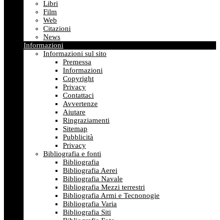
Libri
Film
Web
Citazioni
News
Informazioni
Informazioni sul sito
Premessa
Informazioni
Copyright
Privacy
Contattaci
Avvertenze
Aiutare
Ringraziamenti
Sitemap
Pubblicità
Privacy
Bibliografia e fonti
Bibliografia
Bibliografia Aerei
Bibliografia Navale
Bibliografia Mezzi terrestri
Bibliografia Armi e Tecnonogie
Bibliografia Varia
Bibliografia Siti