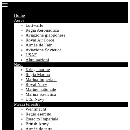
Home
Aerei
Luftwaffe
Regia Aeronautica
Aviazione giapponese
Royal Air Force
Armée de l’air
Aviazione Sovietica
USAF
Altre nazioni
Navi
Kriegsmarine
Regia Marina
Marina Imperiale
Royal Navy
Marine nationale
Marina Sovietica
U.S. Navy
Mezzi terrestri
Wehrmacht
Regio esercito
Esercito Imperiale
British Army
Armée de terre