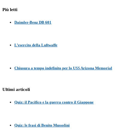
Più letti
Daimler-Benz DB 601
L’esercito della Luftwaffe
Chiusura a tempo indefinito per lo USS Arizona Memorial
Ultimi articoli
Quiz: il Pacifico e la guerra contro il Giappone
Quiz: le frasi di Benito Mussolini