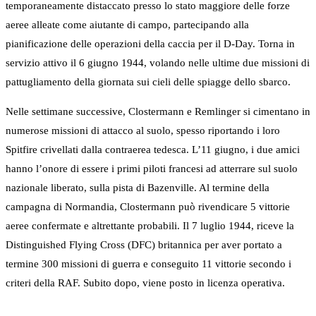
temporaneamente distaccato presso lo stato maggiore delle forze
aeree alleate come aiutante di campo, partecipando alla
pianificazione delle operazioni della caccia per il D-Day. Torna in
servizio attivo il 6 giugno 1944, volando nelle ultime due missioni di
pattugliamento della giornata sui cieli delle spiagge dello sbarco.
Nelle settimane successive, Clostermann e Remlinger si cimentano in
numerose missioni di attacco al suolo, spesso riportando i loro
Spitfire crivellati dalla contraerea tedesca. L’11 giugno, i due amici
hanno l’onore di essere i primi piloti francesi ad atterrare sul suolo
nazionale liberato, sulla pista di Bazenville. Al termine della
campagna di Normandia, Clostermann può rivendicare 5 vittorie
aeree confermate e altrettante probabili. Il 7 luglio 1944, riceve la
Distinguished Flying Cross (DFC) britannica per aver portato a
termine 300 missioni di guerra e conseguito 11 vittorie secondo i
criteri della RAF. Subito dopo, viene posto in licenza operativa.