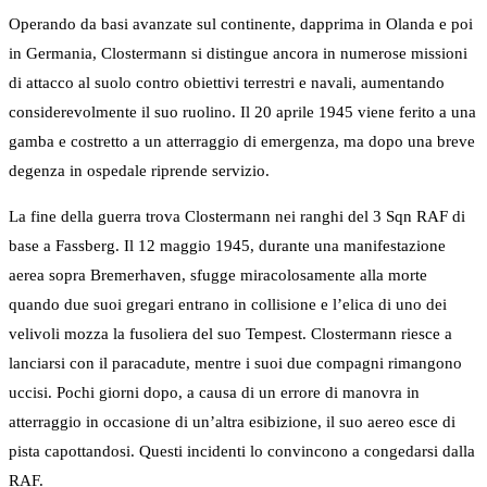
Operando da basi avanzate sul continente, dapprima in Olanda e poi
in Germania, Clostermann si distingue ancora in numerose missioni
di attacco al suolo contro obiettivi terrestri e navali, aumentando
considerevolmente il suo ruolino. Il 20 aprile 1945 viene ferito a una
gamba e costretto a un atterraggio di emergenza, ma dopo una breve
degenza in ospedale riprende servizio.
La fine della guerra trova Clostermann nei ranghi del 3 Sqn RAF di
base a Fassberg. Il 12 maggio 1945, durante una manifestazione
aerea sopra Bremerhaven, sfugge miracolosamente alla morte
quando due suoi gregari entrano in collisione e l’elica di uno dei
velivoli mozza la fusoliera del suo Tempest. Clostermann riesce a
lanciarsi con il paracadute, mentre i suoi due compagni rimangono
uccisi. Pochi giorni dopo, a causa di un errore di manovra in
atterraggio in occasione di un’altra esibizione, il suo aereo esce di
pista capottandosi. Questi incidenti lo convincono a congedarsi dalla
RAF.