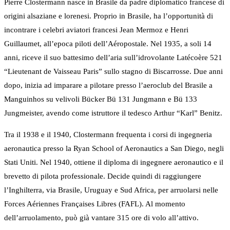
Pierre Clostermann nasce in Brasile da padre diplomatico francese di
origini alsaziane e lorenesi. Proprio in Brasile, ha l’opportunità di
incontrare i celebri aviatori francesi Jean Mermoz e Henri
Guillaumet, all’epoca piloti dell’Aéropostale. Nel 1935, a soli 14
anni, riceve il suo battesimo dell’aria sull’idrovolante Latécoère 521
“Lieutenant de Vaisseau Paris” sullo stagno di Biscarrosse. Due anni
dopo, inizia ad imparare a pilotare presso l’aeroclub del Brasile a
Manguinhos su velivoli Bücker Bü 131 Jungmann e Bü 133
Jungmeister, avendo come istruttore il tedesco Arthur “Karl” Benitz.
Tra il 1938 e il 1940, Clostermann frequenta i corsi di ingegneria
aeronautica presso la Ryan School of Aeronautics a San Diego, negli
Stati Uniti. Nel 1940, ottiene il diploma di ingegnere aeronautico e il
brevetto di pilota professionale. Decide quindi di raggiungere
l’Inghilterra, via Brasile, Uruguay e Sud Africa, per arruolarsi nelle
Forces Aériennes Françaises Libres (FAFL). Al momento
dell’arruolamento, può già vantare 315 ore di volo all’attivo.