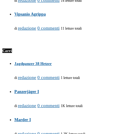
redazione
0 commenti
di
14 letture totali
Vipsanio Agrippa
redazione
0 commenti
di
11 letture totali
Carri
Jagdpanzer 38 Hetzer
redazione
0 commenti
di
1 letture totali
Panzerjäger I
redazione
0 commenti
di
1K letture totali
Marder I
redazione
0 commenti