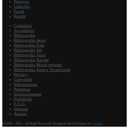
Pinterest
Linkedin
Email
Reddit
Contattaci
Avvertenze
Bibliografia
Bibliografia Aerei
Bibliografia Foto
Bibliografia Siti
Bibliografia Varia
Bibliografia Navale
Bibliografia Mezzi terrestri
Bibliografia Armi e Tecnonogie
Privacy
Copyright
Informazioni
Premessa
Ringraziamenti
Pubblicità
F.A.Q.
Sitemap
Aiutare
@2006 - 2024 - All Right Reserved. Designed and Developed by
Supero