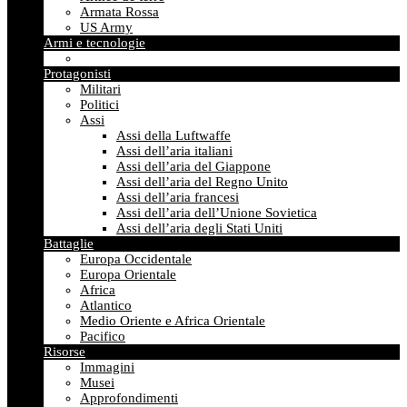
Armata Rossa
US Army
Armi e tecnologie
Protagonisti
Militari
Politici
Assi
Assi della Luftwaffe
Assi dell’aria italiani
Assi dell’aria del Giappone
Assi dell’aria del Regno Unito
Assi dell’aria francesi
Assi dell’aria dell’Unione Sovietica
Assi dell’aria degli Stati Uniti
Battaglie
Europa Occidentale
Europa Orientale
Africa
Atlantico
Medio Oriente e Africa Orientale
Pacifico
Risorse
Immagini
Musei
Approfondimenti