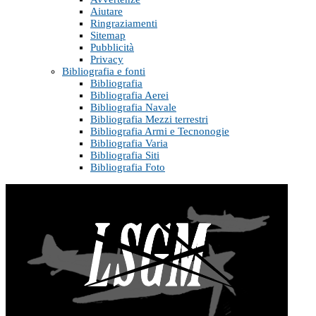
Aiutare
Ringraziamenti
Sitemap
Pubblicità
Privacy
Bibliografia e fonti
Bibliografia
Bibliografia Aerei
Bibliografia Navale
Bibliografia Mezzi terrestri
Bibliografia Armi e Tecnonogie
Bibliografia Varia
Bibliografia Siti
Bibliografia Foto