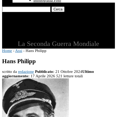
Bibliografia Foto
Cerca
La Seconda Guerra Mondiale
Home
-
Assi
-
Hans Philipp
Hans Philipp
scritto da
redazione
Pubblicato:
21 Ottobre 2024
Ultimo
aggiornamento:
17 Aprile 2026
521
letture totali