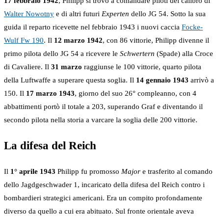
17 febbraio 1942
, Philipp si trovò a comandare piloti del calibro di
Walter Nowotny
e di altri futuri
Experten
dello JG 54. Sotto la sua
guida il reparto ricevette nel febbraio 1943 i nuovi caccia
Focke-
Wulf Fw 190
. Il
12 marzo 1942
, con 86 vittorie, Philipp divenne il
primo pilota dello JG 54 a ricevere le
Schwertern
(Spade) alla Croce
di Cavaliere. Il
31 marzo
raggiunse le 100 vittorie, quarto pilota
della Luftwaffe a superare questa soglia. Il
14 gennaio 1943
arrivò a
150. Il
17 marzo 1943
, giorno del suo 26° compleanno, con 4
abbattimenti portò il totale a 203, superando Graf e diventando il
secondo pilota nella storia a varcare la soglia delle 200 vittorie.
La difesa del Reich
Il
1° aprile 1943
Philipp fu promosso
Major
e trasferito al comando
dello Jagdgeschwader 1, incaricato della difesa del Reich contro i
bombardieri strategici americani. Era un compito profondamente
diverso da quello a cui era abituato. Sul fronte orientale aveva