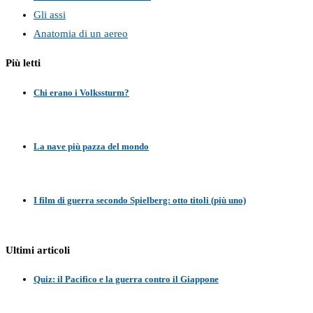
Gli assi
Anatomia di un aereo
Più letti
Chi erano i Volkssturm?
La nave più pazza del mondo
I film di guerra secondo Spielberg: otto titoli (più uno)
Ultimi articoli
Quiz: il Pacifico e la guerra contro il Giappone