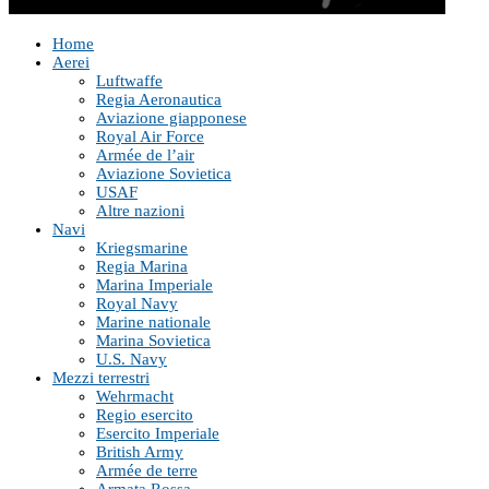
Home
Aerei
Luftwaffe
Regia Aeronautica
Aviazione giapponese
Royal Air Force
Armée de l’air
Aviazione Sovietica
USAF
Altre nazioni
Navi
Kriegsmarine
Regia Marina
Marina Imperiale
Royal Navy
Marine nationale
Marina Sovietica
U.S. Navy
Mezzi terrestri
Wehrmacht
Regio esercito
Esercito Imperiale
British Army
Armée de terre