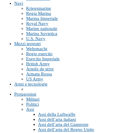
Navi
Kriegsmarine
Regia Marina
Marina Imperiale
Royal Navy
Marine nationale
Marina Sovietica
U.S. Navy
Mezzi terrestri
Wehrmacht
Regio esercito
Esercito Imperiale
British Army
Armée de terre
Armata Rossa
US Army
Armi e tecnologie
Protagonisti
Militari
Politici
Assi
Assi della Luftwaffe
Assi dell’aria italiani
Assi dell’aria del Giappone
Assi dell’aria del Regno Unito