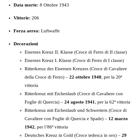
Data morte:
8 Ottobre 1943
Vittorie:
206
Forza
aerea:
Luftwaffe
Decorazioni
Eisernes Kreuz II. Klasse (Croce di Ferro di II classe)
Eisernes Kreuz I. Klasse (Croce di Ferro di I classe)
Ritterkreuz des Eisernen Kreuzes (Croce di Cavaliere
della Croce di Ferro) –
22 ottobre 1940
, per la 20ª
vittoria
Ritterkreuz mit Eichenlaub (Croce di Cavaliere con
Foglie di Quercia) –
24 agosto 1941
, per la 62ª vittoria
Ritterkreuz mit Eichenlaub und Schwertern (Croce di
Cavaliere con Foglie di Quercia e Spade) –
12 marzo
1942
, per l’86ª vittoria
Deutsches Kreuz in Gold (Croce tedesca in oro) –
29