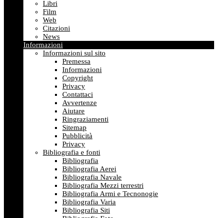
Libri
Film
Web
Citazioni
News
Informazioni
Informazioni sul sito
Premessa
Informazioni
Copyright
Privacy
Contattaci
Avvertenze
Aiutare
Ringraziamenti
Sitemap
Pubblicità
Privacy
Bibliografia e fonti
Bibliografia
Bibliografia Aerei
Bibliografia Navale
Bibliografia Mezzi terrestri
Bibliografia Armi e Tecnonogie
Bibliografia Varia
Bibliografia Siti