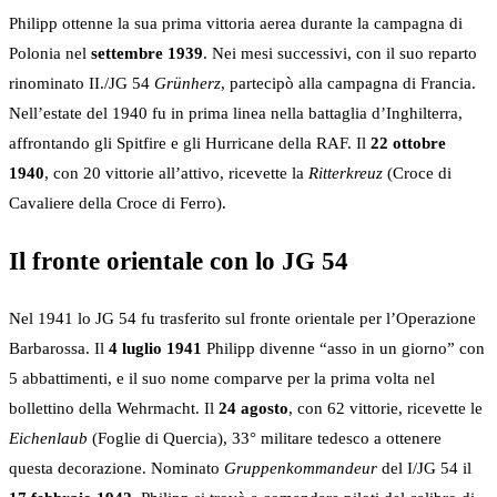
Philipp ottenne la sua prima vittoria aerea durante la campagna di
Polonia nel
settembre 1939
. Nei mesi successivi, con il suo reparto
rinominato II./JG 54
Grünherz
, partecipò alla campagna di Francia.
Nell’estate del 1940 fu in prima linea nella battaglia d’Inghilterra,
affrontando gli Spitfire e gli Hurricane della RAF. Il
22 ottobre
1940
, con 20 vittorie all’attivo, ricevette la
Ritterkreuz
(Croce di
Cavaliere della Croce di Ferro).
Il fronte orientale con lo JG 54
Nel 1941 lo JG 54 fu trasferito sul fronte orientale per l’Operazione
Barbarossa. Il
4 luglio 1941
Philipp divenne “asso in un giorno” con
5 abbattimenti, e il suo nome comparve per la prima volta nel
bollettino della Wehrmacht. Il
24 agosto
, con 62 vittorie, ricevette le
Eichenlaub
(Foglie di Quercia), 33° militare tedesco a ottenere
questa decorazione. Nominato
Gruppenkommandeur
del I/JG 54 il