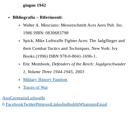
giugno 1942
Bibliografia – Riferimenti:
Walter A. Musciano: Messerschmitt Aces Aero Pub. Inc.
1986 ISBN: 0830683798
Spick, Mike Luftwaffe Fighter Aces: The Jadgflieger and
their Combat Tactics and Techniques. New York: Ivy
Books (1996) ISBN 978-0-8041-1696-1.
Eric Mombeek,
Defenders of the Reich: Jagdgeschwader
1, Volume Three 1944-1945
, 2003
Military History Fandom
Traces of War
Assi
Germania
Luftwaffe
0
Facebook
Twitter
Pinterest
Linkedin
Reddit
Whatsapp
Email