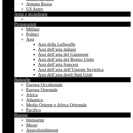
Armata Rossa
US Army
Armi e tecnologie
Protagonisti
Militari
Politici
Assi
Assi della Luftwaffe
Assi dell’aria italiani
Assi dell’aria del Giappone
Assi dell’aria del Regno Unito
Assi dell’aria francesi
Assi dell’aria dell’Unione Sovietica
Assi dell’aria degli Stati Uniti
Battaglie
Europa Occidentale
Europa Orientale
Africa
Atlantico
Medio Oriente e Africa Orientale
Pacifico
Risorse
Immagini
Musei
Approfondimenti