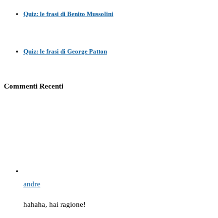
Quiz: le frasi di Benito Mussolini
Quiz: le frasi di George Patton
Commenti Recenti
andre
hahaha, hai ragione!