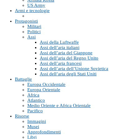
Armata Rossa
US Army
Armi e tecnologie
Protagonisti
Militari
Politici
Assi
Assi della Luftwaffe
Assi dell’aria italiani
Assi dell’aria del Giappone
Assi dell’aria del Regno Unito
Assi dell’aria francesi
Assi dell’aria dell’Unione Sovietica
Assi dell’aria degli Stati Uniti
Battaglie
Europa Occidentale
Europa Orientale
Africa
Atlantico
Medio Oriente e Africa Orientale
Pacifico
Risorse
Immagini
Musei
Approfondimenti
Libri