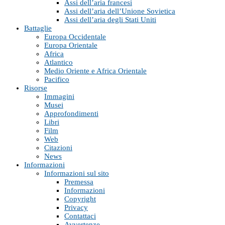
Assi dell’aria francesi
Assi dell’aria dell’Unione Sovietica
Assi dell’aria degli Stati Uniti
Battaglie
Europa Occidentale
Europa Orientale
Africa
Atlantico
Medio Oriente e Africa Orientale
Pacifico
Risorse
Immagini
Musei
Approfondimenti
Libri
Film
Web
Citazioni
News
Informazioni
Informazioni sul sito
Premessa
Informazioni
Copyright
Privacy
Contattaci
Avvertenze