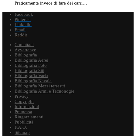
Praticamente invece di fare dei carri…
Facebook
Pinterest
Linkedin
Email
Reddit
Contattaci
Avvertenze
Bibliografia
Bibliografia Aerei
Bibliografia Foto
Bibliografia Siti
Bibliografia Varia
Bibliografia Navale
Bibliografia Mezzi terrestri
Bibliografia Armi e Tecnonogie
Privacy
Copyright
Informazioni
Premessa
Ringraziamenti
Pubblicità
F.A.Q.
Sitemap