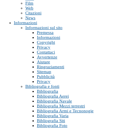
Film
Web
Citazioni
News
Informazioni
Informazioni sul sito
Premessa
Informazioni
Copyright
Privacy
Contattaci
Avvertenze
Aiutare
Ringraziamenti
Sitemap
Pubblicità
Privacy
Bibliografia e fonti
Bibliografia
Bibliografia Aerei
Bibliografia Navale
Bibliografia Mezzi terrestri
Bibliografia Armi e Tecnonogie
Bibliografia Varia
Bibliografia Siti
Bibliografia Foto