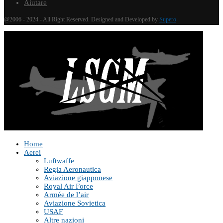
Aiutare
@2006 - 2024 - All Right Reserved. Designed and Developed by
Supero
Home
Aerei
Luftwaffe
Regia Aeronautica
Aviazione giapponese
Royal Air Force
Armée de l’air
Aviazione Sovietica
USAF
Altre nazioni