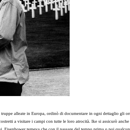
uppe alleate in Europa, ordinò di documentare in ogni dettaglio gli orro
 costretti a visitare i campi con tutte le loro atrocità. Ike si assicurò an
si. Eisenhower temeva che con il passare del tempo prima o poi qualcuno