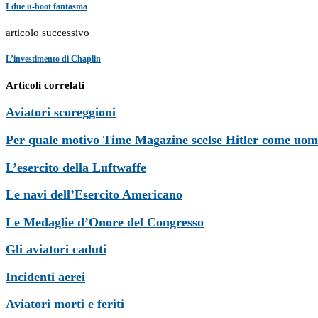
I due u-boot fantasma
articolo successivo
L’investimento di Chaplin
Articoli correlati
Aviatori scoreggioni
Per quale motivo Time Magazine scelse Hitler come uom
L’esercito della Luftwaffe
Le navi dell’Esercito Americano
Le Medaglie d’Onore del Congresso
Gli aviatori caduti
Incidenti aerei
Aviatori morti e feriti