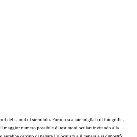
ri dei campi di sterminio. Furono scattate migliaia di fotografie,
che il maggior numero possibile di testimoni oculari invitando alla
 avrebbe cercato di negare l’olocausto e il generale si dimostrò