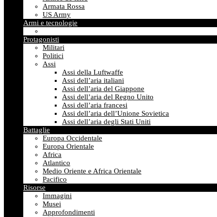
Armata Rossa
US Army
Armi e tecnologie
Protagonisti
Militari
Politici
Assi
Assi della Luftwaffe
Assi dell’aria italiani
Assi dell’aria del Giappone
Assi dell’aria del Regno Unito
Assi dell’aria francesi
Assi dell’aria dell’Unione Sovietica
Assi dell’aria degli Stati Uniti
Battaglie
Europa Occidentale
Europa Orientale
Africa
Atlantico
Medio Oriente e Africa Orientale
Pacifico
Risorse
Immagini
Musei
Approfondimenti