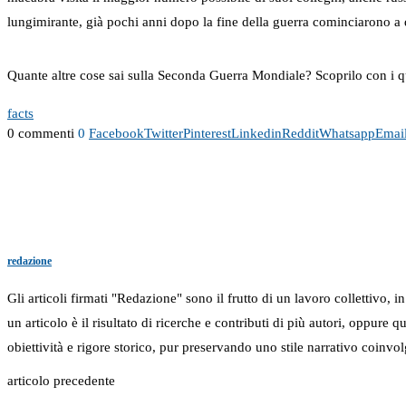
lungimirante, già pochi anni dopo la fine della guerra cominciarono a d
Quante altre cose sai sulla Seconda Guerra Mondiale? Scoprilo con i q
facts
0 commenti
0
Facebook
Twitter
Pinterest
Linkedin
Reddit
Whatsapp
Emai
redazione
Gli articoli firmati "Redazione" sono il frutto di un lavoro collettivo, 
un articolo è il risultato di ricerche e contributi di più autori, oppure
obiettività e rigore storico, pur preservando uno stile narrativo coinvol
articolo precedente