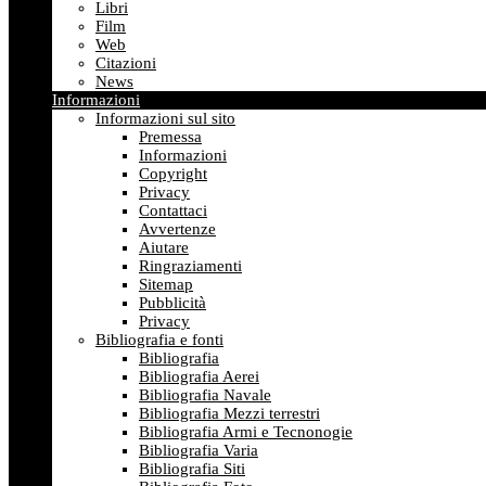
Libri
Film
Web
Citazioni
News
Informazioni
Informazioni sul sito
Premessa
Informazioni
Copyright
Privacy
Contattaci
Avvertenze
Aiutare
Ringraziamenti
Sitemap
Pubblicità
Privacy
Bibliografia e fonti
Bibliografia
Bibliografia Aerei
Bibliografia Navale
Bibliografia Mezzi terrestri
Bibliografia Armi e Tecnonogie
Bibliografia Varia
Bibliografia Siti