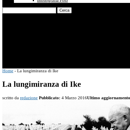
Bibliografia Foto
Cerca
Home
-
La lungimiranza di Ike
La lungimiranza di Ike
scritto da
redazione
Pubblicato:
4 Marzo 2016
Ultimo aggiornamento