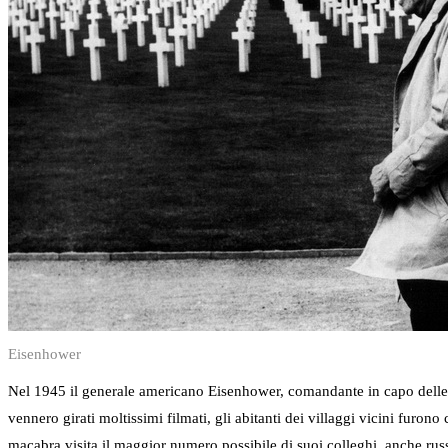
Eisenhower
Nel 1945 il generale americano Eisenhower, comandante in capo delle tr
vennero girati moltissimi filmati, gli abitanti dei villaggi vicini furono
macabra visita il maggior numero possibile di suoi colleghi, anche rus