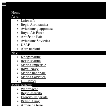
Home
Aerei
Luftwaffe
Regia Aeronautica
Aviazione giapponese
Royal Air Force
Armée de l’air
Aviazione Sovietica
USAF
Altre nazioni
Navi
Kriegsmarine
Regia Marina
Marina Imperiale
Royal Navy
Marine nationale
Marina Sovietica
U.S. Navy
Mezzi terrestri
Wehrmacht
Regio esercito
Esercito Imperiale
British Army
Armée de terre