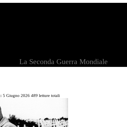
La Seconda Guerra Mondiale
:
5 Giugno 2026
489
letture totali